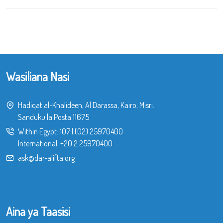
Wasiliana Nasi
Hadiqat al-Khalideen, Al Darassa, Kairo, Misri.
Sanduku la Posta 11675
Within Egypt:
107
|
(02) 25970400
International:
+20 2 25970400
ask@dar-alifta.org
Aina ya Taasisi