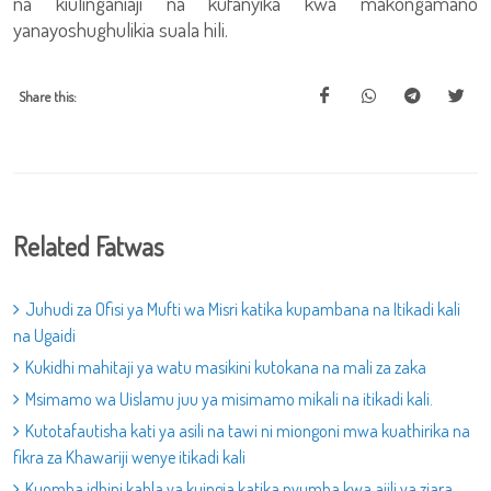
na kiulinganiaji na kufanyika kwa makongamano
yanayoshughulikia suala hili.
Share this:
Related Fatwas
Juhudi za Ofisi ya Mufti wa Misri katika kupambana na Itikadi kali
na Ugaidi
Kukidhi mahitaji ya watu masikini kutokana na mali za zaka
Msimamo wa Uislamu juu ya misimamo mikali na itikadi kali.
Kutotafautisha kati ya asili na tawi ni miongoni mwa kuathirika na
fikra za Khawariji wenye itikadi kali
Kuomba idhini kabla ya kuingia katika nyumba kwa ajili ya ziara