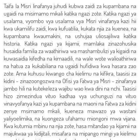
Taifa la Misri linafanya juhudi kubwa zaidi za kupambana na
ugaidi na misimamo mikali katika ngazi zote. Katika ngazi ya
usalama, vyombo vya usalama vya Misri vinafanya kazi hii
kwa ukamilifu zaidi, kwa kufuatilia, kukata njia za kuenea, na
kupambana kwaumakini, na ushujaa uliosajiliwa katika
historia. Katika ngazi ya kijamii, mamlaka zinazohusika
husaidia familia za waathiriwa wa mashambulizi ya kigaidi na
kuwasaidia kifedha na kimaadili, na wale wote walioathiriwa
na hatua za kukabiliana na ugaidi hufidiwa kwa hasara zao
zote. Ama kuhusu kiwango cha kielimu na kifikra, taasisi za
kidini - zinazoongozwa na Ofisi ya Fatwa ya Misri - zinafanya
jambo hili na kutekeleza wajibu wao kwa dini na nchi. Taasisi
hizo zimezindua vituo kadhaa vya uchunguzi na vituo
vinavyofanya kazi ya kupambana na maoni na Fatwa za kidini
zenye msimamo mkali, kueneza mawazo ya wastani
yaliyoelimika, na kuongeza ufahamu miongoni mwa vijana.
Kwa kutumia mbinu na njia zote, hasa mitandao ya kijamii na
majukwaa ya kidijitali, misafara na mipango mingi ya kielimu