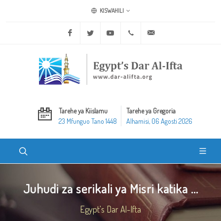
KISWAHILI
Facebook
Twitter
Youtube
+20 2 25970400
ask@dar-alifta.org
Tarehe ya Kiislamu
Tarehe ya Gregoria
23 Mfunguo Tano 1448
Alhamisi, 06 Agosti 2026
Juhudi za serikali ya Misri katika ...
Egypt's Dar Al-Ifta