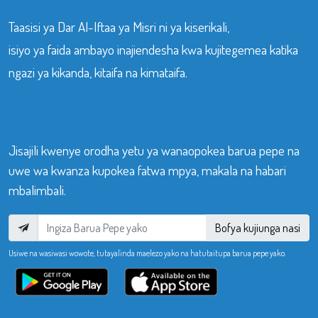
Taasisi ya Dar Al-Iftaa ya Misri ni ya kiserikali,
isiyo ya faida ambayo inajiendesha kwa kujitegemea katika
ngazi ya kikanda, kitaifa na kimataifa.
Jisajili kwenye orodha yetu ya wanaopokea barua pepe na
uwe wa kwanza kupokea fatwa mpya, makala na habari
mbalimbali.
Bofya kujiunga nasi
Usiwe na wasiwasi wowote, tutayalinda maelezo yako na hatutaitupa barua pepe yako.