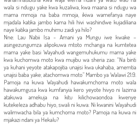
wala si ndugu yake kwa kuzaliwa, kwa maana si ndugu wa
mama mmoja na baba mmoja, ikiwa wamefanya naye
mjadala katika jambo kama hili hivi washindwe kujadiliana
naye katika jambo muhimu zaidi ya hilo?
Nne: Lau Nabii Isa - Amani ya Mungu iwe kwake –
asingezungumza alipokuwa mtoto mchanga na kumtetea
mama yake basi Wayahudi wangemuhukumu mama yake
kwa kuchomwa moto kwa mujibu wa sheria zao: “Na binti
ya kuhani yeyote atakapojitia unajisi kwa ukahaba, amemtia
unajisi baba yake; atachomwa moto” Mambo ya Walawi 21:9.
Pamoja na kuwa Wayahudi hawakumchoma moto wala
hawakumgusa kwa kumfanyia kero yeyote hivyo ni lazima
atakuwa amekuja na kitu kilichowaondoa kwenye
kutekeleza adhabu hiyo, swali ni kuwa: Ni kwanini Wayahudi
walimwacha bila ya kumchoma moto? Pamoja na kuwa ni
mjakazi ndani ya Hekalu?