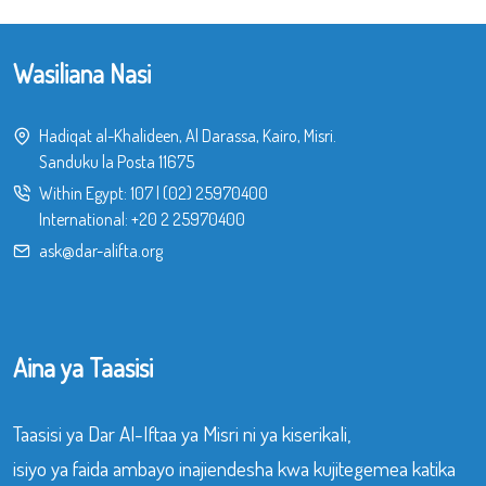
Wasiliana Nasi
Hadiqat al-Khalideen, Al Darassa, Kairo, Misri.
Sanduku la Posta 11675
Within Egypt:
107
|
(02) 25970400
International:
+20 2 25970400
ask@dar-alifta.org
Aina ya Taasisi
Taasisi ya Dar Al-Iftaa ya Misri ni ya kiserikali,
isiyo ya faida ambayo inajiendesha kwa kujitegemea katika