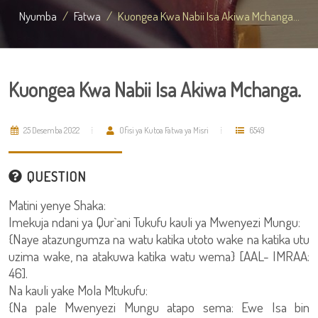
Nyumba
Fatwa
Kuongea Kwa Nabii Isa Akiwa Mchanga...
Kuongea Kwa Nabii Isa Akiwa Mchanga.
25 Desemba 2022
Ofisi ya Kutoa Fatwa ya Misri
6549
QUESTION
Matini yenye Shaka:
Imekuja ndani ya Qur`ani Tukufu kauli ya Mwenyezi Mungu:
{Naye atazungumza na watu katika utoto wake na katika utu
uzima wake, na atakuwa katika watu wema} [AAL- IMRAA:
46].
Na kauli yake Mola Mtukufu:
{Na pale Mwenyezi Mungu atapo sema: Ewe Isa bin