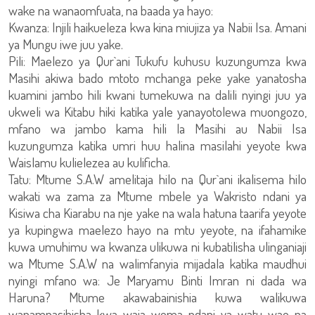
wake na wanaomfuata, na baada ya hayo:
Kwanza: Injili haikueleza kwa kina miujiza ya Nabii Isa. Amani
ya Mungu iwe juu yake.
Pili: Maelezo ya Qur`ani Tukufu kuhusu kuzungumza kwa
Masihi akiwa bado mtoto mchanga peke yake yanatosha
kuamini jambo hili kwani tumekuwa na dalili nyingi juu ya
ukweli wa Kitabu hiki katika yale yanayotolewa muongozo,
mfano wa jambo kama hili la Masihi au Nabii Isa
kuzungumza katika umri huu halina masilahi yeyote kwa
Waislamu kulielezea au kulificha.
Tatu: Mtume S.A.W amelitaja hilo na Qur`ani ikalisema hilo
wakati wa zama za Mtume mbele ya Wakristo ndani ya
Kisiwa cha Kiarabu na nje yake na wala hatuna taarifa yeyote
ya kupingwa maelezo hayo na mtu yeyote, na ifahamike
kuwa umuhimu wa kwanza ulikuwa ni kubatilisha ulinganiaji
wa Mtume S.A.W na walimfanyia mijadala katika maudhui
nyingi mfano wa: Je Maryamu Binti Imran ni dada wa
Haruna? Mtume akawabainishia kuwa walikuwa
wanamnasibisha kwa waja wema ndani ya watu wao na