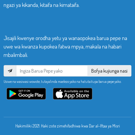
ngazi ya kikanda, kitaifa na kimataifa.
Jisajili kwenye orodha yetu ya wanaopokea barua pepe na
uwe wa kwanza kupokea fatwa mpya, makala na habari
mbalimbali.
Bofya kujiunga nasi
Usiwe na wasiwasi wowote, tutayalinda maelezo yako na hatutaitupa barua pepe yako.
Hakimiliki 2021. Haki zote zimehifadhiwa kwa Dar al-Iftaa ya Misri