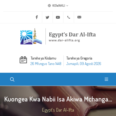
KISWAHILI
Facebook
Twitter
Youtube
+20 2 25970400
ask@dar-alifta.org
Tarehe ya Kiislamu
Tarehe ya Gregoria
26 Mfunguo Tano 1448
Jumapili, 09 Agosti 2026
Kuongea Kwa Nabii Isa Akiwa Mchanga...
Egypt's Dar Al-Ifta