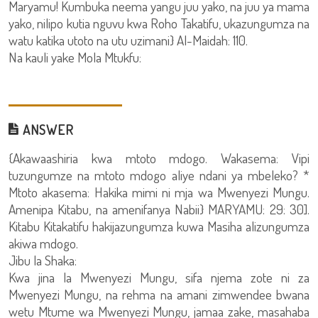
Maryamu! Kumbuka neema yangu juu yako, na juu ya mama
yako, nilipo kutia nguvu kwa Roho Takatifu, ukazungumza na
watu katika utoto na utu uzimani} Al-Maidah: 110.
Na kauli yake Mola Mtukfu:
ANSWER
{Akawaashiria kwa mtoto mdogo. Wakasema: Vipi
tuzungumze na mtoto mdogo aliye ndani ya mbeleko? *
Mtoto akasema: Hakika mimi ni mja wa Mwenyezi Mungu.
Amenipa Kitabu, na amenifanya Nabii} MARYAMU: 29: 30].
Kitabu Kitakatifu hakijazungumza kuwa Masiha alizungumza
akiwa mdogo.
Jibu la Shaka:
Kwa jina la Mwenyezi Mungu, sifa njema zote ni za
Mwenyezi Mungu, na rehma na amani zimwendee bwana
wetu Mtume wa Mwenyezi Mungu, jamaa zake, masahaba