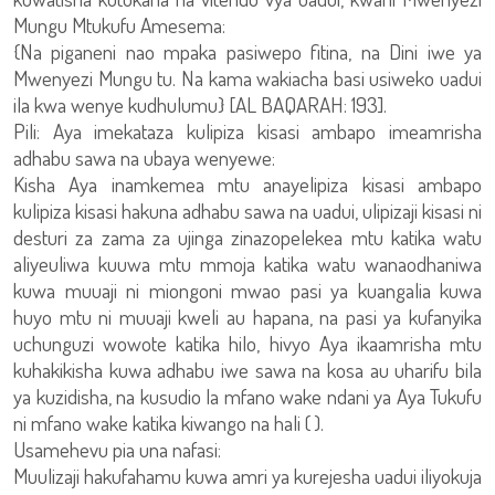
Mungu Mtukufu Amesema:
{Na piganeni nao mpaka pasiwepo fitina, na Dini iwe ya
Mwenyezi Mungu tu. Na kama wakiacha basi usiweko uadui
ila kwa wenye kudhulumu} [AL BAQARAH: 193].
Pili: Aya imekataza kulipiza kisasi ambapo imeamrisha
adhabu sawa na ubaya wenyewe:
Kisha Aya inamkemea mtu anayelipiza kisasi ambapo
kulipiza kisasi hakuna adhabu sawa na uadui, ulipizaji kisasi ni
desturi za zama za ujinga zinazopelekea mtu katika watu
aliyeuliwa kuuwa mtu mmoja katika watu wanaodhaniwa
kuwa muuaji ni miongoni mwao pasi ya kuangalia kuwa
huyo mtu ni muuaji kweli au hapana, na pasi ya kufanyika
uchunguzi wowote katika hilo, hivyo Aya ikaamrisha mtu
kuhakikisha kuwa adhabu iwe sawa na kosa au uharifu bila
ya kuzidisha, na kusudio la mfano wake ndani ya Aya Tukufu
ni mfano wake katika kiwango na hali ( ).
Usamehevu pia una nafasi:
Muulizaji hakufahamu kuwa amri ya kurejesha uadui iliyokuja