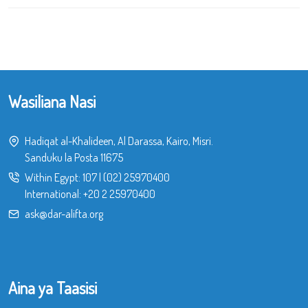
Wasiliana Nasi
Hadiqat al-Khalideen, Al Darassa, Kairo, Misri.
Sanduku la Posta 11675
Within Egypt:
107
|
(02) 25970400
International:
+20 2 25970400
ask@dar-alifta.org
Aina ya Taasisi