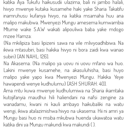
katika Aya Tukufu haikusudii ulazima, bali ni jambo halali,
hivyo mwenye kutaka kusamehe haki yake Sharia Takatifu
inamruhusu kufanya hivyo, na katika msamaha huu ana
malipo makubwa. Mwenyezi Mungu amesema kumwambia
Mtume wake S.A.W wakati alipouliwa baba yake mdogo
mzee Hamza:
{Na mkilipiza basi lipizeni sawa na vile mlivyoadhibiwa. Na
ikiwa mtasubiri, basi hakika hivyo ni bora zaidi kwa wanao
subiri} [AN NAHL: 126].
Na Akasema: {Na malipo ya uovu ni uovu mfano wa huo.
Lakini mwenye kusamehe, na akasuluhisha, basi huyo
malipo yake yapo kwa Mwenyezi Mungu. Hakika Yeye
hawapendi wenye kudhulumu} [ASH SHURAH: 40].
Ama mtu kuwa mwenye kudhulumiwa na Sharia ikamtaka
kutojifanyia maudhui hili haliendani na nafsi zengine za
wanadamu, kwani ni kauli ambayo haikubaliki na watu
wengi, ikiwa atalazimishwa hivyo na ukasema: Hii ni amri ya
Mungu basi huo ni msiba mkubwa huenda ukawatoa watu
katika dini ya Mungu makundi kwa makundi ( ).