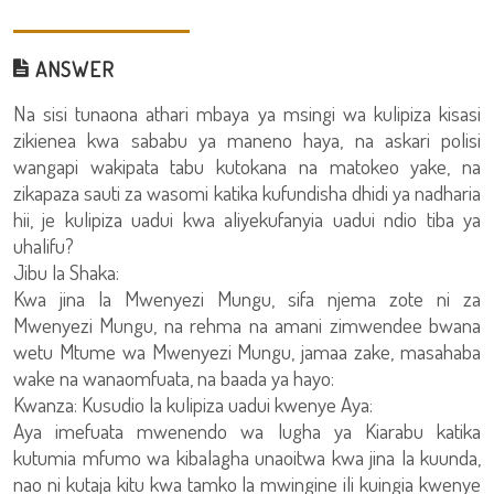
ANSWER
Na sisi tunaona athari mbaya ya msingi wa kulipiza kisasi
zikienea kwa sababu ya maneno haya, na askari polisi
wangapi wakipata tabu kutokana na matokeo yake, na
zikapaza sauti za wasomi katika kufundisha dhidi ya nadharia
hii, je kulipiza uadui kwa aliyekufanyia uadui ndio tiba ya
uhalifu?
Jibu la Shaka:
Kwa jina la Mwenyezi Mungu, sifa njema zote ni za
Mwenyezi Mungu, na rehma na amani zimwendee bwana
wetu Mtume wa Mwenyezi Mungu, jamaa zake, masahaba
wake na wanaomfuata, na baada ya hayo:
Kwanza: Kusudio la kulipiza uadui kwenye Aya:
Aya imefuata mwenendo wa lugha ya Kiarabu katika
kutumia mfumo wa kibalagha unaoitwa kwa jina la kuunda,
nao ni kutaja kitu kwa tamko la mwingine ili kuingia kwenye