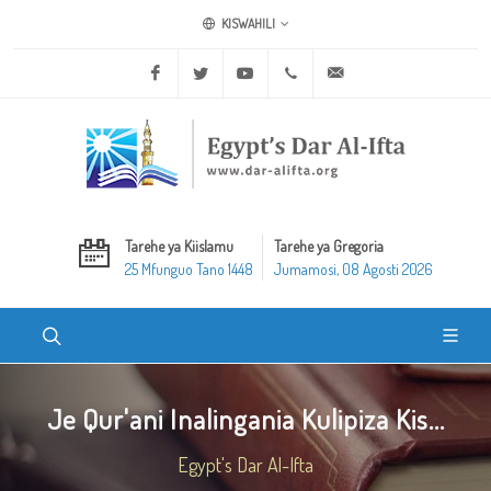
KISWAHILI
Facebook
Twitter
Youtube
+20 2 25970400
ask@dar-alifta.org
Tarehe ya Kiislamu
Tarehe ya Gregoria
25 Mfunguo Tano 1448
Jumamosi, 08 Agosti 2026
Je Qur'ani Inalingania Kulipiza Kis...
Egypt's Dar Al-Ifta