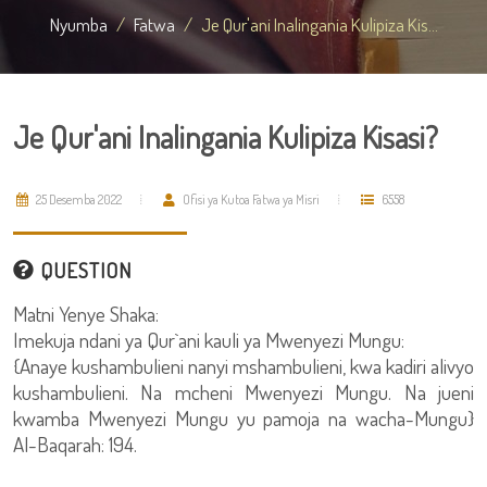
Nyumba
Fatwa
Je Qur'ani Inalingania Kulipiza Kis...
Je Qur'ani Inalingania Kulipiza Kisasi?
25 Desemba 2022
Ofisi ya Kutoa Fatwa ya Misri
6558
QUESTION
Matni Yenye Shaka:
Imekuja ndani ya Qur`ani kauli ya Mwenyezi Mungu:
{Anaye kushambulieni nanyi mshambulieni, kwa kadiri alivyo
kushambulieni. Na mcheni Mwenyezi Mungu. Na jueni
kwamba Mwenyezi Mungu yu pamoja na wacha-Mungu}
Al-Baqarah: 194.