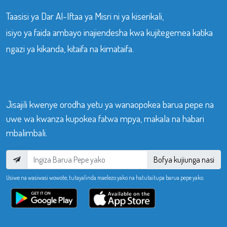
Taasisi ya Dar Al-Iftaa ya Misri ni ya kiserikali,
isiyo ya faida ambayo inajiendesha kwa kujitegemea katika
ngazi ya kikanda, kitaifa na kimataifa.
Jisajili kwenye orodha yetu ya wanaopokea barua pepe na
uwe wa kwanza kupokea fatwa mpya, makala na habari
mbalimbali.
Bofya kujiunga nasi
Usiwe na wasiwasi wowote, tutayalinda maelezo yako na hatutaitupa barua pepe yako.