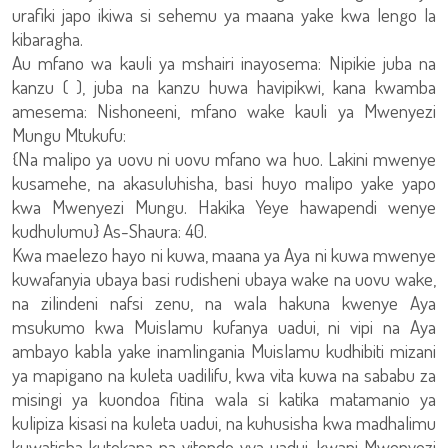
urafiki japo ikiwa si sehemu ya maana yake kwa lengo la
kibaragha.
Au mfano wa kauli ya mshairi inayosema: Nipikie juba na
kanzu ( ), juba na kanzu huwa havipikwi, kana kwamba
amesema: Nishoneeni, mfano wake kauli ya Mwenyezi
Mungu Mtukufu:
{Na malipo ya uovu ni uovu mfano wa huo. Lakini mwenye
kusamehe, na akasuluhisha, basi huyo malipo yake yapo
kwa Mwenyezi Mungu. Hakika Yeye hawapendi wenye
kudhulumu} As-Shaura: 40.
Kwa maelezo hayo ni kuwa, maana ya Aya ni kuwa mwenye
kuwafanyia ubaya basi rudisheni ubaya wake na uovu wake,
na zilindeni nafsi zenu, na wala hakuna kwenye Aya
msukumo kwa Muislamu kufanya uadui, ni vipi na Aya
ambayo kabla yake inamlingania Muislamu kudhibiti mizani
ya mapigano na kuleta uadilifu, kwa vita kuwa na sababu za
misingi ya kuondoa fitina wala si katika matamanio ya
kulipiza kisasi na kuleta uadui, na kuhusisha kwa madhalimu
kuwatisha kutokana na vitendo vya uadui, kwani Mwenyezi