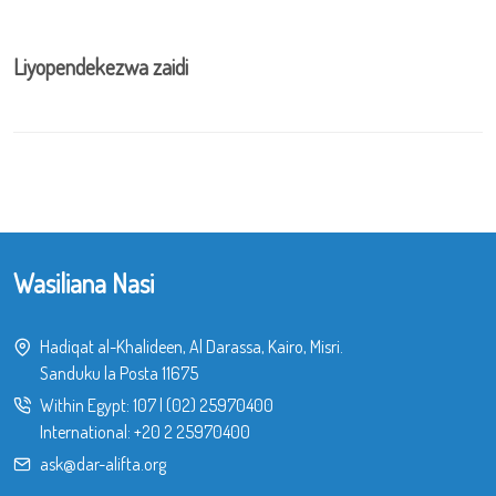
Liyopendekezwa zaidi
Wasiliana Nasi
Hadiqat al-Khalideen, Al Darassa, Kairo, Misri.
Sanduku la Posta 11675
Within Egypt:
107
|
(02) 25970400
International:
+20 2 25970400
ask@dar-alifta.org