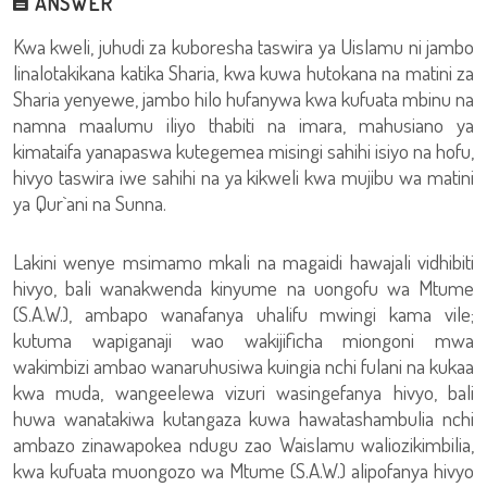
ANSWER
Kwa kweli, juhudi za kuboresha taswira ya Uislamu ni jambo
linalotakikana katika Sharia, kwa kuwa hutokana na matini za
Sharia yenyewe, jambo hilo hufanywa kwa kufuata mbinu na
namna maalumu iliyo thabiti na imara, mahusiano ya
kimataifa yanapaswa kutegemea misingi sahihi isiyo na hofu,
hivyo taswira iwe sahihi na ya kikweli kwa mujibu wa matini
ya Qur`ani na Sunna.
Lakini wenye msimamo mkali na magaidi hawajali vidhibiti
hivyo, bali wanakwenda kinyume na uongofu wa Mtume
(S.A.W.), ambapo wanafanya uhalifu mwingi kama vile;
kutuma wapiganaji wao wakijificha miongoni mwa
wakimbizi ambao wanaruhusiwa kuingia nchi fulani na kukaa
kwa muda, wangeelewa vizuri wasingefanya hivyo, bali
huwa wanatakiwa kutangaza kuwa hawatashambulia nchi
ambazo zinawapokea ndugu zao Waislamu waliozikimbilia,
kwa kufuata muongozo wa Mtume (S.A.W.) alipofanya hivyo