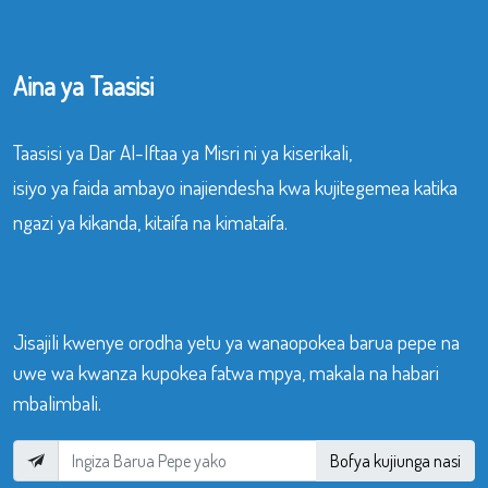
Aina ya Taasisi
Taasisi ya Dar Al-Iftaa ya Misri ni ya kiserikali,
isiyo ya faida ambayo inajiendesha kwa kujitegemea katika
ngazi ya kikanda, kitaifa na kimataifa.
Jisajili kwenye orodha yetu ya wanaopokea barua pepe na
uwe wa kwanza kupokea fatwa mpya, makala na habari
mbalimbali.
Bofya kujiunga nasi