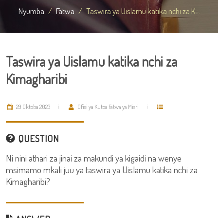
Nyumba
Fatwa
Taswira ya Uislamu katika nchi za K...
Taswira ya Uislamu katika nchi za
Kimagharibi
29 Oktoba 2023
Ofisi ya Kutoa Fatwa ya Misri
QUESTION
Ni nini athari za jinai za makundi ya kigaidi na wenye
msimamo mkali juu ya taswira ya Uislamu katika nchi za
Kimagharibi?