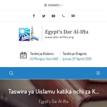
KISWAHILI
Facebook
Twitter
Youtube
+20 2 25970400
ask@dar-alifta.org
Tarehe ya Kiislamu
Tarehe ya Gregoria
24 Mfunguo Tano 1448
Ijumaa, 07 Agosti 2026
Taswira ya Uislamu katika nchi za K...
Egypt's Dar Al-Ifta