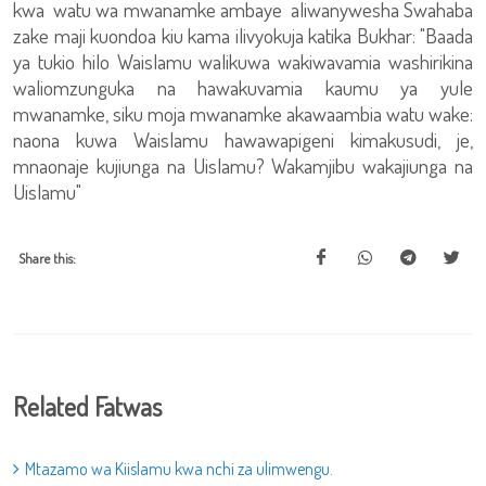
kwa watu wa mwanamke ambaye aliwanywesha Swahaba
zake maji kuondoa kiu kama ilivyokuja katika Bukhar: "Baada
ya tukio hilo Waislamu walikuwa wakiwavamia washirikina
waliomzunguka na hawakuvamia kaumu ya yule
mwanamke, siku moja mwanamke akawaambia watu wake:
naona kuwa Waislamu hawawapigeni kimakusudi, je,
mnaonaje kujiunga na Uislamu? Wakamjibu wakajiunga na
Uislamu"
Share this:
Related Fatwas
Mtazamo wa Kiislamu kwa nchi za ulimwengu.