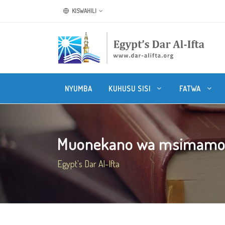
KISWAHILI
NYUMBA
KUHUSU SISI
FATWA
Muonekano wa msimamo m
Egypt's Dar Al-Ifta