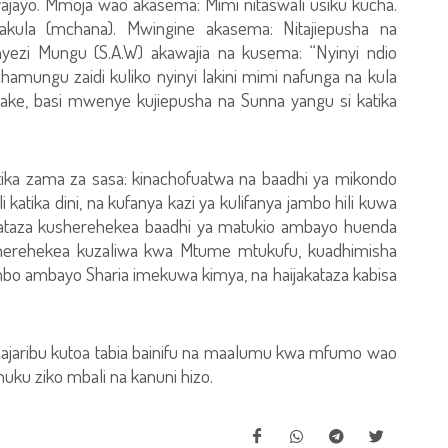
ajayo. Mmoja wao akasema: Mimi nitaswali usiku kucha.
akula (mchana). Mwingine akasema: Nitajiepusha na
zi Mungu (S.A.W) akawajia na kusema: “Nyinyi ndio
chamungu zaidi kuliko nyinyi lakini mimi nafunga na kula
wake, basi mwenye kujiepusha na Sunna yangu si katika
ika zama za sasa: kinachofuatwa na baadhi ya mikondo
atika dini, na kufanya kazi ya kulifanya jambo hili kuwa
kukataza kusherehekea baadhi ya matukio ambayo huenda
herehekea kuzaliwa kwa Mtume mtukufu, kuadhimisha
mbo ambayo Sharia imekuwa kimya, na haijakataza kabisa
i inajaribu kutoa tabia bainifu na maalumu kwa mfumo wao
 huku ziko mbali na kanuni hizo.