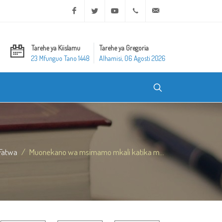
Facebook
Twitter
Youtube
+20 2 25970400
ask@dar-alifta.org
Tarehe ya Kiislamu
Tarehe ya Gregoria
23 Mfunguo Tano 1448
Alhamisi, 06 Agosti 2026
Fatwa
Muonekano wa msimamo mkali katika m...