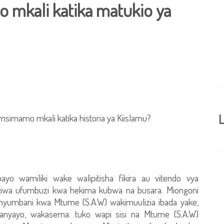
mkali katika matukio ya
imamo mkali katika historia ya Kiislamu?
L
yo wamiliki wake walipitisha fikira au vitendo vya
patiwa ufumbuzi kwa hekima kubwa na busara. Miongoni
 nyumbani kwa Mtume (S.A.W) wakimuulizia ibada yake,
anyayo, wakasema: tuko wapi sisi na Mtume (S.A.W)