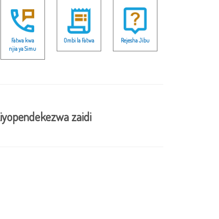
Fatwa kwa
Ombi la Fatwa
Rejesha Jibu
njia ya Simu
iyopendekezwa zaidi