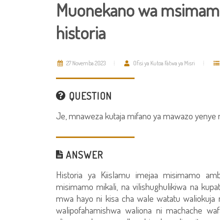
Muonekano wa msimamo 
historia
27 Novemba 2023
Ofisi ya Kutoa Fatwa ya Misri
QUESTION
Je, mnaweza kutaja mifano ya mawazo yenye ms
ANSWER
Historia ya Kiislamu imejaa misimamo amba
misimamo mikali, na vilishughulikiwa na ku
mwa hayo ni kisa cha wale watatu waliokuja
walipofahamishwa waliona ni machache waf