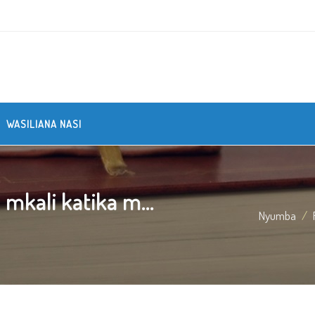
WASILIANA NASI
kali katika m...
Nyumba