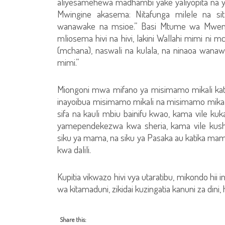
aliyesamehewa madhambi yake yaliyopita na y
Mwingine akasema: Nitafunga milele na sit
wanawake na msioe.” Basi Mtume wa Mwenye
mliosema hivi na hivi, lakini Wallahi mimi ni m
(mchana), naswali na kulala, na ninaoa wana
mimi.”
Miongoni mwa mifano ya misimamo mikali kat
inayoibua misimamo mikali na misimamo mikali k
sifa na kauli mbiu bainifu kwao, kama vile 
yamependekezwa kwa sheria, kama vile kus
siku ya mama, na siku ya Pasaka au katika ma
kwa dalili.
Kupitia vikwazo hivi vya utaratibu, mikondo hi
wa kitamaduni, zikidai kuzingatia kanuni za dini,
Share this: