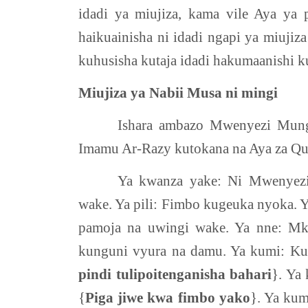
idadi ya miujiza, kama vile Aya ya 
haikuainisha ni idadi ngapi ya miuji
kuhusisha kutaja idadi hakumaanishi k
Miujiza ya Nabii Musa ni mingi
Ishara ambazo Mwenyezi Mung
Imamu Ar-Razy kutokana na Aya za Qur
Ya kwanza yake: Ni Mwenyezi
wake. Ya pili: Fimbo kugeuka nyoka. 
pamoja na uwingi wake. Ya nne: Mk
kunguni vyura na damu. Ya kumi: Kup
pindi tulipoitenganisha bahari
}. Ya
{
Piga jiwe kwa fimbo yako
}. Ya kum