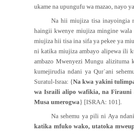
ukame na upungufu wa mazao, nayo ya
Na hii miujiza tisa inayoingia
haingii kwenye miujiza mingine wala
miujiza hii tisa ina sifa ya pekee ya 
ni katika miujiza ambayo alipewa ili k
ambazo Mwenyezi Mungu alizituma kw
kumejirudia ndani ya Qur`ani sehem
Suratul-Israa: {
Na kwa yakini tulimpa
wa Israili alipo wafikia, na Fira
Musa umerogwa
} [ISRAA: 101].
Na sehemu ya pili ni Aya ndani
katika mfuko wako, utatoka mweupe 