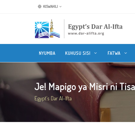
KISWAHILI
NYUMBA
KUHUSU SISI
FATWA
Je! Mapigo ya Misri ni Tisa
Egypt's Dar Al-Ifta