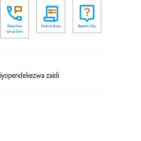
Fatwa kwa
Ombi la Fatwa
Rejesha Jibu
njia ya Simu
iyopendekezwa zaidi