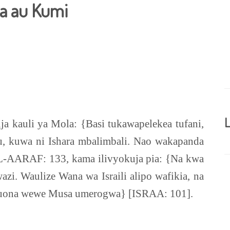
sa au Kumi
L
a kauli ya Mola: {Basi tukawapelekea tufani,
u, kuwa ni Ishara mbalimbali. Nao wakapanda
L-AARAF: 133, kama ilivyokuja pia: {Na kwa
wazi. Waulize Wana wa Israili alipo wafikia, na
kuona wewe Musa umerogwa} [ISRAA: 101].