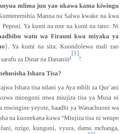
yanyua mlima juu yao ukawa kama kiwingu
: Kumteremshia Manna na Salwa kwake na kwa
 Peponi. Ya kumi na nne na kumi na tano: Ni
aadhibu watu wa Firauni kwa miyaka ya
ao
}. Ya kumi na sita: Kuondolewa mali zao
[1]
(
)
arafu za Dinar na Dananiir
.
husisha Ishara Tisa?
ajwa Ishara tisa ndani ya Aya mbili za Qur`ani
 kuwa miongoni mwa miujiza tisa ya Musa ni
wa mwingine yeyote, baadhi ya Wanachuoni wa
nisha na kuonekana kuwa “Miujiza tisa ni weupe
ani, nzige, kunguni, vyura, damu mchanga,