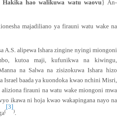
. Hakika hao walikuwa watu waovu
} An-
ionesha majadiliano ya firauni watu wake na
a A.S. alipewa Ishara zingine nyingi miongoni
bo, kutoa maji, kufunikwa na kiwingu,
Manna na Salwa na zisizokuwa Ishara hizo
 Israel baada ya kuondoka kwao nchini Misri,
o aliziona firauni na watu wake miongoni mwa
vyo ikawa ni hoja kwao wakapingana nayo na
[3]
(
)
ga
.