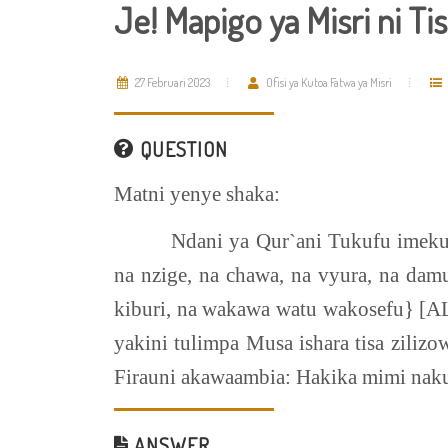
Je! Mapigo ya Misri ni Ti
27 Februari 2023
Ofisi ya Kutoa Fatwa ya Misri
QUESTION
Matni yenye shaka:
Ndani ya Qur`ani Tukufu imekuj
na nzige, na chawa, na vyura, na dam
kiburi, na wakawa watu wakosefu} [A
yakini tulimpa Musa ishara tisa zilizo
Firauni akawaambia: Hakika mimi na
ANSWER