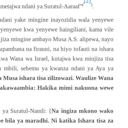
[2]
(
)
metajwa ndani ya Suratul-Aaraaf”
.
 ndani yake mingine inayozidia wala yenyewe
 yenyewe kwa yenyewe haingiliani, kama vile
miujiza mingine ambayo Musa A.S. alipewa, nayo
upambana na firauni, na hiyo tofauti na ishara
a Wana wa Israel, kutajwa kwa miujiza tisa
u mbili, sehemu ya kwanza ndani ya Aya ya
 Musa ishara tisa zilizowazi. Waulize Wana
uni akawaambia: Hakika mimi nakuona wewe
 ya Suratul-Namli: {
Na ingiza mkono wako
bila ya maradhi. Ni katika Ishara tisa za