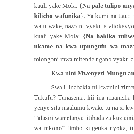
kauli yake Mola: {
Na pale tulipo un
kilicho wafunika
}. Ya kumi na tatu
watu wake, nazo ni vyakula vitokavyo
kuali yake Mola: {
Na hakika tuliw
ukame na kwa upungufu wa maz
miongoni mwa mitende ngano vyakula s
Kwa nini Mwenyezi Mungu ame
Swali linabakia ni kwanini zimet
Tukufu? Tunasema, hii ina maanisha
yenye sifa maalumu kwake tu na si k
Tafasiri wamefanya jitihada za kuziai
wa mkono” fimbo kugeuka nyoka, tuf