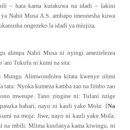
pili – hata kama kutakuwa na idadi – lakini
za ya Nabii Musa A.S. ambapo imeonesha kuwa
ukanusha ongezeko la idadi ya miujiza.
u alimpa Nabii Musa ni nyingi amezielezea
`ani Tukufu ni kumi na sita:
 Mungu Alimwondolea kitata kwenye ulimi
Ya tatu: Nyoka kumeza kamba zao na fimbo zao
ono mweupe. Tano zingine ni: Tufani nzige
asuka bahari, nayo ni kauli yake Mola: {
Na
 kumi na moja: Jiwe, nayo ni kauli yake Mola:
i na mbili: Mlima kuufanya kama kiwingu, ni