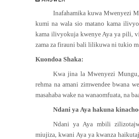
Inafahamika kuwa Mwenyezi Mu
kumi na wala sio matano kama ilivyo
kama ilivyokuja kwenye Aya ya pili, vi
zama za firauni bali lilikuwa ni tukio
Kuondoa Shaka:
Kwa jina la Mwenyezi Mungu,
rehma na amani zimwendee bwana w
masahaba wake na wanaomfuata, na baa
Ndani ya Aya hakuna kinacho
Ndani ya Aya mbili zilizota
miujiza, kwani Aya ya kwanza haikutaj