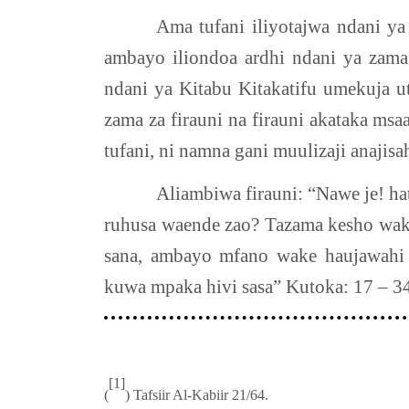
Ama tufani iliyotajwa ndani ya
ambayo iliondoa ardhi ndani ya zama
ndani ya Kitabu Kitakatifu umekuja ut
zama za firauni na firauni akataka ms
tufani, ni namna gani muulizaji anaji
Aliambiwa firauni: “Nawe je! ha
ruhusa waende zao? Tazama kesho wak
sana, ambayo mfano wake haujawahi k
kuwa mpaka hivi sasa” Kutoka: 17 – 34
[1]
(
) Tafsiir Al-Kabiir 21/64.