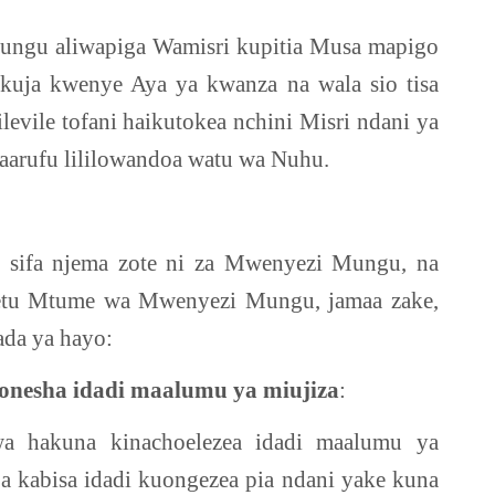
ngu aliwapiga Wamisri kupitia Musa mapigo
kuja kwenye Aya ya kwanza na wala sio tisa
levile tofani haikutokea nchini Misri ndani ya
 maarufu lililowandoa watu wa Nuhu.
 sifa njema zote ni za Mwenyezi Mungu, na
etu Mtume wa Mwenyezi Mungu, jamaa zake,
da ya hayo:
onesha idadi maalumu ya miujiza
:
jwa hakuna kinachoelezea idadi maalumu ya
a kabisa idadi kuongezea pia ndani yake kuna