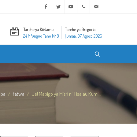
Facebook
Twitter
Youtube
+20 2 25970400
ask@dar-alifta.org
Tarehe ya Kiislamu
Tarehe ya Gregoria
24 Mfunguo Tano 1448
Ijumaa, 07 Agosti 2026
mba
Fatwa
Je! Mapigo ya Misri ni Tisa au Kumi...