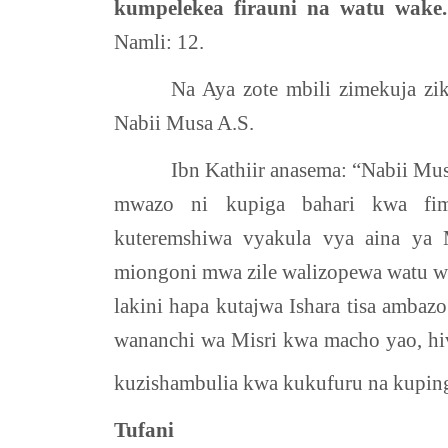
kumpelekea firauni na watu wake
Namli: 12.
Na Aya zote mbili zimekuja zik
Nabii Musa A.S.
Ibn Kathiir anasema: “Nabii Mus
mwazo ni kupiga bahari kwa fim
kuteremshiwa vyakula vya aina ya 
miongoni mwa zile walizopewa watu wa
lakini hapa kutajwa Ishara tisa ambaz
wananchi wa Misri kwa macho yao, hi
kuzishambulia kwa kukufuru na kupin
Tufani