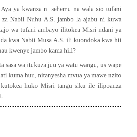
 Aya ya kwanza ni sehemu na wala sio tufani
 za Nabii Nuhu A.S. jambo la ajabu ni kuwa
ajo wa tufani ambayo ilitokea Misri ndani ya
aada kwa Nabii Musa A.S. ili kuondoka kwa hii
sahau kwenye jambo kama hili?
ta sasa wajitukuza juu ya watu wangu, usiwape
ati kuma huu, nitanyesha mvua ya mawe nzito
utokea huko Misri tangu siku ile ilipoanza
.