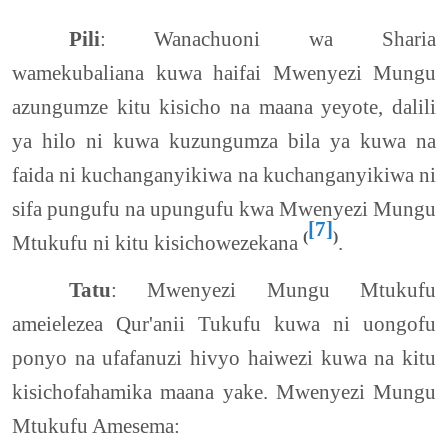
Pili
: Wanachuoni wa Sharia
wamekubaliana kuwa haifai Mwenyezi Mungu
azungumze kitu kisicho na maana yeyote, dalili
ya hilo ni kuwa kuzungumza bila ya kuwa na
faida ni kuchanganyikiwa na kuchanganyikiwa ni
sifa pungufu na upungufu kwa Mwenyezi Mungu
[7]
(
)
Mtukufu ni kitu kisichowezekana
.
Tatu
: Mwenyezi Mungu Mtukufu
ameielezea Qur'anii Tukufu kuwa ni uongofu
ponyo na ufafanuzi hivyo haiwezi kuwa na kitu
kisichofahamika maana yake. Mwenyezi Mungu
Mtukufu Amesema: