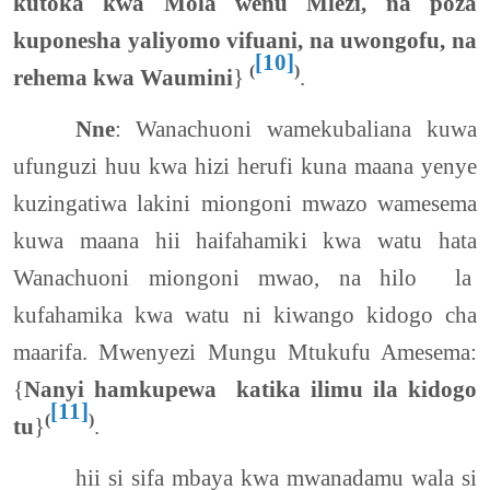
kutoka kwa Mola wenu Mlezi, na poza
kuponesha yaliyomo vifuani, na uwongofu, na
[10]
(
)
rehema kwa Waumini
}
.
Nne
: Wanachuoni wamekubaliana kuwa
ufunguzi huu kwa hizi herufi kuna maana yenye
kuzingatiwa lakini miongoni mwazo wamesema
kuwa maana hii haifahamiki kwa watu hata
Wanachuoni miongoni mwao, na hilo la
kufahamika kwa watu ni kiwango kidogo cha
maarifa. Mwenyezi Mungu Mtukufu Amesema:
{
Nanyi hamkupewa katika ilimu ila kidogo
[11]
(
)
tu
}
.
hii si sifa mbaya kwa mwanadamu wala si