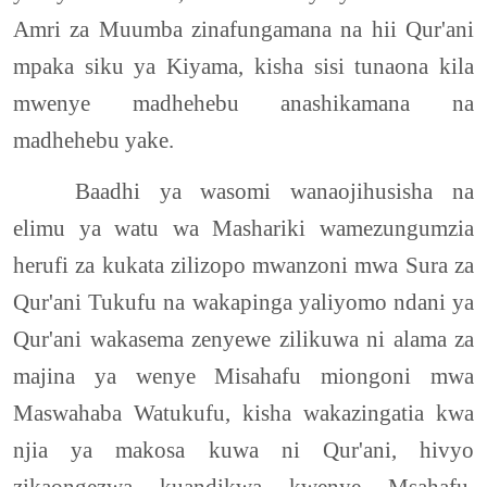
Amri za Muumba zinafungamana na hii Qur'ani
mpaka siku ya Kiyama, kisha sisi tunaona kila
mwenye madhehebu anashikamana na
madhehebu yake.
Baadhi ya wasomi wanaojihusisha na
elimu ya watu wa Mashariki wamezungumzia
herufi za kukata zilizopo mwanzoni mwa Sura za
Qur'ani Tukufu na wakapinga yaliyomo ndani ya
Qur'ani wakasema zenyewe zilikuwa ni alama za
majina ya wenye Misahafu miongoni mwa
Maswahaba Watukufu, kisha wakazingatia kwa
njia ya makosa kuwa ni Qur'ani, hivyo
zikaongezwa kuandikwa kwenye Msahafu.