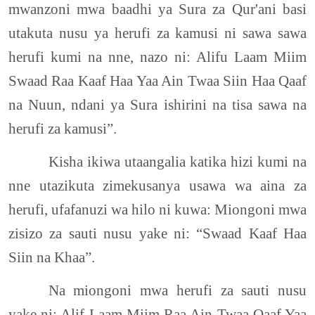
mwanzoni mwa baadhi ya Sura za Qur'ani basi
utakuta nusu ya herufi za kamusi ni sawa sawa
herufi kumi na nne, nazo ni: Alifu Laam Miim
Swaad Raa Kaaf Haa Yaa Ain Twaa Siin Haa Qaaf
na Nuun, ndani ya Sura ishirini na tisa sawa na
herufi za kamusi”.
Kisha ikiwa utaangalia katika hizi kumi na
nne utazikuta zimekusanya usawa wa aina za
herufi, ufafanuzi wa hilo ni kuwa: Miongoni mwa
zisizo za sauti nusu yake ni: “Swaad Kaaf Haa
Siin na Khaa”.
Na miongoni mwa herufi za sauti nusu
yake ni: Alif Laam Miim Raa Ain Twaa Qaaf Yaa