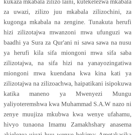
kukaza mkabala zilizo laini, kutekelezwa mkabala
za uwazi, zilizo juu mkabala zilizochini, za
kugonga mkabala na zengine. Tunakuta herufi
hizi zilizotajwa mwanzoni mwa ufunguzi wa
baadhi ya Sura za Qur'ani ni sawa sawa na nusu
ya herufi kila sifa miongoni mwa sifa saba
zilizotajwa, na sifa hizi na yanayozingatiwa
miongoni mwa kuendana kwa kina kati ya
zilizotajwa na zilizoachwa, haipatikani isipokuwa
katika maneno ya Mwenyezi Mungu
yaliyoteremshwa kwa Muhammad S.A.W nazo ni
zenye muujiza mkubwa kwa wenye ufahamu,
hivyo tunaona Imamu Zamakhshary anasema
akielezea ujuzi huu wenye hekima: Ametakasika