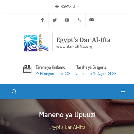
KISWAHILI
Facebook
Twitter
Youtube
+20 2 25970400
ask@dar-alifta.org
Tarehe ya Kiislamu
Tarehe ya Gregoria
27 Mfunguo Tano 1448
Jumatatu, 10 Agosti 2026
Maneno ya Upuuzi
Egypt's Dar Al-Ifta