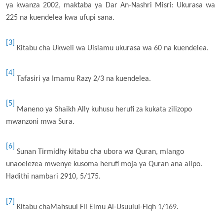
ya kwanza 2002, maktaba ya Dar An-Nashri Misri: Ukurasa wa
225 na kuendelea kwa ufupi sana.
[3]
Kitabu cha Ukweli wa Uislamu ukurasa wa 60 na kuendelea.
[4]
Tafasiri ya Imamu Razy 2/3 na kuendelea.
[5]
Maneno ya Shaikh Ally kuhusu herufi za kukata zilizopo
mwanzoni mwa Sura.
[6]
Sunan Tirmidhy kitabu cha ubora wa Quran, mlango
unaoelezea mwenye kusoma herufi moja ya Quran ana alipo.
Hadithi nambari 2910, 5/175.
[7]
Kitabu chaMahsuul Fii Elmu Al-Usuulul-Fiqh 1/169.