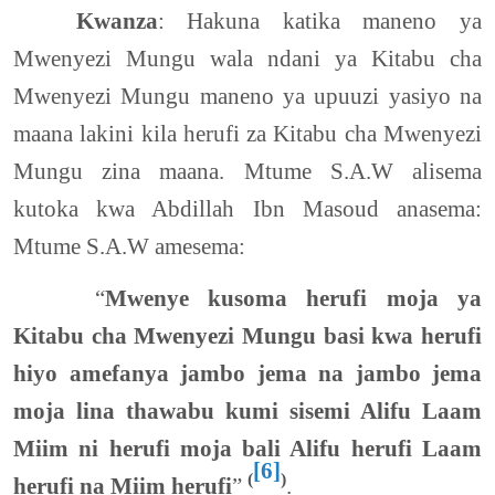
Kwanza
: Hakuna katika maneno ya
Mwenyezi Mungu wala ndani ya Kitabu cha
Mwenyezi Mungu maneno ya upuuzi yasiyo na
maana lakini kila herufi za Kitabu cha Mwenyezi
Mungu zina maana. Mtume S.A.W alisema
kutoka kwa Abdillah Ibn Masoud anasema:
Mtume S.A.W amesema:
“
Mwenye kusoma herufi moja ya
Kitabu cha Mwenyezi Mungu basi kwa herufi
hiyo amefanya jambo jema na jambo jema
moja lina thawabu kumi sisemi Alifu Laam
Miim ni herufi moja bali Alifu herufi Laam
[6]
(
)
herufi na Miim herufi
”
.