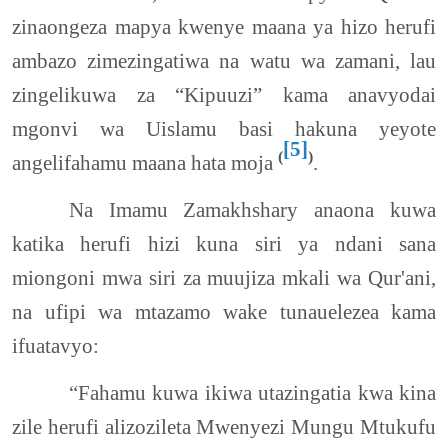
zinaongeza mapya kwenye maana ya hizo herufi
ambazo zimezingatiwa na watu wa zamani, lau
zingelikuwa za “Kipuuzi” kama anavyodai
mgonvi wa Uislamu basi hakuna yeyote
[5]
(
)
angelifahamu maana hata moja
.
Na Imamu Zamakhshary anaona kuwa
katika herufi hizi kuna siri ya ndani sana
miongoni mwa siri za muujiza mkali wa Qur'ani,
na ufipi wa mtazamo wake tunauelezea kama
ifuatavyo:
“Fahamu kuwa ikiwa utazingatia kwa kina
zile herufi alizozileta Mwenyezi Mungu Mtukufu