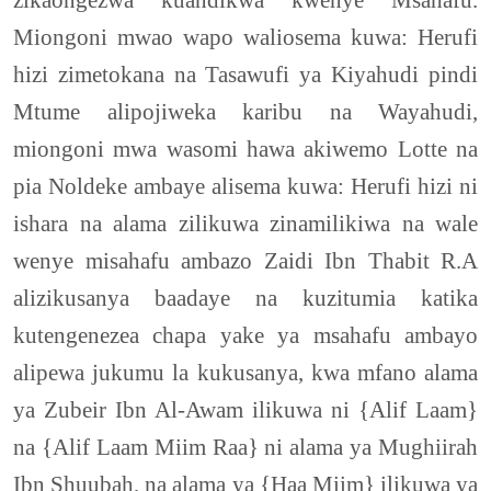
Miongoni mwao wapo waliosema kuwa: Herufi
hizi zimetokana na Tasawufi ya Kiyahudi pindi
Mtume alipojiweka karibu na Wayahudi,
miongoni mwa wasomi hawa akiwemo Lotte na
pia Noldeke ambaye alisema kuwa: Herufi hizi ni
ishara na alama zilikuwa zinamilikiwa na wale
wenye misahafu ambazo Zaidi Ibn Thabit R.A
alizikusanya baadaye na kuzitumia katika
kutengenezea chapa yake ya msahafu ambayo
alipewa jukumu la kukusanya, kwa mfano alama
ya Zubeir Ibn Al-Awam ilikuwa ni {Alif Laam}
na {Alif Laam Miim Raa} ni alama ya Mughiirah
Ibn Shuubah, na alama ya {Haa Miim} ilikuwa ya