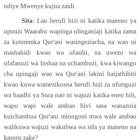
ndiye Mwenye kujua zaidi.
Sita
: Lau herufi hizi ni katika maneno ya
upuuzi Waarabu wapinga ulinganiaji katika zama
za kuteremka Qur'ani wasingeziacha, na wao ni
mashahidi kwao wa ufasihi, na uwezo wa
ufafanuzi wa Inshaa na uchambuzi, kwa kiwango
cha upingaji wao wa Qur'ani lakini haijathibiti
kwao kuwa wamezikosoa herufi hizi za ufunguzi
wa baadhi ya Sura nao ni wajuzi katika eneo hili,
wapo wapi wale ambao hivi sasa wanazuia
kuichambua Qur'ani miongoni mwa wale ambao
walikuwa wajuzi wakubwa wa sifa ya maneno na
kasoro zake?