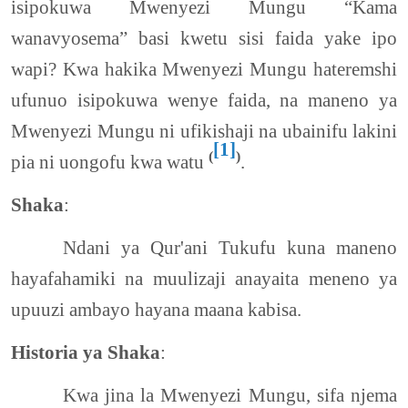
isipokuwa Mwenyezi Mungu “Kama
wanavyosema” basi kwetu sisi faida yake ipo
wapi? Kwa hakika Mwenyezi Mungu hateremshi
ufunuo isipokuwa wenye faida, na maneno ya
Mwenyezi Mungu ni ufikishaji na ubainifu lakini
[1]
(
)
pia ni uongofu kwa watu
.
Shaka
:
Ndani ya Qur'ani Tukufu kuna maneno
hayafahamiki na muulizaji anayaita meneno ya
upuuzi ambayo hayana maana kabisa.
Historia ya Shaka
:
Kwa jina la Mwenyezi Mungu, sifa njema