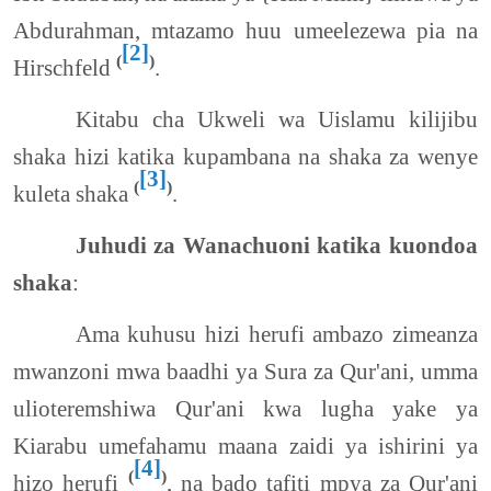
Abdurahman, mtazamo huu umeelezewa pia na
[2]
(
)
Hirschfeld
.
Kitabu cha Ukweli wa Uislamu kilijibu
shaka hizi katika kupambana na shaka za wenye
[3]
(
)
kuleta shaka
.
Juhudi za Wanachuoni katika kuondoa
shaka
:
Ama kuhusu hizi herufi ambazo zimeanza
mwanzoni mwa baadhi ya Sura za Qur'ani, umma
ulioteremshiwa Qur'ani kwa lugha yake ya
Kiarabu umefahamu maana zaidi ya ishirini ya
[4]
(
)
hizo herufi
, na bado tafiti mpya za Qur'ani