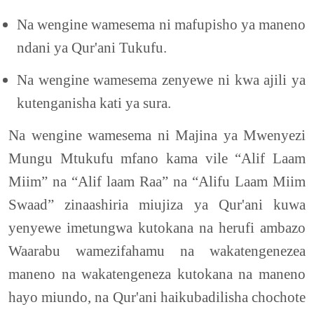
Na wengine wamesema ni mafupisho ya maneno
ndani ya Qur'ani Tukufu.
Na wengine wamesema zenyewe ni kwa ajili ya
kutenganisha kati ya sura.
Na wengine wamesema ni Majina ya Mwenyezi
Mungu Mtukufu mfano kama vile “Alif Laam
Miim” na “Alif laam Raa” na “Alifu Laam Miim
Swaad” zinaashiria miujiza ya Qur'ani kuwa
yenyewe imetungwa kutokana na herufi ambazo
Waarabu wamezifahamu na wakatengenezea
maneno na wakatengeneza kutokana na maneno
hayo miundo, na Qur'ani haikubadilisha chochote