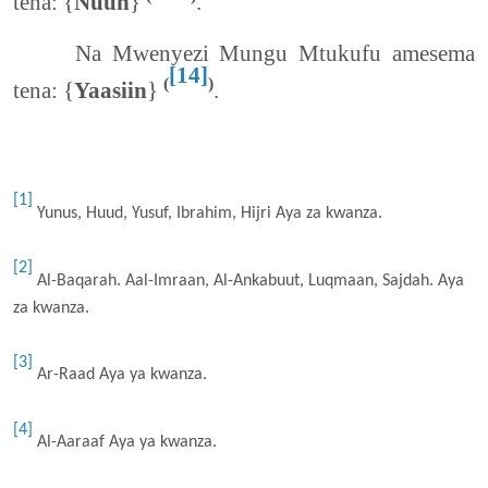
tena: {
Nuun
}
.
Na Mwenyezi Mungu Mtukufu amesema
[14]
(
)
tena: {
Yaasiin
}
.
[1]
Yunus, Huud, Yusuf, Ibrahim, Hijri Aya za kwanza.
[2]
Al-Baqarah. Aal-Imraan, Al-Ankabuut, Luqmaan, Sajdah. Aya
za kwanza.
[3]
Ar-Raad Aya ya kwanza.
[4]
Al-Aaraaf Aya ya kwanza.