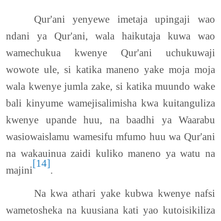
Qur'ani yenyewe imetaja upingaji wao
ndani ya Qur'ani, wala haikutaja kuwa wao
wamechukua kwenye Qur'ani uchukuwaji
wowote ule, si katika maneno yake moja moja
wala kwenye jumla zake, si katika muundo wake
bali kinyume wamejisalimisha kwa kuitanguliza
kwenye upande huu, na baadhi ya Waarabu
wasiowaislamu wamesifu mfumo huu wa Qur'ani
na wakauinua zaidi kuliko maneno ya watu na
[14]
majini
.
Na kwa athari yake kubwa kwenye nafsi
wametosheka na kuusiana kati yao kutoisikiliza