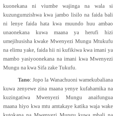
kuonekana ni viumbe wajinga na wala si
kuzungumzishwa kwa jambo lisilo na faida bali
ni lenye faida hata kwa muundo huu ambao
unaonekana kuwa maana ya herufi hizi
umejihusisha kwake Mwenyezi Mungu Mtukufu
na elimu yake, faida hii ni kufikiwa kwa imani ya
mambo yasiyoonekana na imani kwa Mwenyezi
Mungu na kwa Sifa zake Tukufu.
Tano
: Jopo la Wanachuoni wamekubaliana
kuwa zenyewe zina maana yenye kufahamika na
kuzingatiwa Mwenyezi Mungu anaifungua
maana hiyo kwa mtu amtakaye katika waja wake
kutokana na Mwenyezi Mungu kuwa mbali na