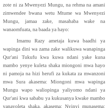
zote ni za Mwenyezi Mungu, na rehma na amani
zimwendee bwana wetu Mtume wa Mwenyezi
Mungu, jamaa zake, masahaba wake na
wanaomfuata, na baada ya hayo:
Imamu Razy ametaja kuwa baadhi ya
wapinga dini wa zama zake walikuwa wanapinga
Qur'ani Tukufu kwa kuwa ndani yake kuna
mambo yenye kuleta shaka miongoni mwa hayo
ni pamoja na hizi herufi za kukata za mwanzoni
mwa Sura akasema: Miongoni mwa wapinga
Mungu wapo waliopinga yaliyomo ndani ya
Qur'ani kwa sababu ya kukusanya kwake mambo
yanayoleta shaka, akasema: Nyinyi munasema: