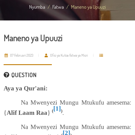
Nyumba
Fatwa
Maneno ya Upuuzi
Maneno ya Upuuzi
07 Februari 2023
Ofisi ya Kutoa Fatwa ya Misri
QUESTION
Aya ya Qur'ani:
Na Mwenyezi Mungu Mtukufu amesema:
[1]
(
)
{
Alif Laam Raa
}
.
Na Mwenyezi Mungu Mtukufu amesema:
[2]