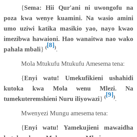
{
Sema: Hii Qur'ani ni uwongofu na
poza kwa wenye kuamini. Na wasio amini
umo uziwi katika masikio yao, nayo kwao
imezibwa hawaioni. Hao wanaitwa nao wako
[8]
(
)
pahala mbali
}
.
Mola Mtukufu Mtukufu Amesema tena:
{
Enyi watu! Umekufikieni ushahidi
kutoka kwa Mola wenu Mlezi. Na
[9]
(
)
tumekuteremshieni Nuru iliyowazi
}
.
Mwenyezi Mungu amesema tena:
{
Enyi watu! Yamekujieni mawaidha