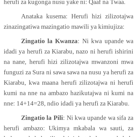
herufi za kugonga nusu yake ni: Qaaf na Twaa.
Anataka kusema: Herufi hizi zilizotajwa
zinazingatiwa mazingatio mawili ya kimiujiza:
Zingatio la Kwanza
: Ni kwa upande wa
idadi ya herufi za Kiarabu, nazo ni herufi ishirini
na nane, herufi hizi zilizotajwa mwanzoni mwa
funguzi za Sura ni sawa sawa na nusu ya herufi za
Kiarabu, kwa maana herufi zilizotajwa ni herufi
kumi na nne na ambazo hazikutajwa ni kumi na
nne: 14+14=28, ndio idadi ya herufi za Kiarabu.
Zingatio la Pili
: Ni kwa upande wa sifa za
herufi ambazo: Ukimya mkabala wa sauti, za