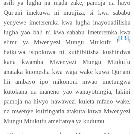
asili ya lugha na mada zake, pamoja na hayo
Qur'ani imekuwa ni muujiza, si kwa sababu
yenyewe imeteremka kwa lugha inayobadilisha
lugha yao bali ni kwa sababu imeteremka kwa
[13]
(
)
elimu ya Mwenyezi Mungu Mtukufu
haikuwa isipokuwa ni kuthibitisha kushindwa
kana kwamba Mwenyezi Mungu Mtukufu
anataka kuonesha kwa waja wake kuwa Qur'ani
hii ambayo ipo mikononi mwao imetungwa
kutokana na maneno yao wanayotungia, lakini
pamoja na hivyo hawawezi kuleta mfano wake,
na mwenye kuizingatia atakuta kuwa Mwenyezi
Mungu Mtukufu ameifanya ya kudumu.