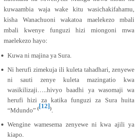
kuwaambia waja wake kitu wasichakifahamu,
kisha Wanachuoni wakatoa maelekezo mbali
mbali kwenye funguzi hizi miongoni mwa
maelekezo hayo:
Kuwa ni majina ya Sura.
Ni herufi zimekuja ili kuleta tahadhari, zenyewe
ni sauti zenye kuleta mazingatio kwa
wasikilizaji…..hivyo baadhi ya wasomaji wa
herufi hizi za katika funguzi za Sura huita
[12]
(
)
“Mdundo”
.
Wengine wamesema zenyewe ni kwa ajili ya
kiapo.