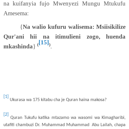
na kuifanyia fujo Mwenyezi Mungu Mtukufu
Amesema:
{
Na walio kufuru walisema: Msiisikilize
Qur'ani hii na itimulieni zogo, huenda
[15]
(
)
mkashinda
}
.
[1]
Ukurasa wa 175 kitabu cha je Quran haina makosa?
[2]
Quran Tukufu katika mtazamo wa wasomi wa Kimagharibi,
utafiti chambuzi Dr. Muhammad Muhammad Abu Lailah, chapa