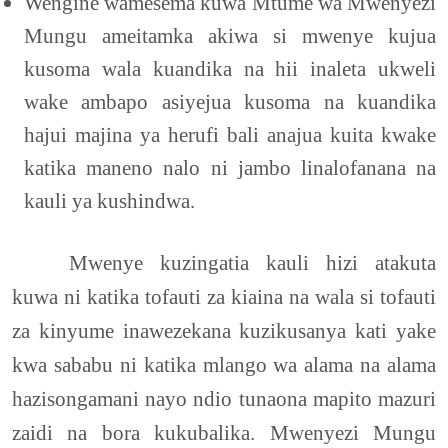
Wengine wamesema kuwa Mtume wa Mwenyezi
Mungu ameitamka akiwa si mwenye kujua
kusoma wala kuandika na hii inaleta ukweli
wake ambapo asiyejua kusoma na kuandika
hajui majina ya herufi bali anajua kuita kwake
katika maneno nalo ni jambo linalofanana na
kauli ya kushindwa.
Mwenye kuzingatia kauli hizi atakuta
kuwa ni katika tofauti za kiaina na wala si tofauti
za kinyume inawezekana kuzikusanya kati yake
kwa sababu ni katika mlango wa alama na alama
hazisongamani nayo ndio tunaona mapito mazuri
zaidi na bora kukubalika. Mwenyezi Mungu