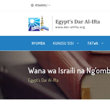
KISWAHILI
NYUMBA
KUHUSU SISI
FATWA
Wana wa Israili na Ng'omb
Egypt's Dar Al-Ifta