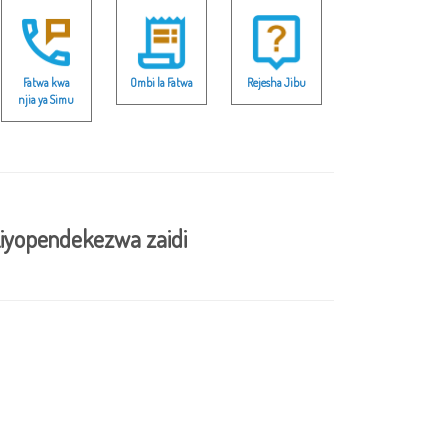
Fatwa kwa
Ombi la Fatwa
Rejesha Jibu
njia ya Simu
iyopendekezwa zaidi