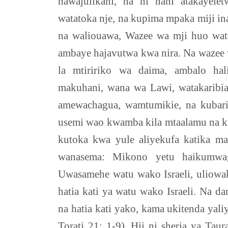
hawajulikani, na ni nani atakaye
watatoka nje, na kupima mpaka miji i
na waliouawa, Wazee wa mji huo wa
ambaye hajavutwa kwa nira. Na wazee
la mtiririko wa daima, ambalo ha
makuhani, wana wa Lawi, watakarib
amewachagua, wamtumikie, na kubari
usemi wao kwamba kila mtaalamu na k
kutoka kwa yule aliyekufa katika m
wanasema: Mikono yetu haikumwa
Uwasamehe watu wako Israeli, uliowa
hatia kati ya watu wako Israeli. Na 
na hatia kati yako, kama ukitenda y
Torati 21: 1-9). Hii ni sheria ya Tau