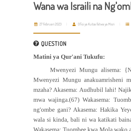
Wana wa Israili na Ng'om
27 Februari 2023
Ofisi ya Kutoa Fatwa ya Misri
QUESTION
Matini ya Qur'ani Tukufu:
Mwenyezi Mungu alisema: {N
Mwenyezi Mungu anakuamrisheni mc
mzaha? Akasema: Audhubil lahi! Naj
mwa wajinga.(67) Wakasema: Tuomb
ng'ombe gani? Akasema: Hakika Ye
wala si kinda, bali ni wa katikati ba
Wakasema: Tuombee kwa Mola wako at