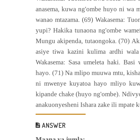
anasema, kuwa ng'ombe huyo ni wa m
wanao mtazama. (69) Wakasema: Tuo
yupi? Hakika tunaona ng'ombe wamef
Mungu akipenda, tutaongoka. (70) A
asiye tiwa kazini kulima ardhi wa
Wakasema: Sasa umeleta haki. Basi 
hayo. (71) Na mlipo muuwa mtu, kish
ni mwenye kuyatoa hayo mliyo kuw
kipande chake (huyo ng'ombe). Ndiv
anakuonyesheni Ishara zake ili mpat
ANSWER
Maana ya jumla: