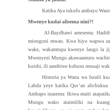
Katika Aya tukufu ambayo Wau
Mwenye kudai alisema nini?!
Al-Baydhawi amesema: Hadithi
miongoni mwao. Kwa hiyo wapwa za
wake, wakamtupa kwenye lango la ji
Mwenyezi Mungu akawaamuru wachinje
kuishi, ili aambiwe kuhusu muuaji wak
Historia ya Wana wa Israili ku
Labda yeye katika Qur’an alichukua s
Ambapo inasema: Ikiwa maiti atapati
Mungu wako ataimiliki na kuang