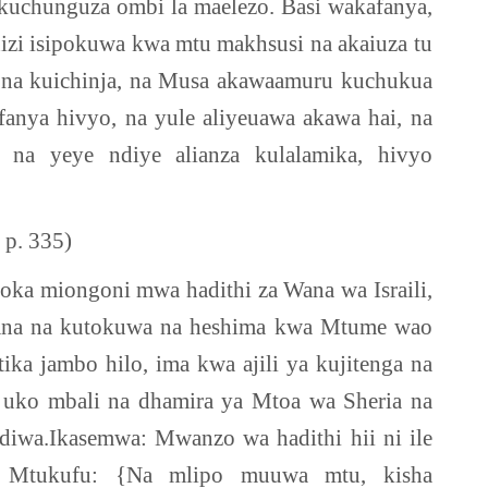
kuchunguza ombi la maelezo. Basi wakafanya,
izi isipokuwa kwa mtu makhsusi na akaiuza tu
 na kuichinja, na Musa akawaamuru kuchukua
anya hivyo, na yule aliyeuawa akawa hai, na
, na yeye ndiye alianza kulalamika, hivyo
 p. 335)
utoka miongoni mwa hadithi za Wana wa Israili,
kana na kutokuwa na heshima kwa Mtume wao
tika jambo hilo, ima kwa ajili ya kujitenga na
 uko mbali na dhamira ya Mtoa wa Sheria na
diwa.Ikasemwa: Mwanzo wa hadithi hii ni ile
la Mtukufu: {Na mlipo muuwa mtu, kisha