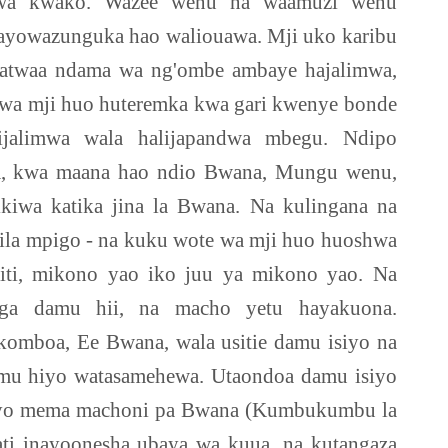
letwa kwako. Wazee wenu na waamuzi wenu
nayowazunguka hao waliouawa. Mji uko karibu
tatwaa ndama wa ng'ombe ambaye hajalimwa,
 wa mji huo huteremka kwa gari kwenye bonde
lijalimwa wala halijapandwa mbegu. Ndipo
ia, kwa maana hao ndio Bwana, Mungu wenu,
kiwa katika jina la Bwana. Na kulingana na
ila mpigo - na kuku wote wa mji huo huoshwa
aiti, mikono yao iko juu ya mikono yao. Na
ga damu hii, na macho yetu hayakuona.
komboa, Ee Bwana, wala usitie damu isiyo na
damu hiyo watasamehewa. Utaondoa damu isiyo
aliyo mema machoni pa Bwana (Kumbukumbu la
rati inayoonesha ubaya wa kuua, na kutangaza