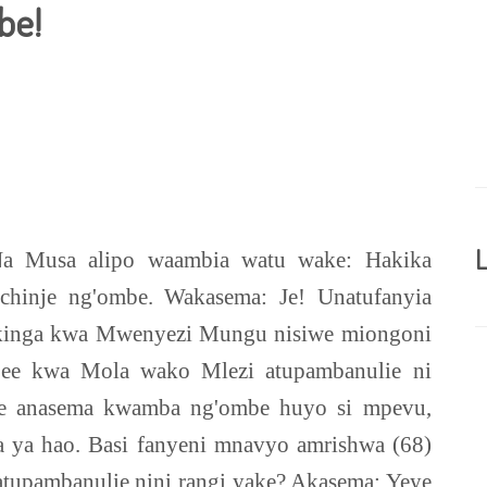
be!
L
a Musa alipo waambia watu wake: Hakika
hinje ng'ombe. Wakasema: Je! Unatufanyia
ikinga kwa Mwenyezi Mungu nisiwe miongoni
ee kwa Mola wako Mlezi atupambanulie ni
ye anasema kwamba ng'ombe huyo si mpevu,
ina ya hao. Basi fanyeni mnavyo amrishwa (68)
upambanulie nini rangi yake? Akasema: Yeye