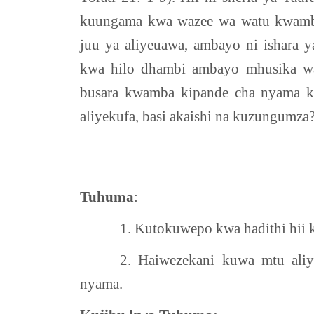
kuungama kwa wazee wa watu kwamb
juu ya aliyeuawa, ambayo ni ishara 
kwa hilo dhambi ambayo mhusika wake
busara kwamba kipande cha nyama 
aliyekufa, basi akaishi na kuzungumza
Tuhuma
:
1. Kutokuwepo kwa hadithi hii ka
2. Haiwezekani kuwa mtu ali
nyama.