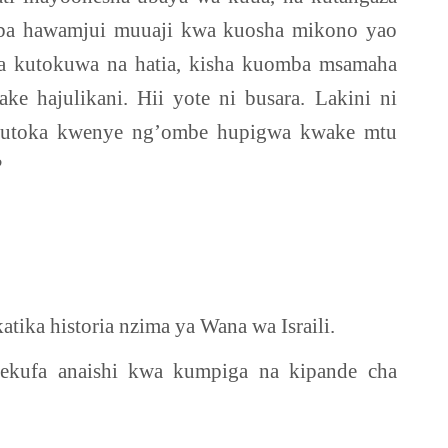
a hawamjui muuaji kwa kuosha mikono yao
ya kutokuwa na hatia, kisha kuomba msamaha
 hajulikani. Hii yote ni busara. Lakini ni
kutoka kwenye ng’ombe hupigwa kwake mtu
?
tika historia nzima ya Wana wa Israili.
yekufa anaishi kwa kumpiga na kipande cha