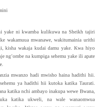
mini
 yake ni kwamba kulikuwa na Sheikh tajiri
ke wakamuua mwanawe, wakitumainia urithi
ji, kisha wakaja kudai damu yake. Kwa hiyo
 ng’ombe na kumpiga sehemu yake ili apate
e.
anzia mwanzo hadi mwisho haina hadithi hii.
ehemu ya hadithi hii kutoka katika Taurati.
kana katika nchi ambayo inakupa wewe Bwana,
uka katika ukweli, na wale wanaomwua