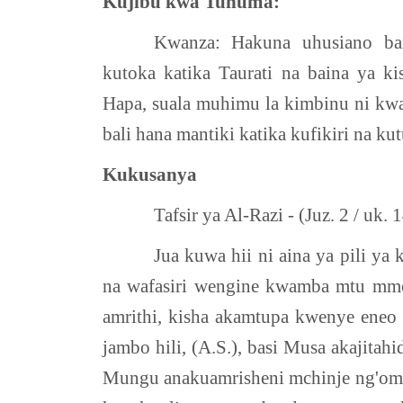
Kujibu kwa Tuhuma:
Kwanza: Hakuna uhusiano bain
kutoka katika Taurati na baina ya kis
Hapa, suala muhimu la kimbinu ni kwa
bali hana mantiki katika kufikiri na ku
Kukusanya
Tafsir ya Al-Razi - (Juz. 2 / uk. 
Jua kuwa hii ni aina ya pili y
na wafasiri wengine kwamba mtu mmoj
amrithi, kisha akamtupa kwenye eneo 
jambo hili, (A.S.), basi Musa akajit
Mungu anakuamrisheni mchinje ng'ombe