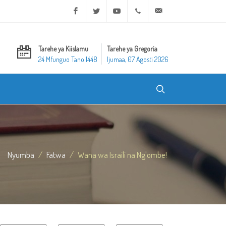
Facebook
Twitter
Youtube
+20 2 25970400
ask@dar-alifta.org
Tarehe ya Kiislamu
Tarehe ya Gregoria
24 Mfunguo Tano 1448
Ijumaa, 07 Agosti 2026
Nyumba
Fatwa
Wana wa Israili na Ng'ombe!