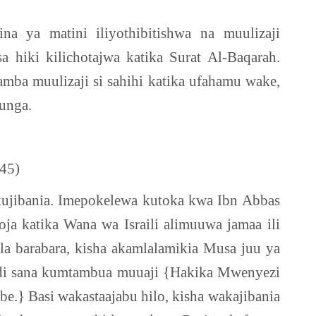
a ya matini iliyothibitishwa na muulizaji
a hiki kilichotajwa katika Surat Al-Baqarah.
mba muulizaji si sahihi katika ufahamu wake,
tunga.
145)
a kujibania. Imepokelewa kutoka kwa Ibn Abbas
a katika Wana wa Israili alimuuwa jamaa ili
la barabara, kisha akamlalamikia Musa juu ya
ahidi sana kumtambua muuaji {Hakika Mwenyezi
.} Basi wakastaajabu hilo, kisha wakajibania