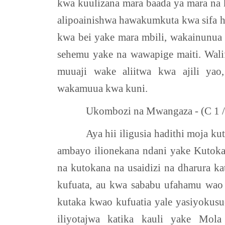
kwa kuulizana mara baada ya mara na 
alipoainishwa hawakumkuta kwa sifa h
kwa bei yake mara mbili, wakainunua
sehemu yake na wawapige maiti. Walif
muuaji wake aliitwa kwa ajili yao
wakamuua kwa kuni.
Ukombozi na Mwangaza - (C 1 /
Aya hii iligusia hadithi moja k
ambayo ilionekana ndani yake Kuto
na kutokana na usaidizi na dharura ka
kufuata, au kwa sababu ufahamu wao
kutaka kwao kufuatia yale yasiyokusu
iliyotajwa katika kauli yake Mo