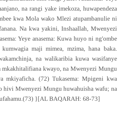
anjano, na rangi yake imekoza, huwapendeza
mbee kwa Mola wako Mlezi atupambanulie ni
anana. Na kwa yakini, Inshaallah, Mwenyezi
kasema: Yeye anasema: Kuwa huyo ni ng'ombe
la kumwagia maji mimea, mzima, hana baka.
wakamchinja, na walikaribia kuwa wasifanye
a mkakhitalifiana kwayo, na Mwenyezi Mungu
a mkiyaficha. (72) Tukasema: Mpigeni kwa
yo hivi Mwenyezi Mungu huwahuisha wafu; na
e kufahamu.(73) }[AL BAQARAH: 68-73]