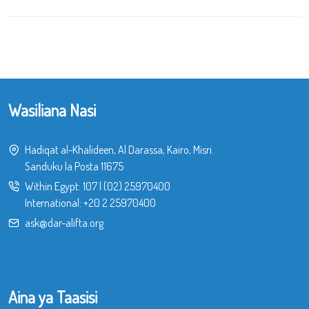
Wasiliana Nasi
Hadiqat al-Khalideen, Al Darassa, Kairo, Misri.
Sanduku la Posta 11675
Within Egypt:
107
|
(02) 25970400
International:
+20 2 25970400
ask@dar-alifta.org
Aina ya Taasisi