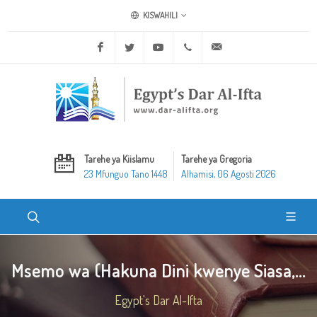
KISWAHILI
Facebook
Twitter
Youtube
+20 2 25970400
ask@dar-alifta.org
Tarehe ya Kiislamu
Tarehe ya Gregoria
23 Mfunguo Tano 1448
Alhamisi, 06 Agosti 2026
Msemo wa (Hakuna Dini kwenye Siasa,...
Egypt's Dar Al-Ifta