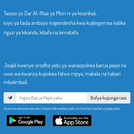
Taasisi ya Dar Al-Iftaa ya Misri ni ya kiserikali,
isiyo ya faida ambayo inajiendesha kwa kujitegemea katika
ngazi ya kikanda, kitaifa na kimataifa.
Jisajili kwenye orodha yetu ya wanaopokea barua pepe na
uwe wa kwanza kupokea fatwa mpya, makala na habari
mbalimbali.
Bofya kujiunga nasi
Usiwe na wasiwasi wowote, tutayalinda maelezo yako na hatutaitupa barua pepe yako.