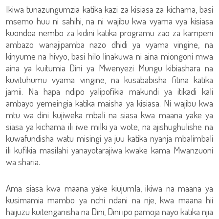
Ikiwa tunazungumzia katika kazi za kisiasa za kichama, basi
msemo huu ni sahihi, na ni wajibu kwa vyama vya kisiasa
kuondoa nembo za kidini katika programu zao za kampeni
ambazo wanajipamba nazo dhidi ya vyama vingine, na
kinyume na hivyo, basi hilo linakuwa ni aina miongoni mwa
aina ya kuitumia Dini ya Mwenyezi Mungu kibiashara na
kuvituhumu vyama vingine, na kusababisha fitina katika
jamii. Na hapa ndipo yalipofikia makundi ya itikadi kali
ambayo yemeingia katika maisha ya kisiasa. Ni wajibu kwa
mtu wa dini kujiweka mbali na siasa kwa maana yake ya
siasa ya kichama ili iwe milki ya wote, na ajishughulishe na
kuwafundisha watu misingi ya juu katika nyanja mbalimbali
ili kufikia masilahi yanayotarajiwa kwake kama Mwanzuoni
wa sharia.
Ama siasa kwa maana yake kiujumla, ikiwa na maana ya
kusimamia mambo ya nchi ndani na nje, kwa maana hii
haijuzu kuitenganisha na Dini, Dini ipo pamoja nayo katika njia