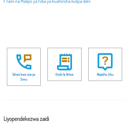
Faini na Malipo ya fidia ya kuahirisha kulipa deni
Fatwa kwa njia ya
Ombi la Fatwa
Rejesha Jibu
Simu
Liyopendekezwa zaidi