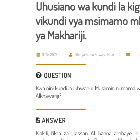
Uhusiano wa kundi la kig
vikundi vya msimamo mk
ya Makhariji.
11 Mei 2023
Ofisi ya Kutoa Fatwa ya Misri
QUESTION
Kwa nini kundi la Ikhwanul Muslimin ni mama 
Alkhawariji?
ANSWER
Kiakili, fikra za Hassan Al-Banna ambaye 