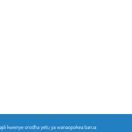
sajili kwenye orodha yetu ya wanaopokea barua