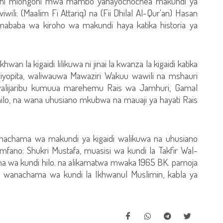
i ni miongoni mwa mambo yanayochochea makundi ya
iwili: (Maalim Fi Attariq) na (Fii Dhilal Al-Qur'an) Hasan
ababa wa kiroho wa makundi haya katika historia ya
hwan la kigaidi lilikuwa ni jinai la kwanza la kigaidi katika
 iliyopita, waliwauwa Mawaziri Wakuu wawili na mshauri
 walijaribu kumuua marehemu Rais wa Jamhuri, Gamal
 hilo, na wana uhusiano mkubwa na mauaji ya hayati Rais
nachama wa makundi ya kigaidi walikuwa na uhusiano
fano: Shukri Mustafa, muasisi wa kundi la Takfir Wal-
 wa kundi hilo. na alikamatwa mwaka 1965 BK. pamoja
anachama wa kundi la Ikhwanul Muslimin, kabla ya