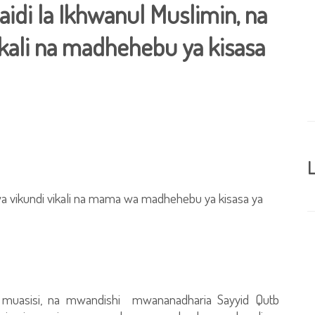
aidi la Ikhwanul Muslimin, na
ali na madhehebu ya kisasa
L
wa vikundi vikali na mama wa madhehebu ya kisasa ya
ni muasisi, na mwandishi mwananadharia Sayyid Qutb