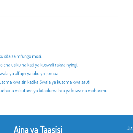
ku sita za mfungo mosi.
 cha usiku na kati ya kuswali rakaa nyingi.
ala ya alfajiri ya siku ya Ijumaa
usoma kwa siri katika Swala ya kusoma kwa sauti
udhuria mikutano ya kitaaluma bila ya kuwa na maharimu
Aina ya Taasisi
Ji