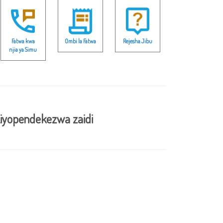
Fatwa kwa
Ombi la Fatwa
Rejesha Jibu
njia ya Simu
iyopendekezwa zaidi