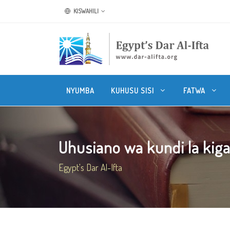
KISWAHILI
NYUMBA
KUHUSU SISI
FATWA
Uhusiano wa kundi la kigaid
Egypt's Dar Al-Ifta