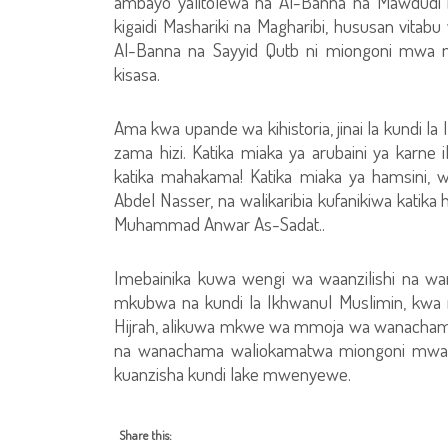
ambayo yalitolewa na Al-Banna na Mawdud
kigaidi Mashariki na Magharibi, hususan vitabu v
Al-Banna na Sayyid Qutb ni miongoni mwa m
kisasa.
Ama kwa upande wa kihistoria, jinai la kundi la Ik
zama hizi. Katika miaka ya arubaini ya karne
katika mahakama! Katika miaka ya hamsini,
Abdel Nasser, na walikaribia kufanikiwa katika
Muhammad Anwar As-Sadat..
Imebainika kuwa wengi wa waanzilishi na wa
mkubwa na kundi la Ikhwanul Muslimin, kwa m
Hijrah, alikuwa mkwe wa mmoja wa wanachama
na wanachama waliokamatwa miongoni mwa w
kuanzisha kundi lake mwenyewe.
Share this: