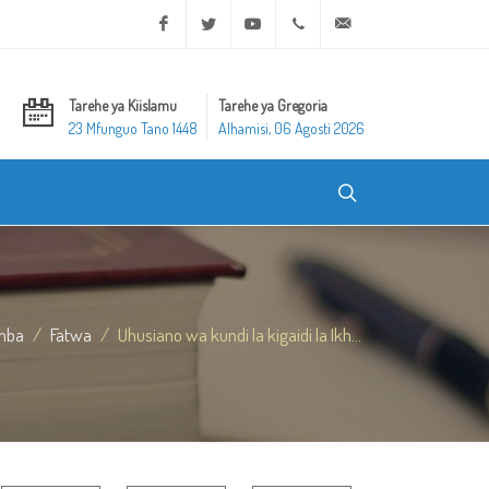
Facebook
Twitter
Youtube
+20 2 25970400
ask@dar-alifta.org
Tarehe ya Kiislamu
Tarehe ya Gregoria
23 Mfunguo Tano 1448
Alhamisi, 06 Agosti 2026
mba
Fatwa
Uhusiano wa kundi la kigaidi la Ikh...