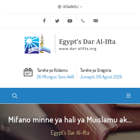
KISWAHILI
Facebook
Twitter
Youtube
+20 2 25970400
ask@dar-alifta.org
Tarehe ya Kiislamu
Tarehe ya Gregoria
26 Mfunguo Tano 1448
Jumapili, 09 Agosti 2026
Mifano minne ya hali ya Muislamu ak...
Egypt's Dar Al-Ifta