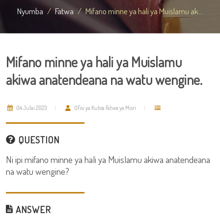
Nyumba
Fatwa
Mifano minne ya hali ya Muislamu ak...
Mifano minne ya hali ya Muislamu
akiwa anatendeana na watu wengine.
04 Julai 2023
Ofisi ya Kutoa Fatwa ya Misri
QUESTION
Ni ipi mifano minne ya hali ya Muislamu akiwa anatendeana
na watu wengine?
ANSWER