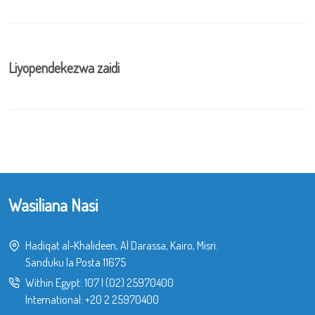
Liyopendekezwa zaidi
Wasiliana Nasi
Hadiqat al-Khalideen, Al Darassa, Kairo, Misri.
Sanduku la Posta 11675
Within Egypt:
107
|
(02) 25970400
International:
+20 2 25970400