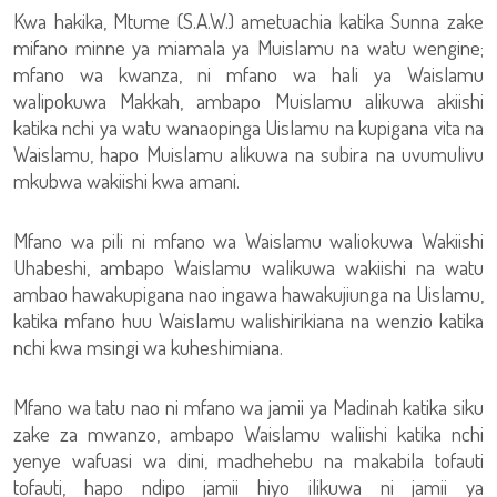
Kwa hakika, Mtume (S.A.W.) ametuachia katika Sunna zake
mifano minne ya miamala ya Muislamu na watu wengine;
mfano wa kwanza, ni mfano wa hali ya Waislamu
walipokuwa Makkah, ambapo Muislamu alikuwa akiishi
katika nchi ya watu wanaopinga Uislamu na kupigana vita na
Waislamu, hapo Muislamu alikuwa na subira na uvumulivu
mkubwa wakiishi kwa amani.
Mfano wa pili ni mfano wa Waislamu waliokuwa Wakiishi
Uhabeshi, ambapo Waislamu walikuwa wakiishi na watu
ambao hawakupigana nao ingawa hawakujiunga na Uislamu,
katika mfano huu Waislamu walishirikiana na wenzio katika
nchi kwa msingi wa kuheshimiana.
Mfano wa tatu nao ni mfano wa jamii ya Madinah katika siku
zake za mwanzo, ambapo Waislamu waliishi katika nchi
yenye wafuasi wa dini, madhehebu na makabila tofauti
tofauti, hapo ndipo jamii hiyo ilikuwa ni jamii ya