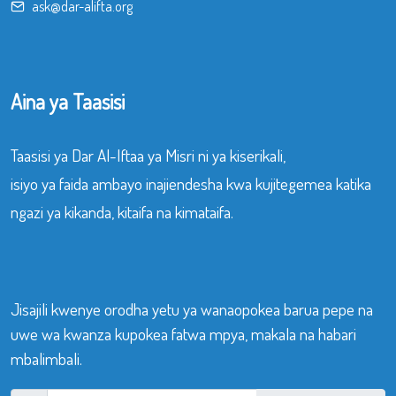
ask@dar-alifta.org
Aina ya Taasisi
Taasisi ya Dar Al-Iftaa ya Misri ni ya kiserikali,
isiyo ya faida ambayo inajiendesha kwa kujitegemea katika
ngazi ya kikanda, kitaifa na kimataifa.
Jisajili kwenye orodha yetu ya wanaopokea barua pepe na
uwe wa kwanza kupokea fatwa mpya, makala na habari
mbalimbali.