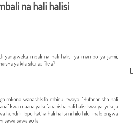
bali na hali halisi
i yanajiweka mbali na hali halisi ya mambo ya jamii,
sha ya kila siku au fikra?
L
a mkono wanashikilia mbinu iitwayo: "Kufananisha hali
fanana" kwa maana ya kufananisha hali halisi kwa yaliyokuja
 kundi lililopo katika hali halisi ni hilo hilo linalolengwa
 ni sawa sawa au la.