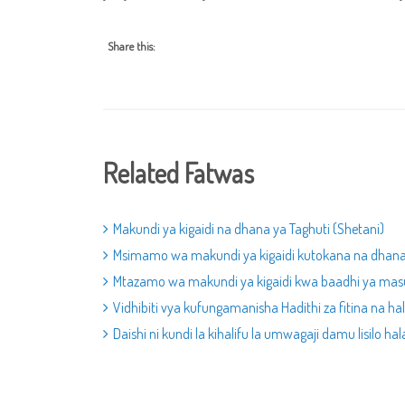
Share this:
Related Fatwas
Makundi ya kigaidi na dhana ya Taghuti (Shetani)
Msimamo wa makundi ya kigaidi kutokana na dhana
Mtazamo wa makundi ya kigaidi kwa baadhi ya ma
Vidhibiti vya kufungamanisha Hadithi za fitina na hali
Daishi ni kundi la kihalifu la umwagaji damu lisilo hala