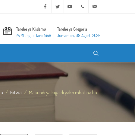
Facebook
Twitter
Youtube
+20 2 25970400
ask@dar-alifta.org
Tarehe ya Kiislamu
Tarehe ya Gregoria
25 Mfunguo Tano 1448
Jumamosi, 08 Agosti 2026
ba
Fatwa
Makundi ya kigaidi yako mbali na ha...