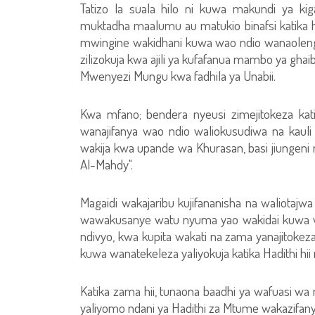
Tatizo la suala hilo ni kuwa makundi ya ki
muktadha maalumu au matukio binafsi katika h
mwingine wakidhani kuwa wao ndio wanaolengwa
zilizokuja kwa ajili ya kufafanua mambo ya gha
Mwenyezi Mungu kwa fadhila ya Unabii.
Kwa mfano; bendera nyeusi zimejitokeza ka
wanajifanya wao ndio waliokusudiwa na kaul
wakija kwa upande wa Khurasan, basi jiunge
Al-Mahdy".
Magaidi wakajaribu kujifananisha na waliotajwa
wawakusanye watu nyuma yao wakidai kuwa wa
ndivyo, kwa kupita wakati na zama yanajitok
kuwa wanatekeleza yaliyokuja katika Hadithi hii n
Katika zama hii, tunaona baadhi ya wafuasi w
yaliyomo ndani ya Hadithi za Mtume wakazifan