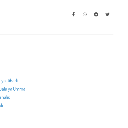
 ya Jihadi
suala ya Umma
 halisi
li