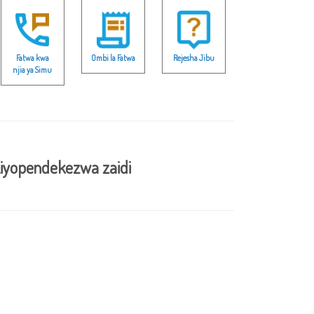
Fatwa kwa
Ombi la Fatwa
Rejesha Jibu
njia ya Simu
iyopendekezwa zaidi