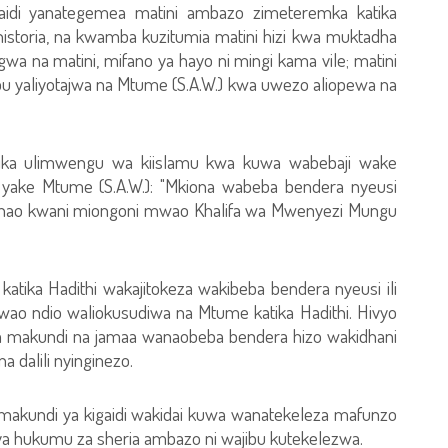
gaidi yanategemea matini ambazo zimeteremka katika
istoria, na kwamba kuzitumia matini hizi kwa muktadha
 na matini, mifano ya hayo ni mingi kama vile; matini
ibu yaliyotajwa na Mtume (S.A.W.) kwa uwezo aliopewa na
tika ulimwengu wa kiislamu kwa kuwa wabebaji wake
i yake Mtume (S.A.W.): "Mkiona wabeba bendera nyeusi
ni nao kwani miongoni mwao Khalifa wa Mwenyezi Mungu
 katika Hadithi wakajitokeza wakibeba bendera nyeusi ili
o ndio waliokusudiwa na Mtume katika Hadithi. Hivyo
eza makundi na jamaa wanaobeba bendera hizo wakidhani
a dalili nyinginezo.
a makundi ya kigaidi wakidai kuwa wanatekeleza mafunzo
ya hukumu za sheria ambazo ni wajibu kutekelezwa.