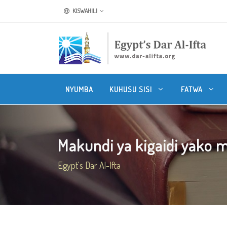
KISWAHILI
NYUMBA
KUHUSU SISI
FATWA
Makundi ya kigaidi yako mb
Egypt's Dar Al-Ifta