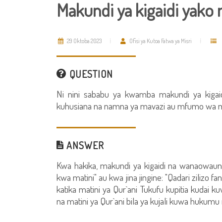
Makundi ya kigaidi yako m
29 Oktoba 2023
Ofisi ya Kutoa Fatwa ya Misri
QUESTION
Ni nini sababu ya kwamba makundi ya kigaid
kuhusiana na namna ya mavazi au mfumo wa mai
ANSWER
Kwa hakika, makundi ya kigaidi na wanaowaung
kwa matini" au kwa jina jingine: "Qadari zilizo 
katika matini ya Qur`ani Tukufu kupitia kudai kuwa
na matini ya Qur`ani bila ya kujali kuwa hukumu