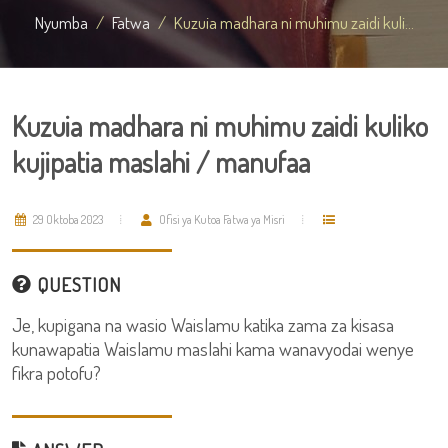
Nyumba
Fatwa
Kuzuia madhara ni muhimu zaidi kuli...
Kuzuia madhara ni muhimu zaidi kuliko
kujipatia maslahi / manufaa
29 Oktoba 2023
Ofisi ya Kutoa Fatwa ya Misri
QUESTION
Je, kupigana na wasio Waislamu katika zama za kisasa
kunawapatia Waislamu maslahi kama wanavyodai wenye
fikra potofu?