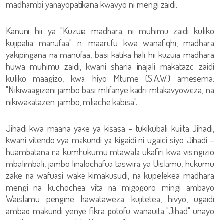
madhambi yanayopatikana kwavyo ni mengi zaidi.
Kanuni hii ya "Kuzuia madhara ni muhimu zaidi kuliko
kujipatia manufaa" ni maarufu kwa wanafiqhi, madhara
yakipingana na manufaa, basi katika hali hii kuzuia madhara
huwa muhimu zaidi, kwani sharia inajali makatazo zaidi
kuliko maagizo, kwa hiyo Mtume (S.A.W.) amesema:
"Nikiwaagizeni jambo basi mlifanye kadri mtakavyoweza, na
nikiwakatazeni jambo, mliache kabisa".
Jihadi kwa maana yake ya kisasa – tukikubali kuiita Jihadi,
kwani vitendo vya makundi ya kigaidi ni ugaidi siyo Jihadi –
huambatana na kumhukumu mtawala ukafiri kwa visingizio
mbalimbali, jambo linalochafua taswira ya Uislamu, hukumu
zake na wafuasi wake kimakusudi, na kupelekea madhara
mengi na kuchochea vita na migogoro mingi ambayo
Waislamu pengine hawataweza kujitetea, hivyo, ugaidi
ambao makundi yenye fikra potofu wanauita "Jihad" unayo