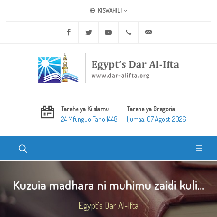
KISWAHILI
Facebook
Twitter
Youtube
+20 2 25970400
ask@dar-alifta.org
Tarehe ya Kiislamu
Tarehe ya Gregoria
24 Mfunguo Tano 1448
Ijumaa, 07 Agosti 2026
Kuzuia madhara ni muhimu zaidi kuli...
Egypt's Dar Al-Ifta