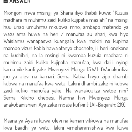
ANSWER
Miongoni mwa misingi ya Sharia iliyo thabiti kuwa: "Kuzuia
madhara ni muhimu zaidi kuliko kujipatia maslahi" na msingi
huu unao umuhimu mkubwa mno, ambapo matendo ya
watu ama huwa na heri / manufaa au shari, kwa hiyo
Waislamu wanapaswa kuangalia kwa makini na kupima
mambo vizuri kabla hawajafanya chochote, ili heri ionekane
na kudhihiri, na la msingi ni kwamba kuzuia madhara ni
muhimu zaidi kuliko kujipatia manufaa, kwa dalili nyingi
kama vile kauli yake Mwenyezi Mungu (S.W.): {Wanakuuliza
juu ya ulevi na kamari. Sema: Katika hivyo zipo dhambi
kubwa na manufaa kwa watu. Lakini dhambi zake ni kubwa
zaidi kuliko manufaa yake. Na wanakuuliza watoe nini?
Sema: Kilicho chepesi. Namna hivi Mwenyezi Mungu
anakubainishieni Aya zake mpate kufikiri} [Al-Baqarah: 219].
Maana ya Aya ni kuwa ulevi na kamari vilikuwa na manufaa
kwa baadhi ya watu, lakini vimeharamishwa kwa kuwa