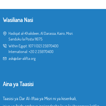
Wasiliana Nasi
Hadiqat al-Khalideen, Al Darassa, Kairo, Misri.
Sanduku la Posta 11675
Within Egypt:
107
|
(02) 25970400
International:
+20 2 25970400
ask@dar-alifta.org
Aina ya Taasisi
Taasisi ya Dar Al-Iftaa ya Misri ni ya kiserikali,
isiyo ya faida ambayo inajiendesha kwa kujitegemea katika