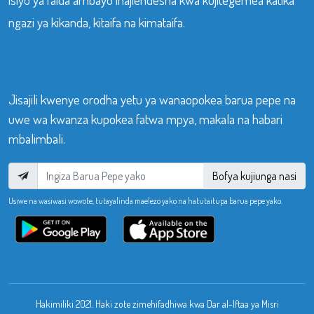
ngazi ya kikanda, kitaifa na kimataifa.
Jisajili kwenye orodha yetu ya wanaopokea barua pepe na
uwe wa kwanza kupokea fatwa mpya, makala na habari
mbalimbali.
Bofya kujiunga nasi
Usiwe na wasiwasi wowote, tutayalinda maelezo yako na hatutaitupa barua pepe yako.
Hakimiliki 2021. Haki zote zimehifadhiwa kwa Dar al-Iftaa ya Misri