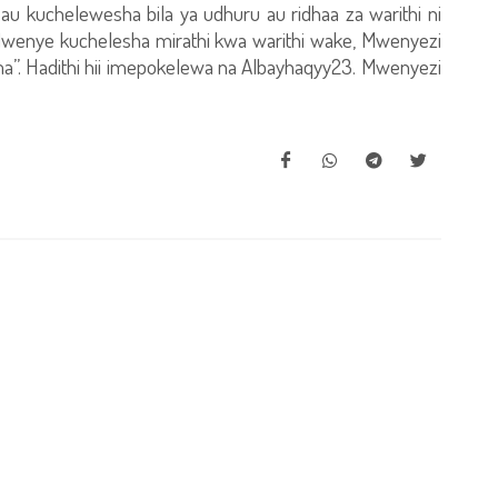
 au kuchelewesha bila ya udhuru au ridhaa za warithi ni
“Mwenye kuchelesha mirathi kwa warithi wake, Mwenyezi
ma”. Hadithi hii imepokelewa na Albayhaqyy23. Mwenyezi