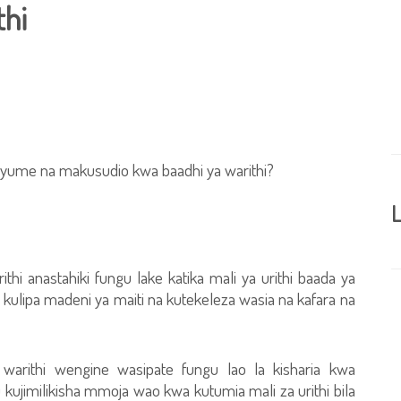
hi
nyume na makusudio kwa baadhi ya warithi?
L
thi anastahiki fungu lake katika mali ya urithi baada ya
kulipa madeni ya maiti na kutekeleza wasia na kafara na
i warithi wengine wasipate fungu lao la kisharia kwa
ujimilikisha mmoja wao kwa kutumia mali za urithi bila