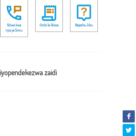
Fatwa kwa
Ombi la Fatwa
Rejesha Jibu
njia ya Simu
iyopendekezwa zaidi