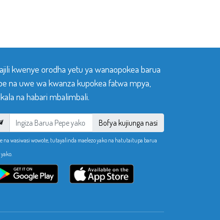
sajili kwenye orodha yetu ya wanaopokea barua
pe na uwe wa kwanza kupokea fatwa mpya,
ala na habari mbalimbali.
Bofya kujiunga nasi
e na wasiwasi wowote, tutayalinda maelezo yako na hatutaitupa barua
 yako.