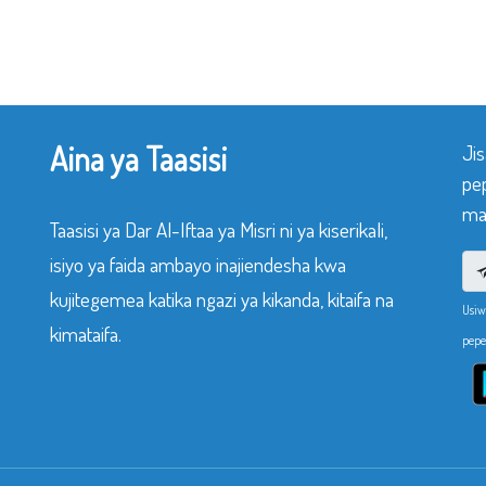
Aina ya Taasisi
Ji
pe
mak
Taasisi ya Dar Al-Iftaa ya Misri ni ya kiserikali,
isiyo ya faida ambayo inajiendesha kwa
kujitegemea katika ngazi ya kikanda, kitaifa na
Usiw
kimataifa.
pepe