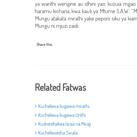
ya warithi wengine au idhini yao; kuzuia mgao
haramu kisharia, kwa kauli ya Mtume S.A.W.: 
Mungu atakata mirathi yake peponi siku ya kia
Mungu ni mjuzi zaidi.
Share this:
Related Fatwas
Kuchelewa kugawa mirathi
Kuchelewa kugawa Urithi
Kusherehekea Israa na Miraji
Kuchelewesha Swala.