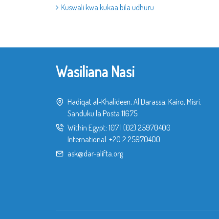
Kuswali kwa kukaa bila udhuru
Wasiliana Nasi
Hadiqat al-Khalideen, Al Darassa, Kairo, Misri.
Sanduku la Posta 11675
Within Egypt:
107
|
(02) 25970400
International:
+20 2 25970400
ask@dar-alifta.org