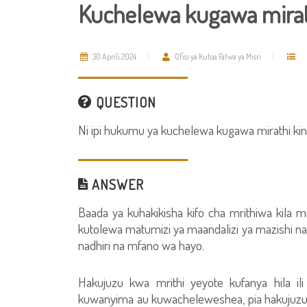
Kuchelewa kugawa mirat
30 Aprili 2024
Ofisi ya Kutoa Fatwa ya Misri
QUESTION
Ni ipi hukumu ya kuchelewa kugawa mirathi ki
ANSWER
Baada ya kuhakikisha kifo cha mrithiwa kila mri
kutolewa matumizi ya maandalizi ya mazishi na 
nadhiri na mfano wa hayo.
Hakujuzu kwa mrithi yeyote kufanya hila il
kuwanyima au kuwacheleweshea, pia hakujuzu k