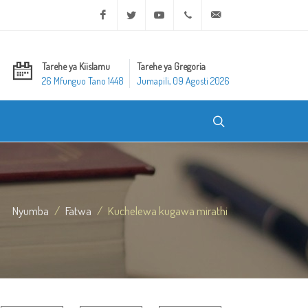
Facebook
Twitter
Youtube
+20 2 25970400
ask@dar-alifta.org
Tarehe ya Kiislamu
Tarehe ya Gregoria
26 Mfunguo Tano 1448
Jumapili, 09 Agosti 2026
Nyumba
Fatwa
Kuchelewa kugawa mirathi