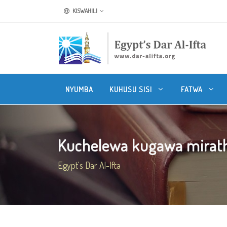
KISWAHILI
NYUMBA
KUHUSU SISI
FATWA
Kuchelewa kugawa mirat
Egypt's Dar Al-Ifta