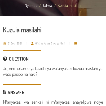
Nyumba
Fatwa
Kuzuia masilahi
Kuzuia masilahi
01 Julai 2024
Ofisi ya Kutoa Fatwa ya Misri
QUESTION
Je, nini hukumu ya baadhi ya wafanyakazi kuzuia maslahi ya
watu pasipo na haki?
ANSWER
Mfanyakazi wa serikali ni mfanyakazi anayelipwa ndiye