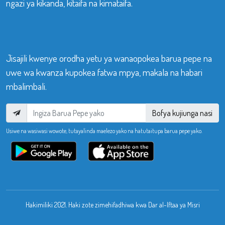
ngazi ya kikanda, kitaifa na kimataifa.
Jisajili kwenye orodha yetu ya wanaopokea barua pepe na
uwe wa kwanza kupokea fatwa mpya, makala na habari
mbalimbali.
Bofya kujiunga nasi
Usiwe na wasiwasi wowote, tutayalinda maelezo yako na hatutaitupa barua pepe yako.
Hakimiliki 2021. Haki zote zimehifadhiwa kwa Dar al-Iftaa ya Misri