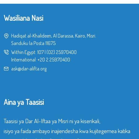
Wasiliana Nasi
Hadiqat al-Khalideen, Al Darassa, Kairo, Misri.
Sanduku la Posta 11675
Within Egypt:
107
|
(02) 25970400
International:
+20 2 25970400
ask@dar-alifta.org
Aina ya Taasisi
Taasisi ya Dar Al-Iftaa ya Misri ni ya kiserikali,
isiyo ya faida ambayo inajiendesha kwa kujitegemea katika