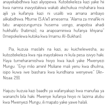
anayekabidhiwa kazi aliyopewa. Kutoitekeleza kazi yake hii
kwa namna inavyotakiwa wakati akichukua mshahara kwa
ajili ya kuifanyia kazi ni usaliti wa amana ambayo
alikabidhiwa. Mtume (S.A.W) amesema: “Alama za mnafiki ni
tatu: anapozungumza husema uongo, anapotoa ahadi
hukhalifu (hatimizi), na anapoaminiwa hufanya khiyana”
(Imepokelewa kutoka kwa Imamu Al-Bukhari).
Pia, kuzuia maslahi na kazi, au kuichelewesha, au
kutozitekeleza kwa njia inayotakiwa ni kula pesa isivyo haki.
Haya tumeharamishwa hivyo kwa kauli yake Mwenyezi
Mungu: “Enyi mlio amini! Msiliane mali yenu kwa dhulma,
isipo kuwa iwe biashara kwa kuridhiana wenyewe.” [An-
Nisaa: 29].
Haijuzu kuzuia kazi baadhi ya wafanyakazi kwa manufaa ya
wananchi bila haki. Mwenye kufanya hivyo ni lazima atubu
kwa Mwenyezi Mungu, ili mapato yake yawe halali.