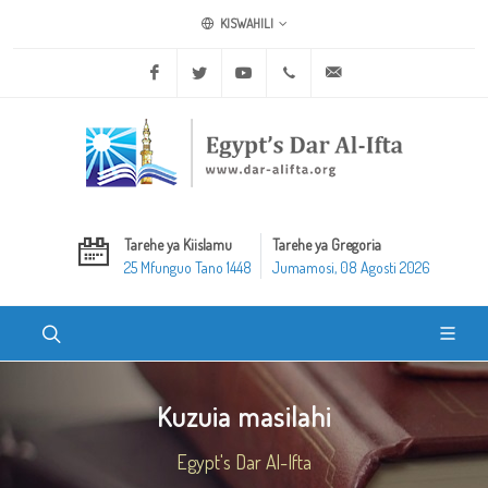
KISWAHILI
Facebook
Twitter
Youtube
+20 2 25970400
ask@dar-alifta.org
Tarehe ya Kiislamu
Tarehe ya Gregoria
25 Mfunguo Tano 1448
Jumamosi, 08 Agosti 2026
Kuzuia masilahi
Egypt's Dar Al-Ifta