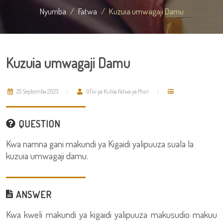
Nyumba
Fatwa
Kuzuia umwagaji Damu
Kuzuia umwagaji Damu
25 Septemba 2023
Ofisi ya Kutoa Fatwa ya Misri
QUESTION
Kwa namna gani makundi ya Kigaidi yalipuuza suala la
kuzuia umwagaji damu.
ANSWER
Kwa kweli makundi ya kigaidi yalipuuza makusudio makuu