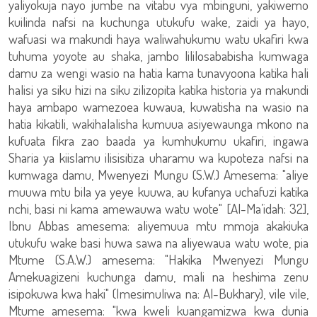
yaliyokuja nayo jumbe na vitabu vya mbinguni, yakiwemo
kuilinda nafsi na kuchunga utukufu wake, zaidi ya hayo,
wafuasi wa makundi haya waliwahukumu watu ukafiri kwa
tuhuma yoyote au shaka, jambo lililosababisha kumwaga
damu za wengi wasio na hatia kama tunavyoona katika hali
halisi ya siku hizi na siku zilizopita katika historia ya makundi
haya ambapo wamezoea kuwaua, kuwatisha na wasio na
hatia kikatili, wakihalalisha kumuua asiyewaunga mkono na
kufuata fikra zao baada ya kumhukumu ukafiri, ingawa
Sharia ya kiislamu ilisisitiza uharamu wa kupoteza nafsi na
kumwaga damu, Mwenyezi Mungu (S.W.) Amesema: "aliye
muuwa mtu bila ya yeye kuuwa, au kufanya uchafuzi katika
nchi, basi ni kama amewauwa watu wote" [Al-Ma’idah: 32],
Ibnu Abbas amesema: aliyemuua mtu mmoja akakiuka
utukufu wake basi huwa sawa na aliyewaua watu wote, pia
Mtume (S.A.W.) amesema: "Hakika Mwenyezi Mungu
Amekuagizeni kuchunga damu, mali na heshima zenu
isipokuwa kwa haki" (Imesimuliwa na: Al-Bukhary), vile vile,
Mtume amesema: "kwa kweli kuangamizwa kwa dunia