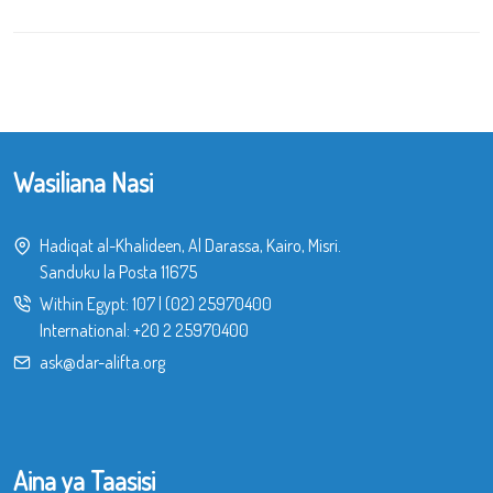
Wasiliana Nasi
Hadiqat al-Khalideen, Al Darassa, Kairo, Misri.
Sanduku la Posta 11675
Within Egypt:
107
|
(02) 25970400
International:
+20 2 25970400
ask@dar-alifta.org
Aina ya Taasisi