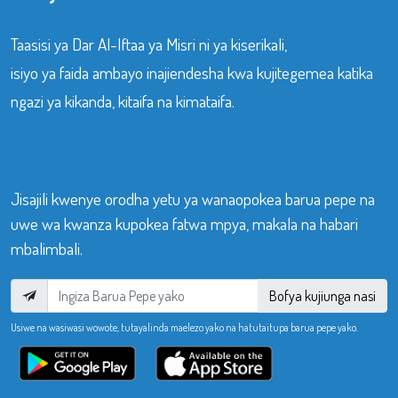
Taasisi ya Dar Al-Iftaa ya Misri ni ya kiserikali,
isiyo ya faida ambayo inajiendesha kwa kujitegemea katika
ngazi ya kikanda, kitaifa na kimataifa.
Jisajili kwenye orodha yetu ya wanaopokea barua pepe na
uwe wa kwanza kupokea fatwa mpya, makala na habari
mbalimbali.
Bofya kujiunga nasi
Usiwe na wasiwasi wowote, tutayalinda maelezo yako na hatutaitupa barua pepe yako.