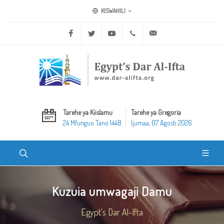
KISWAHILI
Facebook
Twitter
Youtube
+20 2 25970400
ask@dar-alifta.org
Tarehe ya Kiislamu
Tarehe ya Gregoria
24 Mfunguo Tano 1448
Ijumaa, 07 Agosti 2026
Kuzuia umwagaji Damu
Egypt's Dar Al-Ifta