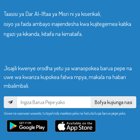
Taasisi ya Dar Al-Iftaa ya Misri ni ya kiserikali,
isiyo ya faida ambayo inajiendesha kwa kujitegemea katika
ngazi ya kikanda, kitaifa na kimataifa.
Jisajili kwenye orodha yetu ya wanaopokea barua pepe na
uwe wa kwanza kupokea fatwa mpya, makala na habari
mbalimbali.
Bofya kujiunga nasi
Usiwe na wasiwasi wowote, tutayalinda maelezo yako na hatutaitupa barua pepe yako.