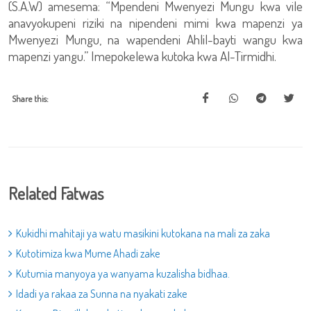
(S.A.W) amesema: “Mpendeni Mwenyezi Mungu kwa vile
anavyokupeni riziki na nipendeni mimi kwa mapenzi ya
Mwenyezi Mungu, na wapendeni Ahlil-bayti wangu kwa
mapenzi yangu.” Imepokelewa kutoka kwa Al-Tirmidhi.
Share this:
Related Fatwas
Kukidhi mahitaji ya watu masikini kutokana na mali za zaka
Kutotimiza kwa Mume Ahadi zake
Kutumia manyoya ya wanyama kuzalisha bidhaa.
Idadi ya rakaa za Sunna na nyakati zake