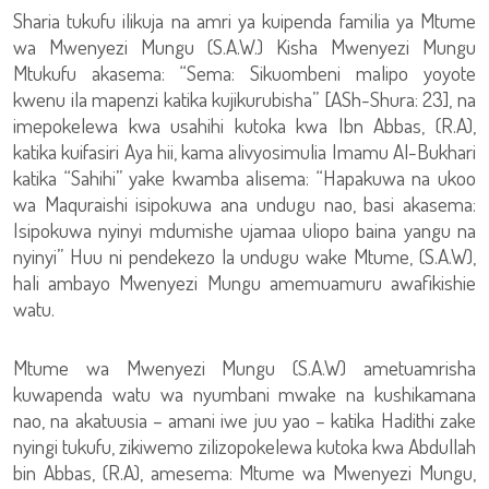
Sharia tukufu ilikuja na amri ya kuipenda familia ya Mtume
wa Mwenyezi Mungu (S.A.W.) Kisha Mwenyezi Mungu
Mtukufu akasema: “Sema: Sikuombeni malipo yoyote
kwenu ila mapenzi katika kujikurubisha” [ASh-Shura: 23], na
imepokelewa kwa usahihi kutoka kwa Ibn Abbas, (R.A),
katika kuifasiri Aya hii, kama alivyosimulia Imamu Al-Bukhari
katika “Sahihi” yake kwamba alisema: “Hapakuwa na ukoo
wa Maquraishi isipokuwa ana undugu nao, basi akasema:
Isipokuwa nyinyi mdumishe ujamaa uliopo baina yangu na
nyinyi” Huu ni pendekezo la undugu wake Mtume, (S.A.W),
hali ambayo Mwenyezi Mungu amemuamuru awafikishie
watu.
Mtume wa Mwenyezi Mungu (S.A.W) ametuamrisha
kuwapenda watu wa nyumbani mwake na kushikamana
nao, na akatuusia – amani iwe juu yao – katika Hadithi zake
nyingi tukufu, zikiwemo zilizopokelewa kutoka kwa Abdullah
bin Abbas, (R.A), amesema: Mtume wa Mwenyezi Mungu,