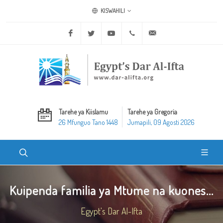
KISWAHILI
Facebook
Twitter
Youtube
+20 2 25970400
ask@dar-alifta.org
Tarehe ya Kiislamu
Tarehe ya Gregoria
26 Mfunguo Tano 1448
Jumapili, 09 Agosti 2026
Kuipenda familia ya Mtume na kuones...
Egypt's Dar Al-Ifta