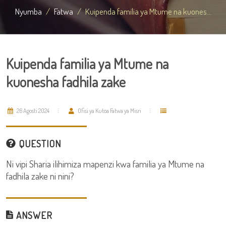
Nyumba
Fatwa
Kuipenda familia ya Mtume na kuones...
Kuipenda familia ya Mtume na
kuonesha fadhila zake
26 Agosti 2024
Ofisi ya Kutoa Fatwa ya Misri
QUESTION
Ni vipi Sharia ilihimiza mapenzi kwa familia ya Mtume na
fadhila zake ni nini?
ANSWER