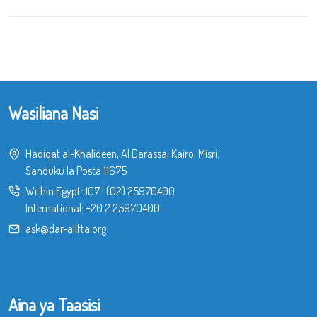
Wasiliana Nasi
Hadiqat al-Khalideen, Al Darassa, Kairo, Misri.
Sanduku la Posta 11675
Within Egypt:
107
|
(02) 25970400
International:
+20 2 25970400
ask@dar-alifta.org
Aina ya Taasisi