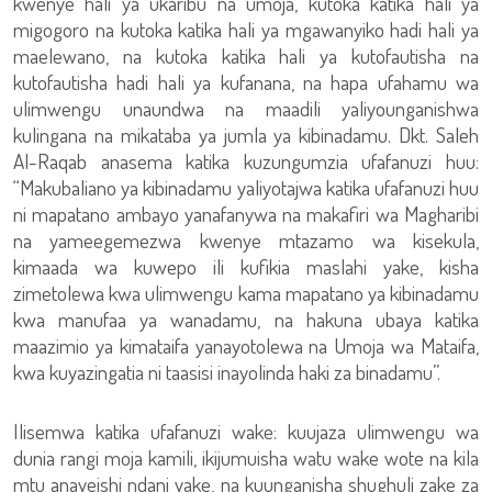
kwenye hali ya ukaribu na umoja, kutoka katika hali ya
migogoro na kutoka katika hali ya mgawanyiko hadi hali ya
maelewano, na kutoka katika hali ya kutofautisha na
kutofautisha hadi hali ya kufanana, na hapa ufahamu wa
ulimwengu unaundwa na maadili yaliyounganishwa
kulingana na mikataba ya jumla ya kibinadamu. Dkt. Saleh
Al-Raqab anasema katika kuzungumzia ufafanuzi huu:
“Makubaliano ya kibinadamu yaliyotajwa katika ufafanuzi huu
ni mapatano ambayo yanafanywa na makafiri wa Magharibi
na yameegemezwa kwenye mtazamo wa kisekula,
kimaada wa kuwepo ili kufikia maslahi yake, kisha
zimetolewa kwa ulimwengu kama mapatano ya kibinadamu
kwa manufaa ya wanadamu, na hakuna ubaya katika
maazimio ya kimataifa yanayotolewa na Umoja wa Mataifa,
kwa kuyazingatia ni taasisi inayolinda haki za binadamu”.
Ilisemwa katika ufafanuzi wake: kuujaza ulimwengu wa
dunia rangi moja kamili, ikijumuisha watu wake wote na kila
mtu anayeishi ndani yake, na kuunganisha shughuli zake za