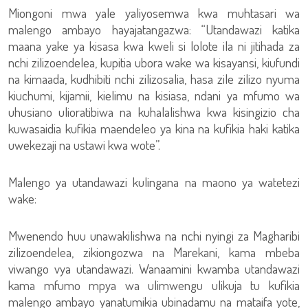
Miongoni mwa yale yaliyosemwa kwa muhtasari wa
malengo ambayo hayajatangazwa: “Utandawazi katika
maana yake ya kisasa kwa kweli si lolote ila ni jitihada za
nchi zilizoendelea, kupitia ubora wake wa kisayansi, kiufundi
na kimaada, kudhibiti nchi zilizosalia, hasa zile zilizo nyuma
kiuchumi, kijamii, kielimu na kisiasa, ndani ya mfumo wa
uhusiano ulioratibiwa na kuhalalishwa kwa kisingizio cha
kuwasaidia kufikia maendeleo ya kina na kufikia haki katika
uwekezaji na ustawi kwa wote”.
Malengo ya utandawazi kulingana na maono ya watetezi
wake:
Mwenendo huu unawakilishwa na nchi nyingi za Magharibi
zilizoendelea, zikiongozwa na Marekani, kama mbeba
viwango vya utandawazi. Wanaamini kwamba utandawazi
kama mfumo mpya wa ulimwengu ulikuja tu kufikia
malengo ambayo yanatumikia ubinadamu na mataifa yote,