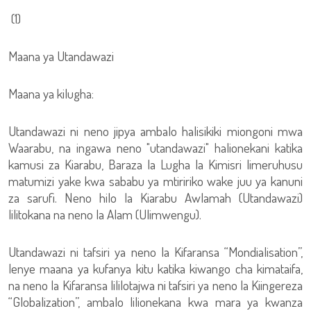
(1)
Maana ya Utandawazi
Maana ya kilugha:
Utandawazi ni neno jipya ambalo halisikiki miongoni mwa
Waarabu, na ingawa neno "utandawazi" halionekani katika
kamusi za Kiarabu, Baraza la Lugha la Kimisri limeruhusu
matumizi yake kwa sababu ya mtiririko wake juu ya kanuni
za sarufi. Neno hilo la Kiarabu Awlamah (Utandawazi)
lilitokana na neno la Alam (Ulimwengu).
Utandawazi ni tafsiri ya neno la Kifaransa “Mondialisation”,
lenye maana ya kufanya kitu katika kiwango cha kimataifa,
na neno la Kifaransa lililotajwa ni tafsiri ya neno la Kiingereza
“Globalization”, ambalo lilionekana kwa mara ya kwanza