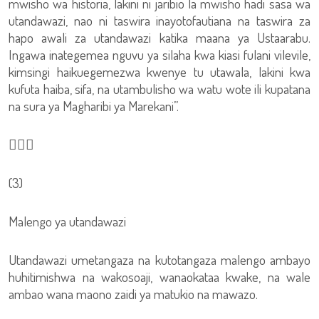
mwisho wa historia, lakini ni jaribio la mwisho hadi sasa wa
utandawazi, nao ni taswira inayotofautiana na taswira za
hapo awali za utandawazi katika maana ya Ustaarabu.
Ingawa inategemea nguvu ya silaha kwa kiasi fulani vilevile,
kimsingi haikuegemezwa kwenye tu utawala, lakini kwa
kufuta haiba, sifa, na utambulisho wa watu wote ili kupatana
na sura ya Magharibi ya Marekani”.

(3)
Malengo ya utandawazi
Utandawazi umetangaza na kutotangaza malengo ambayo
huhitimishwa na wakosoaji, wanaokataa kwake, na wale
ambao wana maono zaidi ya matukio na mawazo.