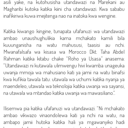
asili yake, na kutohusisha utandawazi na Marekani au
Magharibi kutoka katika kiini cha utandawazi. Kwa sababu
inafikiriwa kuwa imejitenga nao na inatoka kwa wengine.
Katika kiwango kingine, tunapata ufafanuzi wa utandawazi
ambao unaushughulikia kama mchakato kamili bila
kuuunganisha na watu mahususi, taasisi au nchi.
Mwanafalsafa wa kisasa wa Morocco Dkt. Taha Abdel
Rahman katika kitabu chake “Roho ya Usasa” anasema:
“Utandawazi ni kutawala ulimwengu hivi kwamba unageuka
uwanja mmoja wa mahusiano kati ya jamii na watu binafsi
kwa kufikia tawala tatu: utawala wa uchumi katika nyanja ya
maendeleo, utawala wa teknolojia katika uwanja wa sayansi,
na utawala wa mtandao katika uwanja wa mawasiliano.”.
Ilisemwa pia katika ufafanuzi wa utandawazi: “Ni mchakato
ambao vikwazo vinaondolewa kati ya nchi na watu, na
ambapo jamii hutoka katika hali ya mgawanyiko hadi