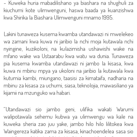
- Kuweka huria mabadilishano ya biashara na shughuli za
kiuchumi kote ulimwenguni, haswa baada ya kuanzishwa
kwa Shirika la Biashara Ulimwenguni mnamo 1995.
Lakini tunaweza kusema kwamba utandawazi ni mwelekeo
wa zamani kwa kuwa ni jaribio la nchi moja kutawala nchi
nyingine, kuzikoloni, na kulazimisha ushawishi wake na
mfano wake wa Ustaarabu kwa watu wa dunia. Tunaweza
pia kusema kwamba utandawazi ni jambo la kisasa, kwa
kuwa ni mbinu mpya ya ukoloni na jaribio la kutawala kwa
kutumia kambi, miungano, taasisi za kimataifa, nadharia na
mbinu za kisasa za uchumi, siasa, teknolojia, mawasiliano ya
kijamii na mzunguko wa habari.
“Utandawazi sio jambo geni, ulifika wakati Warumi
walipotawala sehemu kubwa ya ulimwengu wa kale na
kuweka sheria zao juu yake, jambo hilo hilo lilitokea kwa
Waingereza katika zama za kisasa, kinachoendelea sasa sio