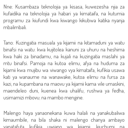
Nne: Kusambaza teknolojia ya kisasa, kuwezesha njia za
kufaidika na teknolojia ya habari ya kimataifa, na kutumia
programu za kiufundi kwa kiwango kikubwa katika nyanja
mbalimbali.
Tano: Kuzingatia masuala ya kijamii na kitamaduni ya watu
binafsi na watu: kwa kujitolea kanuni za uhuru na heshima
kwa haki za binadamu, na kujali na kuzingatia maslahi ya
mtu binafsi. Pamoja na kutoa elimu, afya na huduma za
kijamii kwa mujibu wa viwango vya kimataifa, kufikia usawa
kati ya wanaume na wanawake, kutoa elimu na fursa za
kazi, na kupambana na maovu ya kijamii kama vile umaskini,
maendeleo duni, kuenea kwa uhalifu, rushwa ya fedha,
usimamizi mbovu; na mambo mengine.
Malengo haya yanaonekana kuwa halali na yanakubaliwa
kimaumbile, na bila shaka ni malengo chanya ambayo
yanatafuta kufikia uwiano wa kijamii, kiuchumi na