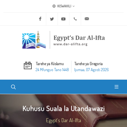
KISWAHILI
Facebook
Twitter
Youtube
+20 2 25970400
ask@dar-alifta.org
Tarehe ya Kiislamu
Tarehe ya Gregoria
24 Mfunguo Tano 1448
Ijumaa, 07 Agosti 2026
Kuhusu Suala la Utandawazi
Egypt's Dar Al-Ifta