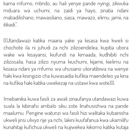
kama mfumo, mtindo, au hali yenye pande nyingi, zikivuka
mduara wa uchumi, na zaidi ya hayo, zinatia ndani
mabadilishano, mawasiliano, siasa, mawazo, elimu, jamii, na
itikadi.”.
((Utandawazi katika maana yake ya kisasa kwa kweli si
chochote ila ni juhudi za nchi zilizoendelea, kupitia ubora
wake wa kisayansi, kiufundi na kimaada, kudhibiti nchi
zilizosalia, hasa zilizo nyuma kiuchumi, kijamii, kielimu na
kisiasa ndani ya mfumo wa uhusiano ulioratibiwa na wenye
haki kwa kisingizio cha kuwasaidia kufikia maendeleo ya kina
na kufikia haki katika uwekezaji na ustawi kwa wote))).
Imebainika kuwa fasili za awali zinaufanya utandawazi kuwa
suala la kibinafsi ambalo siku zote linahusishwa na pande
maalumu. Pengine watunzi wa fasili hizi walitaka kubainisha
ukweli jinsi ulivyo nje ya nchi, lakini kuufafanua kwa ukamilifu
kunahitaji kufichua ukweli na kujiwekea kikomo katika kutaja