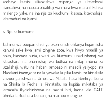
ambayo taasisi zilianzishwa, mipango ya utekelezaji
iliandaliwa, na inapata ufuatiliaji wa mara kwa mara ili kufikia
malengo yake, na ina njia za kiuchumi, kisiasa, kiteknolojia,
kitamaduni na kijamii.
○ Njia za kiuchumi:
Ushindi wa ubepari dhidi ya ukomunisti uliifanya kujumlisha
kanuni zake kwa jamii zingine zote, kwa hivyo maadili ya
soko, biashara huria, uwazi wa kiuchumi, ubadilishanaji wa
kibiashara, na uhamishaji wa bidhaa na mtaji, mbinu za
uzalishaji, watu na habari, ambazo ni maadili yaliyopo, na
Marekani inaongoza na kuyaweka kupitia taasisi za kimataifa
zilizounganishwa na Umoja wa Mataifa, hasa Benki ya Dunia
na Shirika la Fedha la Kimataifa, na kupitia mikataba ya
kimataifa iliyoidhinishwa na taasisi hizi, kama vile GATT,
Shirika la Biashara Duniani, na mambo mengine.