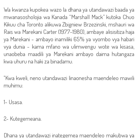
Wa kwanza kupokea wazo la dhana ya utandawazi baada ya
mwanasosholojia wa Kanada “Marshall Mack” kutoka Chuo
Kikuu cha Toronto alikuwa Zbigniew Brzezinski, mshauri wa
Rais wa Marekani Carter (1977-1980), ambaye alisisitiza haja
ya Marekani - ambayo inamiliki 65% ya vyombo vya habari
vya dunia - kama mfano wa ulimwengu wote wa kisasa,
unaobeba maadili ya Marekani ambayo daima hutangaza
kwa uhuru na haki za binadamu.
"Kwa kweli, neno utandawazi linaonesha maendeleo mawili
muhimu:
1- Usasa.
2- Kutegemeana.
Dhana ya utandawazi inategemea maendeleo makubwa ya