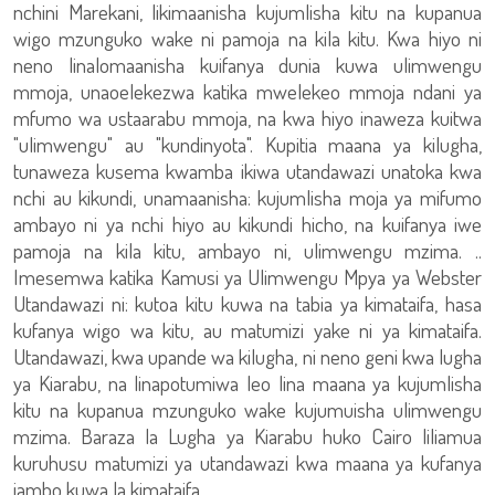
nchini Marekani, likimaanisha kujumlisha kitu na kupanua
wigo mzunguko wake ni pamoja na kila kitu. Kwa hiyo ni
neno linalomaanisha kuifanya dunia kuwa ulimwengu
mmoja, unaoelekezwa katika mwelekeo mmoja ndani ya
mfumo wa ustaarabu mmoja, na kwa hiyo inaweza kuitwa
"ulimwengu" au "kundinyota". Kupitia maana ya kilugha,
tunaweza kusema kwamba ikiwa utandawazi unatoka kwa
nchi au kikundi, unamaanisha: kujumlisha moja ya mifumo
ambayo ni ya nchi hiyo au kikundi hicho, na kuifanya iwe
pamoja na kila kitu, ambayo ni, ulimwengu mzima. ..
Imesemwa katika Kamusi ya Ulimwengu Mpya ya Webster
Utandawazi ni: kutoa kitu kuwa na tabia ya kimataifa, hasa
kufanya wigo wa kitu, au matumizi yake ni ya kimataifa.
Utandawazi, kwa upande wa kilugha, ni neno geni kwa lugha
ya Kiarabu, na linapotumiwa leo lina maana ya kujumlisha
kitu na kupanua mzunguko wake kujumuisha ulimwengu
mzima. Baraza la Lugha ya Kiarabu huko Cairo liliamua
kuruhusu matumizi ya utandawazi kwa maana ya kufanya
jambo kuwa la kimataifa.