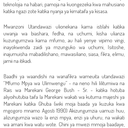
teknolojia na habari, pamoja na kuongezeka kwa mahusiano
katika ngazi zote katika nyanja ya kimataifa ya kisasa.
Mwanzoni Utandawazi ulionekana kama istilahi katika
uwanja wa biashara, fedha, na uchumi, kisha ulianza
kuzungumzwa kama mfumo, au hali yenye vipimo vingi,
inayokwenda zaidi ya mzunguko wa uchumi, Isitoshe,
inajumuisha mabadilishano, mawasiliano, siasa, fikra, elimu,
jamii na itikadi.
Baadhi ya waandishi na wanafikra wameuita utandawazi
“Mfumo Mpya wa Ulimwengu” - na neno hili lilitumiwa na
Rais wa Marekani George Bush - Sr. - katika hotuba
aliyoihutubia taifa la Marekani wakati wa kutuma majeshi ya
Marekani katika Ghuba (wiki moja baada ya kuzuka kwa
mgogoro mnamo Agosti 1990) Akizungumzia uamuzi huu,
alizungumzia wazo la enzi mpya, enzi ya uhuru, na wakati
wa amani kwa watu wote. Chini ya mwezi mmoja baadaye,