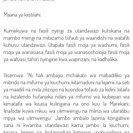
Maana ya kiistilahi:
Kumekuwa na fasili nyingi za utandawazi kutokana na
mambo mengi na mitazamo tofauti ya waandishi na watafiti
kuhusu utandawazi. Utapata fasili moja ya wachumi, fasili
moja ya wanasiasa, fasili moja ya wanasosholojia, fasili moja
ya wafuasi, tafsiri nyingine kwa wapinzani, na kadhalika.
Ilisemwa: "Ni hali ambayo mchakato wa mabadiliko ya
mitindo na mifumo ya kiuchumi, kitamaduni na kijamii na seti
ya maadili na mila zilizopo na kuondoa tofauti za kidini, kitaifa
na kizalendo hufanyika ndani ya mfumo wa kiubepari wa
kimataifa wa kisasa kulingana na ono kuu la Marekani,
linalodai kuwa mkuu wa ulimwengu na mlinzi wa utaratibu
mpya wa ulimwengu.” Jambo ambalo lazima lizingatiwe
sana ni kwamba utandawazi kama jambo la kiuchumi,
kisiasa, kijamii na kiutamaduni kimsingi unahusishwa na