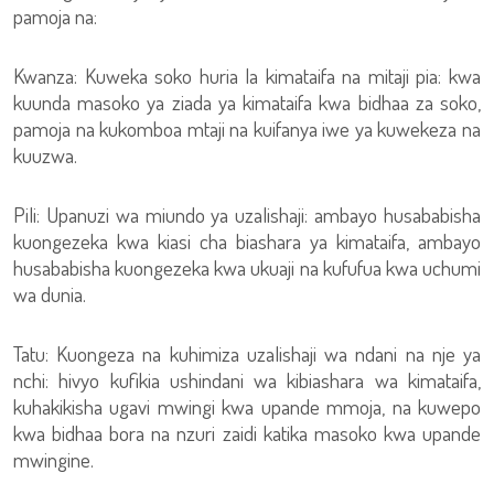
pamoja na:
Kwanza: Kuweka soko huria la kimataifa na mitaji pia: kwa
kuunda masoko ya ziada ya kimataifa kwa bidhaa za soko,
pamoja na kukomboa mtaji na kuifanya iwe ya kuwekeza na
kuuzwa.
Pili: Upanuzi wa miundo ya uzalishaji: ambayo husababisha
kuongezeka kwa kiasi cha biashara ya kimataifa, ambayo
husababisha kuongezeka kwa ukuaji na kufufua kwa uchumi
wa dunia.
Tatu: Kuongeza na kuhimiza uzalishaji wa ndani na nje ya
nchi: hivyo kufikia ushindani wa kibiashara wa kimataifa,
kuhakikisha ugavi mwingi kwa upande mmoja, na kuwepo
kwa bidhaa bora na nzuri zaidi katika masoko kwa upande
mwingine.