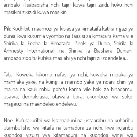
ambalo lilisababisha nchi tajiri kuwa tajiri zaidi, huku nchi
masikini zikizidi kuwa masikini.
Pili: Kudhibiti maamuzi ya kisiasa ya kimataifa katika ngazi ya
dunia, kwa kutumia vyombo na taasisi za kimataifa kama vile
Shirika la Fedha la Kimataifa, Benki ya Dunia, Shirila la
Amnesty International, na Shirika la Biashara Duniani,
ambazo zipo tu kufikia maslahi ya nchi tajiri zilizoendelea. .
Tatu: Kuweka kikomo nafasi ya nchi, kuweka mipaka ya
mamlaka yake, na kuingilia mambo yake ya ndani chini ya
majina na kauli mbiu potofu kama vile haki za binadamu,
usawa, demokrasia, utawala bora, ukombozi wa soko,
mageuzi na maendeleo endelevu.
Nne: Kufuta urithi wa kitamaduni na ustaarabu na kuharibu
utambulisho wa kitaifa na tamaduni za nchi, kwa kujaribu
kuondoa vizuizi vya kitamaduni na kuondoa wingi wa