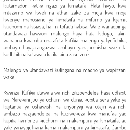
kiutamaduni katika ngazi ya kimataifa. Hata hivyo, kwa
mtazamo wa kweli na athari zake za moja kwa moja
kwenye mahusiano ya kimataifa na mifumo ya kijamii,
kiuchumi na kisiasa, hali ni tofauti kabisa. Wale wanaopinga
utandawazi hawaoni malengo haya hata kidogo, lakini
wanaona kwamba unatafuta kufikia malengo yaliyofichika,
ambayo hayajatangazwa ambayo yanajumuisha wazo la
kudhibiti na kutawala katika aina zake zote.
Malengo ya utandawazi kulingana na maono ya wapinzani
wake:
Kwanza: Kufikia utawala wa nchi zilizoendelea: hasa udhibiti
wa Marekani juu ya uchumi wa dunia, kupitia sera yake ya
kujitanua ya ushawishi na unyonyaji wa utajiri wa nchi
ambazo hazijaendelea, na kuziwekeza kwa manufaa yao
kupitia kambi za kiuchumi na makampuni ya kimataifa, au
yale yanayojulikana kama makampuni ya kimataifa. Jambo