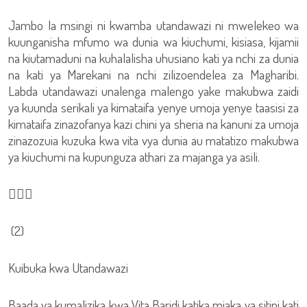
Jambo la msingi ni kwamba utandawazi ni mwelekeo wa
kuunganisha mfumo wa dunia wa kiuchumi, kisiasa, kijamii
na kiutamaduni na kuhalalisha uhusiano kati ya nchi za dunia
na kati ya Marekani na nchi zilizoendelea za Magharibi.
Labda utandawazi unalenga malengo yake makubwa zaidi
ya kuunda serikali ya kimataifa yenye umoja yenye taasisi za
kimataifa zinazofanya kazi chini ya sheria na kanuni za umoja
zinazozuia kuzuka kwa vita vya dunia au matatizo makubwa
ya kiuchumi na kupunguza athari za majanga ya asili.

(2)
Kuibuka kwa Utandawazi
Baada ya kumalizika kwa Vita Baridi katika miaka ya sitini kati