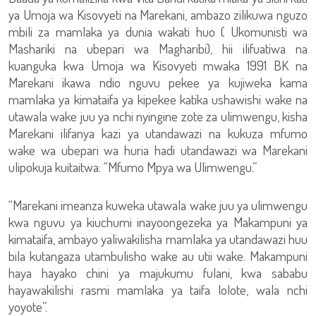
ya Umoja wa Kisovyeti na Marekani, ambazo zilikuwa nguzo
mbili za mamlaka ya dunia wakati huo ( Ukomunisti wa
Mashariki na ubepari wa Magharibi), hii ilifuatiwa na
kuanguka kwa Umoja wa Kisovyeti mwaka 1991 BK na
Marekani ikawa ndio nguvu pekee ya kujiweka kama
mamlaka ya kimataifa ya kipekee katika ushawishi wake na
utawala wake juu ya nchi nyingine zote za ulimwengu, kisha
Marekani ilifanya kazi ya utandawazi na kukuza mfumo
wake wa ubepari wa huria hadi utandawazi wa Marekani
ulipokuja kuitaitwa: “Mfumo Mpya wa Ulimwengu.”
“Marekani imeanza kuweka utawala wake juu ya ulimwengu
kwa nguvu ya kiuchumi inayoongezeka ya Makampuni ya
kimataifa, ambayo yaliwakilisha mamlaka ya utandawazi huu
bila kutangaza utambulisho wake au utii wake. Makampuni
haya hayako chini ya majukumu fulani, kwa sababu
hayawakilishi rasmi mamlaka ya taifa lolote, wala nchi
yoyote”.