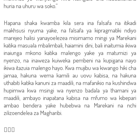
huria na uhuru wa soko.”
Hapana shaka kwamba kila sera ina falsafa na itikadi
makhsusi nyuma yake, na falsafa ya kipragmatiki ndiyo
marejeo halisi yanayoelezea misimamo mingi ya Marekani
katika masuala mbalimbali, haiamini dini, bali inaitumia ikiwa
inaiunga mkono katika malengo yake ya matumizi ya
nyenzo, na inaweza kuiweka pembeni na kupigana nayo
ikiwa itazuia malengo hayo. Kwa mujibu wa kiwango hiki cha
jamaa, hakuna wema kamili au uovu kabisa, na hakuna
uthabiti katika kanuni za maadili, na mafanikio na kushindwa
hupimwa kwa msingi wa nyenzo badala ya thamani ya
maadili, ambayo inapatana kabisa na mfumo wa kibepari
ambao bendera yake hubebwa na Marekani na nchi
zilizoendelea za Magharibi.
