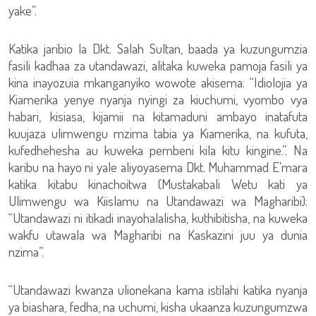
yake”.
Katika jaribio la Dkt. Salah Sultan, baada ya kuzungumzia
fasili kadhaa za utandawazi, alitaka kuweka pamoja fasili ya
kina inayozuia mkanganyiko wowote akisema: “Idiolojia ya
Kiamerika yenye nyanja nyingi za kiuchumi, vyombo vya
habari, kisiasa, kijamii na kitamaduni ambayo inatafuta
kuujaza ulimwengu mzima tabia ya Kiamerika, na kufuta,
kufedhehesha au kuweka pembeni kila kitu kingine.”. Na
karibu na hayo ni yale aliyoyasema Dkt. Muhammad E’mara
katika kitabu kinachoitwa (Mustakabali Wetu kati ya
Ulimwengu wa Kiislamu na Utandawazi wa Magharibi):
“Utandawazi ni itikadi inayohalalisha, kuthibitisha, na kuweka
wakfu utawala wa Magharibi na Kaskazini juu ya dunia
nzima”.
“Utandawazi kwanza ulionekana kama istilahi katika nyanja
ya biashara, fedha, na uchumi, kisha ukaanza kuzungumzwa