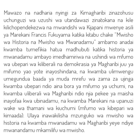
Mawazo na nadharia nyingi za Kimagharibi zinazohusu
uchunguzi wa uzushi wa utandawazi zinatokana na kile
kilichopendekezwa na mwandishi wa Kijapani mwenye asili
ya Marekani Francis Fukuyama katika kitabu chake “Mwisho
wa Historia na Mwisho wa Mwanadamu” ambamo anadai
kwamba tumefikia hatua madhubuti katika historia ya
mwanadamu ambayo imedhamiriwa na ushindi wa mfumo
wa ubepari wa kiliberali na demokrasia ya Magharibi juu ya
mifumo yao yote inayoshindana, na kwamba ulimwengu
umegundua baada ya muda mrefu wa zama za ujinga
kwamba ubepari ndio aina bora ya mifumo ya uchumi, na
kwamba uliberali wa Magharibi ndio njia pekee ya maisha
inayofaa kwa ubinadamu, na kwamba Marekani na upanuzi
wake wa thamani wa kiuchumi (mfumo wa kibepari wa
kimaada): Ulaya inawakilisha mzunguko wa mwisho wa
historia na kwamba mwanadamu wa Magharibi yeye ndiye
mwanandamu mkamilifu wa mwisho.