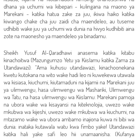
dhana ya uchumi wa kibepari - kulingana na maono ya
Marekani - katika hatua zake za juu, ikiwa haiko katika
kiwango chake cha juu zaidi cha maendeleo, au tuseme
udhibiti wake juu ya uchumi wa dunia na hivyo kudhibiti aina
zote na maonesho ya maendeleo ya binadamu.
Sheikh Yusuf Al-Qaradhawi anasema katika kitabu
kinachoitwa (Mazungumzo Yetu ya Kiislamu katika Zama za
Utandawazi): “Ama kuhusu utandawazi, kinachoonekana
kwetu kutokana na wito wake hadi leo ni kuwekewa utawala
wa kisiasa, kiuchumi, kiutamaduni na kijamii na Marekani juu
ya ulimwengu, hasa ulimwengu wa Mashariki, Ulimwengu
wa Tatu, na hasa ulimwengu wa Kiislamu: Marekani pamoja
na ubora wake wa kisayansi na kiteknolojia, uwezo wake
mkubwa wa kijeshi, uwezo wake mkubwa wa kiuchumi, na
mtazamo wake wa ubora ambamo inajiona kuwa ni bibi wa
dunia: inataka kutawala watu kwa fimbo yake! Utandawazi
katika hali yake safi leo hii unamaanisha: (Kufanya