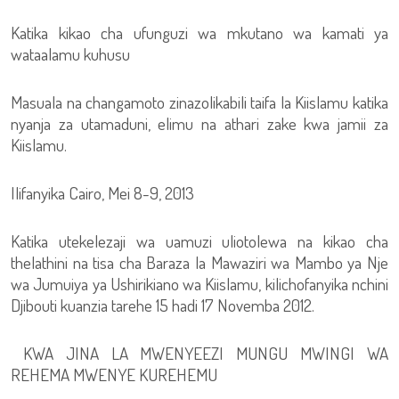
Katika kikao cha ufunguzi wa mkutano wa kamati ya
wataalamu kuhusu
Masuala na changamoto zinazolikabili taifa la Kiislamu katika
nyanja za utamaduni, elimu na athari zake kwa jamii za
Kiislamu.
Ilifanyika Cairo, Mei 8-9, 2013
Katika utekelezaji wa uamuzi uliotolewa na kikao cha
thelathini na tisa cha Baraza la Mawaziri wa Mambo ya Nje
wa Jumuiya ya Ushirikiano wa Kiislamu, kilichofanyika nchini
Djibouti kuanzia tarehe 15 hadi 17 Novemba 2012.
KWA JINA LA MWENYEEZI MUNGU MWINGI WA
REHEMA MWENYE KUREHEMU