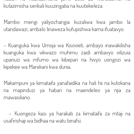
kulazimisha serikali kuuzingatia na kuutekeleza.
Mambo mengi yaliyochangia kuzaliwa kwa jambo la
utandawazi, ambalo linaweza kufupishwa kama ifuatavyo:
- Kuanguka kwa Umoja wa Kisovieti, ambayo inawakilisha
kuanguka kwa vikwazo muhimu zaidi ambavyo vilizuia
upanuzi wa mfumo wa kibepari na hivyo uongozi wa
kipekee wa Marekani kwa dunia.
Makampuni ya kimataifa yanafaidika na hali hii na kutokana
na mapinduzi ya habari na maendeleo ya njia za
mawasiliano.
- Kuongeza kasi ya harakati za kimataifa za mtaji na
usafirishaji wa bidhaa na watu binafsi.