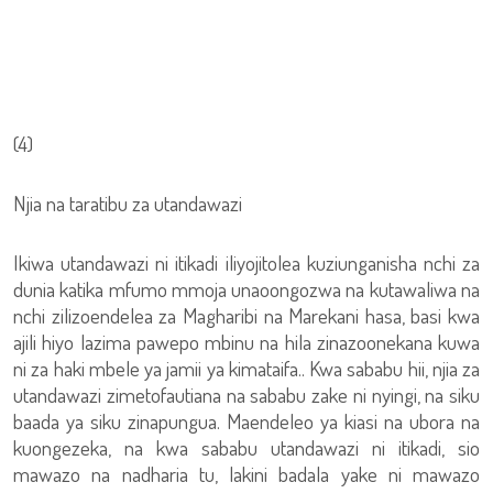
(4)
Njia na taratibu za utandawazi
Ikiwa utandawazi ni itikadi iliyojitolea kuziunganisha nchi za
dunia katika mfumo mmoja unaoongozwa na kutawaliwa na
nchi zilizoendelea za Magharibi na Marekani hasa, basi kwa
ajili hiyo lazima pawepo mbinu na hila zinazoonekana kuwa
ni za haki mbele ya jamii ya kimataifa.. Kwa sababu hii, njia za
utandawazi zimetofautiana na sababu zake ni nyingi, na siku
baada ya siku zinapungua. Maendeleo ya kiasi na ubora na
kuongezeka, na kwa sababu utandawazi ni itikadi, sio
mawazo na nadharia tu, lakini badala yake ni mawazo