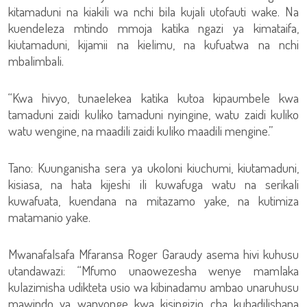
kitamaduni na kiakili wa nchi bila kujali utofauti wake. Na
kuendeleza mtindo mmoja katika ngazi ya kimataifa,
kiutamaduni, kijamii na kielimu, na kufuatwa na nchi
mbalimbali.
“Kwa hivyo, tunaelekea katika kutoa kipaumbele kwa
tamaduni zaidi kuliko tamaduni nyingine, watu zaidi kuliko
watu wengine, na maadili zaidi kuliko maadili mengine.”
Tano: Kuunganisha sera ya ukoloni kiuchumi, kiutamaduni,
kisiasa, na hata kijeshi ili kuwafuga watu na serikali
kuwafuata, kuendana na mitazamo yake, na kutimiza
matamanio yake.
Mwanafalsafa Mfaransa Roger Garaudy asema hivi kuhusu
utandawazi: “Mfumo unaowezesha wenye mamlaka
kulazimisha udikteta usio wa kibinadamu ambao unaruhusu
mawindo ya wanyonge kwa kisingizio cha kubadilishana