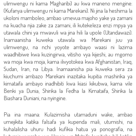
ulimwengu ni kama Magharibi) au kwa maneno mengine:
(Kufanya ulimwengu ni kama Marekani). Ni jina la heshima la
ukoloni mamboleo, ambao umevua majoho yake ya zamani
na kuacha njia zake za zamani, ili kutekeleza enzi mpya ya
utawala chini ya mwavuli wa jina hili la upole (Utandawazi).
Inamaanisha kuweka utawala wa Marekani juu ya
ulimwengu, na nchi yoyote ambayo waasi ni lazima
waadhibiwe kwa kuzingirwa, vitisho vya kijeshi, au mgomo
wa moja kwa moja, kama ilivyotokea kwa Afghanistan, Iraq,
Sudan, Iran, na Libya. Inamaanisha pia kuweka sera za
kiuchumi ambazo Marekani inazitaka kupitia mashirika ya
kimataifa ambayo inadhibiti kwa kiasi kikubwa, kama vile
Benki ya Dunia, Shirika la Fedha la Kimataifa, Shirika la
Biashara Duniani, na nyingine.
Pia ina maana: Kulazimisha utamaduni wake, ambao
umejikita katika falsafa ya kupenda mali, utumishi, na
kuhalalisha uhuru hadi kufikia hatua ya ponografia, na