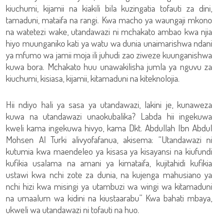
kiuchumi, kijamii na kiakili bila kuzingatia tofauti za dini,
tamaduni, mataifa na rangi. Kwa macho ya waungaji mkono
na watetezi wake, utandawazi ni mchakato ambao kwa njia
hiyo muunganiko kati ya watu wa dunia unaimarishwa ndani
ya mfumo wa jamii moja ili juhudi zao ziweze kuunganishwa
kuwa bora. Mchakato huu unawakilisha jumla ya nguvu za
kiuchumi, kisiasa, kijamii, kitamaduni na kiteknolojia.
Hii ndiyo hali ya sasa ya utandawazi, lakini je, kunaweza
kuwa na utandawazi unaokubalika? Labda hii ingekuwa
kweli kama ingekuwa hivyo, kama Dkt. Abdullah Ibn Abdul
Mohsen Al Turki alivyofafanua, akisema: “Utandawazi ni
kutumia kwa maendeleo ya kisasa ya kisayansi na kiufundi
kufikia usalama na amani ya kimataifa, kujitahidi kufikia
ustawi kwa nchi zote za dunia, na kujenga mahusiano ya
nchi hizi kwa misingi ya utambuzi wa wingi wa kitamaduni
na umaalum wa kidini na kiustaarabu” Kwa bahati mbaya,
ukweli wa utandawazi ni tofauti na huo.