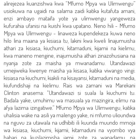
alirejezea kuanzishwa kwa “Mfumo Mpya wa Ulimwengu”
usiokuwa na ugaidi na salama zaidi katika kutafuta amani,
enzi ambayo mataifa yote ya ulimwengu yangeweza
kufurahia ufanisi na kuishi kwa upatano. Neno hili - Mfumo
Mpya wa Ulimwengu - linaweza kupendekeza kuwa neno
hilo lina maana ya kisiasa tu, lakini kwa kweli linajumuisha
athari za kisiasa, kiuchumi, kitamaduni, kijamii na kielimu,
kwa maneno mengine, inajumuisha athari zinazohusiana na
nyanja zote za maisha ya mwanadamu. Utandawazi
umejiweka kwenye maisha ya kisasa, katika viwango vingi:
kisiasa na kiuchumi, kiakili na kisayansi, kitamaduni na media,
kiufundishaji na kielimu. Rais wa zamani wa Marekani
Clinton anasema: "Utandawazi si suala la kiuchumi tu.
Badala yake, umuhimu wa masuala ya mazingira, elimu na
afya lazima izingatiwe.” Mfumo Mpya wa Ulimwengu, katika
uhalisia wake na asili ya malengo yake, ni mfumo ulioundwa
na nguvu za utawala na udhibiti ili kuunda muundo mmoja
wa kisiasa, kiuchumi, kijamii, kitamaduni na vyombo vya
habari na kuzilazimisha jamii zote za wanadamu, na