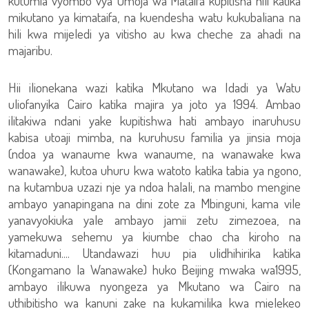
kutumia vyombo vya Umoja wa Mataifa kupitisha hili katika
mikutano ya kimataifa, na kuendesha watu kukubaliana na
hili kwa mijeledi ya vitisho au kwa cheche za ahadi na
majaribu.
Hii ilionekana wazi katika Mkutano wa Idadi ya Watu
uliofanyika Cairo katika majira ya joto ya 1994. Ambao
ilitakiwa ndani yake kupitishwa hati ambayo inaruhusu
kabisa utoaji mimba, na kuruhusu familia ya jinsia moja
(ndoa ya wanaume kwa wanaume, na wanawake kwa
wanawake), kutoa uhuru kwa watoto katika tabia ya ngono,
na kutambua uzazi nje ya ndoa halali, na mambo mengine
ambayo yanapingana na dini zote za Mbinguni, kama vile
yanavyokiuka yale ambayo jamii zetu zimezoea, na
yamekuwa sehemu ya kiumbe chao cha kiroho na
kitamaduni.... Utandawazi huu pia ulidhihirika katika
(Kongamano la Wanawake) huko Beijing mwaka wa1995,
ambayo ilikuwa nyongeza ya Mkutano wa Cairo na
uthibitisho wa kanuni zake na kukamilika kwa mielekeo