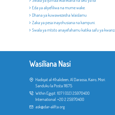
Swala ya Ijumaa ikiafikiana na siku ya Idi
Eda ya aliyefiliwa na mume wake.
Dhana ya kuwawezesha Waislamu
Zaka ya pesa inayohusiana na kampuni.
Swala ya mtoto anayefahamu katika safu ya kwanz
Wasiliana Nasi
Hadiqat al-Khalideen, Al Darassa, Kairo, Misri.
Sanduku la Posta 11675
Within Egypt:
107
|
(02) 25970400
International:
+20 2 25970400
ask@dar-alifta.org