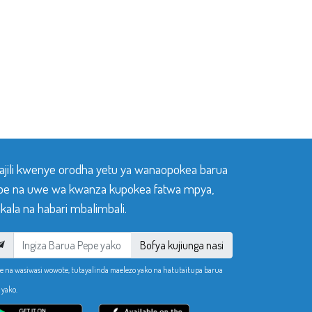
sajili kwenye orodha yetu ya wanaopokea barua
pe na uwe wa kwanza kupokea fatwa mpya,
ala na habari mbalimbali.
Bofya kujiunga nasi
e na wasiwasi wowote, tutayalinda maelezo yako na hatutaitupa barua
 yako.