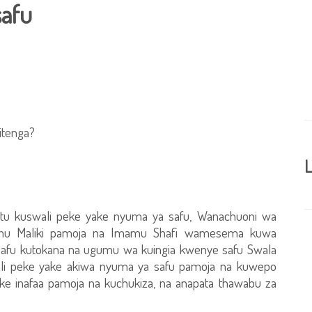
safu
itenga?
L
tu kuswali peke yake nyuma ya safu, Wanachuoni wa
u Maliki pamoja na Imamu Shafi wamesema kuwa
afu kutokana na ugumu wa kuingia kwenye safu Swala
swali peke yake akiwa nyuma ya safu pamoja na kuwepo
e inafaa pamoja na kuchukiza, na anapata thawabu za