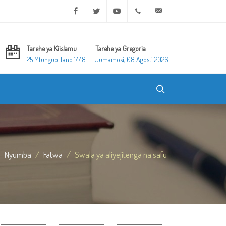
Facebook
Twitter
Youtube
+20 2 25970400
ask@dar-alifta.org
Tarehe ya Kiislamu
Tarehe ya Gregoria
25 Mfunguo Tano 1448
Jumamosi, 08 Agosti 2026
Nyumba
Fatwa
Swala ya aliyejitenga na safu