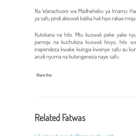
Na Wanachuoni wa Madhehebu ya Imamu Ha
ya safu pindi akiswali katika hali hiyo rakaa moja
Kutokana na hilo: Mtu kuswali peke yake n
pamoja na kuchukiza kuswali hivyo, hilo w
inapendeza kwake kuingia kwenye safu au ku
arudi nyuma na kutengeneza naye safu.
Share this:
Related Fatwas