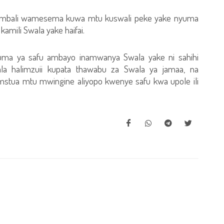
mbali wamesema kuwa mtu kuswali peke yake nyuma
 kamili Swala yake haifai.
yuma ya safu ambayo inamwanya Swala yake ni sahihi
ala halimzuii kupata thawabu za Swala ya jamaa, na
mstua mtu mwingine aliyopo kwenye safu kwa upole ili