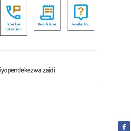
Fatwa kwa
Ombi la Fatwa
Rejesha Jibu
njia ya Simu
iyopendekezwa zaidi