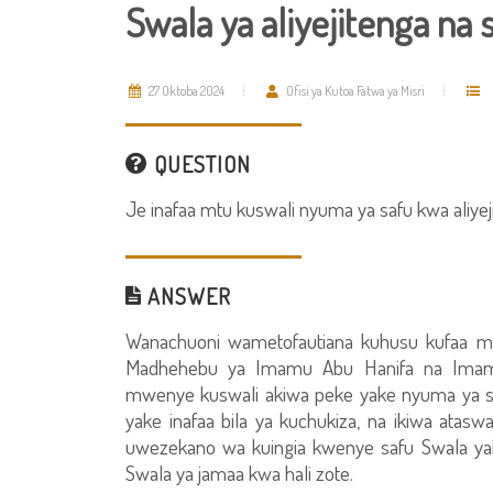
Swala ya aliyejitenga na 
27 Oktoba 2024
Ofisi ya Kutoa Fatwa ya Misri
QUESTION
Je inafaa mtu kuswali nyuma ya safu kwa aliyej
ANSWER
Wanachuoni wametofautiana kuhusu kufaa m
Madhehebu ya Imamu Abu Hanifa na Imam
mwenye kuswali akiwa peke yake nyuma ya s
yake inafaa bila ya kuchukiza, na ikiwa ata
uwezekano wa kuingia kwenye safu Swala yak
Swala ya jamaa kwa hali zote.