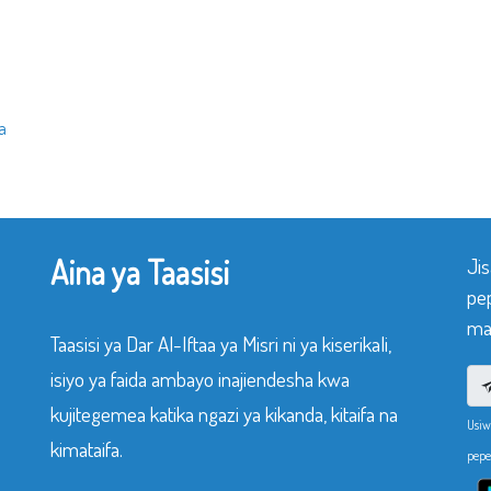
a
Aina ya Taasisi
Ji
pe
mak
Taasisi ya Dar Al-Iftaa ya Misri ni ya kiserikali,
isiyo ya faida ambayo inajiendesha kwa
kujitegemea katika ngazi ya kikanda, kitaifa na
Usiw
kimataifa.
pepe