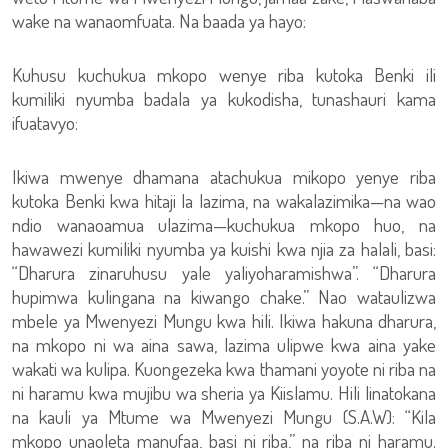
wake na wanaomfuata. Na baada ya hayo:
Kuhusu kuchukua mkopo wenye riba kutoka Benki ili
kumiliki nyumba badala ya kukodisha, tunashauri kama
ifuatavyo:
Ikiwa mwenye dhamana atachukua mikopo yenye riba
kutoka Benki kwa hitaji la lazima, na wakalazimika—na wao
ndio wanaoamua ulazima—kuchukua mkopo huo, na
hawawezi kumiliki nyumba ya kuishi kwa njia za halali, basi:
“Dharura zinaruhusu yale yaliyoharamishwa”. “Dharura
hupimwa kulingana na kiwango chake.” Nao wataulizwa
mbele ya Mwenyezi Mungu kwa hili. Ikiwa hakuna dharura,
na mkopo ni wa aina sawa, lazima ulipwe kwa aina yake
wakati wa kulipa. Kuongezeka kwa thamani yoyote ni riba na
ni haramu kwa mujibu wa sheria ya Kiislamu. Hili linatokana
na kauli ya Mtume wa Mwenyezi Mungu (S.A.W): “Kila
mkopo unaoleta manufaa, basi ni riba,” na riba ni haramu.