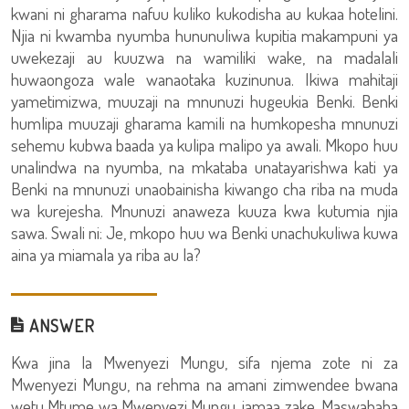
kwani ni gharama nafuu kuliko kukodisha au kukaa hotelini.
Njia ni kwamba nyumba hununuliwa kupitia makampuni ya
uwekezaji au kuuzwa na wamiliki wake, na madalali
huwaongoza wale wanaotaka kuzinunua. Ikiwa mahitaji
yametimizwa, muuzaji na mnunuzi hugeukia Benki. Benki
humlipa muuzaji gharama kamili na humkopesha mnunuzi
sehemu kubwa baada ya kulipa malipo ya awali. Mkopo huu
unalindwa na nyumba, na mkataba unatayarishwa kati ya
Benki na mnunuzi unaobainisha kiwango cha riba na muda
wa kurejesha. Mnunuzi anaweza kuuza kwa kutumia njia
sawa. Swali ni: Je, mkopo huu wa Benki unachukuliwa kuwa
aina ya miamala ya riba au la?
ANSWER
Kwa jina la Mwenyezi Mungu, sifa njema zote ni za
Mwenyezi Mungu, na rehma na amani zimwendee bwana
wetu Mtume wa Mwenyezi Mungu, jamaa zake, Maswahaba