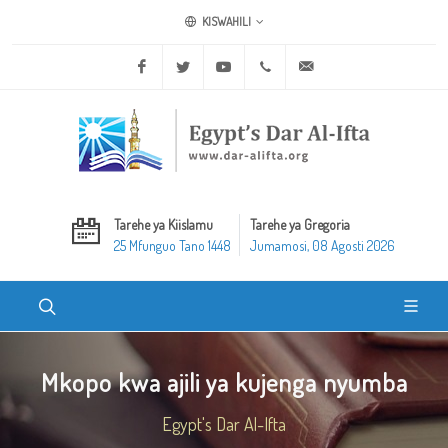
KISWAHILI
Facebook
Twitter
Youtube
+20 2 25970400
ask@dar-alifta.org
Tarehe ya Kiislamu
Tarehe ya Gregoria
25 Mfunguo Tano 1448
Jumamosi, 08 Agosti 2026
Mkopo kwa ajili ya kujenga nyumba
Egypt's Dar Al-Ifta