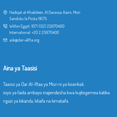
Hadiqat al-Khalideen, Al Darassa, Kairo, Misri.
Sanduku la Posta 11675
Within Egypt:
107
|
(02) 25970400
International:
+20 2 25970400
ask@dar-alifta.org
Aina ya Taasisi
Taasisi ya Dar Al-Iftaa ya Misri ni ya kiserikali,
isiyo ya faida ambayo inajiendesha kwa kujitegemea katika
ngazi ya kikanda, kitaifa na kimataifa.