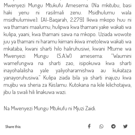
Mwenyezi Mungu Mtukufu Amesema: {Na mkitubu, basi
haki yenu ni rasilmali zenu. Msidhulumu wala
msidhulumiwe}. [Al-Baqarah, 2:279] Ikiwa mkopo huu ni
wa thamani maalumu, hulipwa kwa thamani yake wakati wa
kulipa, yaani, kwa thamani sawa na mkopo. Uziada wowote
juu ya thamani ni haramu kiimani ikiwa imetolewa wakati wa
mkataba, kwani sharti hilo haliruhusiwi, kwani Mtume wa
Mwenyezi Mungu (S.A.W) amesema: “Waumini
wamefungwa na sharti zao, isipokuwa kwa sharti
inayohalalisha yale yaliyoharamishwa au kukataza
yanayoruhusiwa.” Kulipa ziada bila ya sharti inajuzu kwa
mujibu wa sheria za Kiislamu. Kutokana na kile kilichotajwa,
jibu la swali hili linakuwa wazi.
Na Mwenyezi Mungu Mtukufu ni Mjuzi Zaidi.
Share this: