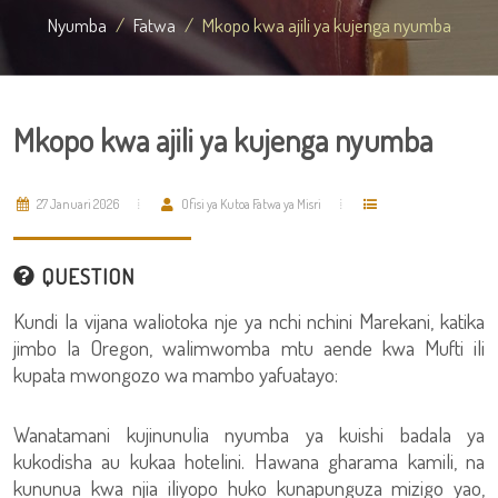
Nyumba
Fatwa
Mkopo kwa ajili ya kujenga nyumba
Mkopo kwa ajili ya kujenga nyumba
27 Januari 2026
Ofisi ya Kutoa Fatwa ya Misri
QUESTION
Kundi la vijana waliotoka nje ya nchi nchini Marekani, katika
jimbo la Oregon, walimwomba mtu aende kwa Mufti ili
kupata mwongozo wa mambo yafuatayo:
Wanatamani kujinunulia nyumba ya kuishi badala ya
kukodisha au kukaa hotelini. Hawana gharama kamili, na
kununua kwa njia iliyopo huko kunapunguza mizigo yao,