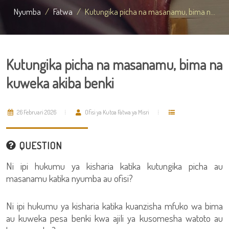
Nyumba
Fatwa
Kutungika picha na masanamu, bima n...
Kutungika picha na masanamu, bima na
kuweka akiba benki
26 Februari 2026
Ofisi ya Kutoa Fatwa ya Misri
QUESTION
Ni ipi hukumu ya kisharia katika kutungika picha au
masanamu katika nyumba au ofisi?
Ni ipi hukumu ya kisharia katika kuanzisha mfuko wa bima
au kuweka pesa benki kwa ajili ya kusomesha watoto au