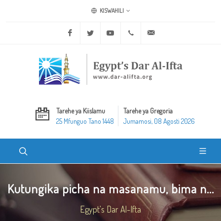
KISWAHILI
Facebook
Twitter
Youtube
+20 2 25970400
ask@dar-alifta.org
Tarehe ya Kiislamu
Tarehe ya Gregoria
25 Mfunguo Tano 1448
Jumamosi, 08 Agosti 2026
Kutungika picha na masanamu, bima n...
Egypt's Dar Al-Ifta