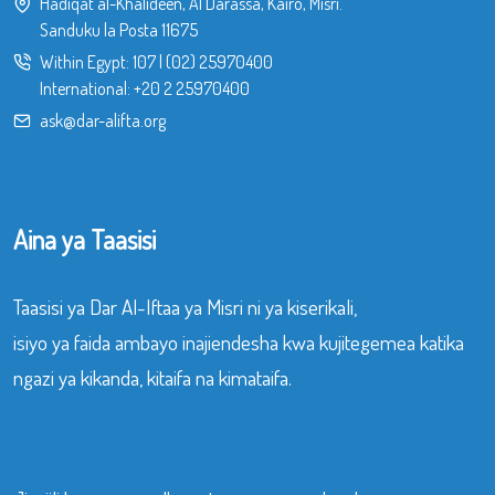
Hadiqat al-Khalideen, Al Darassa, Kairo, Misri.
Sanduku la Posta 11675
Within Egypt:
107
|
(02) 25970400
International:
+20 2 25970400
ask@dar-alifta.org
Aina ya Taasisi
Taasisi ya Dar Al-Iftaa ya Misri ni ya kiserikali,
isiyo ya faida ambayo inajiendesha kwa kujitegemea katika
ngazi ya kikanda, kitaifa na kimataifa.