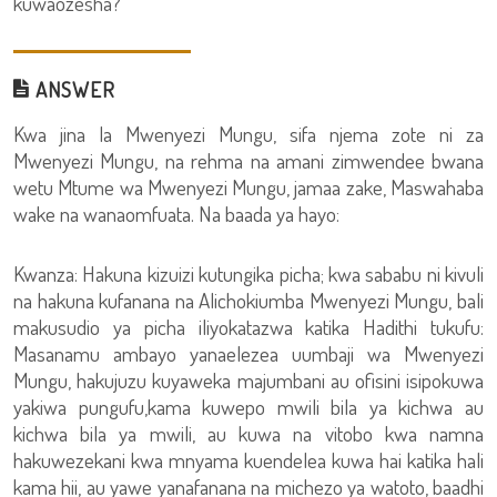
kuwaozesha?
ANSWER
Kwa jina la Mwenyezi Mungu, sifa njema zote ni za
Mwenyezi Mungu, na rehma na amani zimwendee bwana
wetu Mtume wa Mwenyezi Mungu, jamaa zake, Maswahaba
wake na wanaomfuata. Na baada ya hayo:
Kwanza: Hakuna kizuizi kutungika picha; kwa sababu ni kivuli
na hakuna kufanana na Alichokiumba Mwenyezi Mungu, bali
makusudio ya picha iliyokatazwa katika Hadithi tukufu:
Masanamu ambayo yanaelezea uumbaji wa Mwenyezi
Mungu, hakujuzu kuyaweka majumbani au ofisini isipokuwa
yakiwa pungufu,kama kuwepo mwili bila ya kichwa au
kichwa bila ya mwili, au kuwa na vitobo kwa namna
hakuwezekani kwa mnyama kuendelea kuwa hai katika hali
kama hii, au yawe yanafanana na michezo ya watoto, baadhi