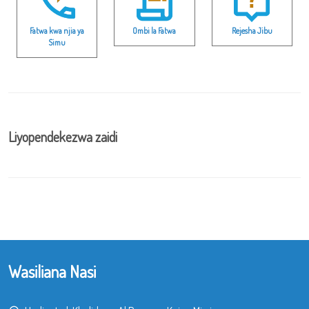
Fatwa kwa njia ya
Ombi la Fatwa
Rejesha Jibu
Simu
Liyopendekezwa zaidi
Wasiliana Nasi