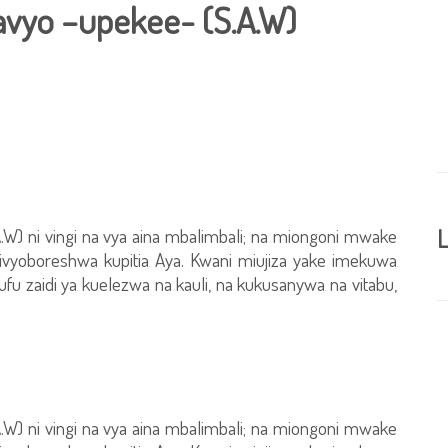
navyo –upekee- (S.A.W)
.W) ni vingi na vya aina mbalimbali; na miongoni mwake
L
alivyoboreshwa kupitia Aya. Kwani miujiza yake imekuwa
fu zaidi ya kuelezwa na kauli, na kukusanywa na vitabu,
.W) ni vingi na vya aina mbalimbali; na miongoni mwake