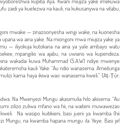
alivyoboreshwa kupitia Aya. Kwani miujiza yake imekuwa
fu zaidi ya kuelezwa na kauli, na kukusanywa na vitabu,
ongoni mwake — zinazoonyesha wingi wake, na kuonesha
ea upana wa aina yake. Na miongoni mwa miujiza yake ya
mu — iliyokuja kutokana na aina ya yale ambayo watu
 pekee, mpangilio wa ajabu, na uwiano wa kupendeza.
shirikina wakadai kuwa Muhammad (S.A.W) ndiye mwenye
 akateremsha kauli Yake: “Au ndio wanasema: Ameitunga
simulizi kama haya ikiwa wao wanasema kweli.” [Aṭ-Ṭūr:
ndwa. Na Mwenyezi Mungu akasimulia hilo akisema: “Au
umi zilizo zuliwa mfano wa hii, na waiteni muwawezao
eli. Na wasipo kuitikieni, basi jueni ya kwamba (hii
i Mungu, na kwamba hapana mungu ila Yeye. Basi je!