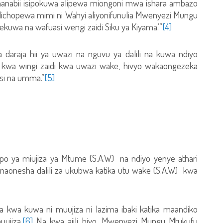
manabii isipokuwa alipewa miongoni mwa ishara ambazo
ilichopewa mimi ni Wahyi aliyonifunulia Mwenyezi Mungu
ekuwa na wafuasi wengi zaidi Siku ya Kiyama.’”
[4]
daraja hii ya uwazi na nguvu ya dalili na kuwa ndiyo
wa wingi zaidi kwa uwazi wake, hivyo wakaongezeka
si na umma.”
[5]
po ya miujiza ya Mtume (S.A.W) na ndiyo yenye athari
naonesha dalili za ukubwa katika utu wake (S.A.W) kwa
a kwa kuwa ni muujiza ni lazima ibaki katika maandiko
uujiza.
[6]
Na kwa ajili hiyo, Mwenyezi Mungu Mtukufu