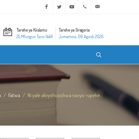
Facebook
Twitter
Youtube
+20 2 25970400
ask@dar-alifta.org
Tarehe ya Kiislamu
Tarehe ya Gregoria
25 Mfunguo Tano 1448
Jumamosi, 08 Agosti 2026
a
Fatwa
Ni yale alivyohusishwa navyo –upeke...