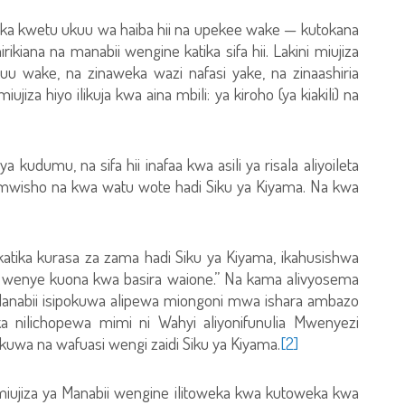
rika kwetu ukuu wa haiba hii na upekee wake — kutokana
rikiana na manabii wengine katika sifa hii. Lakini miujiza
uu wake, na zinaweka wazi nafasi yake, na zinaashiria
jiza hiyo ilikuja kwa aina mbili: ya kiroho (ya kiakili) na
 ya kudumu, na sifa hii inafaa kwa asili ya risala aliyoileta
 mwisho na kwa watu wote hadi Siku ya Kiyama. Na kwa
atika kurasa za zama hadi Siku ya Kiyama, ikahusishwa
wa wenye kuona kwa basira waione.” Na kama alivyosema
Manabii isipokuwa alipewa miongoni mwa ishara ambazo
a nilichopewa mimi ni Wahyi aliyonifunulia Mwenyezi
kuwa na wafuasi wengi zaidi Siku ya Kiyama.
[2]
iza ya Manabii wengine ilitoweka kwa kutoweka kwa