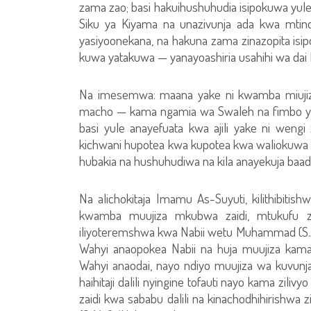
zama zao; basi hakuihushuhudia isipokuwa yul
Siku ya Kiyama na unazivunja ada kwa mti
yasiyoonekana, na hakuna zama zinazopita isip
kuwa yatakuwa — yanayoashiria usahihi wa dai 
Na imesemwa: maana yake ni kwamba miujiza 
macho — kama ngamia wa Swaleh na fimbo ya
basi yule anayefuata kwa ajili yake ni wen
kichwani hupotea kwa kupotea kwa waliokuwa 
hubakia na hushuhudiwa na kila anayekuja b
Na alichokitaja Imamu As-Suyuti, kilithibiti
kwamba muujiza mkubwa zaidi, mtukufu zai
iliyoteremshwa kwa Nabii wetu Muhammad (S.A
Wahyi anaopokea Nabii na huja muujiza kama
Wahyi anaodai, nayo ndiyo muujiza wa kuvun
haihitaji dalili nyingine tofauti nayo kama zilivy
zaidi kwa sababu dalili na kinachodhihirishwa