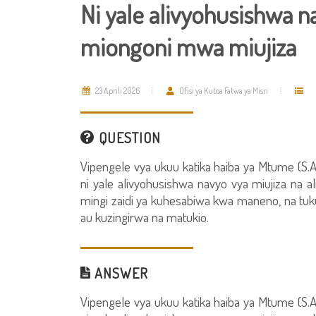
Ni yale alivyohusishwa 
miongoni mwa miujiza
23 Aprili 2026
Ofisi ya Kutoa Fatwa ya Misri
QUESTION
Vipengele vya ukuu katika haiba ya Mtume (S.A
ni yale alivyohusishwa navyo vya miujiza na 
mingi zaidi ya kuhesabiwa kwa maneno, na tuku
au kuzingirwa na matukio.
ANSWER
Vipengele vya ukuu katika haiba ya Mtume (S.A