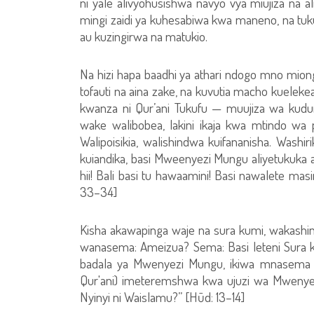
ni yale alivyohusishwa navyo vya miujiza na 
mingi zaidi ya kuhesabiwa kwa maneno, na tuku
au kuzingirwa na matukio.
Na hizi hapa baadhi ya athari ndogo mno mi
tofauti na aina zake, na kuvutia macho kuelek
kwanza ni Qur’ani Tukufu — muujiza wa kudu
wake walibobea, lakini ikaja kwa mtindo wa
Walipoisikia, walishindwa kuifananisha. Wa
kuiandika, basi Mweenyezi Mungu aliyetukuka
hii! Bali basi tu hawaamini! Basi nawalete ma
33–34]
Kisha akawapinga waje na sura kumi, wakashi
wanasema: Ameizua? Sema: Basi leteni Sura k
badala ya Mwenyezi Mungu, ikiwa mnasema kw
Qur'ani) imeteremshwa kwa ujuzi wa Mwenyez
Nyinyi ni Waislamu?” [Hūd: 13–14]