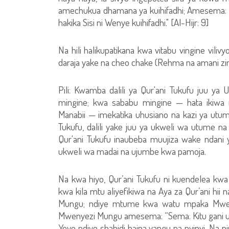
amechukua dhamana ya kuihifadhi; Amesema: "H
hakika Sisi ni Wenye kuihifadhi." [Al-Hijr: 9]
Na hili halikupatikana kwa vitabu vingine vili
daraja yake na cheo chake (Rehma na amani zim
Pili: Kwamba dalili ya Qur'ani Tukufu juu y
mingine; kwa sababu mingine — hata ikiwa
Manabii — imekatika uhusiano na kazi ya utu
Tukufu, dalili yake juu ya ukweli wa utume na 
Qur'ani Tukufu inaubeba muujiza wake ndani y
ukweli wa madai na ujumbe kwa pamoja.
Na kwa hiyo, Qur’ani Tukufu ni kuendelea k
kwa kila mtu aliyefikiwa na Aya za Qur’ani hii
Mungu; ndiye mtume kwa watu mpaka Mwenye
Mwenyezi Mungu amesema: “Sema: Kitu gani 
Yeye ndiye shahidi baina yangu na nyinyi. Na ni