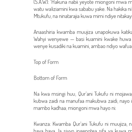
(S.A.W): ‘Hakuna nabii yeyote miongoni mwa 
watu waliziamini kwa sababu yake. Na hakika n
Mtukufu, na ninatarajia kuwa mimi ndiye nitakay
Anaashiria kwamba muujiza unapokuwa katika 
Wahyi wenyewe — basi kuamini kwake huwa k
wenye kusadiki na kuamini, ambao ndiyo wafua
Top of Form
Bottom of Form
Na kwa msingi huu, Qur'ani Tukufu ni mojawa
kubwa zaidi na manufaa makubwa zaidi, nayo i
mambo kadhaa; miongoni mwa hayo ni:
Kwanza: Kwamba Qur'ani Tukufu ni muujiza, n
haya haya, la sivyo ingepotea sifa ya kuwa m