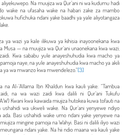
e aliyekuwepo. Na muujiza wa Qur’ani ni wa kudumu hadi
ndo wake na ufasaha wake na habari zake za mambo
okuwa hufichuka ndani yake baadhi ya yale aliyotangaza
lake.
ya wazi ya kale ilikuwa ya kihisia inayoonekana kwa
 Musa — na muujiza wa Qur’ani unaonekana kwa wazi;
gi zaidi. Kwa sababu yule anayeshuhudia kwa macho ya
pamoja naye, na yule anayeshuhudia kwa macho ya akili
aada ya wa mwanzo kwa mwendelezo.”
[3]
shwa na Al-‘Allama Ibn Khaldun kwa kauli yake: “Tambua
di, na wa wazi zaidi kwa dalili ni Qur’ani Tukufu
.W) Kwani kwa kawaida miujiza hutokea kuwa tofauti na
 ushahidi wa ukweli wake. Na Qur’ani yenyewe ndiyo
ja ada. Basi ushahidi wake umo ndani yake yenyewe na
o miujiza mingine pamoja na Wahyi. Basi ni dalili iliyo wazi
 zimeungana ndani yake. Na hii ndio maana wa kauli yake