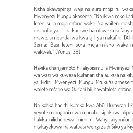
Kisha akawapinga waje na sura moja tu, wakash
Mwenyezi Mungu akasema: “Na ikiwa mko katik
leteni sura moja mfano wake. Na waiteni mashah
msipofanya — na kamwe hamtaweza kufanya — 
mawe, umeandaliwa kwa ajili ya makafiri.” [
Sema: ‘Basi leteni sura moja mfano wake na
wakweli.’” [Yūnus: 38]
Hakika changamoto hii aliyoisimulia Mwenyezi M
wa wazi wa kuweza kuifananisha au kuja na kitu
ya kidini; Mwenyezi Mungu Mtukufu amesema
walete mfano wa Qur’ani hii, hawataleta mfano 
Na katika hadithi kutoka kwa Abū Hurayrah 
yeyote miongoni mwa manabii isipokuwa alipe
hakika nilichopewa mimi ni Wahyi aliyonifu
nitakayekuwa na wafuasi wengi zaidi Siku ya Ki