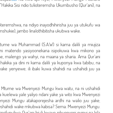
akika Sisi ndio tulioteremsha Ukumbusho (Qur'ani), na
vyoteremshwa, na ndiyo inayodhihirisha juu ya utukufu wa
shukie), jambo linalothibitisha ukubwa wake.
a Utume wa Muhammad (S.A.W) si kama dalili ya miujiza
 ni matendo yasiyoonekana isipokuwa kwa mikono ya
me, malengo ya wahyi, na maana ya sharia. Ama Qur'ani
hakika ya dini ni kama dalili ya kuponya kwa tabibu, na
ake yenyewe; ili ibaki kuwa shahidi na ushahidi juu ya
wa Mtume wa Mwenyezi Mungu kwa watu, na ni ushahidi
 na kuelewa yale yaliyo ndani yake ya wito kwa Mwenyezi
zi Mungu atakaporejesha ardhi na walio juu yake;
ushahidi wake mkubwa kabisa? Sema: Mwenyezi Mungu.
mefunuliwa Qur'ani hii ili kwayo nikuonyeni nyinyi na kila