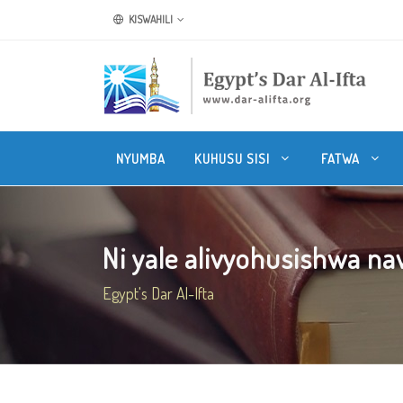
KISWAHILI
NYUMBA
KUHUSU SISI
FATWA
Ni yale alivyohusishwa na
Egypt's Dar Al-Ifta