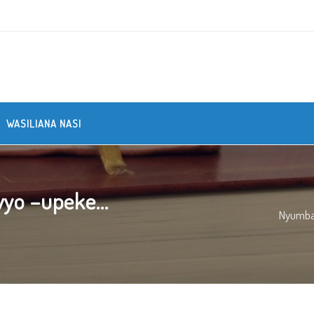
WASILIANA NASI
vyo –upeke...
Nyumb