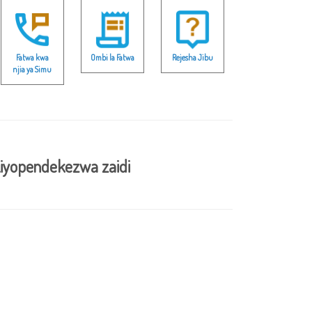
Fatwa kwa
Ombi la Fatwa
Rejesha Jibu
njia ya Simu
iyopendekezwa zaidi