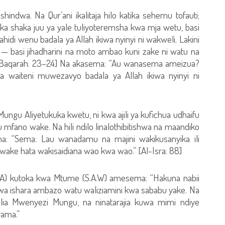
indwa. Na Qur’ani ikalitaja hilo katika sehemu tofauti;
a shaka juu ya yale tuliyoteremsha kwa mja wetu, basi
idi wenu badala ya Allah ikiwa nyinyi ni wakweli. Lakini
basi jihadharini na moto ambao kuni zake ni watu na
Al-Baqarah: 23–24] Na akasema: “Au wanasema ameizua?
 waiteni muwezavyo badala ya Allah ikiwa nyinyi ni
ungu Aliyetukuka kwetu, ni kwa ajili ya kufichua udhaifu
 mfano wake. Na hili ndilo linalothibitishwa na maandiko
: “Sema: Lau wanadamu na majini wakikusanyika ili
wake hata wakisaidiana wao kwa wao.” [Al-Isra: 88]
(RA) kutoka kwa Mtume (S.A.W) amesema: “Hakuna nabii
wa ishara ambazo watu waliziamini kwa sababu yake. Na
nulia Mwenyezi Mungu, na ninatarajia kuwa mimi ndiye
yama.”