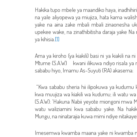
Hakika tupo mbele ya maandiko haya, inadhihi
na yale aliyopewa ya miujiza, hata kama walishi
yake na aina zake mbali mbali zinaonesha uk
upekee wake, na zinathibitisha daraja yake Na miu
ya kihisia.
[1]
Ama ya kiroho (ya kiakili) basi ni ya kiakili na ni
Mtume (S.A.W) kwani ilikuwa ndiyo risala ya
sababu hiyo, Imamu As-Suyuti (RA) akasema:
“Kwa sababu sheria hii ilipokuwa ya kudumu k
kwa muujiza wa kiakili wa kudumu; ili watu 
(S.A.W): ‘Hakuna Nabii yeyote miongoni mwa 
watu waliziamini kwa sababu yake. Na hakik
Mungu, na ninatarajia kuwa mimi ndiye nitakaye
Imesemwa kwamba maana yake ni kwamba miuj