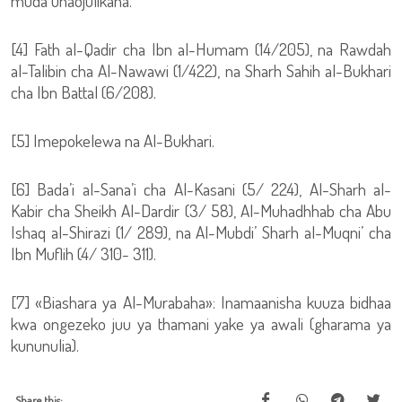
muda unaojulikana.
[4] Fath al-Qadir cha Ibn al-Humam (14/205), na Rawdah
al-Talibin cha Al-Nawawi (1/422), na Sharh Sahih al-Bukhari
cha Ibn Battal (6/208).
[5] Imepokelewa na Al-Bukhari.
[6] Bada’i al-Sana’i cha Al-Kasani (5/ 224), Al-Sharh al-
Kabir cha Sheikh Al-Dardir (3/ 58), Al-Muhadhhab cha Abu
Ishaq al-Shirazi (1/ 289), na Al-Mubdi’ Sharh al-Muqni’ cha
Ibn Muflih (4/ 310- 311).
[7] «Biashara ya Al-Murabaha»: Inamaanisha kuuza bidhaa
kwa ongezeko juu ya thamani yake ya awali (gharama ya
kununulia).
Share this: