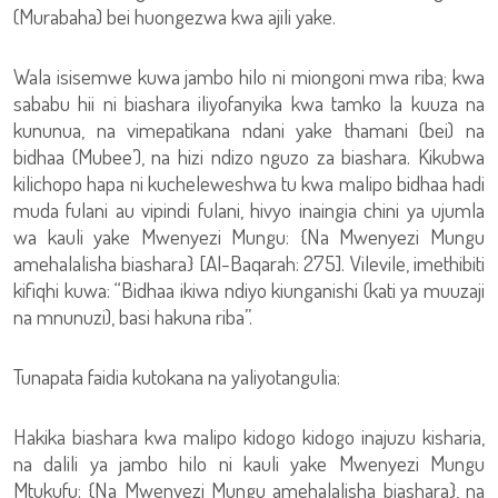
(Murabaha) bei huongezwa kwa ajili yake.
Wala isisemwe kuwa jambo hilo ni miongoni mwa riba; kwa
sababu hii ni biashara iliyofanyika kwa tamko la kuuza na
kununua, na vimepatikana ndani yake thamani (bei) na
bidhaa (Mubee’), na hizi ndizo nguzo za biashara. Kikubwa
kilichopo hapa ni kucheleweshwa tu kwa malipo bidhaa hadi
muda fulani au vipindi fulani, hivyo inaingia chini ya ujumla
wa kauli yake Mwenyezi Mungu: {Na Mwenyezi Mungu
amehalalisha biashara} [Al-Baqarah: 275]. Vilevile, imethibiti
kifiqhi kuwa: “Bidhaa ikiwa ndiyo kiunganishi (kati ya muuzaji
na mnunuzi), basi hakuna riba”.
Tunapata faidia kutokana na yaliyotangulia:
Hakika biashara kwa malipo kidogo kidogo inajuzu kisharia,
na dalili ya jambo hilo ni kauli yake Mwenyezi Mungu
Mtukufu: {Na Mwenyezi Mungu amehalalisha biashara}, na