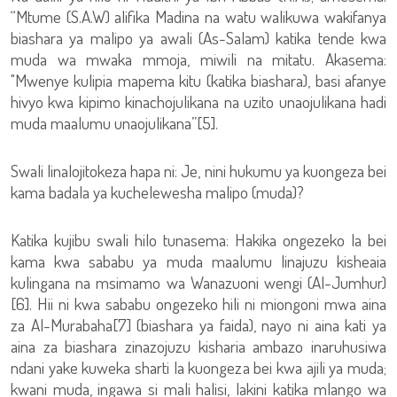
“Mtume (S.A.W) alifika Madina na watu walikuwa wakifanya
biashara ya malipo ya awali (As-Salam) katika tende kwa
muda wa mwaka mmoja, miwili na mitatu. Akasema:
"Mwenye kulipia mapema kitu (katika biashara), basi afanye
hivyo kwa kipimo kinachojulikana na uzito unaojulikana hadi
muda maalumu unaojulikana”[5].
Swali linalojitokeza hapa ni: Je, nini hukumu ya kuongeza bei
kama badala ya kuchelewesha malipo (muda)?
Katika kujibu swali hilo tunasema: Hakika ongezeko la bei
kama kwa sababu ya muda maalumu linajuzu kisheaia
kulingana na msimamo wa Wanazuoni wengi (Al-Jumhur)
[6]. Hii ni kwa sababu ongezeko hili ni miongoni mwa aina
za Al-Murabaha[7] (biashara ya faida), nayo ni aina kati ya
aina za biashara zinazojuzu kisharia ambazo inaruhusiwa
ndani yake kuweka sharti la kuongeza bei kwa ajili ya muda;
kwani muda, ingawa si mali halisi, lakini katika mlango wa