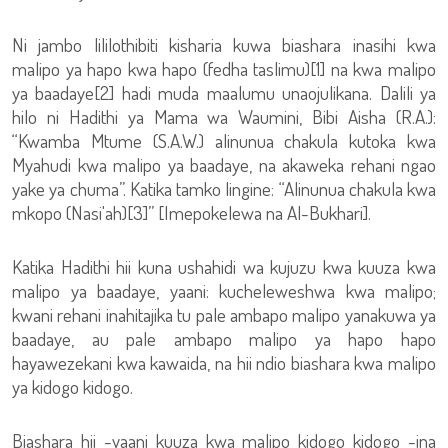
Ni jambo lililothibiti kisharia kuwa biashara inasihi kwa
malipo ya hapo kwa hapo (fedha taslimu)[1] na kwa malipo
ya baadaye[2] hadi muda maalumu unaojulikana. Dalili ya
hilo ni Hadithi ya Mama wa Waumini, Bibi Aisha (R.A.):
“Kwamba Mtume (S.A.W.) alinunua chakula kutoka kwa
Myahudi kwa malipo ya baadaye, na akaweka rehani ngao
yake ya chuma”. Katika tamko lingine: “Alinunua chakula kwa
mkopo (Nasi'ah)[3]” [Imepokelewa na Al-Bukhari].
Katika Hadithi hii kuna ushahidi wa kujuzu kwa kuuza kwa
malipo ya baadaye, yaani: kucheleweshwa kwa malipo;
kwani rehani inahitajika tu pale ambapo malipo yanakuwa ya
baadaye, au pale ambapo malipo ya hapo hapo
hayawezekani kwa kawaida, na hii ndio biashara kwa malipo
ya kidogo kidogo.
Biashara hii -yaani kuuza kwa malipo kidogo kidogo -ina