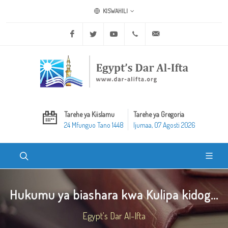
KISWAHILI
Facebook
Twitter
Youtube
+20 2 25970400
ask@dar-alifta.org
Tarehe ya Kiislamu
Tarehe ya Gregoria
24 Mfunguo Tano 1448
Ijumaa, 07 Agosti 2026
Hukumu ya biashara kwa Kulipa kidog...
Egypt's Dar Al-Ifta