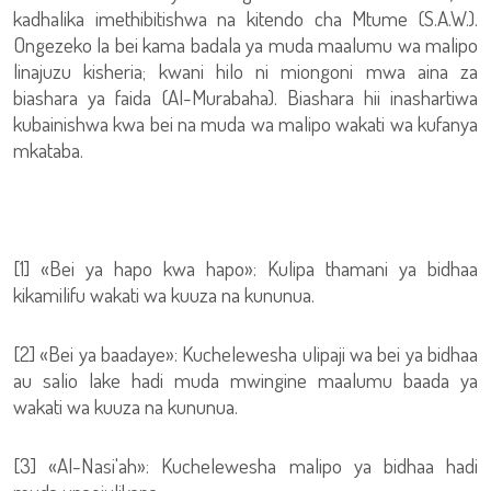
kadhalika imethibitishwa na kitendo cha Mtume (S.A.W.).
Ongezeko la bei kama badala ya muda maalumu wa malipo
linajuzu kisheria; kwani hilo ni miongoni mwa aina za
biashara ya faida (Al-Murabaha). Biashara hii inashartiwa
kubainishwa kwa bei na muda wa malipo wakati wa kufanya
mkataba.
[1] «Bei ya hapo kwa hapo»: Kulipa thamani ya bidhaa
kikamilifu wakati wa kuuza na kununua.
[2] «Bei ya baadaye»: Kuchelewesha ulipaji wa bei ya bidhaa
au salio lake hadi muda mwingine maalumu baada ya
wakati wa kuuza na kununua.
[3] «Al-Nasi'ah»: Kuchelewesha malipo ya bidhaa hadi