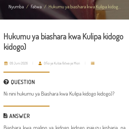
Nyumba
Fatwa
Hukumu ya biashara kwa Kulipa kidog...
Hukumu ya biashara kwa Kulipa kidogo
kidogo)
09 Juni 2026
Ofisi ya Kutoa Fatwa ya Misri
QUESTION
Ni nini hukumu ya Biashara kwa Kulipa kidogo kidogo)?
ANSWER
Biashara kwa malipo ya kidogo kidogo inajuzu kisharia, na