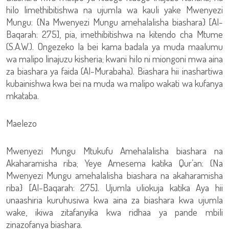
hilo limethibitishwa na ujumla wa kauli yake Mwenyezi
Mungu: {Na Mwenyezi Mungu amehalalisha biashara} [Al-
Baqarah: 275], pia, imethibitishwa na kitendo cha Mtume
(S.A.W.). Ongezeko la bei kama badala ya muda maalumu
wa malipo linajuzu kisheria; kwani hilo ni miongoni mwa aina
za biashara ya faida (Al-Murabaha). Biashara hii inashartiwa
kubainishwa kwa bei na muda wa malipo wakati wa kufanya
mkataba.
Maelezo
Mwenyezi Mungu Mtukufu Amehalalisha biashara na
Akaharamisha riba; Yeye Amesema katika Qur’an: {Na
Mwenyezi Mungu amehalalisha biashara na akaharamisha
riba} [Al-Baqarah: 275]. Ujumla uliokuja katika Aya hii
unaashiria kuruhusiwa kwa aina za biashara kwa ujumla
wake, ikiwa zitafanyika kwa ridhaa ya pande mbili
zinazofanya biashara.