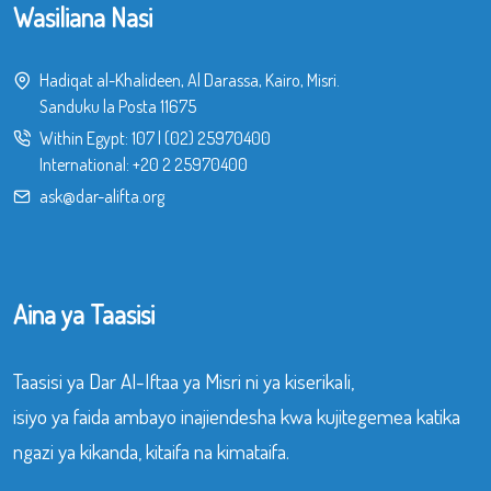
Wasiliana Nasi
Hadiqat al-Khalideen, Al Darassa, Kairo, Misri.
Sanduku la Posta 11675
Within Egypt:
107
|
(02) 25970400
International:
+20 2 25970400
ask@dar-alifta.org
Aina ya Taasisi
Taasisi ya Dar Al-Iftaa ya Misri ni ya kiserikali,
isiyo ya faida ambayo inajiendesha kwa kujitegemea katika
ngazi ya kikanda, kitaifa na kimataifa.