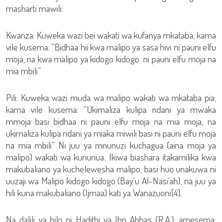
masharti mawili:
Kwanza: Kuweka wazi bei wakati wa kufanya mkataba; kama
vile kusema: “Bidhaa hii kwa malipo ya sasa hivi ni pauni elfu
moja, na kwa malipo ya kidogo kidogo ni pauni elfu moja na
mia mbili”
Pili: Kuweka wazi muda wa malipo wakati wa mkataba pia;
kama vile kusema: “Ukimaliza kulipa ndani ya mwaka
mmoja basi bidhaa ni pauni elfu moja na mia moja, na
ukimaliza kulipa ndani ya miaka miwili basi ni pauni elfu moja
na mia mbili” Ni juu ya mnunuzi kuchagua (aina moja ya
malipo) wakati wa kununua. Ikiwa biashara itakamilika kwa
makubaliano ya kuchelewesha malipo, basi huo unakuwa ni
uuzaji wa Malipo kidogo kidogo (Bay'u Al-Nasi'ah), na juu ya
hili kuna makubaliano (Ijmaa) kati ya Wanazuoni[4].
Na dalili ya hilo ni Hadithi ya Ibn Abbas (R.A.); amesema: