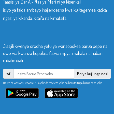
Taasisi ya Dar Al-Iftaa ya Misri ni ya kiserikali,
isiyo ya faida ambayo inajiendesha kwa kujitegemea katika
ngazi ya kikanda, kitaifa na kimataifa.
Jisajili kwenye orodha yetu ya wanaopokea barua pepe na
uwe wa kwanza kupokea fatwa mpya, makala na habari
mbalimbali.
Bofya kujiunga nasi
Usiwe na wasiwasi wowote, tutayalinda maelezo yako na hatutaitupa barua pepe yako.