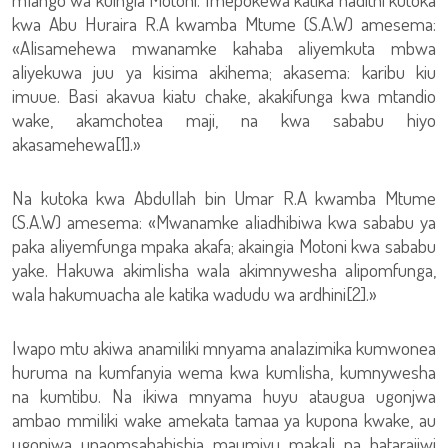
kwa Abu Huraira R.A kwamba Mtume (S.A.W) amesema:
«Alisamehewa mwanamke kahaba aliyemkuta mbwa
aliyekuwa juu ya kisima akihema; akasema: karibu kiu
imuue. Basi akavua kiatu chake, akakifunga kwa mtandio
wake, akamchotea maji, na kwa sababu hiyo
akasamehewa[1].»
Na kutoka kwa Abdullah bin Umar R.A kwamba Mtume
(S.A.W) amesema: «Mwanamke aliadhibiwa kwa sababu ya
paka aliyemfunga mpaka akafa; akaingia Motoni kwa sababu
yake. Hakuwa akimlisha wala akimnywesha alipomfunga,
wala hakumuacha ale katika wadudu wa ardhini[2].»
Iwapo mtu akiwa anamiliki mnyama analazimika kumwonea
huruma na kumfanyia wema kwa kumlisha, kumnywesha
na kumtibu. Na ikiwa mnyama huyu ataugua ugonjwa
ambao mmiliki wake amekata tamaa ya kupona kwake, au
ugonjwa unaomsababishia maumivu makali na hatarajiwi