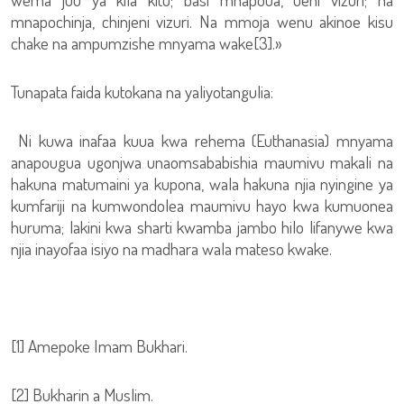
mnapochinja, chinjeni vizuri. Na mmoja wenu akinoe kisu
chake na ampumzishe mnyama wake[3].»
Tunapata faida kutokana na yaliyotangulia:
Ni kuwa inafaa kuua kwa rehema (Euthanasia) mnyama
anapougua ugonjwa unaomsababishia maumivu makali na
hakuna matumaini ya kupona, wala hakuna njia nyingine ya
kumfariji na kumwondolea maumivu hayo kwa kumuonea
huruma; lakini kwa sharti kwamba jambo hilo lifanywe kwa
njia inayofaa isiyo na madhara wala mateso kwake.
[1] Amepoke Imam Bukhari.
[2] Bukharin a Muslim.