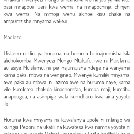
basi mnapoua, ueni kwa wema; na mnapochinja, chinjeni
kwa wema. Na mmoja wenu akinoe kisu chake na
ampumzishe mnyama wake.»
Maelezo
Uislamu ni dini ya huruma, na huruma hii inajumuisha kila
alichokiumba Mwenyezi Mungu Mtukufu, iwe ni Muislamu
au asiye Muislamu, na pia inajumuisha ndege na wanyama
kama paka, mbwa na wengineo. Mwenye kumiliki mnyama,
awe paka au mbwa, ni lazima awe na huruma naye; kama
vile kumletea chakula kinachomfaa, kumpa maji, kumtibu
anapougua, na asimpige wala kumdhuru kwa aina yoyote
ile.
Huruma kwa mnyama na kuwafanyia upole ni mlango wa
kuingia Peponi, na ukatili na kuwatesa kwa namna yoyote ni
mlango wa kuingia Motoni. Imepokewa katika hadithi kutoka