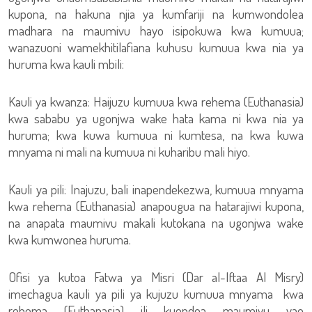
kupona, na hakuna njia ya kumfariji na kumwondolea
madhara na maumivu hayo isipokuwa kwa kumuua;
wanazuoni wamekhitilafiana kuhusu kumuua kwa nia ya
huruma kwa kauli mbili:
Kauli ya kwanza: Haijuzu kumuua kwa rehema (Euthanasia)
kwa sababu ya ugonjwa wake hata kama ni kwa nia ya
huruma; kwa kuwa kumuua ni kumtesa, na kwa kuwa
mnyama ni mali na kumuua ni kuharibu mali hiyo.
Kauli ya pili: Inajuzu, bali inapendekezwa, kumuua mnyama
kwa rehema (Euthanasia) anapougua na hatarajiwi kupona,
na anapata maumivu makali kutokana na ugonjwa wake
kwa kumwonea huruma.
Ofisi ya kutoa Fatwa ya Misri (Dar al-Iftaa Al Misry)
imechagua kauli ya pili ya kujuzu kumuua mnyama kwa
rehema (Euthanasia) ili kuondoa maumivu yao