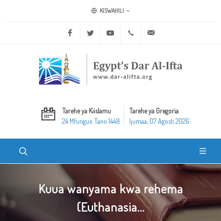
KISWAHILI
Facebook
Twitter
Youtube
+20 2 25970400
ask@dar-alifta.org
Tarehe ya Kiislamu
Tarehe ya Gregoria
24 Mfunguo Tano 1448
Ijumaa, 07 Agosti 2026
Kuua wanyama kwa rehema
(Euthanasia...