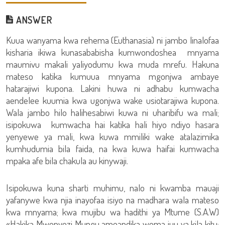
ANSWER
Kuua wanyama kwa rehema (Euthanasia) ni jambo linalofaa
kisharia ikiwa kunasababisha kumwondoshea mnyama
maumivu makali yaliyodumu kwa muda mrefu. Hakuna
mateso katika kumuua mnyama mgonjwa ambaye
hatarajiwi kupona. Lakini huwa ni adhabu kumwacha
aendelee kuumia kwa ugonjwa wake usiotarajiwa kupona.
Wala jambo hilo halihesabiwi kuwa ni uharibifu wa mali;
isipokuwa kumwacha hai katika hali hiyo ndiyo hasara
yenyewe ya mali, kwa kuwa mmiliki wake atalazimika
kumhudumia bila faida, na kwa kuwa haifai kumwacha
mpaka afe bila chakula au kinywaji.
Isipokuwa kuna sharti muhimu, nalo ni kwamba mauaji
yafanywe kwa njia inayofaa isiyo na madhara wala mateso
kwa mnyama; kwa mujibu wa hadithi ya Mtume (S.A.W)
«Hakika Mwenyezi Mungu ameandika wema juu ya kila kitu;