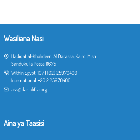
Wasiliana Nasi
Hadiqat al-Khalideen, Al Darassa, Kairo, Misri.
Sanduku la Posta 11675
Within Egypt:
107
|
(02) 25970400
International:
+20 2 25970400
ask@dar-alifta.org
Aina ya Taasisi