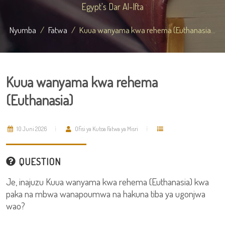
Egypt's Dar Al-Ifta
Nyumba
Fatwa
Kuua wanyama kwa rehema (Euthanasia...
Kuua wanyama kwa rehema
(Euthanasia)
10 Juni 2026
Ofisi ya Kutoa Fatwa ya Misri
QUESTION
Je, inajuzu Kuua wanyama kwa rehema (Euthanasia) kwa
paka na mbwa wanapoumwa na hakuna tiba ya ugonjwa
wao?