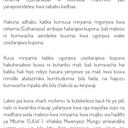
yanayoendelea; kwa sababu kadhaa:
Hakuna adhabu katika kumuua mnyama mgonjwa kwa
rehema (Euthanasia) ambaye hatarajiwi kupona; bali mateso
ni kumwacha aendelee kuumia kwa ugonjwa wake
usiotarajiwa kupona.
Kuua mnyama katika ugonjwa usiotarajiwa kupona
hakuhesabiwi kuwa ni kuharibu mali; bali kumwacha hai
katika hali hiyo ndiyo hasara yenyewe ya mali, kwa kuwa
mmiliki atalazimika kumhudumia bila faida, na haijuzu
kumwacha mpaka afe bila chakula au kinywaji.
Lakini pia kuna sharti muhimu la kutekeleza kauli hii ya pili,
nalo ni kwamba mauaji yafanywe kwa njia inayofaa isiyo na
madhara wala mateso kwa mnyama; kwa mujibu wa hadithi
ya Mtume (S.A.W ): «Hakika Mwenyezi Mungu ameandika
wema juu ya kila kitu; basi mnapoua, ueni vizuri; na