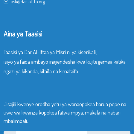
ask@dar-alifta.org
Aina ya Taasisi
Taasisi ya Dar Al-Iftaa ya Misri ni ya kiserikali,
isiyo ya faida ambayo inajiendesha kwa kujitegemea katika
ngazi ya kikanda, kitaifa na kimataifa.
Jisajili kwenye orodha yetu ya wanaopokea barua pepe na
uwe wa kwanza kupokea fatwa mpya, makala na habari
mbalimbali.