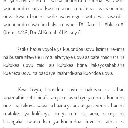
Al Qurtuby alisema: “Katika kuamrisha mema, watawala
wanauondoa uovu kwa mkono, maulamaa wanauondoa
uovu kwa ulimi na wale wanyonge -watu wa kawaida-
wanauondoa kwa kuchukia moyoni” [Al Jami’ Li Ahkam Al
Quran, 4/49, Dar Al Kutoob Al Masriya].
Katika hatua yoyote ya kuuondoa uovu lazima hekima
na busara zitawale ili mtu afanyaye uovu asipate madhara na
kutokea uovu zaidi au kutokea fitina itakayosababisha
kueneza uovu na baadaye itashindikana kuondoa uovu.
Kwa hivyo, kuondoa uovu kunakuwa na athari
zinazoathiri mtu binafsi au jamii, kwa hiyo jambo la kuondoa
uovu halitakuwa sawa ila baada ya kuziangalia vizuri athari na
matokeo ya kulifanya juu ya mtu na jamii, pamoja na
kuangalia uwiano kati ya kuuondoa uovu na athari za