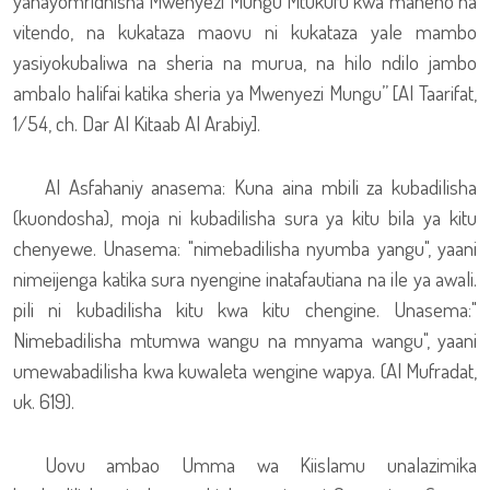
yanayomridhisha Mwenyezi Mungu Mtukufu kwa maneno na
vitendo, na kukataza maovu ni kukataza yale mambo
yasiyokubaliwa na sheria na murua, na hilo ndilo jambo
ambalo halifai katika sheria ya Mwenyezi Mungu” [Al Taarifat,
1/54, ch. Dar Al Kitaab Al Arabiy].
Al Asfahaniy anasema: Kuna aina mbili za kubadilisha
(kuondosha), moja ni kubadilisha sura ya kitu bila ya kitu
chenyewe. Unasema: "nimebadilisha nyumba yangu", yaani
nimeijenga katika sura nyengine inatafautiana na ile ya awali.
pili ni kubadilisha kitu kwa kitu chengine. Unasema:"
Nimebadilisha mtumwa wangu na mnyama wangu", yaani
umewabadilisha kwa kuwaleta wengine wapya. (Al Mufradat,
uk. 619).
Uovu ambao Umma wa Kiislamu unalazimika