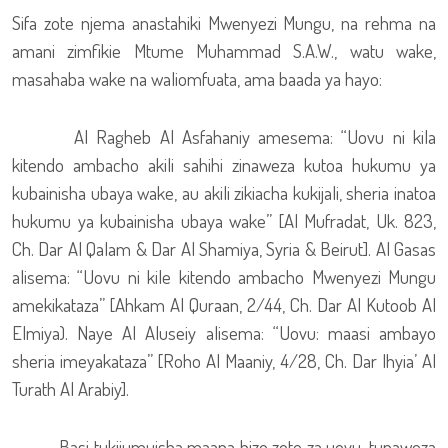
Sifa zote njema anastahiki Mwenyezi Mungu, na rehma na
amani zimfikie Mtume Muhammad S.A.W., watu wake,
masahaba wake na waliomfuata, ama baada ya hayo:
Al Ragheb Al Asfahaniy amesema: “Uovu ni kila
kitendo ambacho akili sahihi zinaweza kutoa hukumu ya
kubainisha ubaya wake, au akili zikiacha kukijali, sheria inatoa
hukumu ya kubainisha ubaya wake” [Al Mufradat, Uk. 823,
Ch. Dar Al Qalam & Dar Al Shamiya, Syria & Beirut]. Al Gasas
alisema: “Uovu ni kile kitendo ambacho Mwenyezi Mungu
amekikataza” [Ahkam Al Quraan, 2/44, Ch. Dar Al Kutoob Al
Elmiya). Naye Al Aluseiy alisema: “Uovu: maasi ambayo
sheria imeyakataza” [Roho Al Maaniy, 4/28, Ch. Dar Ihyia’ Al
Turath Al Arabiy].
Basi tukijumuisha maana hizo zote za uovu, tunaweza