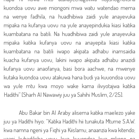
kuondoa uovu awe miongoni mwa watu watendao mema
na wenye fadhila, na huadhibiwa zaidi yule anayevuka
mipaka na kufanya uovu na yule anayepindukia kiasi katika
kuambatana na batili. Na huadhibiwa zaidi yule anayevuka
mipaka katika kufanya uovu na anayepita kiasi katika
kuambatana na batili iwapo akipata adhabu inamsaidia
kuacha kufanya uovu, lakini iwapo akipata adhabu anazidi
kufanya uovu anaofanya, basi bora aachwe, na mwenye
kutaka kuondoa uovu atakuwa hana budi ya kuuondoa uovu
wa yule mtu kwa moyo wake kama ilivyotajwa katika
Hadithi” [Sharh Al Nawawiy juu ya Sahihi Muslim, 2/25].
Abu Bakar bin Al Araby alisema katika maelezo yake
juu ya Hadithi hiyo: “Katika Hadithi hii tunakuta Mtume S.A.W.
kwa namna ngeni ya Fiqhi ya Kiislamu, anaanzia kwa kitendo;
yaani kubadilisha uovu kwa kuuondoa kwa mkono na