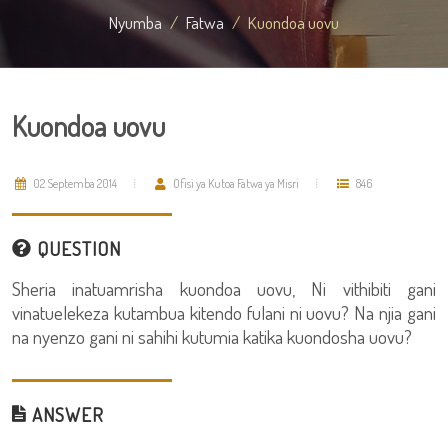
Nyumba
Fatwa
Kuondoa uovu
Kuondoa uovu
02 Septemba 2014
Ofisi ya Kutoa Fatwa ya Misri
846
QUESTION
Sheria inatuamrisha kuondoa uovu, Ni vithibiti gani
vinatuelekeza kutambua kitendo fulani ni uovu? Na njia gani
na nyenzo gani ni sahihi kutumia katika kuondosha uovu?
ANSWER