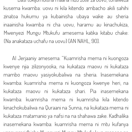
kusema kwamba: uovu ni kila kitendo ambacho akili sahihi
zinatoa hukumu ya kubainisha ubaya wake au sheria
inaainisha kwamba ni cha uovu, haramu au kinachukiza,
Mwenyezi Mungu Mtukufu amesema katika kitabu chake:
{Na anakataza uchafu na uovu} [AN NAHL, 90].
Al Jerjaaniy amesema: “Kuamrisha mema ni kuongoza
kwenye njia zilizonyooka, na kukataza maovu ni kukataza
mambo maovu yasiyokubaliwa na sheria. Inasemekana
kwamba: kuamrisha mema ni kuongoza kwenye heri, na
kukataza maovu ni kukataza shari. Pia inasemekana
kwamba: kuamrisha mema ni kuamrisha kila kitendo
kinachokubaliwa na Quraani na Sunna, na kukataza mema ni
kukataza matamanio ya nafsi na na shahawa zake. Kadhalika
inasemekana kwamba: kuamrisha mema ni mtu kufanya