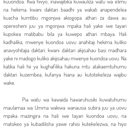
kuuondoa. Kwa hivyo, inawajibika kuwauliza watu wa elimu
na hekima; kwani daktari baadhi ya wakati anapendelea
kuacha kumtibu mgonjwa akiogopa athari za dawa au
operesheni juu ya mgonjwa mpaka hali yake iwe tayari
kupokea matibabu bila ya kuwepo athari mbaya. Hali
kadhalika, mwenye kuondoa uovu anahitaji hekima kuliko
anavyohitajia daktari; kwani daktari akjisahau basi madhara
yake ni madogo kuliko akijisahau mwenye kuondoa uovu. Na
katika hali hii ya kughafilika hakuna mtu atakaemtuhumu
daktari kuzembea, kufanya hiana au kutotekeleza wajibu
wake.
Pia watu wa kawaida hawaruhusiki kuwatuhumu
maulamaa wa Umma wakiwa wanausia subira juu ya uovu
mpaka mazingira na hali iwe tayari kuondoa uovu, na
matokeo ya kubadilisha yawe rahisi kutekelezwa, na hiyo