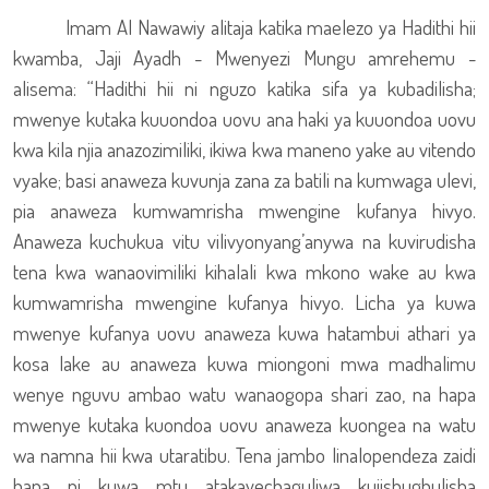
Imam Al Nawawiy alitaja katika maelezo ya Hadithi hii
kwamba, Jaji Ayadh - Mwenyezi Mungu amrehemu -
alisema: “Hadithi hii ni nguzo katika sifa ya kubadilisha;
mwenye kutaka kuuondoa uovu ana haki ya kuuondoa uovu
kwa kila njia anazozimiliki, ikiwa kwa maneno yake au vitendo
vyake; basi anaweza kuvunja zana za batili na kumwaga ulevi,
pia anaweza kumwamrisha mwengine kufanya hivyo.
Anaweza kuchukua vitu vilivyonyang’anywa na kuvirudisha
tena kwa wanaovimiliki kihalali kwa mkono wake au kwa
kumwamrisha mwengine kufanya hivyo. Licha ya kuwa
mwenye kufanya uovu anaweza kuwa hatambui athari ya
kosa lake au anaweza kuwa miongoni mwa madhalimu
wenye nguvu ambao watu wanaogopa shari zao, na hapa
mwenye kutaka kuondoa uovu anaweza kuongea na watu
wa namna hii kwa utaratibu. Tena jambo linalopendeza zaidi
hapa ni kuwa mtu atakayechaguliwa kujishughulisha