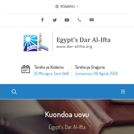
KISWAHILI
Facebook
Twitter
Youtube
+20 2 25970400
ask@dar-alifta.org
Tarehe ya Kiislamu
Tarehe ya Gregoria
25 Mfunguo Tano 1448
Jumamosi, 08 Agosti 2026
Kuondoa uovu
Egypt's Dar Al-Ifta