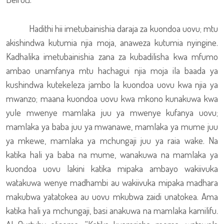
Hadithi hii imetubainishia daraja za kuondoa uovu; mtu
akishindwa kutumia njia moja, anaweza kutumia nyingine.
Kadhalika imetubainishia zana za kubadilisha kwa mfumo
ambao unamfanya mtu hachagui njia moja ila baada ya
kushindwa kutekeleza jambo la kuondoa uovu kwa njia ya
mwanzo; maana kuondoa uovu kwa mkono kunakuwa kwa
yule mwenye mamlaka juu ya mwenye kufanya uovu;
mamlaka ya baba juu ya mwanawe, mamlaka ya mume juu
ya mkewe, mamlaka ya mchungaji juu ya raia wake. Na
katika hali ya baba na mume, wanakuwa na mamlaka ya
kuondoa uovu lakini katika mipaka ambayo wakiivuka
watakuwa wenye madhambi au wakiivuka mipaka madhara
makubwa yatatokea au uovu mkubwa zaidi unatokea. Ama
katika hali ya mchungaji, basi anakuwa na mamlaka kamilifu.