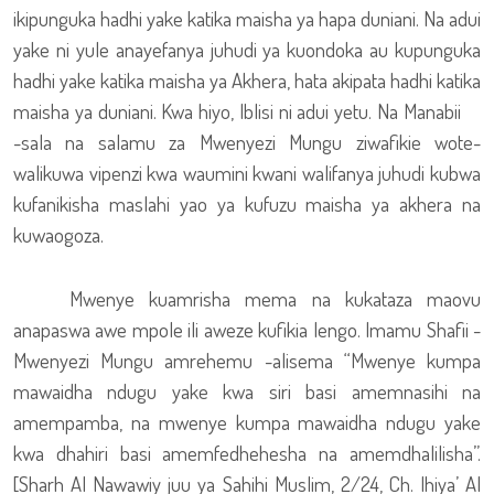
ikipunguka hadhi yake katika maisha ya hapa duniani. Na adui
yake ni yule anayefanya juhudi ya kuondoka au kupunguka
hadhi yake katika maisha ya Akhera, hata akipata hadhi katika
maisha ya duniani. Kwa hiyo, Iblisi ni adui yetu. Na Manabii
-sala na salamu za Mwenyezi Mungu ziwafikie wote-
walikuwa vipenzi kwa waumini kwani walifanya juhudi kubwa
kufanikisha maslahi yao ya kufuzu maisha ya akhera na
kuwaogoza.
Mwenye kuamrisha mema na kukataza maovu
anapaswa awe mpole ili aweze kufikia lengo. Imamu Shafii -
Mwenyezi Mungu amrehemu -alisema “Mwenye kumpa
mawaidha ndugu yake kwa siri basi amemnasihi na
amempamba, na mwenye kumpa mawaidha ndugu yake
kwa dhahiri basi amemfedhehesha na amemdhalilisha”.
[Sharh Al Nawawiy juu ya Sahihi Muslim, 2/24, Ch. Ihiya’ Al