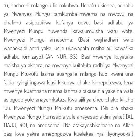
tu, nacho ni mlango ulio mkubwa. Uchafu ukienea, adhabu
ya Mwenyezi Mungu itamkumba mwema na mwovu, na
dhalimu asipozuiliwa kufanya uovu, basi adhabu ya
Mwenyezi Mungu huwenda ikawajumuisha watu wote.
Mwenyezi Mungu amesema: {Basi wajihadhari wale
wanaokaidi amri yake, usije ukawapata msiba au ikawafika
adhabu iumizayo} [AN NUR, 63]. Basi mwenye kuyataka
maisha ya akhera, na mwenye kuitafuta radhi ya Mwenyezi
Mungu Mtukufu lazima auangalie mlango huo, kwani una
faida nyingi ingawa kiasi kikubwa chake kimepotezwa, tena
mwenye kuamrisha mema lazima aitakase nia yake na wala
asiogope yule anayemkataza kwa ajili ya cheo chake kilicho
juu. Mwenyezi Mungu Mtukufu amesema: {Na bila shaka
Mwenyezi Mungu humsaidia yule anayesaidia dini yake} [AL
HAJJ, 40], na amesema: {Na atakayeshikamana na Allah
basi kwa yakini ameongozwa kuelekea njia iliyonyooka.}