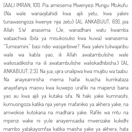
[AALI IMRAN, 101]. Pia amesema Mwenyezi Mungu Mtukufu:
{Na wale wanaojitahidi kwa ajili yetu, kwa yakini
tunawaongoza kwenye njia zetu} [AL ANKABUUT, 69], pia
Allah S.W anasema: {Je, wanadhani watu kwamba
wataachwa (bila ya misukosuko kwa kuwa) wanasema:
“Tumeamini.” basi ndio wasijaribiwe?. Kwa yakini tuliwajaribu
wale wa kabla yao, ili Allah awatambulishe wale
waliosadikisha na ili awatambulishe waliokadhibisha.} [AL
ANKABUUT, 2:3]. Na jua, ujira unalipwa kwa mujibu wa taabu.
Na anayeamrisha mema haifai kuacha kumkataza
anayefanya maovu kwa kuwepo urafiki na mapenzi baina
yao au kwa ajili ya kutaka sifa. Ni haki yake kumnasihi,
kumuongoza katika njia yenye mafanikio ya akhera yake, na
amwokoe kutokana na madhara yake. Rafiki wa mtu na
mpenzi wake ni yule anayemsaidia mwenzake kukidhi
mambo yatakayomfaa katika maisha yake ya akhera, hata