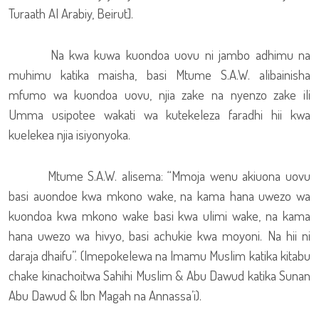
Turaath Al Arabiy, Beirut].
Na kwa kuwa kuondoa uovu ni jambo adhimu na
muhimu katika maisha, basi Mtume S.A.W. alibainisha
mfumo wa kuondoa uovu, njia zake na nyenzo zake ili
Umma usipotee wakati wa kutekeleza faradhi hii kwa
kuelekea njia isiyonyoka.
Mtume S.A.W. alisema: “Mmoja wenu akiuona uovu
basi auondoe kwa mkono wake, na kama hana uwezo wa
kuondoa kwa mkono wake basi kwa ulimi wake, na kama
hana uwezo wa hivyo, basi achukie kwa moyoni. Na hii ni
daraja dhaifu”. (Imepokelewa na Imamu Muslim katika kitabu
chake kinachoitwa Sahihi Muslim & Abu Dawud katika Sunan
Abu Dawud & Ibn Magah na Annassa’i).