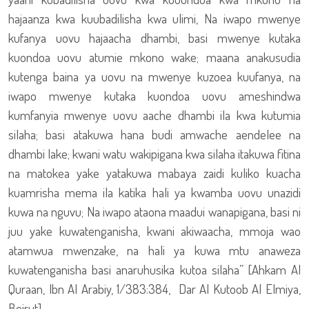
hajaanza kwa kuubadilisha kwa ulimi, Na iwapo mwenye
kufanya uovu hajaacha dhambi, basi mwenye kutaka
kuondoa uovu atumie mkono wake; maana anakusudia
kutenga baina ya uovu na mwenye kuzoea kuufanya, na
iwapo mwenye kutaka kuondoa uovu ameshindwa
kumfanyia mwenye uovu aache dhambi ila kwa kutumia
silaha; basi atakuwa hana budi amwache aendelee na
dhambi lake; kwani watu wakipigana kwa silaha itakuwa fitina
na matokea yake yatakuwa mabaya zaidi kuliko kuacha
kuamrisha mema ila katika hali ya kwamba uovu unazidi
kuwa na nguvu; Na iwapo ataona maadui wanapigana, basi ni
juu yake kuwatenganisha, kwani akiwaacha, mmoja wao
atamwua mwenzake, na hali ya kuwa mtu anaweza
kuwatenganisha basi anaruhusika kutoa silaha” [Ahkam Al
Quraan, Ibn Al Arabiy, 1/383:384, Dar Al Kutoob Al Elmiya,
Beirut].