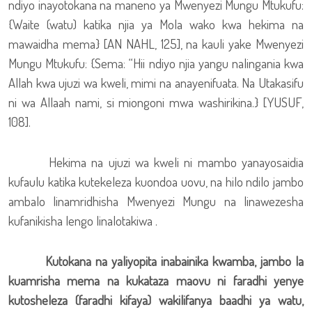
ndiyo inayotokana na maneno ya Mwenyezi Mungu Mtukufu:
{Waite (watu) katika njia ya Mola wako kwa hekima na
mawaidha mema} [AN NAHL, 125], na kauli yake Mwenyezi
Mungu Mtukufu: {Sema: “Hii ndiyo njia yangu nalingania kwa
Allah kwa ujuzi wa kweli, mimi na anayenifuata. Na Utakasifu
ni wa Allaah nami, si miongoni mwa washirikina.} [YUSUF,
108].
Hekima na ujuzi wa kweli ni mambo yanayosaidia
kufaulu katika kutekeleza kuondoa uovu, na hilo ndilo jambo
ambalo linamridhisha Mwenyezi Mungu na linawezesha
kufanikisha lengo linalotakiwa .
Kutokana na yaliyopita inabainika kwamba, jambo la
kuamrisha mema na kukataza maovu ni faradhi yenye
kutosheleza (faradhi kifaya) wakilifanya baadhi ya watu,