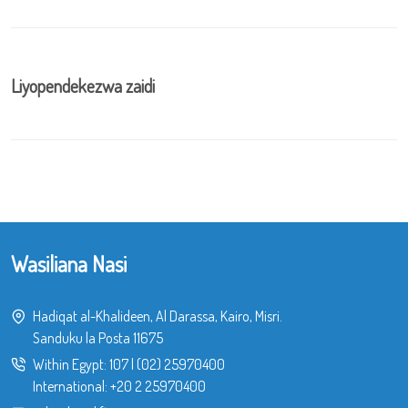
Liyopendekezwa zaidi
Wasiliana Nasi
Hadiqat al-Khalideen, Al Darassa, Kairo, Misri.
Sanduku la Posta 11675
Within Egypt:
107
|
(02) 25970400
International:
+20 2 25970400