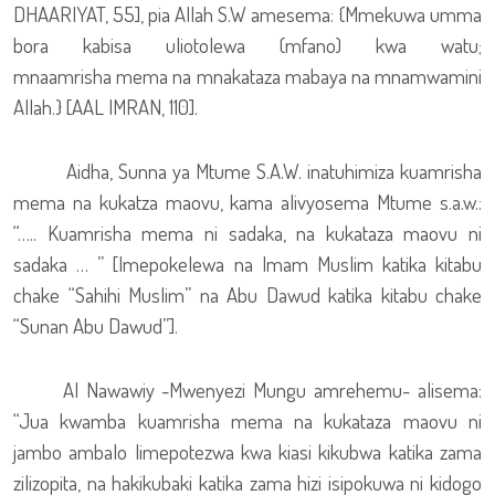
DHAARIYAT, 55], pia Allah S.W amesema: {Mmekuwa umma
bora kabisa uliotolewa (mfano) kwa watu;
mnaamrisha mema na mnakataza mabaya na mnamwamini
Allah.} [AAL IMRAN, 110].
Aidha, Sunna ya Mtume S.A.W. inatuhimiza kuamrisha
mema na kukatza maovu, kama alivyosema Mtume s.a.w.:
“….. Kuamrisha mema ni sadaka, na kukataza maovu ni
sadaka … ” [Imepokelewa na Imam Muslim katika kitabu
chake “Sahihi Muslim” na Abu Dawud katika kitabu chake
“Sunan Abu Dawud”].
Al Nawawiy -Mwenyezi Mungu amrehemu- alisema:
“Jua kwamba kuamrisha mema na kukataza maovu ni
jambo ambalo limepotezwa kwa kiasi kikubwa katika zama
zilizopita, na hakikubaki katika zama hizi isipokuwa ni kidogo