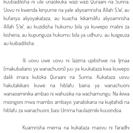
kuubadilisha ni ule unaokiuka wazi wazi Quraani na Sunna.
Uovu ni kwenda kinyume na yale aliyoamrisha Allah S.W, au
kufanya aliyoyakataza, au kuacha kikamilifu aliyoamrisha
Allah S.W, au kuzidisha hukumu bila ya kuwepo matini za
kisheria, au kupunguza hukumu bila ya udhuru, au kuigeuza
au kuibadilisha.
Ili uovu uwe uovu ni lazima upitishwe na Ijmaa
(makubaliano ya wanachuoni) juu ya kuukataza kwa kuwepo
dalili imara kutoka Quraani na Sunna. Kukataza uovu
hakutakikani kuwe na hitilafu baina ya wanachuoni
wanaoaminika ambao ni wahusika na wachamungu. Na ikiwa
miongoni mwa mambo ambayo yanatokana na kujitahidi na
hitilafu za wanachuoni, basi Umma haulazimiki kuuondoa.
Kuamrisha mema na kukataza maovu ni faradhi