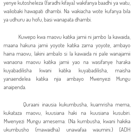
yenye kutosheleza (faradhi kifaya) wakifanya baadhi ya watu,
waliobaki hawapati dhambi. Na wakiacha wote kufanya bila
ya udhuru au hofu, basi wanapata dhambi.
Kuwepo kwa maovu katika jamii ni jambo la kawaida,
maana hakuna jamii yoyote katika zama yoyote, ambayo
haina maovu, lakini ambalo si la kawaida ni pale wanajamii
wanaona maovu katika jamii yao na wasifanye haraka
kuyabadilisha kwani katika kuyabadilisha, maisha
yanaendelea katika njia ambayo Mwenyezi Mungu
anaipenda.
Quraani inausia kukumbusha, kuamrisha mema,
kukataza maovu, kuusiana haki na kuusiana kusubiri.
Mwenyezi Mungu amesema: {Na kumbusha, kwani hakika
ukumbusho (mawaidha) unawafaa waumini.} [ADH