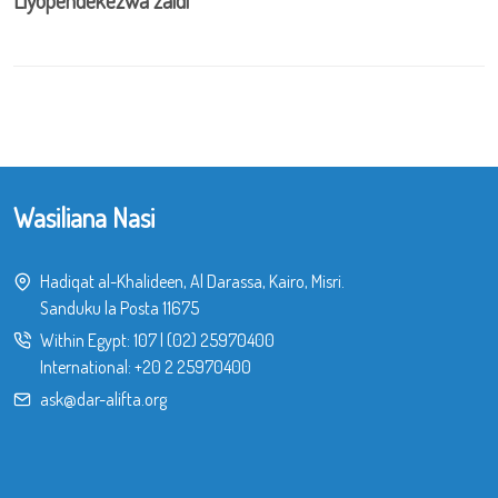
Wasiliana Nasi
Hadiqat al-Khalideen, Al Darassa, Kairo, Misri.
Sanduku la Posta 11675
Within Egypt:
107
|
(02) 25970400
International:
+20 2 25970400
ask@dar-alifta.org