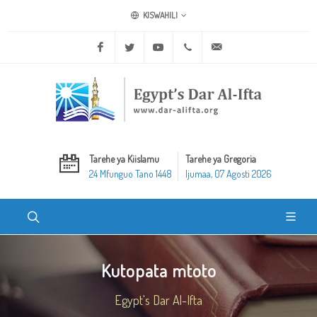
KISWAHILI
Facebook
Twitter
Youtube
+20 2 25970400
ask@dar-alifta.org
Tarehe ya Kiislamu
Tarehe ya Gregoria
24 Mfunguo Tano 1448
Ijumaa, 07 Agosti 2026
Kutopata mtoto
Egypt's Dar Al-Ifta