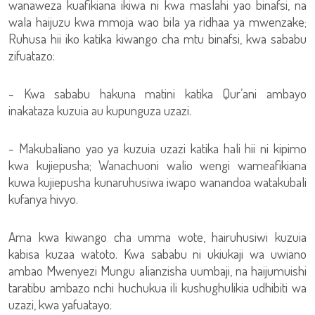
wanaweza kuafikiana ikiwa ni kwa maslahi yao binafsi, na
wala haijuzu kwa mmoja wao bila ya ridhaa ya mwenzake;
Ruhusa hii iko katika kiwango cha mtu binafsi, kwa sababu
zifuatazo:
- Kwa sababu hakuna matini katika Qur’ani ambayo
inakataza kuzuia au kupunguza uzazi.
- Makubaliano yao ya kuzuia uzazi katika hali hii ni kipimo
kwa kujiepusha; Wanachuoni walio wengi wameafikiana
kuwa kujiepusha kunaruhusiwa iwapo wanandoa watakubali
kufanya hivyo.
Ama kwa kiwango cha umma wote, hairuhusiwi kuzuia
kabisa kuzaa watoto. Kwa sababu ni ukiukaji wa uwiano
ambao Mwenyezi Mungu alianzisha uumbaji, na haijumuishi
taratibu ambazo nchi huchukua ili kushughulikia udhibiti wa
uzazi, kwa yafuatayo: