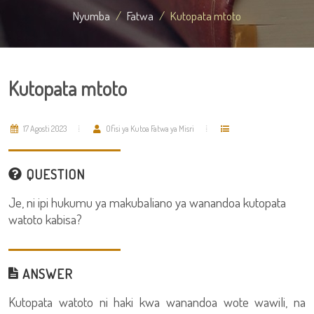
Nyumba
Fatwa
Kutopata mtoto
Kutopata mtoto
17 Agosti 2023
Ofisi ya Kutoa Fatwa ya Misri
QUESTION
Je, ni ipi hukumu ya makubaliano ya wanandoa kutopata
watoto kabisa?
ANSWER
Kutopata watoto ni haki kwa wanandoa wote wawili, na