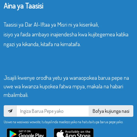
Aina ya Taasisi
Taasisi ya Dar Al-Iftaa ya Misri ni ya kiserikali,
isiyo ya faida ambayo inajiendesha kwa kujitegemea katika
ngazi ya kikanda, kitaifa na kimataifa.
Jisajili kwenye orodha yetu ya wanaopokea barua pepe na
uwe wa kwanza kupokea fatwa mpya, makala na habari
mbalimbali.
Bofya kujiunga nasi
Usiwe na wasiwasi wowote, tutayalinda maelezo yako na hatutaitupa barua pepe yako.