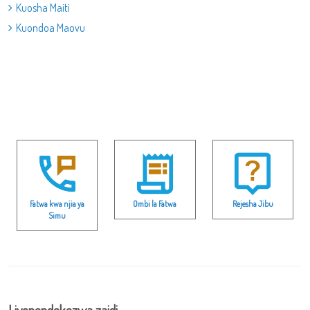
Kuosha Maiti
Kuondoa Maovu
Fatwa kwa njia ya
Ombi la Fatwa
Rejesha Jibu
Simu
Liyopendekezwa zaidi