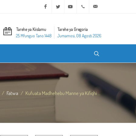
Facebook
Twitter
Youtube
+20 2 25970400
ask@dar-alifta.org
Tarehe ya Kiislamu
Tarehe ya Gregoria
25 Mfunguo Tano 1448
Jumamosi, 08 Agosti 2026
Fatwa
Kufuata Madhehebu Manne ya Kifiqhi ...