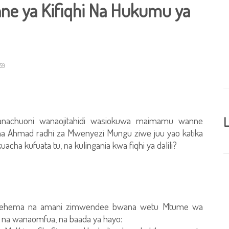
e ya Kifiqhi Na Hukumu ya
59
nachuoni wanaojitahidi wasiokuwa maimamu wanne
L
, na Ahmad radhi za Mwenyezi Mungu ziwe juu yao katika
cha kufuata tu, na kulingania kwa fiqhi ya dalili?
a rehema na amani zimwendee bwana wetu Mtume wa
na wanaomfua, na baada ya hayo: