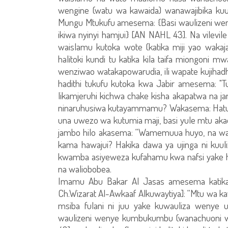
wengine (watu wa kawaida) wanawajibika kuul
Mungu Mtukufu amesema: {Basi waulizeni we
ikiwa nyinyi hamjui} [AN NAHL 43]. Na vilev
waislamu kutoka wote (katika miji yao wakaj
halitoki kundi tu katika kila taifa miongoni 
wenziwao watakapowarudia, ili wapate kujihad
hadithi tukufu kutoka kwa Jabir amesema: "Tu
likamjeruhi kichwa chake kisha akapatwa na j
ninaruhusiwa kutayammamu? Wakasema: Hat
una uwezo wa kutumia maji, basi yule mtu ak
jambo hilo akasema: “Wamemuua huyo, na wa
kama hawajui? Hakika dawa ya ujinga ni kuu
kwamba asiyeweza kufahamu kwa nafsi yake hu
na waliobobea.
Imamu Abu Bakar Al Jasas amesema katika ki
Ch.Wizarat Al-Awkaaf Alkuwaytiya]: “Mtu wa kaw
msiba fulani ni juu yake kuwauliza wenye 
waulizeni wenye kumbukumbu (wanachuoni wa 