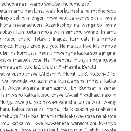
nachuoni na ni wajibu wakubali hukumu zao”.
uata imamu maalumu wala kujilazimisha na madhehebu
kauli iliyo sahihi miongoni mwa kauli za wenye elimu, kama
sahihisha mwanachuoni Azzarkashey na wengineo kama
ana ubaya kumfuata mmoja wa maimamu wanne. Imamu
 kitabu chake “Fatawi”: Inajuzu kumfuata kila mmoja
ezi Mungu ziwe juu yao. Na inajuzu kwa kila mmoja
lani na kumfuata imamu mwengine katika suala jingine.
katika masuala yote. Na Mwenyezi Mungu ndiye ajuaye
a zaidi. [Uk. 122, Ch. Dar Al-Maarifa, Beruti].
ka kitabu chake [Al Bahr Al Muhiit, Ju.8, Ku.374-375,
u wa kawaida kujilazimisha kumuainisha mmoja katika
li, Alkiya alisema: inamlazimu. Ibn Burhaan alisema:
mwisho katika kitabu chake [Awail Alkadhaa], nalo ni
 Mungu ziwe juu yao hawakukanusha juu ya watu wengi
harti. Katika zama za Imamu Malik baadhi ya makhalifa
ehebu ya Malik basi Imamu Malik akawakataza na akatoa
mu katika miji kwa kuwaeneza wanachuoni, kwahiyo
a yeye tu. Ama kuhusu kauli mashuhuri “Hafutu yoyote