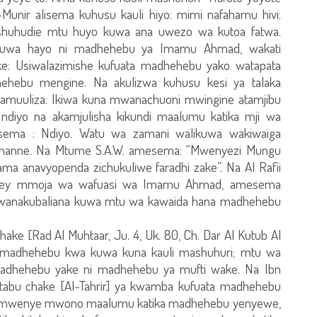
l-Munir alisema kuhusu kauli hiyo: mimi nafahamu hivi:
shuhudie mtu huyo kuwa ana uwezo wa kutoa fatwa.
 kuwa hayo ni madhehebu ya Imamu Ahmad, wakati
e: Usiwalazimishe kufuata madhehebu yako watapata
hehebu mengine. Na akulizwa kuhusu kesi ya talaka
 akamuuliza: Ikiwa kuna mwanachuoni mwingine atamjibu
ndiyo na akamjulisha kikundi maalumu katika mji wa
Akasema : Ndiyo. Watu wa zamani walikuwa wakiwaiga
 manne. Na Mtume S.A.W. amesema: “Mwenyezi Mungu
ma anavyopenda zichukuliwe faradhi zake”. Na Al Rafii
rawey mmoja wa wafuasi wa Imamu Ahmad, amesema
anakubaliana kuwa mtu wa kawaida hana madhehebu
hake [Rad Al Muhtaar, Ju. 4, Uk. 80, Ch. Dar Al Kutub Al
a madhehebu kwa kuwa kuna kauli mashuhuri; mtu wa
adhehebu yake ni madhehebu ya mufti wake. Na Ibn
kitabu chake [Al-Tahrir] ya kwamba kufuata madhehebu
 na mwenye mwono maalumu katika madhehebu yenyewe,