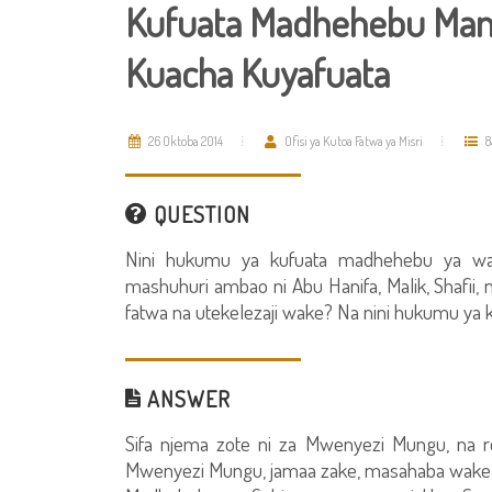
Kufuata Madhehebu Mann
Kuacha Kuyafuata
26 Oktoba 2014
Ofisi ya Kutoa Fatwa ya Misri
8
QUESTION
Nini hukumu ya kufuata madhehebu ya wa
mashuhuri ambao ni Abu Hanifa, Malik, Shafii
fatwa na utekelezaji wake? Na nini hukumu ya kua
ANSWER
Sifa njema zote ni za Mwenyezi Mungu, n
Mwenyezi Mungu, jamaa zake, masahaba wake 