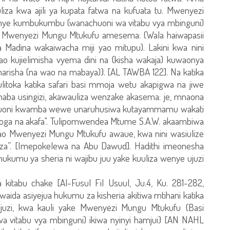
iza kwa ajili ya kupata fatwa na kufuata tu. Mwenyezi
nye kumbukumbu (wanachuoni wa vitabu vya mbinguni)
ile Mwenyezi Mungu Mtukufu amesema: {Wala haiwapasii
a Madina wakaiwacha miji yao mitupu). Lakini kwa nini
mwao kujielimisha vyema dini na (kisha wakaja) kuwaonya
harisha (na wao na mabaya)}. [AL TAWBA 122]. Na katika
litoka katika safari basi mmoja wetu akapigwa na jiwe
anaba usingizi, akawauliza wenzake akasema: je, mnaona
uoni kwamba wewe unaruhusiwa kutayammamu wakati
aoga na akafa". Tulipomwendea Mtume S.A.W. akaambiwa
o Mwenyezi Mungu Mtukufu awaue, kwa nini wasiulize
liza”. [Imepokelewa na Abu Dawud]. Hadithi imeonesha
kumu ya sheria ni wajibu juu yake kuuliza wenye ujuzi
tabu chake [Al-Fusul Fil Usuul, Ju.4, Ku. 281-282,
aida asiyejua hukumu za kisheria akitiwa mtihani katika
ujuzi, kwa kauli yake Mwenyezi Mungu Mtukufu {Basi
vitabu vya mbinguni) ikiwa nyinyi hamjui} [AN NAHL