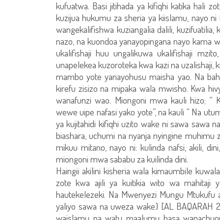
kufuatwa. Basi jitihada ya kifiqhi katika hali 
kuzijua hukumu za sheria ya kiislamu, nayo n
wangekalifishwa kuziangalia dalili, kuzifuatil
nazo, na kuondoa yanayopingana nayo kama waf
ukalifishaji huu ungalikuwa ukalifishaji mzi
unapelekea kuzoroteka kwa kazi na uzalishaji, 
mambo yote yanayohusu maisha yao. Na bahari 
kirefu zisizo na mipaka wala mwisho. Kwa hiv
wanafunzi wao. Miongoni mwa kauli hizo; “
wewe uipe nafasi yako yote”, na kauli “ Na ut
ya kujitahidi kifiqhi uzito wake ni sawa sawa n
biashara, uchumi na nyanja nyingine muhimu 
mikuu mitano, nayo ni: kulinda nafsi, akili, dini
miongoni mwa sababu za kuilinda dini.
Haingii akilini kisheria wala kimaumbile kuwa
zote kwa ajili ya kuitikia wito wa mahitaji 
hautekelezeki. Na Mwenyezi Mungu Mtukufu a
yaliyo sawa na uweza wake} [AL BAQARAH 28
waislamu na watu maalumu hasa wanachuoni n