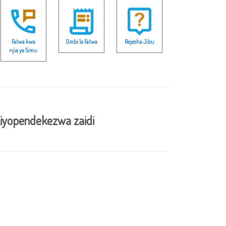
Fatwa kwa
Ombi la Fatwa
Rejesha Jibu
njia ya Simu
iyopendekezwa zaidi