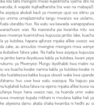
katika kila taifa miongoni mwao kujielimisha vyema dini na
rudia, ili wapate kujihadharisha (na wao na mabaya)}.
a asiyejua akubali kauli ya mwenye ujuzi wa elimu ya
 hiyo umma umejilazimisha tangu mwanzo wa uislamu,
ufuata utaratibu huo. Na watu wa kawaida wanapopatwa
a wanachuoni wao. Na inaonesha pia kwamba mtu wa
a awe mwenye kuamrishwa kupuuzia jambo lake, kuacha
bla ya kutokea, hapana ajifunze mpaka afikie uwezo wa
itihada zake, au amuulize mwingine miongoni mwa wenye
ima ikubaliwe fatwa yake. Na haifai kwa asiyejua kupuuzia
cha jambo kama ilivyokuwa kabla ya kutokea, kwani yeye
 hukumu ya Mwenyezi Mungu iliyothabiti kwa matini na
ibu wa kuacha kwake namna kabla ya kutokea kwake ni
amba huelekezwa katika kuujua ukweli wake kwa upande
io ufahamu huu uwe kwa watu wasiojua. Na haijuzu pia
a kujitahidi kutoa fatwa na vipimo mpaka afikie kuwa na
ufanya hivyo hana uwezo nao, na huenda umri wake
a kuwa mwenye kupata mtihani ni mvulana katika hali ya
 aliyeiona damu akatia shaka kwamba ni hedhi au si