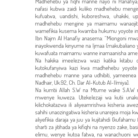
Madhehebu ya fiqhi manne nayo ni Hanafiya, 
nafasi kubwa zaidi kuliko madhehebu mengi
kufuatwa, uandishi, kuboreshwa, uhakiki, 
madhehebu mengine ya maimamu wanaojitahid
wamefikia kusema kwamba hukumu yoyote in
Ibn Najm Al Hanafiy anasema: “Miongoni mw
inayokwenda kinyume na Ijmaa (makubaliano
kuwafuata maimamu wanne inamaanisha ameacha
Na hakika imeelezwa wazi katika kitabu c
kutokufanyiwa kazi kwa madhehebu yoyot
madhehebu manne yana udhibiti, yameenea 
Nadhair, Uk.92, Ch. Dar Al-Kutub Al-Ilmiya].
Na kumtii Allah S.W na Mtume wake S.A.W ni
mwenye kuweza. Utekelezaji wa kutii una
kilichokatazwa ili aliyeamrishwa kisheria a
sahihi unaozingatiwa kisheria unarejea moja kw
aliyefikia daraja ya juu ya kujitahidi (kufaham
sharti za jitihada ya kifiqhi na nyenzo zake,
elimu, wenye kutoa fatwa, na wanachuoni we