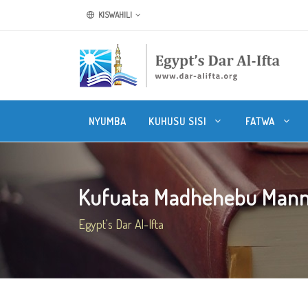
KISWAHILI
NYUMBA
KUHUSU SISI
FATWA
Kufuata Madhehebu Manne y
Egypt's Dar Al-Ifta