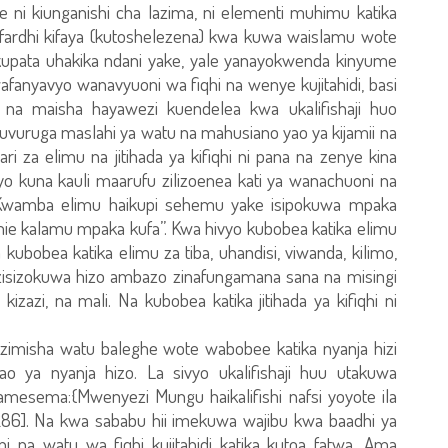
zote ni kiunganishi cha lazima, ni elementi muhimu katika
i fardhi kifaya (kutoshelezena) kwa kuwa waislamu wote
ia, kupata uhakika ndani yake, yale yanayokwenda kinyume
anyavyo wanavyuoni wa fiqhi na wenye kujitahidi, basi
to, na maisha hayawezi kuendelea kwa ukalifishaji huo
kuvuruga maslahi ya watu na mahusiano yao ya kijamii na
za elimu na jitihada ya kifiqhi ni pana na zenye kina
yo kuna kauli maarufu zilizoenea kati ya wanachuoni na
 Kwamba elimu haikupi sehemu yake isipokuwa mpaka
umie kalamu mpaka kufa”. Kwa hivyo kubobea katika elimu
a kubobea katika elimu za tiba, uhandisi, viwanda, kilimo,
zisizokuwa hizo ambazo zinafungamana sana na misingi
, kizazi, na mali. Na kubobea katika jitihada ya kifiqhi ni
lazimisha watu baleghe wote wabobee katika nyanja hizi
yao ya nyanja hizo. La sivyo ukalifishaji huu utakuwa
mesema:{Mwenyezi Mungu haikalifishi nafsi yoyote ila
6]. Na kwa sababu hii imekuwa wajibu kwa baadhi ya
a watu wa fiqhi kujitahidi katika kutoa fatwa. Ama