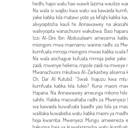
hedhi, hapo watu hao wawili lazima waulize wa
Na wala si wajibu kwa watu wa kawaida kumf
yake katika kila matawi yote ya kifiqhi katika 
alivyoipitisha kauli hii Annawawey na aka
walivyopita wanachuoni wakubwa. Basi hap
Izzi Al-Dini Ibn Abdusalaam amesema katika
miongoni mwa maimamu wanne radhi za Mweny
kumfuata mmoja miongoni mwao katika suala fu
Na wala asichague kufuata mmoja peke yake 
zaidi, mwenye hekima, mpole zaidi na mweye rehm
Mwanachuoni mkubwa Al-Zarkashey alisema kati
Ch. Dar Al Kutubi]: “Swali: Inajuzu kwa mt
kumfuata katika kila tukio? Kuna maoni mawi
Hapana. Na Annawawey ameunga mkono hilo la 
sahihi. Hakika maswahaba radhi za Mwenyezi
wa kawaida kuwafuata baadhi yao bila ya mas
walitaka kuwabeba watu katika maoni ya madh
hoja kwamba Mwenyezi Mungu ameieneza eli
hakuona haja ya kuwalazimisha watu kumfuat