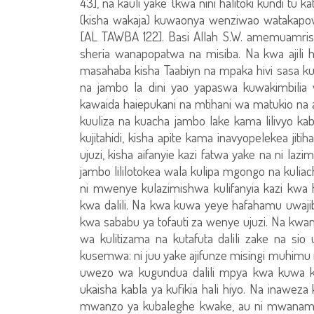
43], na kauli yake {kwa nini halitoki kundi tu 
(kisha wakaja) kuwaonya wenziwao watakapowa
[AL TAWBA 122]. Basi Allah S.W. amemuamrish
sheria wanapopatwa na misiba. Na kwa ajili
masahaba kisha Taabiyn na mpaka hivi sasa k
na jambo la dini yao yapaswa kuwakimbili
kawaida haiepukani na mtihani wa matukio n
kuuliza na kuacha jambo lake kama lilivyo ka
kujitahidi, kisha apite kama inavyopelekea j
ujuzi, kisha aifanyie kazi fatwa yake na ni laz
jambo lililotokea wala kulipa mgongo na kulia
ni mwenye kulazimishwa kulifanyia kazi kwa
kwa dalili. Na kwa kuwa yeye hafahamu uwaj
kwa sababu ya tofauti za wenye ujuzi. Na kw
wa kulitizama na kutafuta dalili zake na s
kusemwa: ni juu yake ajifunze misingi muhimu n
uwezo wa kugundua dalili mpya kwa kuwa k
ukaisha kabla ya kufikia hali hiyo. Na inawez
mwanzo ya kubaleghe kwake, au ni mwanamke