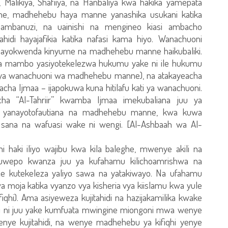
Malikiya, Shafiiya, na Hanbaliya kwa hakika yamepata
ne, madhehebu haya manne yanashika usukani katika
upambanuzi, na uainishi na mengineo kiasi ambacho
i hayajafikia katika nafasi kama hiyo. Wanachuoni
ayokwenda kinyume na madhehebu manne haikubaliki.
a mambo yasiyotekelezwa hukumu yake ni ile hukumu
 ya wanachuoni wa madhehebu manne), na atakayeacha
 Ijmaa – ijapokuwa kuna hitilafu kati ya wanachuoni.
ha “Al-Tahriir” kwamba Ijmaa imekubaliana juu ya
e yanayotofautiana na madhehebu manne, kwa kuwa
sana na wafuasi wake ni wengi. [Al-Ashbaah wa Al-
 haki iliyo wajibu kwa kila baleghe, mwenye akili na
kuwepo kwanza juu ya kufahamu kilichoamrishwa na
weze kutekeleza yaliyo sawa na yatakiwayo. Na ufahamu
a moja katika vyanzo vya kisheria vya kiislamu kwa yule
u fiqhi). Ama asiyeweza kujitahidi na hazijakamilika kwake
 basi ni juu yake kumfuata mwingine miongoni mwa wenye
nye kujitahidi, na wenye madhehebu ya kifiqhi yenye