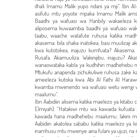
ilhali Imamu Malik yupo ndani ya mji”. Ibn A
asifutu mtu yoyote mpaka Imamu Malik am
Baadhi ya wafuasi wa Hanbily wakaeleza
aliposema kuwaambia baadhi ya wafuasi wak
taabu, waache watafute ruhusa katika mad
akasema: bila shaka inatokea, basi muulizaji
kwa kutotokea, inajuzu kumfuata? Akasema: 
Rusafa. Akamuuliza: Wakinijibu, inajuzu? 
wanaowataka kabla ya kudhihiri madhehebu
Mtukufu anapenda zichukuliwe ruhusa zake ka
ameeleza kutoka kwa Abi Al Fathi Al Ha
kwamba mwenendo wa wafuasi wetu wengi w
maalumu”.
Ibn Aabidiin alisema katika maelezo ya kitabu c
Elmiyah]: “Hatakiwi mtu wa kawaida kufuat
kawaida hana madhehebu maalumu, lakini m
Aabidiin akatolea sababu katika maelezo ya 
inamhusu mtu mwenye aina fulani ya ujuzi,