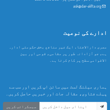
ask@dar-alifta.org
ادارے کی نوعیت
مصری دارالافتاء ایک غیر منافع بخش حکومتی ادارہ
ہے، جو آزادانہ طور پر مقامی، قومی اور بین
الاقوامی سطح پر کام کرتا ہے۔
ہماری میلنگ لسٹ میں سائن اپ کریں اور سب سے
پہلے فتاوی، مقالہ جات اور خبریں حاصل کریں۔
سبسکرائب کریں