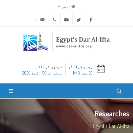
اردو
ask@dar-alifta.org
+20 2 25970400
Youtube
Twitter
Facebook
ہجری کیلنڈر
عیسوی کیلنڈر
23 صفر 1448
جمعرات, 06 اگست 2026
Researches
Egypt's Dar Al-Ifta