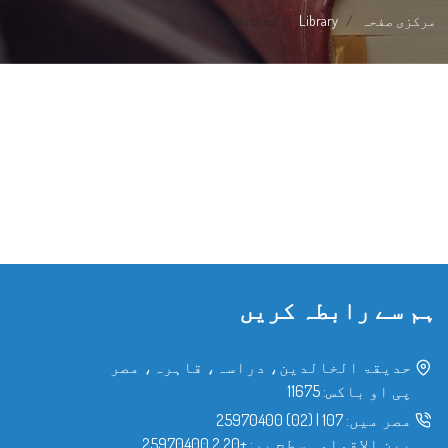
مرکزی صفحہ
Library
Researches
ہم سے رابطہ کریں
حدیقۃ الخالدین، دراسہ، قاہرہ، مصر
پی او باکس: 11675
مصر میں:
107
|
(02) 25970400
بین الاقوامی سطح پر:
+20 2 25970400