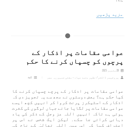
مزید پڑھیں
عوامی مقامات پر اذکار کے
پرچوں کو چسپاں کرنے کا حکم
28 ستمبر 2025
پروفیسر ڈاکٹر/ نظیر محمد عیاد - مفتی جمہوریہ مصر
null
عوامی مقامات پر اذکار کے پرچے چسپاں کرنے کا
کیا حکم ہے؟ بعض دوستوں نے مجھ سے یہ تجویز دی کہ
اذکار کے اسٹیکرز پرنٹ کروا کر انہیں کچھ ایسے
عوامی مقامات پر لگایا جائے جہاں لوگوں کی کثرت
ہوتی ہے تاکہ انہیں اللہ عز وجل کے ذکر کی یاد
دہانی کرائی جا سکے۔ لیکن ایک شخص نے اس پر
اعتراض کیا کہ اس میں اللہ تعالیٰ کے نام کی