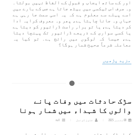
اور کے ساتھ ایجاب و قبول کے الفاظ نہیں بولتا۔
وہ صرف اس ٹیکسی میں بیٹھ جاتا ہے جس کے بارے میں
اسے پہلے سے معلوم ہے کہ یہ اسی سمت جا رہی ہے
جہاں وہ جانا چاہتا ہے، پھر وہ معروف کرایہ ادا
کر دیتا ہے، یا تو براہِ راست ڈرائیور کو دیتا ہے
یا کسی سواری کے ذریعے ڈرائیور تک پہنچا دیتا
ہے، جیسا کہ لوگوں میں رائج ہے۔ تو کیا یہ
معاملہ شرعاً صحیح شمار ہوگا؟
مزید پڑھیں
سڑک حادثات میں وفات پانے
والوں کا شہداء میں شمار ہونا
08 ستمبر 2025
فتویٰ کونسل
null
کیا سڑک حادثات میں جاں بحق ہونے والے شہداء