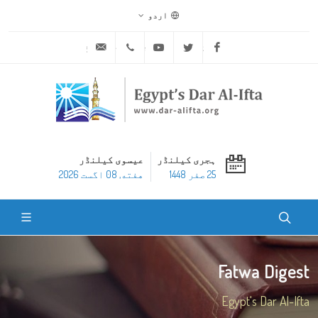
اردو
ask@dar-alifta.org
+20 2 25970400
Youtube
Twitter
Facebook
ہجری کیلنڈر
عیسوی کیلنڈر
25 صفر 1448
هفته, 08 اگست 2026
Fatwa Digest
Egypt's Dar Al-Ifta