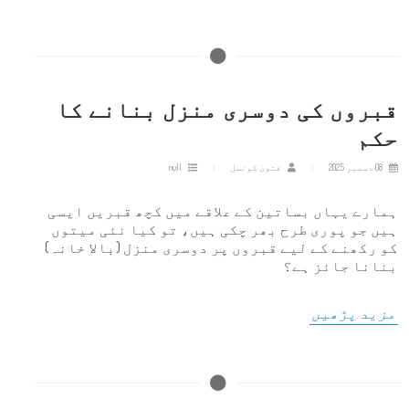
قبروں کی دوسری منزل بنانے کا
حکم
08 دسمبر 2025
فتویٰ کونسل
null
ہمارے یہاں بساتین کے علاقے میں کچھ قبریں ایسی
ہیں جو پوری طرح بھر چکی ہیں، تو کیا نئی میتوں
کو رکھنے کے لیے قبروں پر دوسری منزل (بالا خانہ)
بنانا جائز ہے؟
مزید پڑھیں