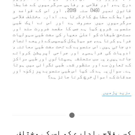
درج ہے، اور فلاحی و رفاہی سرگرمیوں کے ضابطۂ
قانون نمبر (149) سنہ 2019ء اور اس کے قواعد و
ضوابط کے مطابق کام کرتا ہے۔ ادارہ مختلف فلاحی
سرگرمیوں میں مصروف ہے اور اس نے ایک طبی
منصوبہ شروع کیا ہے جس کا مقصد ضرورت مند اور
مستحق طبقات کو اعلیٰ معیار کی مفت طبی سہولیات
فراہم کرنا ہے، جو میڈیکل کیمپس کے ذریعے انجام
دی جاتی ہیں۔اس منصوبے کے تحت مفت طبی معائنہ،
ادویات کی فراہمی، اور جراحی آپریشن کروائے
جاتے ہیں، یہ سب متعلقہ ہسپتالوں اور طبی مراکز
کے تعاون سے اور منظور شدہ طبی نگرانی میں ہوتا
ہے۔ سوال یہ ہے کہ کیا اس طبی منصوبے پر زکوٰۃ اور
صدقات کے اموال خرچ کرنا جائز ہے؟
مزید پڑھیں
کسی فلاحی ادارے کو اس کی مختلف