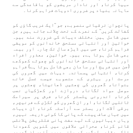
مہیا کرنا، اور نادار مریضوں کو باقاعدگی سے
ماہانہ بنیاد پر ضروری ادویات فراہم کرنا۔
پانچواں: ترقیاتی منصوبے، جو ’’ایک غریب گاؤں کو
کفالت کریں‘‘ کے نعرے کے تحت چلائے جاتے ہیں، جن
میں شامل ہیں: مختلف دیہات کی ضرورت مند بیوہ
خواتین اور انتہائی مستحق خاندانوں کو مویشی
فراہم کرنا، جس میں ڈیڑھ سال تک چارہ اور بیمہ
بھی شامل ہوتا ہے، بیوہ خواتین، معذور افراد
اور انتہائی مستحق خاندانوں کو چھوٹے کھوکھے
(جن میں فریج اور سامان بھی شامل ہوتا ہے) فراہم
کرنا، انتہائی پسماندہ دیہات میں گھروں کی
مرمت اور بہتری کے منصوبے جیسے غسل خانے
بنوانا، گھروں کی چھتیں ڈھانپنا، چھتوں پر
موصل مواد لگانا، دروازے اور کھڑکیاں نصب
کرنا، اندرونی پلستر کرنا، فرش پر سیرامک
ٹائلیں لگانا، اور ان گھروں کو لکڑی کے فرنیچر،
برقی آلات اور بستر سے آراستہ کرنا، ان دیہات
میں جہاں صاف پینے کے پانی کا کوئی ذریعہ نہیں،
وہاں دیہاتیوں کے لیے مفت پانی فلٹریشن پلانٹس
قائم کرنا، صحرائی علاقوں میں کنویں کھودنا
تاکہ مقامی لوگوں کو پانی میسر آئے، ان گھروں