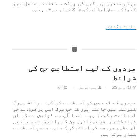
وہاں مدفون بزرگوں کی برکت سے فائدہ حاصل ہو،
کیونکہ بعض لوگ اس کو شرک قرار دیتے ہیں۔
مزید پڑھیں
مردوں کے لیے استطاعتِ حج کی
شرائط
23 اپریل 2026
فتویٰ کونسل
null
مردوں کے لیے حج کی استطاعت کی کیا شرائط ہیں؟
کیونکہ میں جانتا ہوں کہ حج صرف اسی پر فرض ہے جو
استطاعت رکھتا ہو، لہٰذا آپ سے گزارش ہے کہ ان
شرائط کو واضح فرمائیں جن کے پائے جانے سے آدمی
اس عظیم فریضے کی ادائیگی کے لیے صاحبِ استطاعت
شمار ہوتا ہے۔