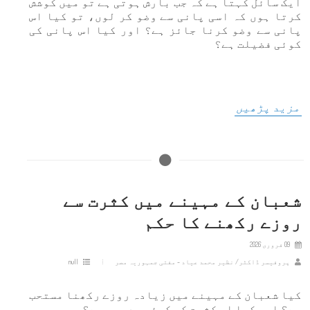
ایک سائل کہتا ہے کہ جب بارش ہوتی ہے تو میں کوشش
کرتا ہوں کہ اسی پانی سے وضو کر لوں، تو کیا اس
پانی سے وضو کرنا جائز ہے؟ اور کیا اس پانی کی
کوئی فضیلت ہے؟
مزید پڑھیں
شعبان کے مہینے میں کثرت سے
روزے رکھنے کا حکم
09 فروری 2026
پروفیسر ڈاکٹر/ نظیر محمد عیاد - مفتی جمہوریہ مصر
null
کیا شعبان کے مہینے میں زیادہ روزے رکھنا مستحب
ہے؟ اور کیا اس کثرت کی کوئی حد بھی ہے؟