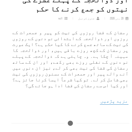
نیتوں کو جمع کرنے کا حکم
20 مئی 2026
فتویٰ کونسل
null
رمضان کے قضا روزوں کی نیت کو پیر و جمعرات کے
روزوں اور ذوالحجہ کے ابتدائی نو دنوں کے روزوں
کی نیت کے ساتھ جمع کرنے کا کیا حکم ہے؟ ایک عورت
پر رمضان کے کچھ روزے باقی ہیں، اور ذوالحجہ کا
مہینہ آ چکا ہے۔ وہ چاہتی ہے کہ ذوالحجہ کے پہلے
نو دنوں کے نفلی روزے بھی رکھے، اور ان کے ساتھ
رمضان کی قضا کی نیت بھی کر لے، نیز ان دنوں میں
آنے والے پیر اور جمعرات کے مسنون روزوں کی نیت
بھی شامل کر لے۔ تو کیا شرعاً ایسا کرنا جائز ہے؟
اور کیا اس سے رمضان کی قضا ادا ہو جائے گی؟
مزید پڑھیں