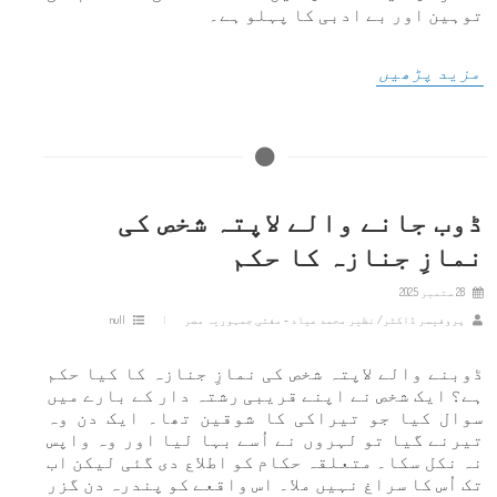
توہین اور بے ادبی کا پہلو ہے۔
مزید پڑھیں
ڈوب جانے والے لاپتہ شخص کی
نمازِ جنازہ کا حکم
28 ستمبر 2025
پروفیسر ڈاکٹر/ نظیر محمد عیاد - مفتی جمہوریہ مصر
null
ڈوبنے والے لاپتہ شخص کی نمازِ جنازہ کا کیا حکم
ہے؟ ایک شخص نے اپنے قریبی رشتہ دار کے بارے میں
سوال کیا جو تیراکی کا شوقین تھا۔ ایک دن وہ
تیرنے گیا تو لہروں نے اُسے بہا لیا اور وہ واپس
نہ نکل سکا۔ متعلقہ حکام کو اطلاع دی گئی لیکن اب
تک اُس کا سراغ نہیں ملا۔ اس واقعے کو پندرہ دن گزر