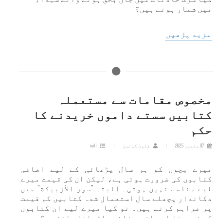
میں شمار ہوتے ہیں؟
مزید پڑھیں
مخصوص مقامات سے مستعملہ
کتابیں سستے داموں خریدنے کا
حکم
07 ستمبر 2025
فتویٰ کونسل
null
میرے بچوں کو ہر سال پڑھائی کے لیے اضافی
کتابوں کی ضرورت ہوتی ہے، لیکن ان کی قیمت میرے
لیے مناسب نہیں ہوتی۔ البتہ "سور الأزبیكة" میں
دکاندار پچھلے سال استعمال شدہ کتابیں کم قیمت
پر فراہم کرتے ہیں۔ تو کیا میرے لیے ان کتابوں
کو خریدنا اور ان سے فائدہ اٹھانا جائز ہے؟