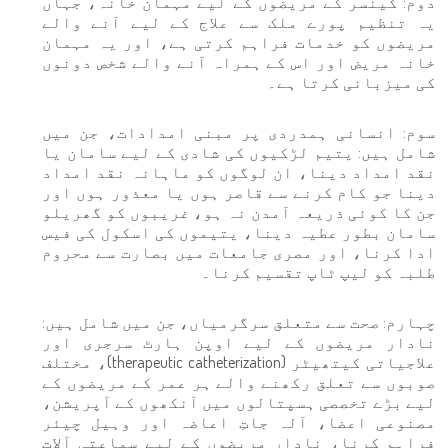
دوم: کینسر کے مریضوں کے لیے مہمان خانہ، جہاں
یہ تنظیم پورے ملک سے علاج کے لیے آنے والے
مریضوں کو خدمات فراہم کرتی ہے، اور یہ مہمان
خانہ مریض اور اس کے ہمراہ آنے والے شخص دونوں
کی میزبانی کرتا ہے۔
سوم: انسانی ہمدردی پر مبنی امدادات، جن میں
شامل ہیں: یتیم لڑکیوں کی شادی کے لیے سامان یا
نقد امداد دینا، ان لوگوں کو ماہانہ نقد امداد
دینا جو کام کرنے سے قاصر ہوں یا معذور ہوں اور
جن کا کوئی ذریعہ آمدن نہ ہو، غریبوں کو گھریلو
سامان بطور عطیہ دینا، یتیموں کی اسکول کی فیس
ادا کرنا، اور مصری جامعات میں بصارت سے محروم
طلبہ کو لیپ ٹاپ تقسیم کرنا۔
چہارم: صحت سے متعلق سرگرمیاں، جن میں شامل ہیں:
نادار مریضوں کے لیے اوپن ہارٹ سرجری اور
علاجیاتی کیتھیٹر (therapeutic catheterization)، مختلف
صوبوں سے تعلق رکھنے والے ہر عمر کے مریضوں کے
لیے بڑے تخصصی ہسپتالوں میں آنکھوں کے آپریشن،
مصنوعی اعضا، آلہ جاتِ اعاضہ اور وہیل چیئر
فراہم کرنا، نادار مریضوں کے لیے سماعتی آلات