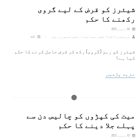
شیئرز کو قرض کے لیے گروی
رکھنے کا حکم
04 دسمبر 2025
پروفیسر ڈاکٹر/ نظیر محمد عیاد - مفتی جمہوریہ مصر
null
شیئرز کو رہن (گروی) رکھ کر قرض حاصل کرنے کا حکم
کیا ہے؟
مزید پڑھیں
میت کی کپڑوں کو چالیس دن سے
پہلے جلا دینے کا حکم
03 دسمبر 2025