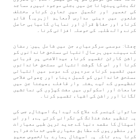
تک بجلی پہنچانا جن میں بجلی موجود نہیں، مساجد
کی تعمیر اور تکمیل میں تعاون کرنا، مختلف
ضلعوں میں دینی مدارس (معاہدِ ازہریہ) قائم
کرنا، اور حفاظِ قرآن اور نمایاں کامیابی حاصل
کرنے والے طلبہ کی حوصلہ افزائی کرنا۔
چھٹا: موسمی سرگرمیاں، جن میں شامل ہیں: رمضان
کے مہینے میں ہر سال انتہائی مستحق خاندانوں کو
راشن کارٹن تقسیم کرنا، عیدالاضحی پر قربانی
کرنا اور اس کا گوشت انتہائی مستحق خاندانوں
میں تقسیم کرنا، سردیوں کے موسم میں انتہائی
مستحق خاندانوں کو کمبل دینا، اور چھوٹی فلاحی
تنظیموں کے لیے ہفتہ وار قافلے بھیجنا جن میں
جامعات اور اسکولوں میں مفت کپڑوں کی نمائشیں
لگانا اور راشن کی اشیاء تقسیم کرنا۔
ساتواں: کینسر کے علاج کے لیے ایک اسپتال، جس کی
یہ تنظیم مفت فنڈنگ کی نگرانی کرتی ہے، اور اس
اسپتال کا مقصد دنیا کے جدید ترین طبی معیارات
اور منظوریوں کے مطابق معیاری طبی خدمات فراہم
کرنا ہے، تاکہ یہ اسپتال ہمارے بالخصوص صعیدِ