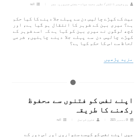
پروفیسر ڈاکٹر/ نظیر محمد عیاد - مفتی جمہوریہ مصر
null
میت کے کپڑے چالیس دن سے پہلے جلا دینے کا کیا حکم
ہے؟ میری بہن کے شوہر کا انتقال ہو گیا ہے، اور
کچھ لوگوں نے میری بہن کو کہا ہے کہ اسے شوہر کے
کپڑے چالیس دن سے پہلے جلا دینے چاہئیں، شرعی
لحاظ سے اس کا حکم کیا ہے؟
مزید پڑھیں
اپنے نفس کو فتنوں سے محفوظ
رکھنے کا طریقہ
01 دسمبر 2025
فتویٰ کونسل
null
میں اپنے نفس کو کیسے سنواروں اور اس دور کے