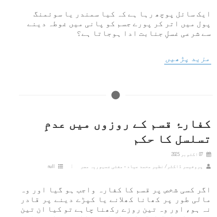
ایک سائل پوچھ رہا ہے کہ کیا سمندر یا سوئمنگ
پول میں اتر کر پورے جسم کو پانی میں غوطہ دینے
سے شرعی غسلِ جنابت ادا ہوجاتا ہے؟
مزید پڑھیں
کفارۂ قسم کے روزوں میں عدمِ
تسلسل کا حکم
07 اکتوبر 2025
پروفیسر ڈاکٹر/ نظیر محمد عیاد - مفتی جمہوریہ مصر
null
اگر کسی شخص پر قسم کا کفارہ واجب ہو گیا اور وہ
مالی طور پر کھانا کھلانے یا کپڑے دینے پر قادر
نہ ہو، اور وہ تین روزے رکھنا چاہے تو کیا ان تین