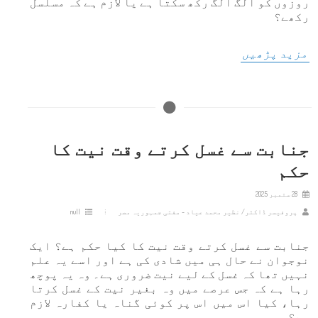
روزوں کو الگ الگ رکھ سکتا ہے یا لازم ہے کہ مسلسل
رکھے؟
مزید پڑھیں
جنابت سے غسل کرتے وقت نیت کا
حکم
28 ستمبر 2025
پروفیسر ڈاکٹر/ نظیر محمد عیاد - مفتی جمہوریہ مصر
null
جنابت سے غسل کرتے وقت نیت کا کیا حکم ہے؟ ایک
نوجوان نے حال ہی میں شادی کی ہے اور اسے یہ علم
نہیں تھا کہ غسل کے لیے نیت ضروری ہے۔ وہ یہ پوچھ
رہا ہے کہ جس عرصے میں وہ بغیر نیت کے غسل کرتا
رہا، کیا اس میں اس پر کوئی گناہ یا کفارہ لازم
ہے؟