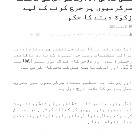
سرگرمیوں پر خرچ کرنے کے لیے
زکوٰة دینے کا حکم
21 ستمبر 2025
پروفیسر ڈاکٹر/ نظیر محمد عیاد - مفتی جمہوریہ مصر
null
ایک مصری غیر سرکاری فلاحی تنظیم جو مرکزی ادارہ
برائے تنظیمات وسماجی بہبود کے ساتھ باقاعدہ
رجسٹرڈ ہے، اور فلاحی کام کے قانون نمبر (149) سنہ
2019ء اور اس کے ضابطۂ عمل کے تحت کام کرتی ہے۔
اور چونکہ یہ تنظیم متعدد سرگرمیوں میں مصروفِ
عمل ہے، جن کا خلاصہ درج ذیل ہے:
اوّل: یتیم خانوں کا انتظام، جہاں تنظیم تندرست
اور معذور یتیم بچوں کی کفالت کرتی ہے، اور ان
کی دیکھ بھال متبادل مائیں اور نگرانوں کا مکمل
عملہ انجام دیتا ہے۔