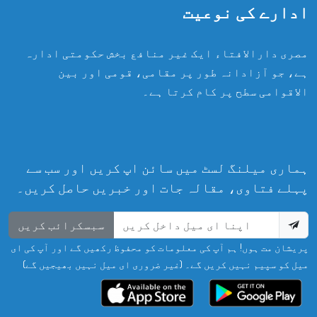
ادارے کی نوعیت
مصری دارالافتاء ایک غیر منافع بخش حکومتی ادارہ
ہے، جو آزادانہ طور پر مقامی، قومی اور بین
الاقوامی سطح پر کام کرتا ہے۔
ہماری میلنگ لسٹ میں سائن اپ کریں اور سب سے
پہلے فتاوی، مقالہ جات اور خبریں حاصل کریں۔
سبسکرائب کریں
پریشان مت ہوں! ہم آپ کی معلومات کو محفوظ رکھیں گے اور آپ کی ای
میل کو سپیم نہیں کریں گے۔ (غیر ضروری ای میل نہیں بھیجیں گے)