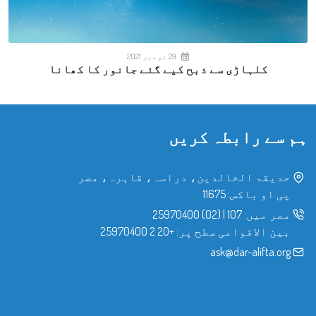
29 نومبر 2021
کلہاڑی سے ذبح کیے گئے جانور کا کھانا
ہم سے رابطہ کریں
حدیقۃ الخالدین، دراسہ، قاہرہ، مصر
پی او باکس: 11675
مصر میں:
107
|
(02) 25970400
بین الاقوامی سطح پر:
+20 2 25970400
ask@dar-alifta.org