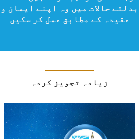
ہم مسلمانوں
کو مناسب اور عملی
رہنمائی فراہم کرتے ہیں تاکہ
بدلتے حالات میں وہ اپنے ایمان و
عقیدہ کے مطابق عمل کر سکیں
زیادہ تجویز کردہ