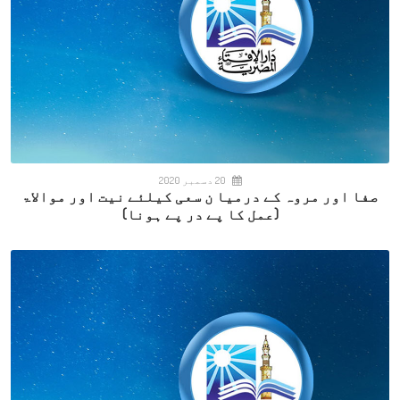
20 دسمبر 2020
صفا اور مروہ کے درمیا ن سعی کیلئے نیت اور موالاۃ
(عمل کا پے در پے ہونا)