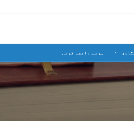
تاوی
ہم سے رابطہ کریں