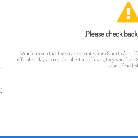
Please check back 
We inform you that the service operates from 9 am to 5 pm (Ca
official holidays. Except for inheritance fatwas, they work from 
and official hol
ز