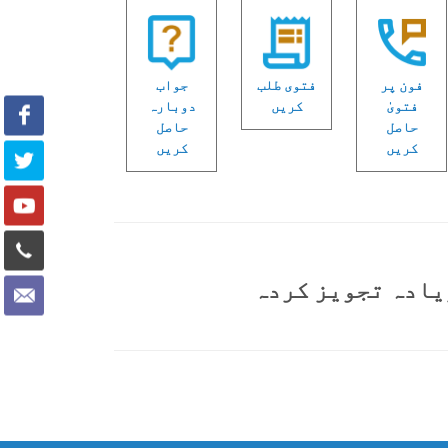
فون پر
فتوی طلب
جواب
فتویٰ
کریں
دوبارہ
حاصل
حاصل
کریں
کریں
یادہ تجویز کردہ