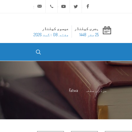
ask@dar-alifta.org
+20 2 25970400
Youtube
Twitter
Facebook
ہجری کیلنڈر
عیسوی کیلنڈر
25 صفر 1448
هفته, 08 اگست 2026
مرکزی صفحہ
Fatwa
فتوی طلب کریں