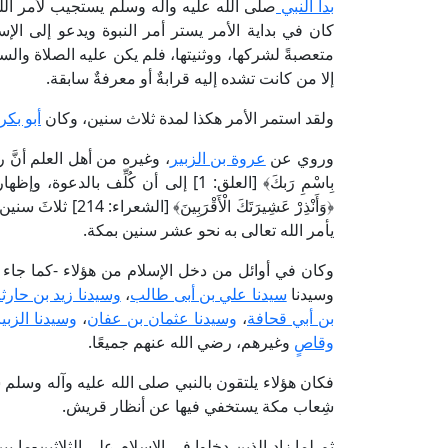
بدأ النبي
صلى الله عليه وآله وسلم يستجيب لأمر الله 
كان في بداية الأمر يستر أمر النبوة ويدعو إلى ال
متعصبةً لشركها، ووثنيتها، فلم يكن عليه الصلاة وا
إلا من كانت تشده إليه قرابةٌ أو معرفةٌ سابقة.
ولقد استمر الأمر هكذا لمدة ثلاث سنين، وكان
أبو بكر
وروي عن
عروة بن الزبير
، وغيره من أهل العلم أنَّ 
﴿وَأَنْذِرْ عَشِيرَتَ
يأمر الله تعالى به نحو عشر سنين بمكة.
وكان في أوائل من دخل الإسلام من هؤلاء -كما جاء 
وسيدنا
سيدنا علي بن أبى طالب
،
وسيدنا زيد بن حارث
بن أبي قحافة
،
وسيدنا عثمان بن عفان
،
وسيدنا الزبي
وقاصٍ
وغيرهم، رضي الله عنهم جميعًا.
فكان هؤلاء يلتقون بالنبي صلى الله عليه وآله وسلم س
شِعاب مكة يستخفي فيها عن أنظار قريش.
ثم لما زاد الذين دخلوا في الإسلام على الثلاثين-ما 