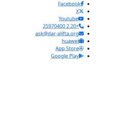
Facebook
X
Youtube
+20 2 25970400
ask@dar-alifta.org
huawei
App Store
Google Play