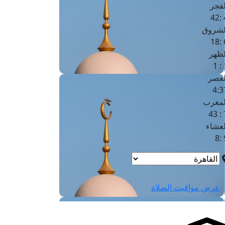
لفجر
4
لشروق
6
لظهر
1
لعصر
4:3
لمغرب
7 
لعشاء
9
عرض مواقيت الصلاة