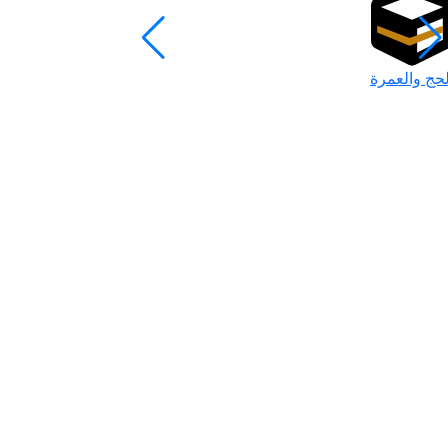
لحج والعمرة
رمضان