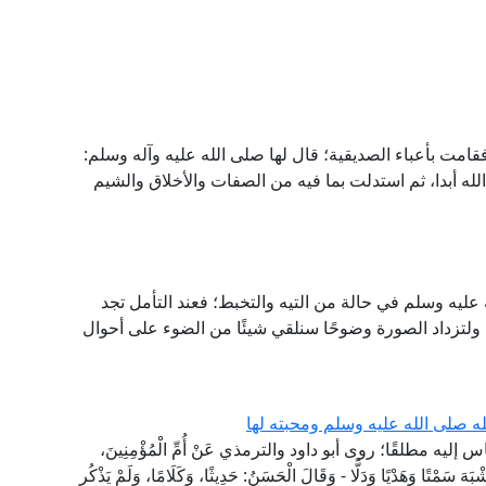
امت بأعباء الصديقية؛ قال لها صلى الله عليه وآله وسلم:
له أبدا، ثم استدلت بما فيه من الصفات والأخلاق والشيم
عليه وسلم في حالة من التيه والتخبط؛ فعند التأمل تجد
 ولتزداد الصورة وضوحًا سنلقي شيئًا من الضوء على أحوال
ه صلى الله عليه وسلم ومحبته لها
مطلقًا؛ روى أبو داود والترمذي عَنْ أُمِّ الْمُؤْمِنِينَ،
ْبَهَ سَمْتًا وَهَدْيًا وَدَلًّا - وَقَالَ الْحَسَنُ: حَدِيثًا، وَكَلَامًا، وَلَمْ يَذْكُرِ