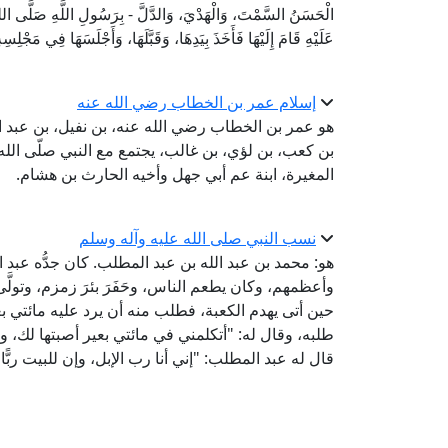
الْحَسَنُ السَّمْتَ، وَالْهَدْيَ، وَالدَّلَّ - بِرَسُولِ اللَّهِ صَلَّى اللهُ 
عَلَيْهِ قَامَ إِلَيْهَا فَأَخَذَ بِيَدِهَا، وَقَبَّلَهَا، وَأَجْلَسَهَا فِي مَجْلِسِه
إسلام عمر بن الخطاب رضي الله عنه
هو عمر بن الخطاب رضي الله عنه، بن نفيل، بن عبد الع
بن كعب، بن لؤي، بن غالب، يجتمع مع النبي صلّى الل
المغيرة، ابنة عم أبي جهل وأخيه الحارث بن هشام.
نسب النبي صلى الله عليه وآله وسلم
هو: محمد بن عبد الله بن عبد المطلب. كان جدُّه عب
وأعظمهم، وكان يطعم الناس، وحَفَرَ بئرَ زمزم، وتولّ
حين أتى يهدم الكعبة، فطلب منه أن يرد عليه مائتي ب
طلبه، وقال له: "أتكلمني في مائتي بعير أصبتها لك، وتت
قال له عبد المطلب: "إني أنا رب الإبل، وإن للبيت ربًّا