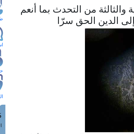
ة والثالثة من التحدث بما أنعم
 إلى الدين الحق سرّا
طل
اس
حج
ال
م
الق