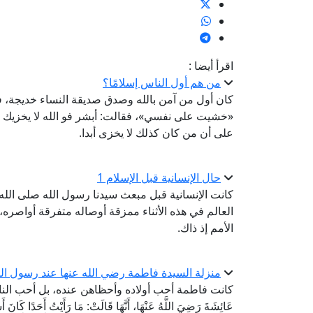
اقرأ أيضا :
من هم أول الناس إسلامًا؟
كان أول من آمن بالله وصدق صديقة النساء خديجة، فق
«خشيت على نفسي»، فقالت: أبشر فو الله لا يخزيك ال
على أن من كان كذلك لا يخزى أبدا.
حال الإنسانية قبل الإسلام 1
كانت الإنسانية قبل مبعث سيدنا رسول الله صلى الله 
العالم في هذه الأثناء ممزقة أوصاله متفرقة أواصره،
الأمم إذ ذاك.
منزلة السيدة فاطمة رضي الله عنها عند رسول الل
كانت فاطمة أحب أولاده وأحظاهن عنده، بل أحب الناس إليه 
عَائِشَةَ رَضِيَ اللَّهُ عَنْهَا، أَنَّهَا قَالَتْ: مَا رَأَيْتُ أَحَدًا كَانَ أَش