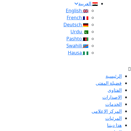
العربية
English
French
Deutsch
Urdu
Pashto
Swahili
Hausa
الرئيسية
فضيلة المفتى
الفتاوى
الإصدارات
الخدمات
المركز الإعلامى
المرئيات
هذا ديننا