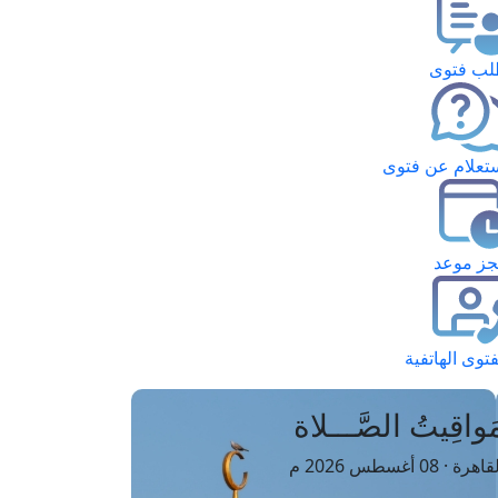
ب فتوى
تعلام عن فتوى
ز موعد
فتوى الهاتفية
َواقِيتُ الصَّـــلاة
اهرة · 08 أغسطس 2026 م