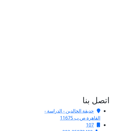
اتصل بنا
حديقة الخالدين - الدراسة -
القاهرة ص.ب 11675
107