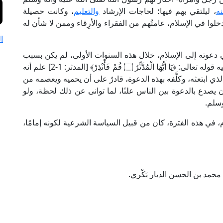
ه
، ليلتقي بهم فيها؛ لحاجات الإرشاد
والتعليم
، وكانت حصيلة
خلوا في الإسلام، عامتُهم من الفقراء والأرِقاء وممن لا شأن له
ا
 دعوته إلى الإسلام، خلال هذه السنوات الأولى، لم يكن بسبب
الخوف على نفسه، فهو حينما كُلِّف بالدعوة، ونزل عليه قوله تعالى: ﴿يَا أَيُّهَا الْمُدَّثِّرُ ۝ قُمْ فَأَنْذِرْ﴾ [المدثر: 1-2] علم أنه
لذي ابتعثه، وكلَّفه بهذه الدعوة، قادرٌ على أن يحميه ويعصمه من
يصدع بالدعوة بين الناس علنًا، لما توانى عن ذلك لحظة، ولو
سلم.
 في هذه الفترة، كان من قبيل السياسة الشرعية لكونه إمامًا،
مد بن الحسن الديار بَكْري.