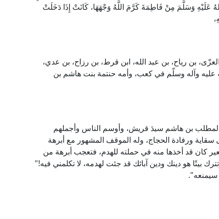
عَلَيْهِ وَسَلَّمَ مِنْ فَاطِمَةَ كَرَّمَ اللَّهُ وَجْهَهَا، كَانَتْ إِذَا دَخَلَتْ
ِ،
زّى، بن رياح، بن عبد الله، ابن قرط، بن رزاح، بن عدي،
ه عليه وآله وسلّم في كعب، وأمه حنتمة بنت هاشم بن
د المطلب بن هاشم سيدَ قريش، وأوسم الناس وأجملهم
َى سقاية ورفادة الحجاج، وله الموقف المشهور مع أبرهة
عير كان قد أخذها منه في حملته للهدم، فتعجب أبرهة من
رك بيتًا هو دينك ودين آبائك قد جئت لهدمه، لا تكلمني فيه!"
 سيمنعه".