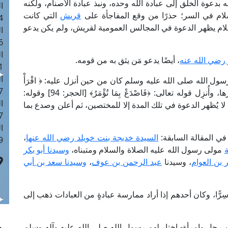
بدعوة الخلق إلى عبادة الله وحده، ونبذ عبادة الأصنام، ولكنه
ا
إسلام في السر؛ حذرًا من وقع المفاجأة على
قريش
التي كانت
 :42
لسلام يظهر الدعوة في المجالس العمومية لقريش، ولم يكن يدعو
ا
 :18
ا
 رضي الله عنه
، أيضًا يدعو مَن يثق به من قومه.
 : 1
ا
رسول الله صلى الله عليه وسلم كان من حين أنزل عليه: ﴿ اقْرَأْ
7
بِاسْمِ رَبكَ﴾ [العلق: 1] إلى أن كُلِّف بالدعوة، وإظهارها، وأُنزِل قوله تعالى: ﴿فَاصْدَعْ بِمَا تُؤْمَرُ﴾ [الحجر: 94] وقوله:
ا
كَ الْأَقْرَبِينَ﴾ [الشعراء: 214] ثلاثَ سنين لا يُظهر الدعوة في تلك المدة إلا للمختصين، ثم أعلن وصدع بما
: 43
ا
في المقالة السابقة:
السيدة خديجة بنت خويلد رضي الله عنها
،
 :8
ة
مولى رسول الله عليه الصلاة والسلام ومتبناه،
وسيدنا أبو بكر
ر بن العوام
، وسيدنا
عبد الرحمن بن عوف
،
وسيدنا سعد بن أبي
ِرًّا، وكان أحدهم إذا أراد ممارسة عبادةٍ من العبادات ذهب إلى
بين رجل وامرأة- اختار لهم رسول الله صلى الله عليه وآله وسلم