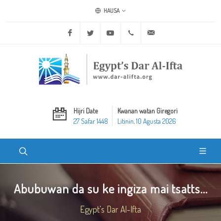
HAUSA
Facebook
Twitter
Youtube
+20 2 25970400
ask@dar-alifta.org
Hijri Date
Kwanan watan Giregori
27 Safar 1448
Litinin, 10 Agusta 2026
Abubuwan da su ke ingiza mai tsatts...
Egypt's Dar Al-Ifta