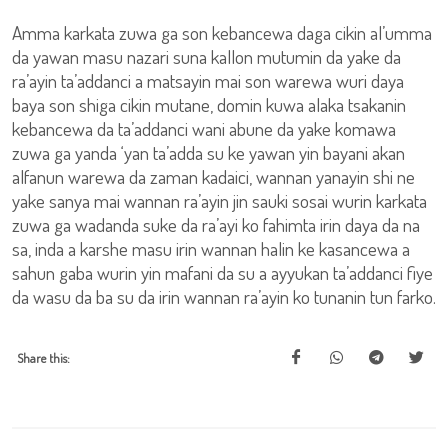
Amma karkata zuwa ga son kebancewa daga cikin al’umma
da yawan masu nazari suna kallon mutumin da yake da
ra’ayin ta’addanci a matsayin mai son warewa wuri daya
baya son shiga cikin mutane, domin kuwa alaka tsakanin
kebancewa da ta’addanci wani abune da yake komawa
zuwa ga yanda ‘yan ta’adda su ke yawan yin bayani akan
alfanun warewa da zaman kadaici, wannan yanayin shi ne
yake sanya mai wannan ra’ayin jin sauki sosai wurin karkata
zuwa ga wadanda suke da ra’ayi ko fahimta irin daya da na
sa, inda a karshe masu irin wannan halin ke kasancewa a
sahun gaba wurin yin mafani da su a ayyukan ta’addanci fiye
da wasu da ba su da irin wannan ra’ayin ko tunanin tun farko.
Share this: