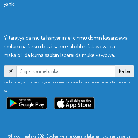
yanki.
Yi tarayya da mu ta hanyar imel dinmu domin kasancewa
mutum na farko da zai samu sababbin fatawowi, da
maƙaloli, da kuma sabbin labarai da muke kawowa.
Karba
Kar ka damu, zamu adana bayananka kamar yanda ya kamata, ba zamu daidaita imel dinka
ba.
©Haƙƙin mallaka 2021. Dukkan wani haƙƙin mallaka na Hukumar bayar da