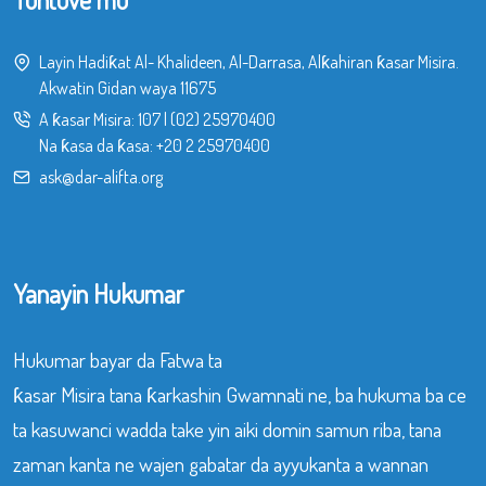
Layin Hadiƙat Al- Khalideen, Al-Darrasa, Alƙahiran ƙasar Misira.
Akwatin Gidan waya 11675
A ƙasar Misira:
107
|
(02) 25970400
Na ƙasa da ƙasa:
+20 2 25970400
ask@dar-alifta.org
Yanayin Hukumar
Hukumar bayar da Fatwa ta
ƙasar Misira tana ƙarkashin Gwamnati ne, ba hukuma ba ce
ta kasuwanci wadda take yin aiki domin samun riba, tana
zaman kanta ne wajen gabatar da ayyukanta a wannan