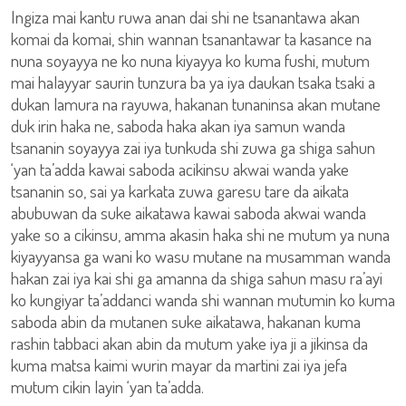
Ingiza mai kantu ruwa anan dai shi ne tsanantawa akan
komai da komai, shin wannan tsanantawar ta kasance na
nuna soyayya ne ko nuna kiyayya ko kuma fushi, mutum
mai halayyar saurin tunzura ba ya iya daukan tsaka tsaki a
dukan lamura na rayuwa, hakanan tunaninsa akan mutane
duk irin haka ne, saboda haka akan iya samun wanda
tsananin soyayya zai iya tunkuda shi zuwa ga shiga sahun
‘yan ta’adda kawai saboda acikinsu akwai wanda yake
tsananin so, sai ya karkata zuwa garesu tare da aikata
abubuwan da suke aikatawa kawai saboda akwai wanda
yake so a cikinsu, amma akasin haka shi ne mutum ya nuna
kiyayyansa ga wani ko wasu mutane na musamman wanda
hakan zai iya kai shi ga amanna da shiga sahun masu ra’ayi
ko kungiyar ta’addanci wanda shi wannan mutumin ko kuma
saboda abin da mutanen suke aikatawa, hakanan kuma
rashin tabbaci akan abin da mutum yake iya ji a jikinsa da
kuma matsa kaimi wurin mayar da martini zai iya jefa
mutum cikin layin ‘yan ta’adda.