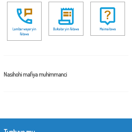
Lambar wayar yin
Buƙatar yin Fatawa
Maimaitawa
Fatawa
Nasihohi mafiya muhimmanci
Tuntuve mu