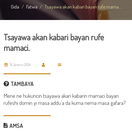
Gida
Fatwa
Tsayawa akan kabari bayan rufe mama...
Tsayawa akan kabari bayan rufe
mamaci.
31 Janairu 2024
TAMBAYA
Mene ne hukuncin tsayawa akan kabarin mamaci bayan
rufeshi domin yi masa addu’a da kuma nema masa gafara?
AMSA