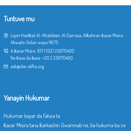
Tuntuve mu
Layin Hadiƙat Al- Khalideen, Al-Darrasa, Alƙahiran ƙasar Misira.
Akwatin Gidan waya 11675
A ƙasar Misira:
107
|
(02) 25970400
Na ƙasa da ƙasa:
+20 2 25970400
ask@dar-alifta.org
Yanayin Hukumar
Hukumar bayar da Fatwa ta
ƙasar Misira tana ƙarkashin Gwamnati ne, ba hukuma ba ce