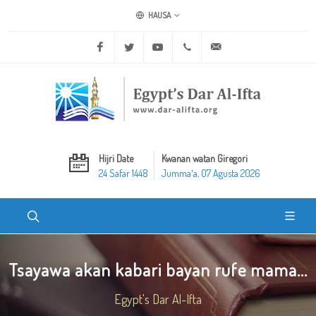
HAUSA
Facebook
Twitter
Youtube
+20 2 25970400
ask@dar-alifta.org
Hijri Date
Kwanan watan Giregori
24 Safar 1448
Jummaʼa, 07 Agusta 2026
Tsayawa akan kabari bayan rufe mama...
Egypt's Dar Al-Ifta