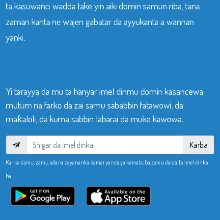
ta kasuwanci wadda take yin aiki domin samun riba, tana
zaman kanta ne wajen gabatar da ayyukanta a wannan
yanki.
Yi tarayya da mu ta hanyar imel dinmu domin kasancewa
mutum na farko da zai samu sababbin fatawowi, da
maƙaloli, da kuma sabbin labarai da muke kawowa.
Karba
Kar ka damu, zamu adana bayananka kamar yanda ya kamata, ba zamu daidaita imel dinka
ba.