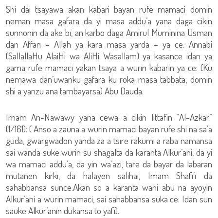
Shi dai tsayawa akan kabari bayan rufe mamaci domin
neman masa gafara da yi masa addu’a yana daga cikin
sunnonin da ake bi, an karbo daga Amirul Muminina Usman
dan Affan – Allah ya kara masa yarda – ya ce: Annabi
(SallallaHu AlaiHi wa AliHi Wasallam) ya kasance idan ya
gama rufe mamaci yakan tsaya a wurin kabarin ya ce: (Ku
nemawa dan’uwanku gafara ku roka masa tabbata, domin
shi a yanzu ana tambayarsa) Abu Dauda.
Imam An-Nawawy yana cewa a cikin littafin “Al-Azkar”
(1/161): ( Anso a zauna a wurin mamaci bayan rufe shi na sa’a
guda, gwargwadon yanda za a tsire rakumi a raba namansa
sai wanda suke wurin su shagalta da karanta Alkur’ani, da yi
wa mamaci addu’a, da yin wa’azi, tare da bayar da labaran
mutanen kirki, da halayen salihai, Imam Shafi’i da
sahabbansa sunce:Akan so a karanta wani abu na ayoyin
Alkur’ani a wurin mamaci, sai sahabbansa suka ce: Idan sun
sauke Alkur’anin dukansa to yafi).