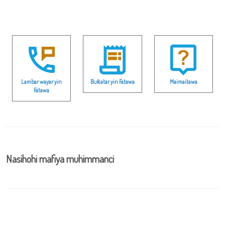
Lambar wayar yin
Buƙatar yin Fatawa
Maimaitawa
Fatawa
Nasihohi mafiya muhimmanci