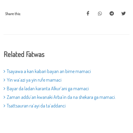
Share this:
Related Fatwas
Tsayawa a kan kabari bayan an birne mamaci
Yin wa’azi ya yin rufe mamaci
Bayar da ladan karanta Alkur’ani ga mamaci
Zaman addu’an kwanaki Arba’in da na shekara ga mamaci.
Tsattsauran ra’ayi da ta’addanci