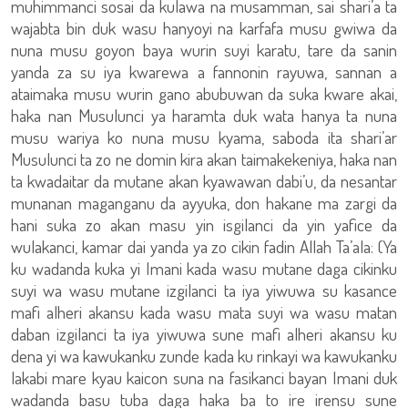
muhimmanci sosai da kulawa na musamman, sai shari’a ta
wajabta bin duk wasu hanyoyi na karfafa musu gwiwa da
nuna musu goyon baya wurin suyi karatu, tare da sanin
yanda za su iya kwarewa a fannonin rayuwa, sannan a
ataimaka musu wurin gano abubuwan da suka kware akai,
haka nan Musulunci ya haramta duk wata hanya ta nuna
musu wariya ko nuna musu kyama, saboda ita shari’ar
Musulunci ta zo ne domin kira akan taimakekeniya, haka nan
ta kwadaitar da mutane akan kyawawan dabi’u, da nesantar
munanan maganganu da ayyuka, don hakane ma zargi da
hani suka zo akan masu yin isgilanci da yin yafice da
wulakanci, kamar dai yanda ya zo cikin fadin Allah Ta’ala: (Ya
ku wadanda kuka yi Imani kada wasu mutane daga cikinku
suyi wa wasu mutane izgilanci ta iya yiwuwa su kasance
mafi alheri akansu kada wasu mata suyi wa wasu matan
daban izgilanci ta iya yiwuwa sune mafi alheri akansu ku
dena yi wa kawukanku zunde kada ku rinkayi wa kawukanku
lakabi mare kyau kaicon suna na fasikanci bayan Imani duk
wadanda basu tuba daga haka ba to ire irensu sune