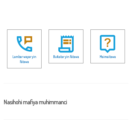
Lambar wayar yin
Buƙatar yin Fatawa
Maimaitawa
Fatawa
Nasihohi mafiya muhimmanci