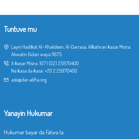
Tuntuve mu
Layin Hadiƙat Al- Khalideen, Al-Darrasa, Alƙahiran ƙasar Misira.
Akwatin Gidan waya 11675
A ƙasar Misira:
107
|
(02) 25970400
Na ƙasa da ƙasa:
+20 2 25970400
ask@dar-alifta.org
Yanayin Hukumar
Hukumar bayar da Fatwa ta