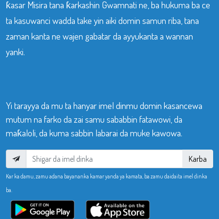
ƙasar Misira tana ƙarkashin Gwamnati ne, ba hukuma ba ce
ta kasuwanci wadda take yin aiki domin samun riba, tana
zaman kanta ne wajen gabatar da ayyukanta a wannan
yanki.
Yi tarayya da mu ta hanyar imel dinmu domin kasancewa
mutum na farko da zai samu sababbin fatawowi, da
maƙaloli, da kuma sabbin labarai da muke kawowa.
Karba
Kar ka damu, zamu adana bayananka kamar yanda ya kamata, ba zamu daidaita imel dinka
ba.