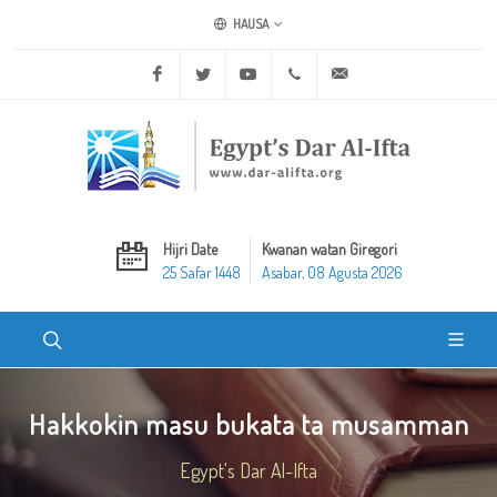
HAUSA
Facebook
Twitter
Youtube
+20 2 25970400
ask@dar-alifta.org
Hijri Date
Kwanan watan Giregori
25 Safar 1448
Asabar, 08 Agusta 2026
Hakkokin masu bukata ta musamman
Egypt's Dar Al-Ifta