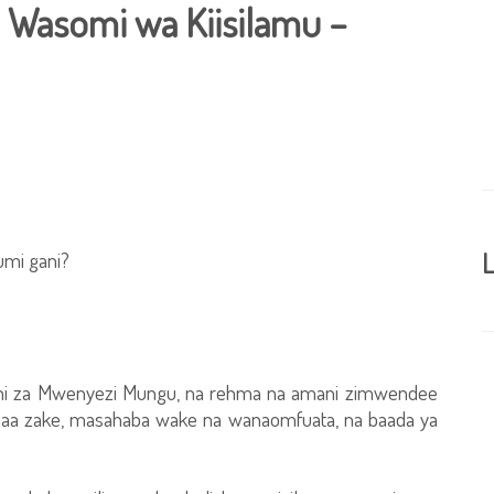
 Wasomi wa Kiisilamu –
mi gani?
L
e ni za Mwenyezi Mungu, na rehma na amani zimwendee
a zake, masahaba wake na wanaomfuata, na baada ya