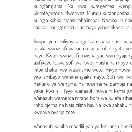
kuing`ang`ania. Na kwa kutegemea weng
ukimtegemea Mwenyezi Mungu kutaondosha uvi
kuingia katika maasi mbalimbali. Namna hii nd
maadili mengi mazuri ambayo yanashikamana na 
Iwapo yote tuliyoyatanguliza mpaka sasa ya
hakika wanasufi wametoa kipaumbela yote yen
nayo. Kwani wanasufi maisha yao wameyajenga
asifikaye kuwa sufi wa kweli huishi na moyo 
kifua chake kwa waislilamu wote. Hivyo huwa 
yao ambayo wanahangaika nayo. Sufi wa kwel
makero ya wengine, na husamehe pamoja na k
yake, kwa ajili hiyo wanasufi huwa ni kama ju
Wanasufi wametoa mfano bora wa kuleta athar
roho njema na hisia zilizo hai. Na kwa sababu h
kwenye nyanja zote.
Wanasufi kupitia maadili yao ya kiisilamu hus