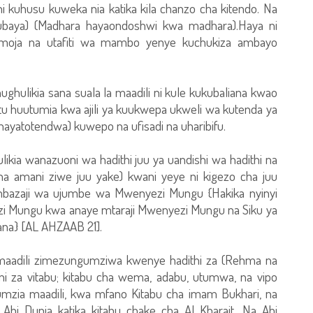
i kuhusu kuweka nia katika kila chanzo cha kitendo. Na
baya) (Madhara hayaondoshwi kwa madhara).Haya ni
amoja na utafiti wa mambo yenye kuchukiza ambayo
hulikia sana suala la maadili ni kule kukubaliana kwao
tu huutumia kwa ajili ya kuukwepa ukweli wa kutenda ya
hayatotendwa) kuwepo na ufisadi na uharibifu.
hulikia wanazuoni wa hadithi juu ya uandishi wa hadithi na
a amani ziwe juu yake) kwani yeye ni kigezo cha juu
mbazaji wa ujumbe wa Mwenyezi Mungu {Hakika nyinyi
Mungu kwa anaye mtaraji Mwenyezi Mungu na Siku ya
a} [AL AHZAAB 21].
za maadili zimezungumziwa kwenye hadithi za (Rehma na
ni za vitabu; kitabu cha wema, adabu, utumwa, na vipo
gumzia maadili, kwa mfano Kitabu cha imam Bukhari, na
 Abi Dunia katika kitabu chake cha Al Kharait. Na Abi