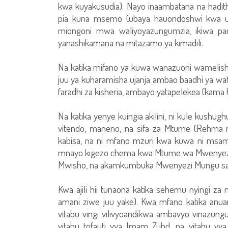
kwa kuyakusudia). Nayo inaambatana na hadith
pia kuna msemo (ubaya hauondoshwi kwa u
miongoni mwa waliyoyazungumzia, ikiwa p
yanashikamana na mitazamo ya kimadili.
Na katika mifano ya kuwa wanazuoni wamelishug
juu ya kuharamisha ujanja ambao baadhi ya wa
faradhi za kisheria, ambayo yatapelekea (kama 
Na katika yenye kuingia akilini, ni kule kushug
vitendo, maneno, na sifa za Mtume (Rehma n
kabisa, na ni mfano mzuri kwa kuwa ni msa
mnayo kigezo chema kwa Mtume wa Mwenyezi 
Mwisho, na akamkumbuka Mwenyezi Mungu san
Kwa ajili hii tunaona katika sehemu nyingi 
amani ziwe juu yake). Kwa mfano katika anua
vitabu vingi vilivyoandikwa ambavyo vinazun
vitabu tofauti vya Imam Zuhd, na vitabu vya