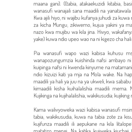
maana gani). ((tabia, atakaekuzidi kitabia, 
wanasufi wanajali sana maadili na yanatawala 
Kwa ajili hiyo, ni wajibu kufanya juhudi za k
za kicha Mungu, zikiwemo, kujua yakini ya 
nazo kwa mujibu wa kila jina. Hivyo, wakaf
yake) kuwa ndio upeo wao na ni kigezo cha hali y
Pia wanasufi wapo wazi kabisa kuhusu m
wanapozungumzia kuishinda nafsi ambayo ni k
kuipinga nafsi ni kwenda kinyume na matamanio
ndio kizuizi kati ya mja na Mola wake. Na hapan
maadili ya hali ya juu na ya ukweli, kwa sababu
kimaadili kisha kuihalalishia maadili mema
Kujikinga na kujihalalishia, wakikusudia; kujikin
Kama walivyoweka wazi kabisa wanasufi ms
tabia, wakikusudia, kuwa na tabia zote za 
kujifunza maadili ili aepukane na kila lital
matatizo mengi. Na katika kujiweka kiuchaj