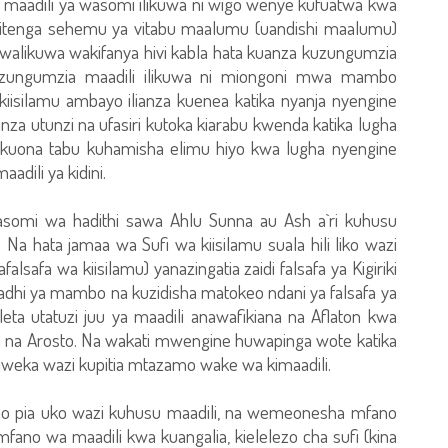
adili ya wasomi ilikuwa ni wigo wenye kufuatwa kwa
itenga sehemu ya vitabu maalumu (uandishi maalumu)
a walikuwa wakifanya hivi kabla hata kuanza kuzungumzia
uzungumzia maadili ilikuwa ni miongoni mwa mambo
iisilamu ambayo ilianza kuenea katika nyanja nyengine
nza utunzi na ufasiri kutoka kiarabu kwenda katika lugha
kuona tabu kuhamisha elimu hiyo kwa lugha nyengine
adili ya kidini.
somi wa hadithi sawa Ahlu Sunna au Ash a`ri kuhusu
Na hata jamaa wa Sufi wa kiisilamu suala hili liko wazi
lsafa wa kiisilamu) yanazingatia zaidi falsafa ya Kigiriki
adhi ya mambo na kuzidisha matokeo ndani ya falsafa ya
uleta utatuzi juu ya maadili anawafikiana na Aflaton kwa
 na Arosto. Na wakati mwengine huwapinga wote katika
liweka wazi kupitia mtazamo wake wa kimaadili.
wao pia uko wazi kuhusu maadili, na wemeonesha mfano
ano wa maadili kwa kuangalia, kielelezo cha sufi (kina