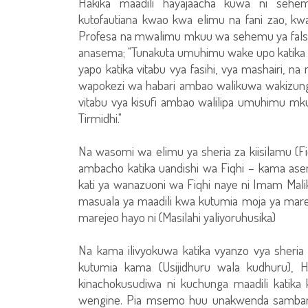
Hakika maadili hayajaacha kuwa ni sehe
kutofautiana kwao kwa elimu na fani zao, k
Profesa na mwalimu mkuu wa sehemu ya falsafa
anasema; "Tunakuta umuhimu wake upo katika s
yapo katika vitabu vya fasihi, vya mashairi, na
wapokezi wa habari ambao walikuwa wakizungumz
vitabu vya kisufi ambao walilipa umuhimu mk
Tirmidhi."
Na wasomi wa elimu ya sheria za kiisilamu (Fiq
ambacho katika uandishi wa Fiqhi – kama as
kati ya wanazuoni wa Fiqhi naye ni Imam Mali
masuala ya maadili kwa kutumia moja ya mar
marejeo hayo ni (Masilahi yaliyoruhusika)
Na kama ilivyokuwa katika vyanzo vya sheri
kutumia kama (Usijidhuru wala kudhuru), 
kinachokusudiwa ni kuchunga maadili katika 
wengine. Pia msemo huu unakwenda samb