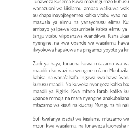
Tunaweza kusema kuwa mazungumzo kuhusu ma
wanazuoni wa kiisilamu, ambao walikuwa wak
au chapa inayojitegemea katika vitabu vyao, n
masuala ya elimu na yanayohusu elimu. K
ambayo yalipewa kipaumbele katika elimu ya k
tangu vitabu vilipoanzwa kuandikwa. Kisha ukaa
nyengine, na kwa upande wa waisilamu hawa
ilivyokuwa hapakuwa na pingamizi yoyote ya kima
Zaidi ya haya, tunaona kuwa mtazamo wa wa
maadili uko wazi na wengine mfano Muutazila. 
kabisa, na wanafalsafa. Ingawa kwa hawa (wanafa
kuhusu maadili. Na kuweka nyongeza katika ba
maadili ya Kigiriki. Kwa mfano Farabi katika k
upande mmoja na mara nyengine anakubaliana
mtazamo wa kisufi na kiuchaji Mungu na hili na
Sufi (wafanya ibada) wa kiisilamu mtazamo 
mzuri kwa waisilamu, na tunaweza kuonesha mf