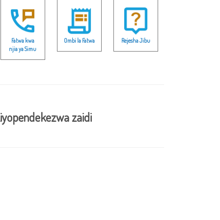
Fatwa kwa
Ombi la Fatwa
Rejesha Jibu
njia ya Simu
iyopendekezwa zaidi