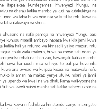
ine itapelekea kumtegemea Mwenyezi Mungu, na
vu na dharau katika mambo ya kutii na kutakukinga na
io upeo wa tabia huwa ndio njia ya kusifika mtu kuwa na
tabia itakiwayo na sheria.
na uhusiano na nafsi pamoja na mwenyezi Mungu, basi
ye kuhusu maadili ambayo inapasa kwa kila jamii kuwa
 katika hali ya mfumo wa kimaadili yaliyo mazuri, mtu
usiojua chuki wala makero, huwa na moyo safi ndani ya
amejiweka mbali na shari zao, hawaingilii katika mambo
i huwa hamuudhi mtu si hivyo tu bali pia huvumilia
uwa ana uwezo wa kulipiza kisasi, na huitawala nafsi
muiko la amani na makazi yenye utulivu ndani ya jamii.
i ya upendo wa kweli na wa dhati. Kama walivyoonesha
ii Sufi wa kweli huishi maisha safi katika sehemu zote na
ifika kwa kuwa ni fadhila za kimatendo zenye mazingatio