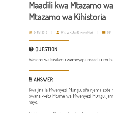
Maadili kwa Mtazamo wa
Mtazamo wa Kihistoria
24 Mei 2016
Ofisi ya Kutoa Fatwa ya Misri
934
QUESTION
Wasomi wa kiisilamu wameyapa maadili umuhu
ANSWER
Kwa jina la Mwenyezi Mungu, sifa njema zot
bwana wetu Mtume wa Mwenyezi Mungu, jama
hayo: