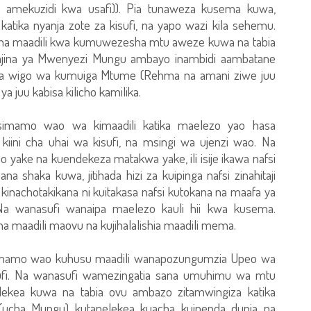
basi amekuzidi kwa usafi)). Pia tunaweza kusema kuwa,
katika nyanja zote za kisufi, na yapo wazi kila sehemu.
uwa na maadili kwa kumuwezesha mtu aweze kuwa na tabia
majina ya Mwenyezi Mungu ambayo inambidi aambatane
anya wigo wa kumuiga Mtume (Rehma na amani ziwe juu
a juu kabisa kilicho kamilika.
simamo wao wa kimaadili katika maelezo yao hasa
iini cha uhai wa kisufi, na msingi wa ujenzi wao. Na
 yake na kuendekeza matakwa yake, ili isije ikawa nafsi
a shaka kuwa, jitihada hizi za kuipinga nafsi zinahitaji
 kinachotakikana ni kuitakasa nafsi kutokana na maafa ya
. Na wanasufi wanaipa maelezo kauli hii kwa kusema.
g na maadili maovu na kujihalalishia maadili mema.
imamo wao kuhusu maadili wanapozungumzia Upeo wa
kisufi. Na wanasufi wamezingatia sana umuhimu wa mtu
opelekea kuwa na tabia ovu ambazo zitamwingiza katika
i (ucha Mungu) kutapelekea kuacha kuipenda dunia na