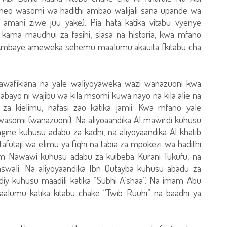
neo wasomi wa hadithi ambao walijali sana upande wa
 amani ziwe juu yake). Pia hata katika vitabu vyenye
 kama maudhui za fasihi, siasa na historia, kwa mfano
. Ambaye ameweka sehemu maalumu akauita [kitabu cha
afikiana na yale waliyoyaweka wazi wanazuoni kwa
bayo ni wajibu wa kila msomi kuwa nayo na kila alie na
ao za kielimu, nafasi zao katika jamii. Kwa mfano yale
 wasomi (wanazuoni). Na aliyoaandika Al mawirdi kuhusu
ine kuhusu adabu za kadhi, na aliyoyaandika Al khatib
futaji wa elimu ya fiqhi na tabia za mpokezi wa hadithi
mam Nawawi kuhusu adabu za kuibeba Kurani Tukufu, na
swali. Na aliyoyaandika Ibn Qutayba kuhusu abadu za
diy kuhusu maadili katika “Subhi A`shaa”. Na imam Abu
aalumu katika kitabu chake “Twib Ruuhi” na baadhi ya