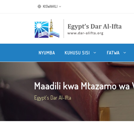
KISWAHILI
NYUMBA
KUHUSU SISI
FATWA
Maadili kwa Mtazamo wa W
Egypt's Dar Al-Ifta