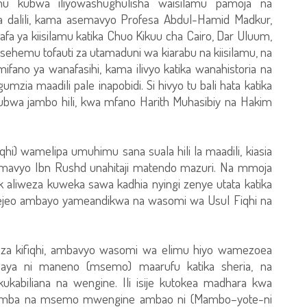
mu kubwa iliyowashughulisha waisilamu pamoja na
wa dalili, kama asemavyo Profesa Abdul-Hamid Madkur,
 ya kiisilamu katika Chuo Kikuu cha Cairo, Dar Uluum,
ehemu tofauti za utamaduni wa kiarabu na kiisilamu, na
 mifano ya wanafasihi, kama ilivyo katika wanahistoria na
ia maadili pale inapobidi. Si hivyo tu bali hata katika
ubwa jambo hili, kwa mfano Harith Muhasibiy na Hakim
hi) wamelipa umuhimu sana suala hili la maadili, kiasia
emavyo Ibn Rushd unahitaji matendo mazuri. Na mmoja
k aliweza kuweka sawa kadhia nyingi zenye utata katika
ejeo ambayo yameandikwa na wasomi wa Usul Fiqhi na
a za kifiqhi, ambavyo wasomi wa elimu hiyo wamezoea
Haya ni maneno (msemo) maarufu katika sheria, na
kukabiliana na wengine. Ili isije kutokea madhara kwa
amba na msemo mwengine ambao ni (Mambo–yote-ni