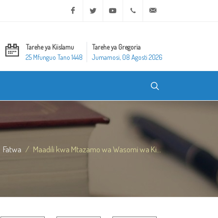
Facebook
Twitter
Youtube
+20 2 25970400
ask@dar-alifta.org
Tarehe ya Kiislamu
Tarehe ya Gregoria
25 Mfunguo Tano 1448
Jumamosi, 08 Agosti 2026
Fatwa
Maadili kwa Mtazamo wa Wasomi wa Ki...