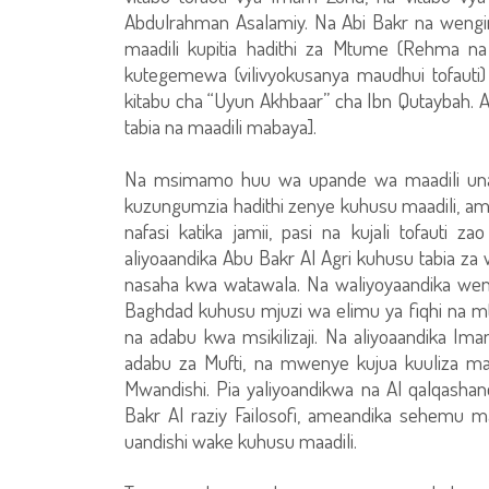
Abdulrahman Asalamiy. Na Abi Bakr na wengi
maadili kupitia hadithi za Mtume (Rehma na
kutegemewa (vilivyokusanya maudhui tofauti)
kitabu cha “Uyun Akhbaar” cha Ibn Qutaybah
tabia na maadili mabaya].
Na msimamo huu wa upande wa maadili unaw
kuzungumzia hadithi zenye kuhusu maadili, ama
nafasi katika jamii, pasi na kujali tofauti z
aliyoaandika Abu Bakr Al Agri kuhusu tabia za
nasaha kwa watawala. Na waliyoyaandika weng
Baghdad kuhusu mjuzi wa elimu ya fiqhi na mta
na adabu kwa msikilizaji. Na aliyoaandika I
adabu za Mufti, na mwenye kujua kuuliza ma
Mwandishi. Pia yaliyoandikwa na Al qalqashan
Bakr Al raziy Failosofi, ameandika sehemu m
uandishi wake kuhusu maadili.