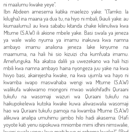
ni maalumu kwake yeye".
Ibn Abdeen amesema katika maelezo yake: "(Tamko: la
kilugha) ina maana ya dua tu, na hiyo ni mbali, (kauli yake: au
kiumaalumu) au kwa sababu kitanda chake kiliinuliwa kwa
Mtume (S.A.W) ili akione mbele yake. Basi swala ya jeneza
ya wale walio nyuma ya imamu inakuwa kwa namna
ambayo imamu analiona jeneza lake kinyume na
maamuma, na hali hii sio kizuizi cha kumfuata imamu.
Amefunguka. Na akatoa dalili ya uwezekano wa hali hizi
mbili kwa namna ambayo haina nyongeza juu yake na kwa
hivyo basi, akairejesha kwake, na kwa ujumla wa hayo ni
kwamba iwapo maswahaba wengi wa Mtume (S.A.W)
walikufa wakiwamo miongoni mwao waliohifadhi Quraani
tukufu na wasomaji wazuri wa Quraani tukufu na
haikupokelewa kutoka kwake kuwa aliwaswalia wasomaji
hao wa Quraani tukufu pamoja na kwamba Mtume (S.A.W)
alikuwa analipa umuhimu jambo hilo hadi akasema: (Hafi
yoyote kati yenu isipokuwa mniombe mimi idhini nimswalie,
kwani swala yangu kwa maiti huyo ni rehema kwake)". [Rad