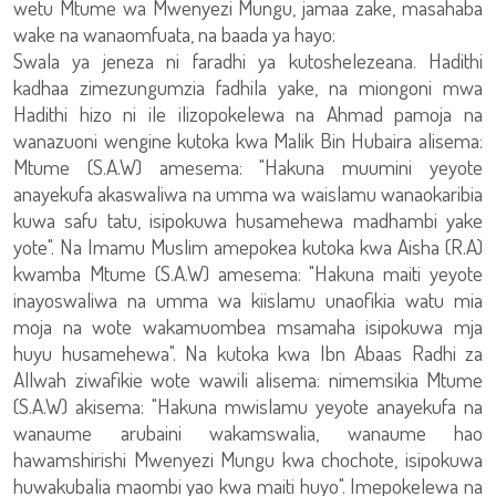
wetu Mtume wa Mwenyezi Mungu, jamaa zake, masahaba
wake na wanaomfuata, na baada ya hayo:
Swala ya jeneza ni faradhi ya kutoshelezeana. Hadithi
kadhaa zimezungumzia fadhila yake, na miongoni mwa
Hadithi hizo ni ile ilizopokelewa na Ahmad pamoja na
wanazuoni wengine kutoka kwa Malik Bin Hubaira alisema:
Mtume (S.A.W) amesema: "Hakuna muumini yeyote
anayekufa akaswaliwa na umma wa waislamu wanaokaribia
kuwa safu tatu, isipokuwa husamehewa madhambi yake
yote". Na Imamu Muslim amepokea kutoka kwa Aisha (R.A)
kwamba Mtume (S.A.W) amesema: "Hakuna maiti yeyote
inayoswaliwa na umma wa kiislamu unaofikia watu mia
moja na wote wakamuombea msamaha isipokuwa mja
huyu husamehewa". Na kutoka kwa Ibn Abaas Radhi za
Allwah ziwafikie wote wawili alisema: nimemsikia Mtume
(S.A.W) akisema: "Hakuna mwislamu yeyote anayekufa na
wanaume arubaini wakamswalia, wanaume hao
hawamshirishi Mwenyezi Mungu kwa chochote, isipokuwa
huwakubalia maombi yao kwa maiti huyo". Imepokelewa na