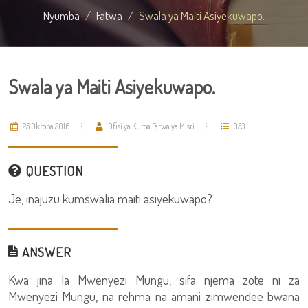
Nyumba
Fatwa
Swala ya Maiti Asiyekuwapo.
Swala ya Maiti Asiyekuwapo.
25 Oktoba 2016
Ofisi ya Kutoa Fatwa ya Misri
953
QUESTION
Je, inajuzu kumswalia maiti asiyekuwapo?
ANSWER
Kwa jina la Mwenyezi Mungu, sifa njema zote ni za
Mwenyezi Mungu, na rehma na amani zimwendee bwana