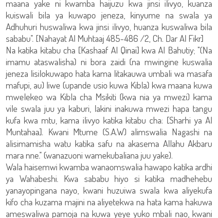
maana yake ni kwamba haijuzu kwa jinsi ilivyo, kuanza
kuiswali bila ya kuwapo jeneza, kinyume na swala ya
Adhuhuri huswaliwa kwa jinsi ilivyo, huanza kuswaliwa bila
sababu". [Nahayat Al Muhtaaj 485-486 /2, Ch. Dar Al Fikr]
Na katika kitabu cha [Kashaaf Al Qinai] kwa Al Bahutiy; "(Na
imamu ataswalisha) ni bora zaidi (na mwingine kuswalia
jeneza lisilokuwapo hata kama litakauwa umbali wa masafa
mafupi, au) liwe (upande usio kuwa Kibla) kwa maana kuwa
mwelekeo wa Kibla cha Msikiti (kwa nia ya mwezi) kama
vile swala juu ya kaburi, lakini inakuwa mwezi hapa tangu
kufa kwa mtu, kama ilivyo katika kitabu cha: [Sharhi ya Al
Muntahaa]. Kwani Mtume (S.A.W) alimswalia Nagashi na
alisimamisha watu katika safu na akasema Allahu Akbaru
mara nne." (wanazuoni wamekubaliana juu yake).
Wala haisemwi kwamba wanaomswalia hawapo katika ardhi
ya Wahabeshi. Kwa sababu hiyo si katika madhehebu
yanayopingana nayo, kwani huzuiwa swala kwa aliyekufa
kifo cha kuzama majini na aliyetekwa na hata kama hakuwa
ameswaliwa pamoja na kuwa yeye yuko mbali nao, kwani