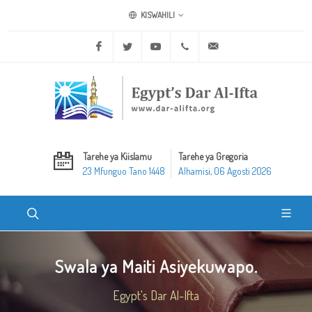
KISWAHILI
Facebook
Twitter
Youtube
+20 2 25970400
ask@dar-alifta.org
Tarehe ya Kiislamu
Tarehe ya Gregoria
23 Mfunguo Tano 1448
Alhamisi, 06 Agosti 2026
Swala ya Maiti Asiyekuwapo.
Egypt's Dar Al-Ifta