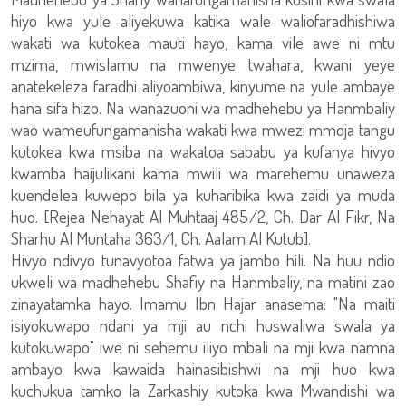
hiyo kwa yule aliyekuwa katika wale waliofaradhishiwa
wakati wa kutokea mauti hayo, kama vile awe ni mtu
mzima, mwislamu na mwenye twahara, kwani yeye
anatekeleza faradhi aliyoambiwa, kinyume na yule ambaye
hana sifa hizo. Na wanazuoni wa madhehebu ya Hanmbaliy
wao wameufungamanisha wakati kwa mwezi mmoja tangu
kutokea kwa msiba na wakatoa sababu ya kufanya hivyo
kwamba haijulikani kama mwili wa marehemu unaweza
kuendelea kuwepo bila ya kuharibika kwa zaidi ya muda
huo. [Rejea Nehayat Al Muhtaaj 485/2, Ch. Dar Al Fikr, Na
Sharhu Al Muntaha 363/1, Ch. Aalam Al Kutub].
Hivyo ndivyo tunavyotoa fatwa ya jambo hili. Na huu ndio
ukweli wa madhehebu Shafiy na Hanmbaliy, na matini zao
zinayatamka hayo. Imamu Ibn Hajar anasema: "Na maiti
isiyokuwapo ndani ya mji au nchi huswaliwa swala ya
kutokuwapo" iwe ni sehemu iliyo mbali na mji kwa namna
ambayo kwa kawaida hainasibishwi na mji huo kwa
kuchukua tamko la Zarkashiy kutoka kwa Mwandishi wa