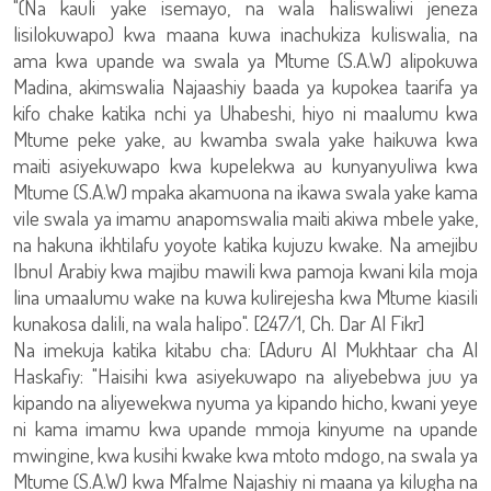
"(Na kauli yake isemayo, na wala haliswaliwi jeneza
lisilokuwapo) kwa maana kuwa inachukiza kuliswalia, na
ama kwa upande wa swala ya Mtume (S.A.W) alipokuwa
Madina, akimswalia Najaashiy baada ya kupokea taarifa ya
kifo chake katika nchi ya Uhabeshi, hiyo ni maalumu kwa
Mtume peke yake, au kwamba swala yake haikuwa kwa
maiti asiyekuwapo kwa kupelekwa au kunyanyuliwa kwa
Mtume (S.A.W) mpaka akamuona na ikawa swala yake kama
vile swala ya imamu anapomswalia maiti akiwa mbele yake,
na hakuna ikhtilafu yoyote katika kujuzu kwake. Na amejibu
Ibnul Arabiy kwa majibu mawili kwa pamoja kwani kila moja
lina umaalumu wake na kuwa kulirejesha kwa Mtume kiasili
kunakosa dalili, na wala halipo". [247/1, Ch. Dar Al Fikr]
Na imekuja katika kitabu cha: [Aduru Al Mukhtaar cha Al
Haskafiy: "Haisihi kwa asiyekuwapo na aliyebebwa juu ya
kipando na aliyewekwa nyuma ya kipando hicho, kwani yeye
ni kama imamu kwa upande mmoja kinyume na upande
mwingine, kwa kusihi kwake kwa mtoto mdogo, na swala ya
Mtume (S.A.W) kwa Mfalme Najashiy ni maana ya kilugha na