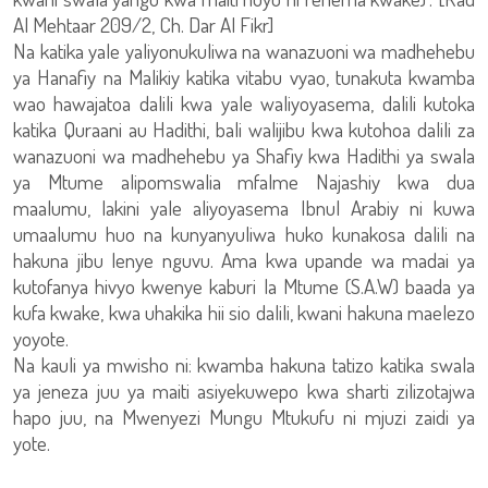
Al Mehtaar 209/2, Ch. Dar Al Fikr]
Na katika yale yaliyonukuliwa na wanazuoni wa madhehebu
ya Hanafiy na Malikiy katika vitabu vyao, tunakuta kwamba
wao hawajatoa dalili kwa yale waliyoyasema, dalili kutoka
katika Quraani au Hadithi, bali walijibu kwa kutohoa dalili za
wanazuoni wa madhehebu ya Shafiy kwa Hadithi ya swala
ya Mtume alipomswalia mfalme Najashiy kwa dua
maalumu, lakini yale aliyoyasema Ibnul Arabiy ni kuwa
umaalumu huo na kunyanyuliwa huko kunakosa dalili na
hakuna jibu lenye nguvu. Ama kwa upande wa madai ya
kutofanya hivyo kwenye kaburi la Mtume (S.A.W) baada ya
kufa kwake, kwa uhakika hii sio dalili, kwani hakuna maelezo
yoyote.
Na kauli ya mwisho ni: kwamba hakuna tatizo katika swala
ya jeneza juu ya maiti asiyekuwepo kwa sharti zilizotajwa
hapo juu, na Mwenyezi Mungu Mtukufu ni mjuzi zaidi ya
yote.