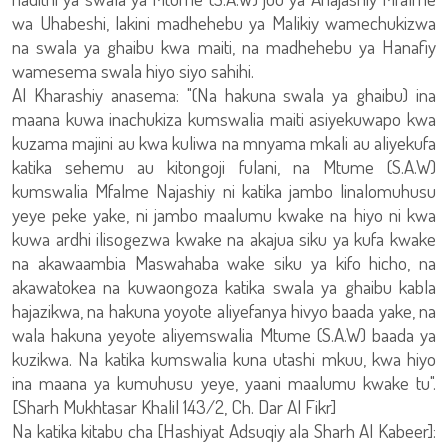
wa Uhabeshi, lakini madhehebu ya Malikiy wamechukizwa
na swala ya ghaibu kwa maiti, na madhehebu ya Hanafiy
wamesema swala hiyo siyo sahihi.
Al Kharashiy anasema: "(Na hakuna swala ya ghaibu) ina
maana kuwa inachukiza kumswalia maiti asiyekuwapo kwa
kuzama majini au kwa kuliwa na mnyama mkali au aliyekufa
katika sehemu au kitongoji fulani, na Mtume (S.A.W)
kumswalia Mfalme Najashiy ni katika jambo linalomuhusu
yeye peke yake, ni jambo maalumu kwake na hiyo ni kwa
kuwa ardhi ilisogezwa kwake na akajua siku ya kufa kwake
na akawaambia Maswahaba wake siku ya kifo hicho, na
akawatokea na kuwaongoza katika swala ya ghaibu kabla
hajazikwa, na hakuna yoyote aliyefanya hivyo baada yake, na
wala hakuna yeyote aliyemswalia Mtume (S.A.W) baada ya
kuzikwa. Na katika kumswalia kuna utashi mkuu, kwa hiyo
ina maana ya kumuhusu yeye, yaani maalumu kwake tu".
[Sharh Mukhtasar Khalil 143/2, Ch. Dar Al Fikr]
Na katika kitabu cha [Hashiyat Adsuqiy ala Sharh Al Kabeer]: