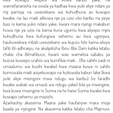
wamefananisha na swala ya kadhaa kwa yule aliye ndani ya
mji pamoja na uwezekano wa kuhudhuria au kuwapo
kwake, na lau maiti alikuwa nje ya uzio ulio karibu na yeye
basi ni kama yuko ndani yake, kwani mara nyingi makaburi
huwa nje ya uzio na kama kuna ugumu kwa aliyopo mjini
kuhudhuria kwa kufungiwa sehemu au kwa ugonjwa,
haukuwekwa mbali uwezekano wa kujuzu hilo kama alivyo
tafiti Al-adhraiiyu, na akalipitisha Ibnu Abii Dam katika kitabu
chake cha Almahbuus; kwani wao wametoa sababu ya
kuzuia kuwepo urahisi wa kumfikia maiti… (Na sahihi zaidi ni
umaalumu wa kusihi kwake) kwa maana kuwa ni sahihi
kumswalia maiti asiyekuwapo na kuliswalia kaburi lake (kwa
yule aliye miongoni mwa ndugu wa karibu) (ni faradhi
kwake wakati wa umauti wa ndugu yake) bila ya mwingine;
kwa kuwa mwingine ni Sunna na hii haiwi Sunna kwake kwa
kuwapo sehemu ya mazishi.
Azarkashiy akasema: Maana yake haufanywi mara moja
baada ya nyingine. Na akasema katika kitabu cha Majmuui: