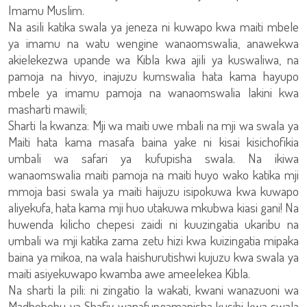
Imamu Muslim.
Na asili katika swala ya jeneza ni kuwapo kwa maiti mbele
ya imamu na watu wengine wanaomswalia, anawekwa
akielekezwa upande wa Kibla kwa ajili ya kuswaliwa, na
pamoja na hivyo, inajuzu kumswalia hata kama hayupo
mbele ya imamu pamoja na wanaomswalia lakini kwa
masharti mawili;
Sharti la kwanza: Mji wa maiti uwe mbali na mji wa swala ya
Maiti hata kama masafa baina yake ni kisai kisichofikia
umbali wa safari ya kufupisha swala. Na ikiwa
wanaomswalia maiti pamoja na maiti huyo wako katika mji
mmoja basi swala ya maiti haijuzu isipokuwa kwa kuwapo
aliyekufa, hata kama mji huo utakuwa mkubwa kiasi gani! Na
huwenda kilicho chepesi zaidi ni kuuzingatia ukaribu na
umbali wa mji katika zama zetu hizi kwa kuizingatia mipaka
baina ya mikoa, na wala haishurutishwi kujuzu kwa swala ya
maiti asiyekuwapo kwamba awe ameelekea Kibla.
Na sharti la pili: ni zingatio la wakati, kwani wanazuoni wa
Madhehebu ya Shafiy wanafungamanisha kusihi kwa swala