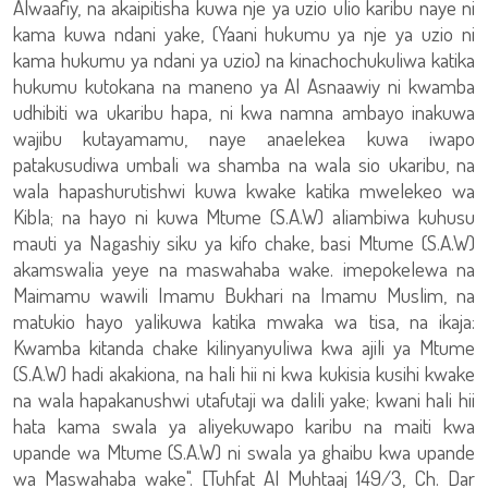
Alwaafiy, na akaipitisha kuwa nje ya uzio ulio karibu naye ni
kama kuwa ndani yake, (Yaani hukumu ya nje ya uzio ni
kama hukumu ya ndani ya uzio) na kinachochukuliwa katika
hukumu kutokana na maneno ya Al Asnaawiy ni kwamba
udhibiti wa ukaribu hapa, ni kwa namna ambayo inakuwa
wajibu kutayamamu, naye anaelekea kuwa iwapo
patakusudiwa umbali wa shamba na wala sio ukaribu, na
wala hapashurutishwi kuwa kwake katika mwelekeo wa
Kibla; na hayo ni kuwa Mtume (S.A.W) aliambiwa kuhusu
mauti ya Nagashiy siku ya kifo chake, basi Mtume (S.A.W)
akamswalia yeye na maswahaba wake. imepokelewa na
Maimamu wawili Imamu Bukhari na Imamu Muslim, na
matukio hayo yalikuwa katika mwaka wa tisa, na ikaja:
Kwamba kitanda chake kilinyanyuliwa kwa ajili ya Mtume
(S.A.W) hadi akakiona, na hali hii ni kwa kukisia kusihi kwake
na wala hapakanushwi utafutaji wa dalili yake; kwani hali hii
hata kama swala ya aliyekuwapo karibu na maiti kwa
upande wa Mtume (S.A.W) ni swala ya ghaibu kwa upande
wa Maswahaba wake". [Tuhfat Al Muhtaaj 149/3, Ch. Dar