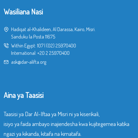
Wasiliana Nasi
Hadiqat al-Khalideen, Al Darassa, Kairo, Misri.
Sanduku la Posta 11675
Within Egypt:
107
|
(02) 25970400
International:
+20 2 25970400
ask@dar-alifta.org
Aina ya Taasisi
Taasisi ya Dar Al-Iftaa ya Misri ni ya kiserikali,
isiyo ya faida ambayo inajiendesha kwa kujitegemea katika
ngazi ya kikanda, kitaifa na kimataifa.