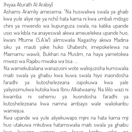
Ihiyaa Aturath Al Arabiy]
Ashams Aramliy amesema: "Na huswaliwa swala ya ghaib
kwa yule aliye nje ya nchi) hata kama ni kwa umbali mdogo
chini ya mwendo wa kupunguza swala, na katika upande
usio wa kibla na anayeswali akiwa ameuelekea upande huo,
kwani Mtume (S.A.W) alimswalia Nagashiy akiwa Madina
siku ya mauti yake huko Uhabeshi, imepokelewa na
Maimamu wawili, Bukhari na Muslim, na haya yametokea
mwezi wa Rajabu mwaka wa tisa ….
Na wamekubaliana wanazuoni wote waliojuzisha kumswalia
maiti swala ya ghaibu kwa kuwa swala hiyo inaondosha
faradhi ya kutoshelezeana isipokuwa kwa yale
yaliyosimuliwa kutoka kwa Ibnu Alkatwaaniy. Na lililo wazi ni
kwamba ni sehemu ya kuondosha faradhi ya
kutoshelezeana kwa namna ambayo wale waliokaribu
wameijua.
Kwa upande wa yule aliyekuwapo mjini na hata kama mji
huo utakuwa mkubwa hatamswalia maiti swala ya ghaibu
kwa kuwapo wepesi wa kuwa karibu yake, na