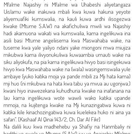
Mfalme Najashiy ni Mfalme wa Uhabeshi aliyetangaza
Uislamu wake inakuwa mbali kwa kuwa hakuna yeyote
aliyemuafiki kumswalia, na kauli kuwa ardhi ilisogezwa
kwake (Mtume S.A.W) na akafichuliwa mwili wa Najashiy
hadi akamuona wakati wa kumswalia, kama ingelikuwa ina
asili basi Mtume angeliisema kwa Maswahaba wake, na
tuseme kwa yale yaliyo ndani yake miongoni mwa miujiza
mikubwa kama ilivyonukuliwa kuwaambia umauti wake na
siku aliyokufa, na pia kama ingelikuwa hivyo basi isingekuwa
hivyo kwa Maswahaba wake na (wala) wasingemswalia yule
ambaye (yuko katika moja ya pande mbili za Mji hata kama)
mji huo (ni mkubwa na hata kwa tabu ya mvua au ugonjwa;)
kwani hiyo inawezekana kuhudhuria kwake na inafanana na
lau kama ingelikuwa wote wawili wako katika upande
mmoja, na kujitenga kwake na Mji kunazingatiwa kuwa ni
katika kile kinachozingatiwa kuwa kuelekea huko ni aina ya
safari". [Kashaaf Al Qinai 143/2, Ch. Dar Al Fikr]
Na dalili kuu kwa madhehebu ya Shafiy na Hanmbaliy ni
hadithi ya swala ya Mtume (S.A.W) juu ya Anajashiy Mfalme