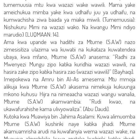
tumemuusia mtu kwa wazazi wake wawili. Mama yake
ameichukua mimba yake kwa udhaifu juu ya udhaifu, na
kumwachisha ziwa baada ya miaka miwili. (Tumemuusia):
Nishukuru Mimi na wazazi wako. Na kwangu Mimi ndiyo
marudio} [LUQMAAN: 14].
Ama kwa upande wa hadithi za Mtume (S.A.W) nazo
zimesisitiza ulazima wa kuwatii na kukataza kuwatendea
ubaya, kwa mfano, Mtume (S.A.W) anasema: “Radhi za
Mwenyezi Mungu zipo katika kuridhia wazazi wawili, na
hasira zake zipo katika hasira zao (wazazi wawili)” [Bayhaqi].
Imepokewa na Amru bin Al-As amesema: Mtu mmoja
alikuja kwa Mtume (S.A.W) akasema nimekuja kukuunga
mkono kuhusu Hijra na nimeaacha wazazi wangu wanalia,
Mtume (S.A.W) akamwambia: “Rudi kwao, na
ukawafurahishe kama ulivyowaliza”. [Abu Daudi].
Kutoka kwa Muawiya bin Jahima Asalami: Kuwa alimuomba
Mtume (S.A.W) kushiriki naye katika jihadi. Mtume
akamuamrisha arudi na kuwafanyia wema wazazi wake, na
Muawiya aliposhikilia kuwa anataka kushiriki katika jihadi,