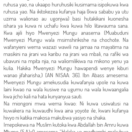
ruhusa yao, na ukaapo huruhusiki kusimama isipokuwa kwa
ruhusa yao. Na ikitokezea kufanya haja (kwa sababu ya utu
uzima walionao au ugonjwa) basi hutakikani kuonesha
ishara ya kuwa ni uchafu kwa kuwa hilo litawauma sana.
Kwa ajili hiyo Mwenyezi Mungu anasema {Muabuduni
Mwenyezi Mungu wala msimshirikishe na chochote. Na
wafanyieni wema wazazi wawili na jamaa na mayatima na
masikini na jirani wa karibu na jirani wa mbali, na rafiki wa
ubavuni na mpita njia, na waliomilikiwa na mikono yenu ya
kulia. Hakika Mwenyezi Mungu hawapendi wenye kiburi
wanao jifaharisha,} [AN NISAA: 36]. Ibn Abass amesema:
Mwenyezi Mungu amekusudia kuwafanyia upole na kuwa
laini kwao na wala kusiwe na ugumu na wala kuwaangalia
kwa jicho kali na hata kunyanyua sauti.
Na miongoni mwa wema kwao: Ni kuwa usiwatusi na
kuwakera na kuwaudhi kwa aina yoyote ile, kwani kufanya
hivyo ni katika makosa makubwa yasiyo na shaka.
Imepokewa na Muslim kutoka kwa Abdallah bin Amru kuwa
Mtume (S.A.W) amesema “Hakika ya madhambi makubwa