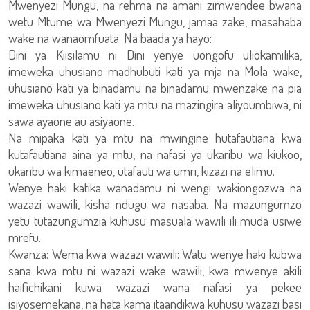
Mwenyezi Mungu, na rehma na amani zimwendee bwana
wetu Mtume wa Mwenyezi Mungu, jamaa zake, masahaba
wake na wanaomfuata. Na baada ya hayo:
Dini ya Kiisilamu ni Dini yenye uongofu uliokamilika,
imeweka uhusiano madhubuti kati ya mja na Mola wake,
uhusiano kati ya binadamu na binadamu mwenzake na pia
imeweka uhusiano kati ya mtu na mazingira aliyoumbiwa, ni
sawa ayaone au asiyaone.
Na mipaka kati ya mtu na mwingine hutafautiana kwa
kutafautiana aina ya mtu, na nafasi ya ukaribu wa kiukoo,
ukaribu wa kimaeneo, utafauti wa umri, kizazi na elimu.
Wenye haki katika wanadamu ni wengi wakiongozwa na
wazazi wawili, kisha ndugu wa nasaba. Na mazungumzo
yetu tutazungumzia kuhusu masuala wawili ili muda usiwe
mrefu.
Kwanza: Wema kwa wazazi wawili: Watu wenye haki kubwa
sana kwa mtu ni wazazi wake wawili, kwa mwenye akili
haifichikani kuwa wazazi wana nafasi ya pekee
isiyosemekana, na hata kama itaandikwa kuhusu wazazi basi