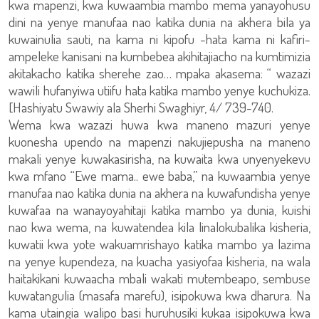
kwa mapenzi, kwa kuwaambia mambo mema yanayohusu
dini na yenye manufaa nao katika dunia na akhera bila ya
kuwainulia sauti, na kama ni kipofu -hata kama ni kafiri-
ampeleke kanisani na kumbebea akihitajiacho na kumtimizia
akitakacho katika sherehe zao… mpaka akasema: “ wazazi
wawili hufanyiwa utiifu hata katika mambo yenye kuchukiza.
[Hashiyatu Swawiy ala Sherhi Swaghiyr, 4/ 739-740.
Wema kwa wazazi huwa kwa maneno mazuri yenye
kuonesha upendo na mapenzi nakujiepusha na maneno
makali yenye kuwakasirisha, na kuwaita kwa unyenyekevu
kwa mfano “Ewe mama.. ewe baba,” na kuwaambia yenye
manufaa nao katika dunia na akhera na kuwafundisha yenye
kuwafaa na wanayoyahitaji katika mambo ya dunia, kuishi
nao kwa wema, na kuwatendea kila linalokubalika kisheria,
kuwatii kwa yote wakuamrishayo katika mambo ya lazima
na yenye kupendeza, na kuacha yasiyofaa kisheria, na wala
haitakikani kuwaacha mbali wakati mutembeapo, sembuse
kuwatangulia (masafa marefu), isipokuwa kwa dharura. Na
kama utaingia walipo basi huruhusiki kukaa isipokuwa kwa