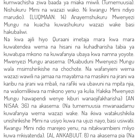
kumwachisha ziwa baada ya miaka miwili. (Tumemuusia):
Nishukuru Mimi na wazazi wako. Ni kwangu Mimi ndiyo
marudio}. [LUQMAAN: 14) Anayemshukuru Mwenyezi
Mungu na kuacha kuwashukuru wazazi wake basi
hakubaliwi.
Na kwa ajili hiyo Quraani imetaja mara kwa mara
kuwatendea wema na hisani na kuhadharisha tabia ya
kuwatupa mkono na kuwafanyia ubaya kwa namna yoyote.
Mwenyezi Mungu anasema: {Muabuduni Mwenyezi Mungu
wala msimshirikishe na chochote. Na wafanyieni wema
wazazi wawili na jamaa na mayatima na masikini na jirani wa
karibu na jirani wa mbali, na rafiki wa ubavuni na mpita njia,
na waliomilikiwa na mikono yenu ya kulia. Hakika Mwenyezi
Mungu hawapendi wenye kiburi wanaojifakharisha} [AN
NISAA: 36) na akasema: {Na tumemuusia mwanaadamu
kuwafanyia wema wazazi wake. Na ikiwa watakushikilia
unishirikishe Mimi na usiyo kuwa na ujuzi nayo, basi usiwatii.
Kwangu Mimi ndio marejeo yenu, na nitakwambieni mliyo
kuwa mkiyatenda}. [AL ANKABUUT: 8) na akasema pia {Na