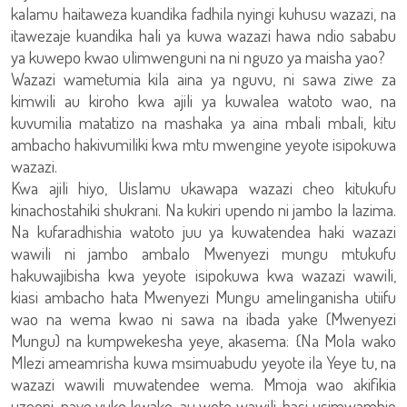
kalamu haitaweza kuandika fadhila nyingi kuhusu wazazi, na
itawezaje kuandika hali ya kuwa wazazi hawa ndio sababu
ya kuwepo kwao ulimwenguni na ni nguzo ya maisha yao?
Wazazi wametumia kila aina ya nguvu, ni sawa ziwe za
kimwili au kiroho kwa ajili ya kuwalea watoto wao, na
kuvumilia matatizo na mashaka ya aina mbali mbali, kitu
ambacho hakivumiliki kwa mtu mwengine yeyote isipokuwa
wazazi.
Kwa ajili hiyo, Uislamu ukawapa wazazi cheo kitukufu
kinachostahiki shukrani. Na kukiri upendo ni jambo la lazima.
Na kufaradhishia watoto juu ya kuwatendea haki wazazi
wawili ni jambo ambalo Mwenyezi mungu mtukufu
hakuwajibisha kwa yeyote isipokuwa kwa wazazi wawili,
kiasi ambacho hata Mwenyezi Mungu amelinganisha utiifu
wao na wema kwao ni sawa na ibada yake (Mwenyezi
Mungu) na kumpwekesha yeye, akasema: {Na Mola wako
Mlezi ameamrisha kuwa msimuabudu yeyote ila Yeye tu, na
wazazi wawili muwatendee wema. Mmoja wao akifikia
uzeeni, naye yuko kwako, au wote wawili, basi usimwambie