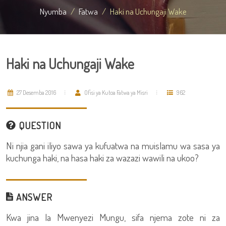
Nyumba
Fatwa
Haki na Uchungaji Wake
Haki na Uchungaji Wake
27 Desemba 2016
Ofisi ya Kutoa Fatwa ya Misri
962
QUESTION
Ni njia gani iliyo sawa ya kufuatwa na muislamu wa sasa ya
kuchunga haki, na hasa haki za wazazi wawili na ukoo?
ANSWER
Kwa jina la Mwenyezi Mungu, sifa njema zote ni za