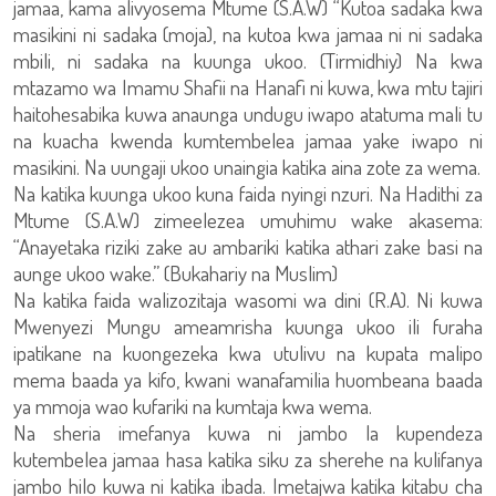
jamaa, kama alivyosema Mtume (S.A.W) “Kutoa sadaka kwa
masikini ni sadaka (moja), na kutoa kwa jamaa ni ni sadaka
mbili, ni sadaka na kuunga ukoo. (Tirmidhiy) Na kwa
mtazamo wa Imamu Shafii na Hanafi ni kuwa, kwa mtu tajiri
haitohesabika kuwa anaunga undugu iwapo atatuma mali tu
na kuacha kwenda kumtembelea jamaa yake iwapo ni
masikini. Na uungaji ukoo unaingia katika aina zote za wema.
Na katika kuunga ukoo kuna faida nyingi nzuri. Na Hadithi za
Mtume (S.A.W) zimeelezea umuhimu wake akasema:
“Anayetaka riziki zake au ambariki katika athari zake basi na
aunge ukoo wake.” (Bukahariy na Muslim)
Na katika faida walizozitaja wasomi wa dini (R.A). Ni kuwa
Mwenyezi Mungu ameamrisha kuunga ukoo ili furaha
ipatikane na kuongezeka kwa utulivu na kupata malipo
mema baada ya kifo, kwani wanafamilia huombeana baada
ya mmoja wao kufariki na kumtaja kwa wema.
Na sheria imefanya kuwa ni jambo la kupendeza
kutembelea jamaa hasa katika siku za sherehe na kulifanya
jambo hilo kuwa ni katika ibada. Imetajwa katika kitabu cha