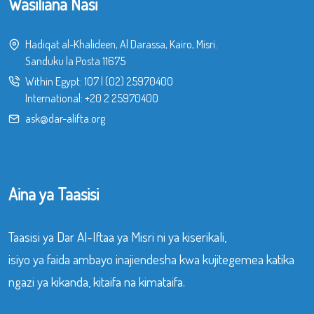
Wasiliana Nasi
Hadiqat al-Khalideen, Al Darassa, Kairo, Misri.
Sanduku la Posta 11675
Within Egypt:
107
|
(02) 25970400
International:
+20 2 25970400
ask@dar-alifta.org
Aina ya Taasisi
Taasisi ya Dar Al-Iftaa ya Misri ni ya kiserikali,
isiyo ya faida ambayo inajiendesha kwa kujitegemea katika
ngazi ya kikanda, kitaifa na kimataifa.