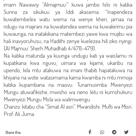
imam Nawawiy “Almajmuu`” kuwa jambo hilo ni katika
Sunna za sikukuu ya Iddi akasema: “Inapendeza
kuwatembelea watu wema na wenye kheri, jamaa na
ndugu na majirani na kuwatendea wema na kuwakirimu pia
kuwaunga, na inatakikana matembezi yawe kwa mujibu wa
hali inavyoruhusu, na Hadithi zenye kuelezea hili ziko nyingi.
[Al Majmuu` Sherh Muhadhab 4/478-479].
Na katika matunda ya kuunga undugu kati ya waislamu ni
kupatikana kwa nguvu, uimara wa kijamii, ukaribu na
upendo, kila mtu atakuwa na imani thabiti hapatakuwa na
khiyana na wote watasimama kama kwamba ni mtu mmoja
katika kupambana na maovu. Tunamuomba Mwenyezi
Mungu atuwafikishe, mwisho wa neno letu ni kumshukuru
Mwenyezi Mungu Mola wa walimwengu.
Chanzo: kitabu cha “Simat Al asri”. Mwandishi: Mufti wa Misri.
Prof. Ali Juma.
Share this: