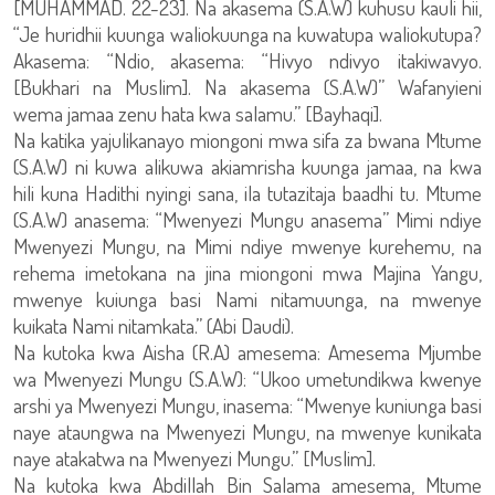
[MUHAMMAD. 22-23]. Na akasema (S.A.W) kuhusu kauli hii,
“Je huridhii kuunga waliokuunga na kuwatupa waliokutupa?
Akasema: “Ndio, akasema: “Hivyo ndivyo itakiwavyo.
[Bukhari na Muslim]. Na akasema (S.A.W)” Wafanyieni
wema jamaa zenu hata kwa salamu.” [Bayhaqi].
Na katika yajulikanayo miongoni mwa sifa za bwana Mtume
(S.A.W) ni kuwa alikuwa akiamrisha kuunga jamaa, na kwa
hili kuna Hadithi nyingi sana, ila tutazitaja baadhi tu. Mtume
(S.A.W) anasema: “Mwenyezi Mungu anasema” Mimi ndiye
Mwenyezi Mungu, na Mimi ndiye mwenye kurehemu, na
rehema imetokana na jina miongoni mwa Majina Yangu,
mwenye kuiunga basi Nami nitamuunga, na mwenye
kuikata Nami nitamkata.” (Abi Daudi).
Na kutoka kwa Aisha (R.A) amesema: Amesema Mjumbe
wa Mwenyezi Mungu (S.A.W): “Ukoo umetundikwa kwenye
arshi ya Mwenyezi Mungu, inasema: “Mwenye kuniunga basi
naye ataungwa na Mwenyezi Mungu, na mwenye kunikata
naye atakatwa na Mwenyezi Mungu.” [Muslim].
Na kutoka kwa Abdillah Bin Salama amesema, Mtume