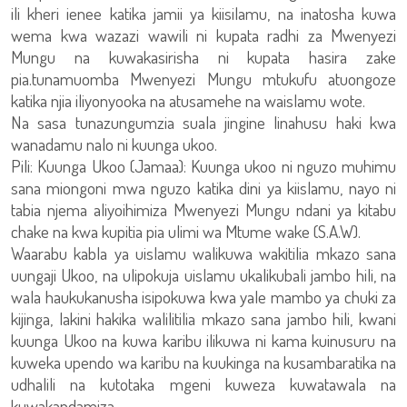
ili kheri ienee katika jamii ya kiisilamu, na inatosha kuwa
wema kwa wazazi wawili ni kupata radhi za Mwenyezi
Mungu na kuwakasirisha ni kupata hasira zake
pia.tunamuomba Mwenyezi Mungu mtukufu atuongoze
katika njia iliyonyooka na atusamehe na waislamu wote.
Na sasa tunazungumzia suala jingine linahusu haki kwa
wanadamu nalo ni kuunga ukoo.
Pili: Kuunga Ukoo (Jamaa): Kuunga ukoo ni nguzo muhimu
sana miongoni mwa nguzo katika dini ya kiislamu, nayo ni
tabia njema aliyoihimiza Mwenyezi Mungu ndani ya kitabu
chake na kwa kupitia pia ulimi wa Mtume wake (S.A.W).
Waarabu kabla ya uislamu walikuwa wakitilia mkazo sana
uungaji Ukoo, na ulipokuja uislamu ukalikubali jambo hili, na
wala haukukanusha isipokuwa kwa yale mambo ya chuki za
kijinga, lakini hakika walilitilia mkazo sana jambo hili, kwani
kuunga Ukoo na kuwa karibu ilikuwa ni kama kuinusuru na
kuweka upendo wa karibu na kuukinga na kusambaratika na
udhalili na kutotaka mgeni kuweza kuwatawala na
kuwakandamiza.