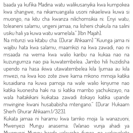
baada ya kufika Madina watu walikusanyika kwa kumpokea
kwa shangwe, na nikamuangalia usoni nikaelewa kuwa si
muongo, na kitu cha kwanza nilichomsikia ni: Enyi watu,
toleaneni salamu, ungeni jamaa, na lisheni chakula na salini
usiku hali ya kuwa watu wamelala.” ]Ibn Majah].
Na mtunzi wa kitabu cha: [Durar Ahkaam] “Kuunga jama ni
wajibu hata kwa salamu, maamkizi na kwa zawadi, nao ni
msaada na wema kwa walio karibu na kukaa nao na
kuzungumza nao pia kuwatembelea. Jambo hili huzidisha
upendo na hasa ikiwa utawatembelea kila Ijumaa au kila
mwezi, na kwa koo zote ziwe kama mkono mmoja katika
kusaidiana na kuwa pamoja na wale walio kinyume nao
katika kuonesha haki na si katika mambo yachukizayo, na
wala haitakikani kuikataa zawadi itokayo katika upande
mwingine kwani husababisha mtengano.” [Durar Hukaam
Sherh Ghurar Ahkaam.1/323].
Kukata jamaa ni haramu kwa tamko moja la wanazuoni,
Mwenyezi Mungu anasema: {Wanao vunja ahadi ya
Mwenyezi Mungu baada yakwisha ifunga, na wakayakata