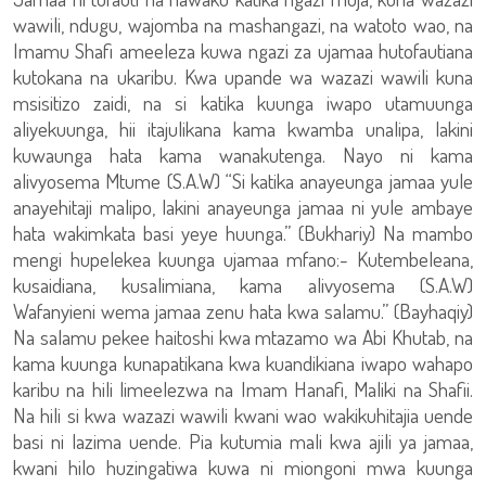
wawili, ndugu, wajomba na mashangazi, na watoto wao, na
Imamu Shafi ameeleza kuwa ngazi za ujamaa hutofautiana
kutokana na ukaribu. Kwa upande wa wazazi wawili kuna
msisitizo zaidi, na si katika kuunga iwapo utamuunga
aliyekuunga, hii itajulikana kama kwamba unalipa, lakini
kuwaunga hata kama wanakutenga. Nayo ni kama
alivyosema Mtume (S.A.W) “Si katika anayeunga jamaa yule
anayehitaji malipo, lakini anayeunga jamaa ni yule ambaye
hata wakimkata basi yeye huunga.” (Bukhariy) Na mambo
mengi hupelekea kuunga ujamaa mfano:- Kutembeleana,
kusaidiana, kusalimiana, kama alivyosema (S.A.W)
Wafanyieni wema jamaa zenu hata kwa salamu.” (Bayhaqiy)
Na salamu pekee haitoshi kwa mtazamo wa Abi Khutab, na
kama kuunga kunapatikana kwa kuandikiana iwapo wahapo
karibu na hili limeelezwa na Imam Hanafi, Maliki na Shafii.
Na hili si kwa wazazi wawili kwani wao wakikuhitajia uende
basi ni lazima uende. Pia kutumia mali kwa ajili ya jamaa,
kwani hilo huzingatiwa kuwa ni miongoni mwa kuunga