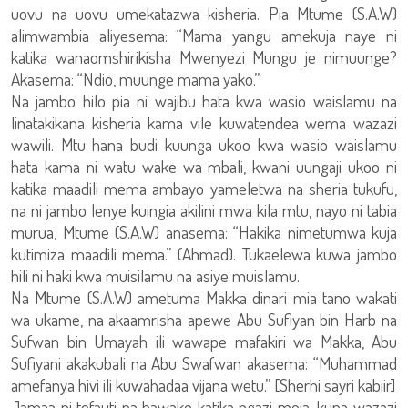
uovu na uovu umekatazwa kisheria. Pia Mtume (S.A.W)
alimwambia aliyesema: “Mama yangu amekuja naye ni
katika wanaomshirikisha Mwenyezi Mungu je nimuunge?
Akasema: “Ndio, muunge mama yako.”
Na jambo hilo pia ni wajibu hata kwa wasio waislamu na
linatakikana kisheria kama vile kuwatendea wema wazazi
wawili. Mtu hana budi kuunga ukoo kwa wasio waislamu
hata kama ni watu wake wa mbali, kwani uungaji ukoo ni
katika maadili mema ambayo yameletwa na sheria tukufu,
na ni jambo lenye kuingia akilini mwa kila mtu, nayo ni tabia
murua, Mtume (S.A.W) anasema: “Hakika nimetumwa kuja
kutimiza maadili mema.” (Ahmad). Tukaelewa kuwa jambo
hili ni haki kwa muisilamu na asiye muislamu.
Na Mtume (S.A.W) ametuma Makka dinari mia tano wakati
wa ukame, na akaamrisha apewe Abu Sufiyan bin Harb na
Sufwan bin Umayah ili wawape mafakiri wa Makka, Abu
Sufiyani akakubali na Abu Swafwan akasema: “Muhammad
amefanya hivi ili kuwahadaa vijana wetu.” [Sherhi sayri kabiir]
Jamaa ni tofauti na hawako katika ngazi moja, kuna wazazi