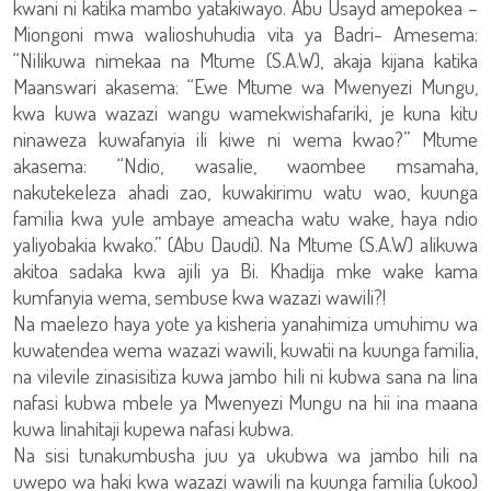
kwani ni katika mambo yatakiwayo. Abu Usayd amepokea –
Miongoni mwa walioshuhudia vita ya Badri- Amesema:
“Nilikuwa nimekaa na Mtume (S.A.W), akaja kijana katika
Maanswari akasema: “Ewe Mtume wa Mwenyezi Mungu,
kwa kuwa wazazi wangu wamekwishafariki, je kuna kitu
ninaweza kuwafanyia ili kiwe ni wema kwao?” Mtume
akasema: “Ndio, wasalie, waombee msamaha,
nakutekeleza ahadi zao, kuwakirimu watu wao, kuunga
familia kwa yule ambaye ameacha watu wake, haya ndio
yaliyobakia kwako.” (Abu Daudi). Na Mtume (S.A.W) alikuwa
akitoa sadaka kwa ajili ya Bi. Khadija mke wake kama
kumfanyia wema, sembuse kwa wazazi wawili?!
Na maelezo haya yote ya kisheria yanahimiza umuhimu wa
kuwatendea wema wazazi wawili, kuwatii na kuunga familia,
na vilevile zinasisitiza kuwa jambo hili ni kubwa sana na lina
nafasi kubwa mbele ya Mwenyezi Mungu na hii ina maana
kuwa linahitaji kupewa nafasi kubwa.
Na sisi tunakumbusha juu ya ukubwa wa jambo hili na
uwepo wa haki kwa wazazi wawili na kuunga familia (ukoo)