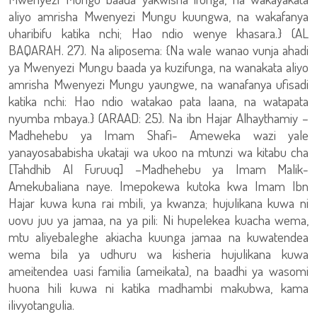
aliyo amrisha Mwenyezi Mungu kuungwa, na wakafanya
uharibifu katika nchi; Hao ndio wenye khasara.} (AL
BAQARAH. 27). Na aliposema: {Na wale wanao vunja ahadi
ya Mwenyezi Mungu baada ya kuzifunga, na wanakata aliyo
amrisha Mwenyezi Mungu yaungwe, na wanafanya ufisadi
katika nchi: Hao ndio watakao pata laana, na watapata
nyumba mbaya.} (ARAAD: 25). Na ibn Hajar Alhaythamiy –
Madhehebu ya Imam Shafi- Ameweka wazi yale
yanayosababisha ukataji wa ukoo na mtunzi wa kitabu cha
[Tahdhib Al Furuuq] –Madhehebu ya Imam Malik-
Amekubaliana naye. Imepokewa kutoka kwa Imam Ibn
Hajar kuwa kuna rai mbili, ya kwanza; hujulikana kuwa ni
uovu juu ya jamaa, na ya pili: Ni hupelekea kuacha wema,
mtu aliyebaleghe akiacha kuunga jamaa na kuwatendea
wema bila ya udhuru wa kisheria hujulikana kuwa
ameitendea uasi familia (ameikata), na baadhi ya wasomi
huona hili kuwa ni katika madhambi makubwa, kama
ilivyotangulia.