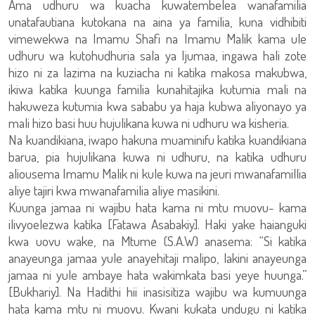
Ama udhuru wa kuacha kuwatembelea wanafamilia
unatafautiana kutokana na aina ya familia, kuna vidhibiti
vimewekwa na Imamu Shafi na Imamu Malik kama ule
udhuru wa kutohudhuria sala ya Ijumaa, ingawa hali zote
hizo ni za lazima na kuziacha ni katika makosa makubwa,
ikiwa katika kuunga familia kunahitajika kutumia mali na
hakuweza kutumia kwa sababu ya haja kubwa aliyonayo ya
mali hizo basi huu hujulikana kuwa ni udhuru wa kisheria.
Na kuandikiana, iwapo hakuna muaminifu katika kuandikiana
barua, pia hujulikana kuwa ni udhuru, na katika udhuru
aliousema Imamu Malik ni kule kuwa na jeuri mwanafamillia
aliye tajiri kwa mwanafamilia aliye masikini.
Kuunga jamaa ni wajibu hata kama ni mtu muovu- kama
ilivyoelezwa katika [Fatawa Asabakiy]. Haki yake haianguki
kwa uovu wake, na Mtume (S.A.W) anasema: “Si katika
anayeunga jamaa yule anayehitaji malipo, lakini anayeunga
jamaa ni yule ambaye hata wakimkata basi yeye huunga.”
[Bukhariy]. Na Hadithi hii inasisitiza wajibu wa kumuunga
hata kama mtu ni muovu. Kwani kukata undugu ni katika