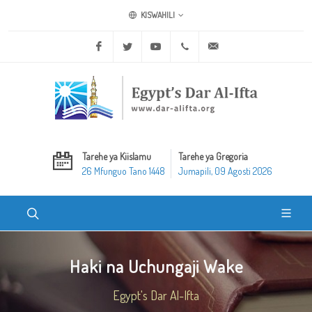
KISWAHILI
Facebook
Twitter
Youtube
+20 2 25970400
ask@dar-alifta.org
Tarehe ya Kiislamu
Tarehe ya Gregoria
26 Mfunguo Tano 1448
Jumapili, 09 Agosti 2026
Haki na Uchungaji Wake
Egypt's Dar Al-Ifta