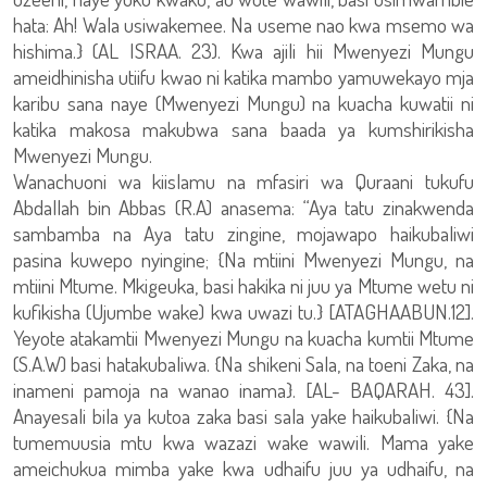
hata: Ah! Wala usiwakemee. Na useme nao kwa msemo wa
hishima.} (AL ISRAA. 23). Kwa ajili hii Mwenyezi Mungu
ameidhinisha utiifu kwao ni katika mambo yamuwekayo mja
karibu sana naye (Mwenyezi Mungu) na kuacha kuwatii ni
katika makosa makubwa sana baada ya kumshirikisha
Mwenyezi Mungu.
Wanachuoni wa kiislamu na mfasiri wa Quraani tukufu
Abdallah bin Abbas (R.A) anasema: “Aya tatu zinakwenda
sambamba na Aya tatu zingine, mojawapo haikubaliwi
pasina kuwepo nyingine; {Na mtiini Mwenyezi Mungu, na
mtiini Mtume. Mkigeuka, basi hakika ni juu ya Mtume wetu ni
kufikisha (Ujumbe wake) kwa uwazi tu.} [ATAGHAABUN.12].
Yeyote atakamtii Mwenyezi Mungu na kuacha kumtii Mtume
(S.A.W) basi hatakubaliwa. {Na shikeni Sala, na toeni Zaka, na
inameni pamoja na wanao inama}. [AL- BAQARAH. 43].
Anayesali bila ya kutoa zaka basi sala yake haikubaliwi. {Na
tumemuusia mtu kwa wazazi wake wawili. Mama yake
ameichukua mimba yake kwa udhaifu juu ya udhaifu, na