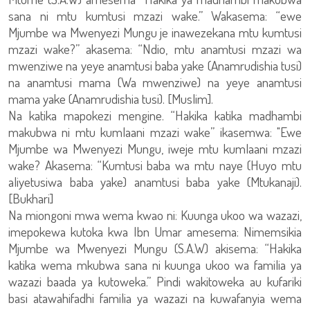
sana ni mtu kumtusi mzazi wake.” Wakasema: “ewe
Mjumbe wa Mwenyezi Mungu je inawezekana mtu kumtusi
mzazi wake?” akasema: “Ndio, mtu anamtusi mzazi wa
mwenziwe na yeye anamtusi baba yake (Anamrudishia tusi)
na anamtusi mama (Wa mwenziwe) na yeye anamtusi
mama yake (Anamrudishia tusi). [Muslim].
Na katika mapokezi mengine. “Hakika katika madhambi
makubwa ni mtu kumlaani mzazi wake” ikasemwa: "Ewe
Mjumbe wa Mwenyezi Mungu, iweje mtu kumlaani mzazi
wake? Akasema: “Kumtusi baba wa mtu naye (Huyo mtu
aliyetusiwa baba yake) anamtusi baba yake (Mtukanaji).
[Bukhari]
Na miongoni mwa wema kwao ni: Kuunga ukoo wa wazazi,
imepokewa kutoka kwa Ibn Umar amesema: Nimemsikia
Mjumbe wa Mwenyezi Mungu (S.A.W) akisema: “Hakika
katika wema mkubwa sana ni kuunga ukoo wa familia ya
wazazi baada ya kutoweka.” Pindi wakitoweka au kufariki
basi atawahifadhi familia ya wazazi na kuwafanyia wema