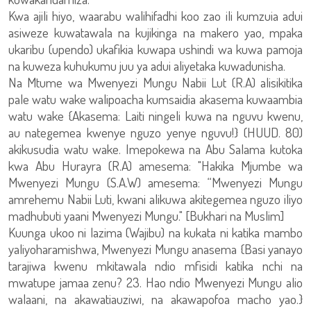
Kwa ajili hiyo, waarabu walihifadhi koo zao ili kumzuia adui
asiweze kuwatawala na kujikinga na makero yao, mpaka
ukaribu (upendo) ukafikia kuwapa ushindi wa kuwa pamoja
na kuweza kuhukumu juu ya adui aliyetaka kuwadunisha.
Na Mtume wa Mwenyezi Mungu Nabii Lut (R.A) alisikitika
pale watu wake walipoacha kumsaidia akasema kuwaambia
watu wake {Akasema: Laiti ningeli kuwa na nguvu kwenu,
au nategemea kwenye nguzo yenye nguvu!} (HUUD. 80)
akikusudia watu wake. Imepokewa na Abu Salama kutoka
kwa Abu Hurayra (R.A) amesema: "Hakika Mjumbe wa
Mwenyezi Mungu (S.A.W) amesema: “Mwenyezi Mungu
amrehemu Nabii Luti, kwani alikuwa akitegemea nguzo iliyo
madhubuti yaani Mwenyezi Mungu." [Bukhari na Muslim]
Kuunga ukoo ni lazima (Wajibu) na kukata ni katika mambo
yaliyoharamishwa, Mwenyezi Mungu anasema {Basi yanayo
tarajiwa kwenu mkitawala ndio mfisidi katika nchi na
mwatupe jamaa zenu? 23. Hao ndio Mwenyezi Mungu alio
walaani, na akawatiauziwi, na akawapofoa macho yao.}