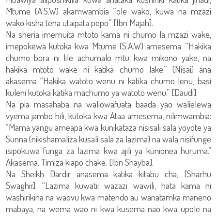
Mtume (A.S.W) akamwambia “ole wako, kuwa na mzazi
wako kisha tena utaipata pepo” [Ibn Majah].
Na sheria imemuita mtoto kama ni chumo la mzazi wake,
imepokewa kutoka kwa Mtume (S.A.W) amesema: “Hakika
chumo bora ni lile achumalo mtu kwa mikono yake, na
hakika mtoto wake ni katika chumo lake.” (Nisai) ana
akasema “Hakika watoto wenu ni katika chumo lenu, basi
kuleni kutoka katika machumo ya watoto wenu.” [Daudi].
Na pia masahaba na waliowafuata baada yao walielewa
vyema jambo hili, kutoka kwa Ataa amesema, nilimwambia:
“Mama yangu ameapa kwa kunikataza nisisali sala yoyote ya
Sunna (nikishamaliza kusali sala za lazima) na wala nisifunge
isipokuwa funga za lazima kwa ajili ya kunionea huruma.”
Akasema: Timiza kiapo chake. [Ibn Shayba].
Na Sheikh Dardir anasema katika kitabu cha; [Sharhu
Swaghir]. “Lazima kuwatii wazazi wawili, hata kama ni
washirikina na waovu kwa matendo au wanatamka maneno
mabaya, na wema wao ni kwa kusema nao kwa upole na