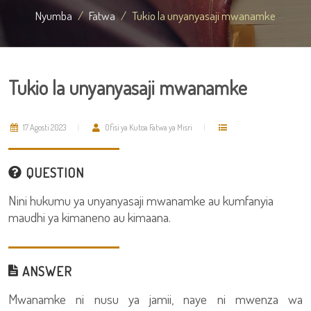
Nyumba
Fatwa
Tukio la unyanyasaji mwanamke
Tukio la unyanyasaji mwanamke
17 Agosti 2023
Ofisi ya Kutoa Fatwa ya Misri
QUESTION
Nini hukumu ya unyanyasaji mwanamke au kumfanyia
maudhi ya kimaneno au kimaana.
ANSWER
Mwanamke ni nusu ya jamii, naye ni mwenza wa