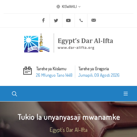
KISWAHILI
Facebook
Twitter
Youtube
+20 2 25970400
ask@dar-alifta.org
Tarehe ya Kiislamu
Tarehe ya Gregoria
26 Mfunguo Tano 1448
Jumapili, 09 Agosti 2026
Tukio la unyanyasaji mwanamke
Egypt's Dar Al-Ifta