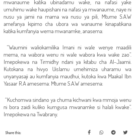
mwanaume katika ubinadamu wake, na nafasi yake
umuhimu wake haupishani na nafasi ya mwanaume, naye ni
nusu ya jamii na mama wa nusu ya pili, Mtume S.A.W
amefanya kipimo cha ubora wa wanaume kinapatikana
katika kumfanyia wema mwanamke, anasema:
“Waumini waliokamilika Imani ni wale wenye maadili
mema, na wabora wenu ni wale wabora kwa wake zao”.
Imepokewa na Tirmidhy ndani ya kitabu cha Al-Jaamii.
Kutokana na hivyo Uislamu umehimiza uharamu wa
unyanyasaji au kumfanyia maudhui, kutoka kwa Maakal Ibn
Yasaar R.A amesema: Mtume S.A.W amesema:
“Kuchomwa sindano ya chuma kichwani kwa mmoja wenu
ni bora zaidi kuliko kumgusa mwanamke si halali kwake”.
Imepokewa na Twabrany.
Share this: