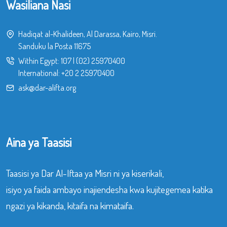
Wasiliana Nasi
Hadiqat al-Khalideen, Al Darassa, Kairo, Misri.
Sanduku la Posta 11675
Within Egypt:
107
|
(02) 25970400
International:
+20 2 25970400
ask@dar-alifta.org
Aina ya Taasisi
Taasisi ya Dar Al-Iftaa ya Misri ni ya kiserikali,
isiyo ya faida ambayo inajiendesha kwa kujitegemea katika
ngazi ya kikanda, kitaifa na kimataifa.