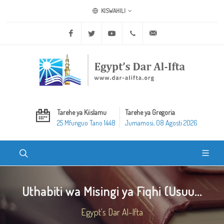
KISWAHILI
Facebook
Twitter
Youtube
+20 2 25970400
ask@dar-alifta.org
Tarehe ya Kiislamu
Tarehe ya Gregoria
25 Mfunguo Tano 1448
Jumamosi, 08 Agosti 2026
Uthabiti wa Misingi ya Fiqhi (Usuu...
Egypt's Dar Al-Ifta