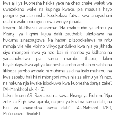
kwa ajili ya kuonesha hakika yake na cheo chake wakati wa
uwezekano wake na kupinga kwake, pia masuala hayo
pengine yanalazimisha kutekeleza fatwa kwa anayedhani
usahihi wake miongoni mwa wenye jitihada.
Imamu Al-Ghazali anasema: "Na makusudio ya elimu ya
Misingi ya Fiqhini kujua dalili zauthabiti uliotokana na
hukumu zinazoagizwa. Na habari zilizopokelewa na mtu
mmoja vile vile vipimo vilivyogunduliwa kwa njia ya jitihada
siyo miongoni mwa ya nzo, bali ni mambo ya kidhana na
yanachukuliwa pia kama mambo thabiti, lakini
hayakutajwakwa ajili ya kuonesha jambo ambalo ni sahihi na
lililooza, jambo ambalo ni muhimu zaidi na lisilo muhimu, na
kwa sababu hali hii ni miongoni mwa njia za elimu ya Ya nzo,
na hakuna njia kwake isipokuwa kwa kuonesha daraja zake".
[Al-Mankhool uk. 4- 5].
Lakini Imam AR-Razi alisema kuwa Misingi ya Fiqhi ni: "Njia
zote za Fiqh kwa ujumla, na jinsi ya kuzitoa kama dalili, na
hali ya anayezitoa kama dalili". [Al-Mahsool 1/80,
Mu’asasatul Risalah].