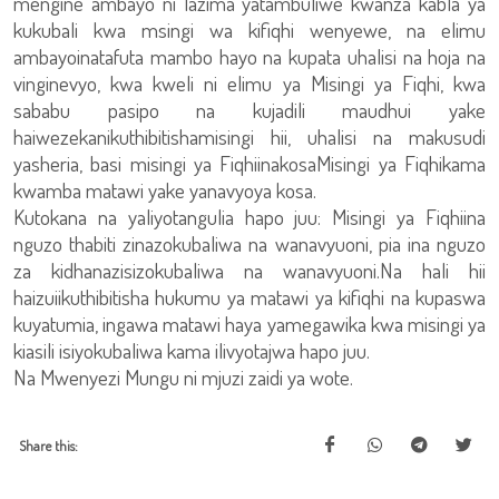
mengine ambayo ni lazima yatambuliwe kwanza kabla ya
kukubali kwa msingi wa kifiqhi wenyewe, na elimu
ambayoinatafuta mambo hayo na kupata uhalisi na hoja na
vinginevyo, kwa kweli ni elimu ya Misingi ya Fiqhi, kwa
sababu pasipo na kujadili maudhui yake
haiwezekanikuthibitishamisingi hii, uhalisi na makusudi
yasheria, basi misingi ya FiqhiinakosaMisingi ya Fiqhikama
kwamba matawi yake yanavyoya kosa.
Kutokana na yaliyotangulia hapo juu: Misingi ya Fiqhiina
nguzo thabiti zinazokubaliwa na wanavyuoni, pia ina nguzo
za kidhanazisizokubaliwa na wanavyuoni.Na hali hii
haizuiikuthibitisha hukumu ya matawi ya kifiqhi na kupaswa
kuyatumia, ingawa matawi haya yamegawika kwa misingi ya
kiasili isiyokubaliwa kama ilivyotajwa hapo juu.
Na Mwenyezi Mungu ni mjuzi zaidi ya wote.
Share this: