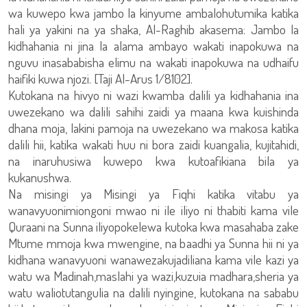
wa kuwepo kwa jambo la kinyume ambalohutumika katika
hali ya yakini na ya shaka, Al-Raghib akasema: Jambo la
kidhahania ni jina la alama ambayo wakati inapokuwa na
nguvu inasababisha elimu na wakati inapokuwa na udhaifu
haifiki kuwa njozi. [Taji Al-Arus 1/8102].
Kutokana na hivyo ni wazi kwamba dalili ya kidhahania ina
uwezekano wa dalili sahihi zaidi ya maana kwa kuishinda
dhana moja, lakini pamoja na uwezekano wa makosa katika
dalili hii, katika wakati huu ni bora zaidi kuangalia, kujitahidi,
na inaruhusiwa kuwepo kwa kutoafikiana bila ya
kukanushwa.
Na misingi ya Misingi ya Fiqhi katika vitabu ya
wanavyuonimiongoni mwao ni ile iliyo ni thabiti kama vile
Quraani na Sunna iliyopokelewa kutoka kwa masahaba zake
Mtume mmoja kwa mwengine, na baadhi ya Sunna hii ni ya
kidhana wanavyuoni wanawezakujadiliana kama vile kazi ya
watu wa Madinah,maslahi ya wazi,kuzuia madhara,sheria ya
watu waliotutangulia na dalili nyingine, kutokana na sababu