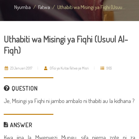
Nyumba
Fatwa
Uthabiti wa Misingi ya Fiqhi (Usuu...
Uthabiti wa Misingi ya Fiqhi (Usuul Al-
Fiqh)
23 Januari 2017
Ofisi ya Kutoa Fatwa ya Misri
965
QUESTION
Je, Misingi ya Fiqhi ni jambo ambalo ni thabiti au la kidhana ?
ANSWER
Kwa jina la Mwenyezi Mungu, sifa njema zote ni za