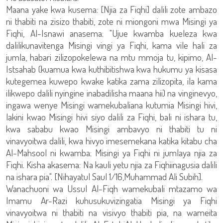
Maana yake kwa kusema: [Njia za Fiqhi] dalili zote ambazo
ni thabiti na zisizo thabiti, zote ni miongoni mwa Misingi ya
Fiqhi, Al-Isnawi anasema: "Ujue kwamba kueleza kwa
dalilikunavitenga Misingi vingi ya Fiqhi, kama vile hali za
jumla, habari zilizopokelewa na mtu mmoja tu, kipimo, Al-
Istsahab (kuamua kwa kuthibitishwa kwa hukumu ya kisasa
kutegemea kuwepo kwake katika zama zilizopita, ila kama
ilikwepo dalili nyingine inabadilisha maana hii) na vinginevyo,
ingawa wenye Misingi wamekubaliana kutumia Misingi hivi,
lakini kwao Misingi hivi siyo dalili za Fiqhi, bali ni ishara tu,
kwa sababu kwao Misingi ambavyo ni thabiti tu ni
vinavyoitwa dalili, kwa hivyo imesemekana katika kitabu cha
Al-Mahsool ni kwamba: Misingi ya Fiqhi ni jumlaya njia za
Fiqhi. Kisha akasema: Na kauli yetu njia za Fiqhiinagusia dalili
na ishara pia". [Nihayatul Saul 1/16,Muhammad Ali Subih].
Wanachuoni wa Ussul Al-Fiqh wamekubali mtazamo wa
Imamu Ar-Razi kuhusukuvizingatia Misingi ya Fiqhi
vinavyoitwa ni thabiti na visivyo thabiti pia, na wameita