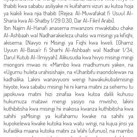
thabiti kwa sababu asiliyake ni kuifahami vizuri au kutoa hoja
ya kiakili kwa njia thabiti [Rejea: Al-Muwafakat fi Usuul Al-
Sharia kwa Al-Shatby 1/29 0.30, Dar Al-Fikril Arabi].
Ibn Najim Al-Hanafi anasema mwanzoni mwakitabu chake
Al-Ashbaah wal Nadhairakieleza uhalisi wa misingi ya kifiqhi,
akisema: [Navyo ni Misingi ya Fiqhi kwa kweli. [Ghamz
Uyuun Al-Basai’r fi Sharhi Al-Ashbaah wal Nadhair 1/34,
Darul Kutub Al-Ilmiyyah]. Alikusudia kwa hivyo misingi mingi
miongoni mwao ni: «Mambo kwa madhumuni yake», na
«Ugumu huleta urahisishaji», na «Uharibifu inaondolewa» na
kadhalika. Lakini wanavyuoni wengi hawakukubalimisingi
hiiyote, kwa sababu misingi hii ni kama matini za sehemu tu
japokuwa matini hizi zinafaa kwa kutoa dalili kuhusu
hukumuza matawi mengi yasiyo na mwisho, lakini
kuthibitisha kwa misingi hii inakosa kwanza kuthibitisha kwa
sahihi yaMisingi ya kuifahamu kwake na sahihi ya
kupokelewa kwake kutoka kwa watu wingi, na kujua jinsi ya
kufaidika maana kutoka matini za Wahi (ufunuo), na mambo