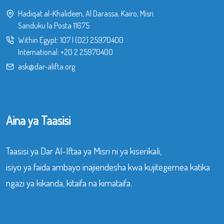
Hadiqat al-Khalideen, Al Darassa, Kairo, Misri.
Sanduku la Posta 11675
Within Egypt:
107
|
(02) 25970400
International:
+20 2 25970400
ask@dar-alifta.org
Aina ya Taasisi
Taasisi ya Dar Al-Iftaa ya Misri ni ya kiserikali,
isiyo ya faida ambayo inajiendesha kwa kujitegemea katika
ngazi ya kikanda, kitaifa na kimataifa.