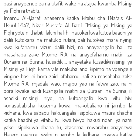
basi anayeendelea na utafiti wake na atajua kwamba Misingi
ya Fiqhi ni thabiti.
Imamu Al-Qarafi anasema katika kitabu cha [Nafais Al-
Usuul 1/147, Nizar Mustafa Al-Baz.]: "Misingi ya Misingi ya
Fiqhi yote ni thabiti, lakini hali hii haitokei kwa kutoa baadhi ya
dalili kutokana na matukio fulani, bali hutokea mara nyingi
kwa kufahamu vizuri dalili hizi, na anayeangalia hali za
masahaba zake Mtume R.A. na anayefahamu matini za
Quraani na Sunna, husadiki.... anayetaka kusadikimisingi ya
Misingi ya Fiqhi kama vile makubaliano, kipimo na vpengele
vingine basi ni bora zaidi afahamu hali za masahaba zake
Mtume R.A. mjadala wao, majibu yao na fatwa zao, na ni
bora kwake azidi kuangalia matini za Quraani na Sunna, ili
asadiki misingi hiyo, na kutoangalia kwa vitu hivi
kunasababisha kusema kuwa: makubaliano ni jambo la
kidhana, kwa sababu hakuangalia isipokuwa matini chache
katika baadhi ya vitabu tu, kwa hivyo, hakuti ndani ya nafsi
yake isipokuwa dhana tu, atasema: mwarabu anayeitwa
Hatem ukarimu wake ni jambo la kidhana, ingawa katika