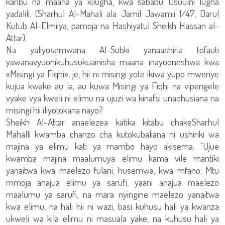
karibu na maana ya kilugha, kwa sababu Usuulni lugha
yadalili. (Sharhul Al-Mahali ala Jamil Jawamii 1/47, Darul
Kutub Al-Elmiiya, pamoja na Hashiyatul Sheikh Hassan al-
Attar).
Na yaliyosemwana Al-Subki yanaashiria tofauti
yawanavyuonikuhusukuainisha maana inayooneshwa kwa
«Misingi ya Fiqhi», je, hii ni misingi yote ikiwa yupo mwenye
kujua kwake au la, au kuwa Misingi ya Fiqhi na vipengele
vyake vya kweli ni elimu na ujuzi wa kinafsi unaohusiana na
misingi hii iliyotokana nayo?
Sheikh Al-Attar anaelezea katika kitabu chakeSharhul
Mahalli kwamba chanzo cha kutokubaliana ni ushiriki wa
majina ya elimu kati ya mambo hayo akisema: "Ujue
kwamba majina maalumuya elimu kama vile mantiki
yanaitwa kwa maelezo fulani, husemwa, kwa mfano: Mtu
mmoja anajua elimu ya sarufi, yaani anajua maelezo
maalumu ya sarufi, na mara nyingine maelezo yanaitwa
kwa elimu, na hali hii ni wazi, basi kuhusu hali ya kwanza
ukweli wa kila elimu ni masuala yake, na kuhusu hali ya