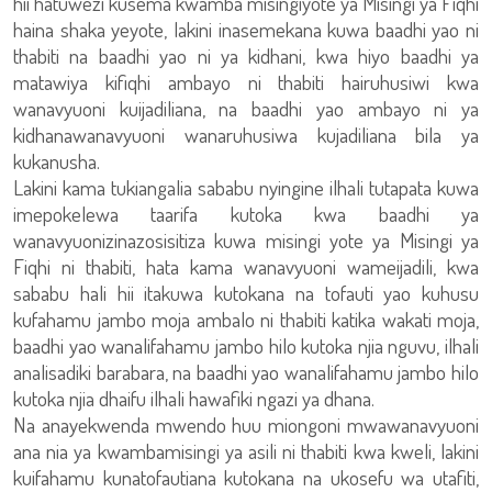
hii hatuwezi kusema kwamba misingiyote ya Misingi ya Fiqhi
haina shaka yeyote, lakini inasemekana kuwa baadhi yao ni
thabiti na baadhi yao ni ya kidhani, kwa hiyo baadhi ya
matawiya kifiqhi ambayo ni thabiti hairuhusiwi kwa
wanavyuoni kuijadiliana, na baadhi yao ambayo ni ya
kidhanawanavyuoni wanaruhusiwa kujadiliana bila ya
kukanusha.
Lakini kama tukiangalia sababu nyingine ilhali tutapata kuwa
imepokelewa taarifa kutoka kwa baadhi ya
wanavyuonizinazosisitiza kuwa misingi yote ya Misingi ya
Fiqhi ni thabiti, hata kama wanavyuoni wameijadili, kwa
sababu hali hii itakuwa kutokana na tofauti yao kuhusu
kufahamu jambo moja ambalo ni thabiti katika wakati moja,
baadhi yao wanalifahamu jambo hilo kutoka njia nguvu, ilhali
analisadiki barabara, na baadhi yao wanalifahamu jambo hilo
kutoka njia dhaifu ilhali hawafiki ngazi ya dhana.
Na anayekwenda mwendo huu miongoni mwawanavyuoni
ana nia ya kwambamisingi ya asili ni thabiti kwa kweli, lakini
kuifahamu kunatofautiana kutokana na ukosefu wa utafiti,