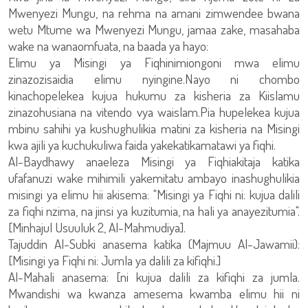
Mwenyezi Mungu, na rehma na amani zimwendee bwana
wetu Mtume wa Mwenyezi Mungu, jamaa zake, masahaba
wake na wanaomfuata, na baada ya hayo:
Elimu ya Misingi ya Fiqhinimiongoni mwa elimu
zinazozisaidia elimu nyingine.Nayo ni chombo
kinachopelekea kujua hukumu za kisheria za Kiislamu
zinazohusiana na vitendo vya waislam.Pia hupelekea kujua
mbinu sahihi ya kushughulikia matini za kisheria na Misingi
kwa ajili ya kuchukuliwa faida yakekatikamatawi ya fiqhi.
Al-Baydhawy anaeleza Misingi ya Fiqhiakitaja katika
ufafanuzi wake mihimili yakemitatu ambayo inashughulikia
misingi ya elimu hii akisema: "Misingi ya Fiqhi ni: kujua dalili
za fiqhi nzima, na jinsi ya kuzitumia, na hali ya anayezitumia".
[Minhajul Usuuluk 2, Al-Mahmudiya].
Tajuddin Al-Subki anasema katika (Majmuu Al-Jawamii):
[Misingi ya Fiqhi ni: Jumla ya dalili za kifiqhi.]
Al-Mahali anasema: [ni kujua dalili za kifiqhi za jumla.
Mwandishi wa kwanza amesema kwamba elimu hii ni