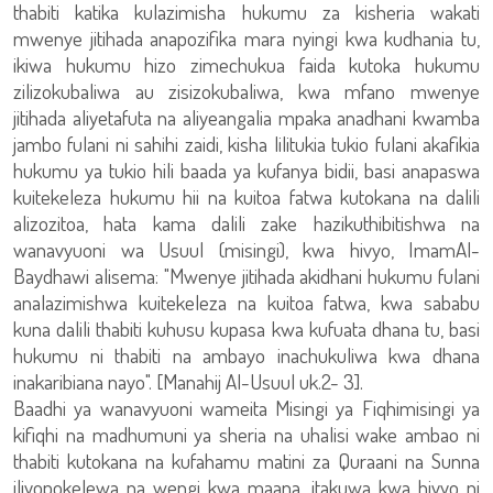
thabiti katika kulazimisha hukumu za kisheria wakati
mwenye jitihada anapozifika mara nyingi kwa kudhania tu,
ikiwa hukumu hizo zimechukua faida kutoka hukumu
zilizokubaliwa au zisizokubaliwa, kwa mfano mwenye
jitihada aliyetafuta na aliyeangalia mpaka anadhani kwamba
jambo fulani ni sahihi zaidi, kisha lilitukia tukio fulani akafikia
hukumu ya tukio hili baada ya kufanya bidii, basi anapaswa
kuitekeleza hukumu hii na kuitoa fatwa kutokana na dalili
alizozitoa, hata kama dalili zake hazikuthibitishwa na
wanavyuoni wa Usuul (misingi), kwa hivyo, ImamAl-
Baydhawi alisema: "Mwenye jitihada akidhani hukumu fulani
analazimishwa kuitekeleza na kuitoa fatwa, kwa sababu
kuna dalili thabiti kuhusu kupasa kwa kufuata dhana tu, basi
hukumu ni thabiti na ambayo inachukuliwa kwa dhana
inakaribiana nayo". [Manahij Al-Usuul uk.2- 3].
Baadhi ya wanavyuoni wameita Misingi ya Fiqhimisingi ya
kifiqhi na madhumuni ya sheria na uhalisi wake ambao ni
thabiti kutokana na kufahamu matini za Quraani na Sunna
iliyopokelewa na wengi kwa maana, itakuwa kwa hivyo ni