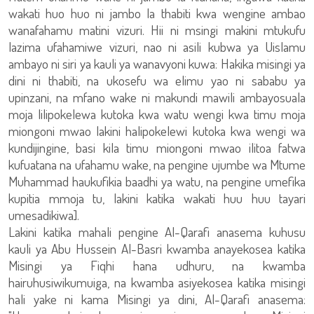
wakati huo huo ni jambo la thabiti kwa wengine ambao
wanafahamu matini vizuri. Hii ni msingi makini mtukufu
lazima ufahamiwe vizuri, nao ni asili kubwa ya Uislamu
ambayo ni siri ya kauli ya wanavyoni kuwa: Hakika misingi ya
dini ni thabiti, na ukosefu wa elimu yao ni sababu ya
upinzani, na mfano wake ni makundi mawili ambayosuala
moja lilipokelewa kutoka kwa watu wengi kwa timu moja
miongoni mwao lakini halipokelewi kutoka kwa wengi wa
kundijingine, basi kila timu miongoni mwao ilitoa fatwa
kufuatana na ufahamu wake, na pengine ujumbe wa Mtume
Muhammad haukufikia baadhi ya watu, na pengine umefika
kupitia mmoja tu, lakini katika wakati huu huu tayari
umesadikiwa].
Lakini katika mahali pengine Al-Qarafi anasema kuhusu
kauli ya Abu Hussein Al-Basri kwamba anayekosea katika
Misingi ya Fiqhi hana udhuru, na kwamba
hairuhusiwikumuiga, na kwamba asiyekosea katika misingi
hali yake ni kama Misingi ya dini, Al-Qarafi anasema: