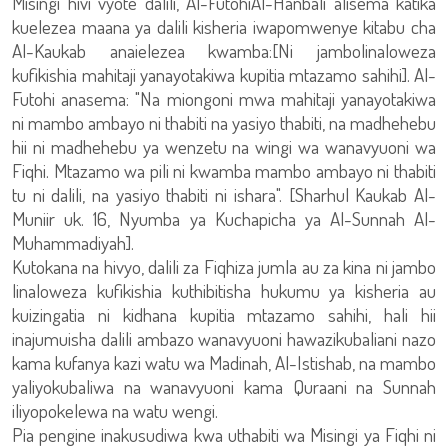
Misingi hivi vyote dalili, Al-FutohiAl-Hanbali alisema katika
kuelezea maana ya dalili kisheria iwapomwenye kitabu cha
Al-Kaukab anaielezea kwamba:[Ni jambolinaloweza
kufikishia mahitaji yanayotakiwa kupitia mtazamo sahihi]. Al-
Futohi anasema: "Na miongoni mwa mahitaji yanayotakiwa
ni mambo ambayo ni thabiti na yasiyo thabiti, na madhehebu
hii ni madhehebu ya wenzetu na wingi wa wanavyuoni wa
Fiqhi. Mtazamo wa pili ni kwamba mambo ambayo ni thabiti
tu ni dalili, na yasiyo thabiti ni ishara". [Sharhul Kaukab Al-
Muniir uk. 16, Nyumba ya Kuchapicha ya Al-Sunnah Al-
Muhammadiyah].
Kutokana na hivyo, dalili za Fiqhiza jumla au za kina ni jambo
linaloweza kufikishia kuthibitisha hukumu ya kisheria au
kuizingatia ni kidhana kupitia mtazamo sahihi, hali hii
inajumuisha dalili ambazo wanavyuoni hawazikubaliani nazo
kama kufanya kazi watu wa Madinah, Al-Istishab, na mambo
yaliyokubaliwa na wanavyuoni kama Quraani na Sunnah
iliyopokelewa na watu wengi.
Pia pengine inakusudiwa kwa uthabiti wa Misingi ya Fiqhi ni