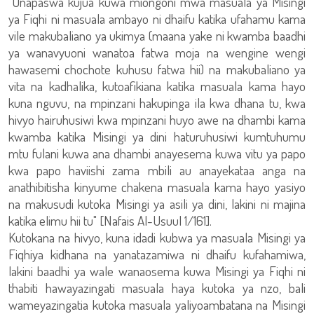
"Unapaswa kujua kuwa miongoni mwa masuala ya Misingi
ya Fiqhi ni masuala ambayo ni dhaifu katika ufahamu kama
vile makubaliano ya ukimya (maana yake ni kwamba baadhi
ya wanavyuoni wanatoa fatwa moja na wengine wengi
hawasemi chochote kuhusu fatwa hii) na makubaliano ya
vita na kadhalika, kutoafikiana katika masuala kama hayo
kuna nguvu, na mpinzani hakupinga ila kwa dhana tu, kwa
hivyo hairuhusiwi kwa mpinzani huyo awe na dhambi kama
kwamba katika Misingi ya dini haturuhusiwi kumtuhumu
mtu fulani kuwa ana dhambi anayesema kuwa vitu ya papo
kwa papo haviishi zama mbili au anayekataa anga na
anathibitisha kinyume chakena masuala kama hayo yasiyo
na makusudi kutoka Misingi ya asili ya dini, lakini ni majina
katika elimu hii tu" [Nafais Al-Usuul 1/161].
Kutokana na hivyo, kuna idadi kubwa ya masuala Misingi ya
Fiqhiya kidhana na yanatazamiwa ni dhaifu kufahamiwa,
lakini baadhi ya wale wanaosema kuwa Misingi ya Fiqhi ni
thabiti hawayazingati masuala haya kutoka ya nzo, bali
wameyazingatia kutoka masuala yaliyoambatana na Misingi