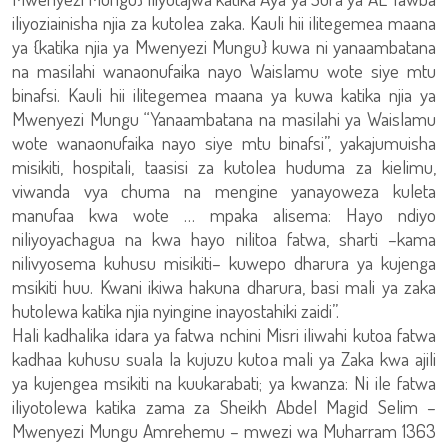
iliyoziainisha njia za kutolea zaka. Kauli hii ilitegemea maana
ya {katika njia ya Mwenyezi Mungu} kuwa ni yanaambatana
na masilahi wanaonufaika nayo Waislamu wote siye mtu
binafsi. Kauli hii ilitegemea maana ya kuwa katika njia ya
Mwenyezi Mungu “Yanaambatana na masilahi ya Waislamu
wote wanaonufaika nayo siye mtu binafsi”, yakajumuisha
misikiti, hospitali, taasisi za kutolea huduma za kielimu,
viwanda vya chuma na mengine yanayoweza kuleta
manufaa kwa wote … mpaka alisema: Hayo ndiyo
niliyoyachagua na kwa hayo nilitoa fatwa, sharti –kama
nilivyosema kuhusu misikiti– kuwepo dharura ya kujenga
msikiti huu. Kwani ikiwa hakuna dharura, basi mali ya zaka
hutolewa katika njia nyingine inayostahiki zaidi”.
Hali kadhalika idara ya fatwa nchini Misri iliwahi kutoa fatwa
kadhaa kuhusu suala la kujuzu kutoa mali ya Zaka kwa ajili
ya kujengea msikiti na kuukarabati; ya kwanza: Ni ile fatwa
iliyotolewa katika zama za Sheikh Abdel Magid Selim –
Mwenyezi Mungu Amrehemu – mwezi wa Muharram 1363