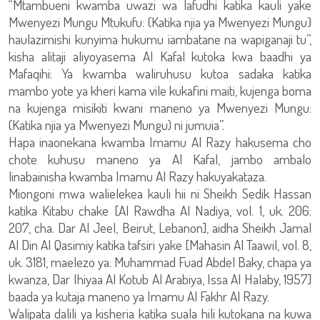
“Mtambueni kwamba uwazi wa lafudhi katika kauli yake
Mwenyezi Mungu Mtukufu: {Katika njia ya Mwenyezi Mungu}
haulazimishi kunyima hukumu iambatane na wapiganaji tu”,
kisha alitaji aliyoyasema Al Kafal kutoka kwa baadhi ya
Mafaqihi: Ya kwamba waliruhusu kutoa sadaka katika
mambo yote ya kheri kama vile kukafini maiti, kujenga boma
na kujenga misikiti kwani maneno ya Mwenyezi Mungu:
(Katika njia ya Mwenyezi Mungu) ni jumuia”.
Hapa inaonekana kwamba Imamu Al Razy hakusema cho
chote kuhusu maneno ya Al Kafal, jambo ambalo
linabainisha kwamba Imamu Al Razy hakuyakataza.
Miongoni mwa walielekea kauli hii ni Sheikh Sedik Hassan
katika Kitabu chake [Al Rawdha Al Nadiya, vol. 1, uk. 206:
207, cha. Dar Al Jeel, Beirut, Lebanon], aidha Sheikh Jamal
Al Din Al Qasimiy katika tafsiri yake [Mahasin Al Taawil, vol. 8,
uk. 3181, maelezo ya: Muhammad Fuad Abdel Baky, chapa ya
kwanza, Dar Ihiyaa Al Kotub Al Arabiya, Issa Al Halaby, 1957]
baada ya kutaja maneno ya Imamu Al Fakhr Al Razy.
Walipata dalili ya kisheria katika suala hili kutokana na kuwa