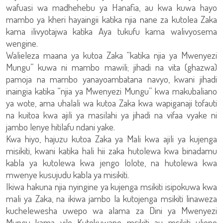
wafuasi wa madhehebu ya Hanafia, au kwa kuwa hayo
mambo ya kheri hayaingii katika njia nane za kutolea Zaka
kama ilivyotajwa katika Aya tukufu kama walivyosema
wengine.
Walieleza maana ya kutoa Zaka “katika njia ya Mwenyezi
Mungu” kuwa ni mambo mawili; jihadi na vita (ghazwa)
pamoja na mambo yanayoambatana navyo, kwani jihadi
inaingia katika “njia ya Mwenyezi Mungu” kwa makubaliano
ya wote, ama uhalali wa kutoa Zaka kwa wapiganaji tofauti
na kuitoa kwa ajili ya masilahi ya jihadi na vifaa vyake ni
jambo lenye hitilafu ndani yake.
Kwa hiyo, hajuzu kutoa Zaka ya Mali kwa ajili ya kujenga
misikiti, kwani katika hali hii zaka hutolewa kwa binadamu
kabla ya kutolewa kwa jengo lolote, na hutolewa kwa
mwenye kusujudu kabla ya misikiti.
Ikiwa hakuna njia nyingine ya kujenga msikiti isipokuwa kwa
mali ya Zaka, na ikiwa jambo la kutojenga msikiti linaweza
kuchelewesha uwepo wa alama za Dini ya Mwenyezi
Mungu kama vile Kutokuwapo msikiti au msikiti uliopo