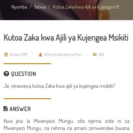
Nyumba
Fatwa
Kutoa Zaka kwa Ajili ya Kujengea M...
Kutoa Zaka kwa Ajili ya Kujengea Msikiti
24 Aprili 2017
Ofisi ya Kutoa Fatwa ya Misri
998
QUESTION
Je, ninaweza kutoa Zaka kwa ajili ya kujengea msikiti?
ANSWER
Kwa jina la Mwenyezi Mungu, sifa njema zote ni za
Mwenyezi Mungu, na rehma na amani zimwendee bwana