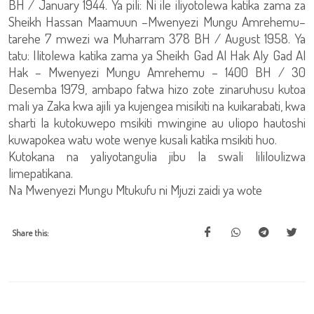
BH / January 1944. Ya pili: Ni ile iliyotolewa katika zama za
Sheikh Hassan Maamuun –Mwenyezi Mungu Amrehemu–
tarehe 7 mwezi wa Muharram 378 BH / August 1958. Ya
tatu: Ilitolewa katika zama ya Sheikh Gad Al Hak Aly Gad Al
Hak – Mwenyezi Mungu Amrehemu – 1400 BH / 30
Desemba 1979, ambapo fatwa hizo zote zinaruhusu kutoa
mali ya Zaka kwa ajili ya kujengea misikiti na kuikarabati, kwa
sharti la kutokuwepo msikiti mwingine au uliopo hautoshi
kuwapokea watu wote wenye kusali katika msikiti huo.
Kutokana na yaliyotangulia jibu la swali lililoulizwa
limepatikana.
Na Mwenyezi Mungu Mtukufu ni Mjuzi zaidi ya wote
Share this: