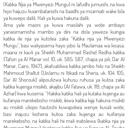
(Katika Njia ya Mwenyezi Mungu) ni lafudhi jumuishi, na kwa
hiyo haijuzu kuiambatanishi na baadhi ya msamiati wake bila
ya kuwepo dalili. Hali ya kuwa hakuna dalili.
Ama yale maoni ya kuwa masilahi ya wote ambayo
yanasimamisha mambo ya dini na dola yaweza kuingia
katika ile njia ya kutolea zaka “Katika njia ya Mwenyezi
Mungu”, basi waliyasema hayo jobo la Maulamaa wa kisasa;
maana ni kauli ya Sheikh Muhammad Rashid Redha katika
[Tafsiri ya Al Manar vol. 10, uk. 585: 587, chapa ya pili, Dar Al
Manar, Cairo, 1947], akafuatiliwa katika jambo hilo na Sheikh
Mahmoud Shaltut [Uislamu ni Itikadi na Sheria, uk. 104: 105,
Dar Al Shorouk] alipoulizwa kuhusu ruhusa ya kutoa zaka
katika kujenga misikiti, akajibu [Al Fatawa, uk. 119, chapa ya Al
Azhar] kwa kusema: “Hakika katika hali ya kutaka kujenga au
kufanyia marekebisho msikiti, ikiwa katika kijiji hakuna msikiti
au msikiti uliopo hautoshi kuwapokea wenye kusali wote,
basi inajuzu kisheria kutoa zaka kujenga au kuifanyia
marekebisho, na katika hali hii mali inatolewa {katika njia ya
Mwenyezi Mungu} iliyotajwa katika Aya ya Sura ya AL Tawba