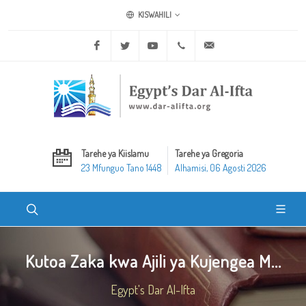
KISWAHILI
Facebook
Twitter
Youtube
+20 2 25970400
ask@dar-alifta.org
Tarehe ya Kiislamu
Tarehe ya Gregoria
23 Mfunguo Tano 1448
Alhamisi, 06 Agosti 2026
Kutoa Zaka kwa Ajili ya Kujengea M...
Egypt's Dar Al-Ifta