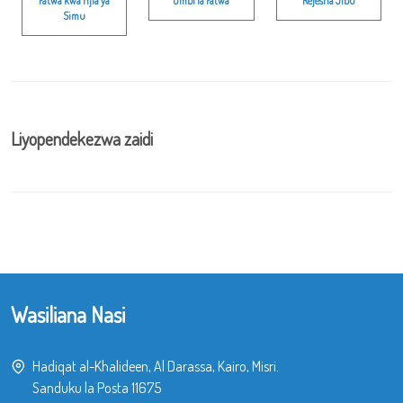
Fatwa kwa njia ya
Ombi la Fatwa
Rejesha Jibu
Simu
Liyopendekezwa zaidi
Wasiliana Nasi
Hadiqat al-Khalideen, Al Darassa, Kairo, Misri.
Sanduku la Posta 11675