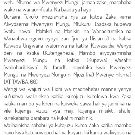
wetu Mtume wa Mwenyezi Mungu, jamaa zake, masahaba
wake na wanaomfuata. Na baada ya hayo:
Quraani Tukufu imezianisha njia za kutoa Zaka kama
Alivyosema Mwenyezi Mungu Mtukufu: {Sadaka hupewa
(watu hawa): Mafakiri na Masikini na Wanaoitumikia na
Wanaotiwa nguvu nyoyo zao (juu ya Uislamu) na katika
Kuwapa Ungwana watumwa na katika Kuwasaidia Wenye
deni na katika (Kutengeneza) Mambo aliyoyaamrisha
Mwenyezi Mungu na katika (Kupewa) Wasafiri
(walioharibikiwa). Ni faradhi inayotoka kwa Mwenyezi
Mungu, na Mwenyezi Mungu ni Mjuzi (na) Mwenye hikima}
[AT TAWBA, 60].
Wengi wa wajuzi wa Fiqhi wa madhehebu manne yenye
kufuatwa walielekea katika kutojuzu kutolewa kwa Zaka
katika mambo ya kheri na kuiweka sawa hali ya jamii kama
vile kujenga vizuizi vya maji, kujenga misikiti, shule,
kurekebisha barabara na kukafini maiti n.k.
Walibainisha sababu ya kutojuzu kutoa Zaka katika mambo
hayo kwa kutokuwepo hali ya kuyamiliki kama walivyosema