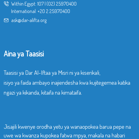
Within Egypt:
107
|
(02) 25970400
International:
+20 2 25970400
ask@dar-alifta.org
Aina ya Taasisi
Taasisi ya Dar Al-Iftaa ya Misri ni ya kiserikali,
isiyo ya faida ambayo inajiendesha kwa kujitegemea katika
ngazi ya kikanda, kitaifa na kimataifa.
Jisajili kwenye orodha yetu ya wanaopokea barua pepe na
uwe wa kwanza kupokea fatwa mpya, makala na habari