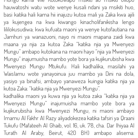
hauwatoshi watu wote wenye kusali ndani ya msikiti huo,
basi katika hali kama hii inajuzu kutoa mali ya Zaka kwa ajili
ya kujengea na kwa kiwango kinacholifanikisha lengo
lililokusudiwa; kwa kufuata maoni ya wenye kutofautiana na
Jamhuri ya wanazuoni, nayo ni maoni mapana zaidi kwa
maana ya njia za kutoa Zaka “katika njia ya Mwenyezi
Mungu” ambapo kutokana na maoni hayo “njia ya Mwenyezi
Mungu” inajumuisha mambo yote bora ya kujikurubisha kwa
Mwenyezi Mungu Mtukufu. Hali kadhalika, masilahi ya
Waislamu wote yanayoinua juu mambo ya Dini na dola,
yasiyo ya binafsi, ambayo yanaweza kuingia katika njia ya
kutoa Zaka: “katika njia ya Mwenyezi Mungu”.
kadhalika maoni ya kuwa njia ya kutoa zaka “katika njia ya
Mwenyezi Mungu” inajumuisha mambo yote bora ya
kujikurubisha kwa Mwenyezi Mungu, ni maoni ambayo
Imamu Al Fakhr Al Razy aliyadokezea katika tafsiri ya Qraani
Tukufu (Mafateeh Al Ghaib, vol. 16, uk. 78, cha. Dar Ihiyaa Al
Turath Al Araby, Beirut, 420 BH) ambapo alisema: