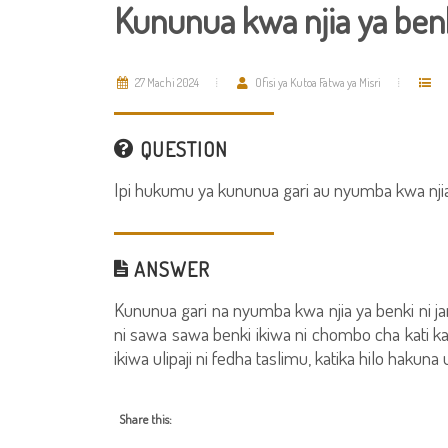
Kununua kwa njia ya benk
27 Machi 2024
Ofisi ya Kutoa Fatwa ya Misri
QUESTION
Ipi hukumu ya kununua gari au nyumba kwa njia
ANSWER
Kununua gari na nyumba kwa njia ya benki ni j
ni sawa sawa benki ikiwa ni chombo cha kati k
ikiwa ulipaji ni fedha taslimu, katika hilo hakuna
Share this: