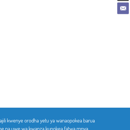
sajili kwenye orodha yetu ya wanaopokea barua
pe na uwe wa kwanza kupokea fatwa mpya,