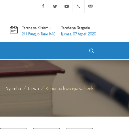
Facebook
Twitter
Youtube
+20 2 25970400
ask@dar-alifta.org
Tarehe ya Kiislamu
Tarehe ya Gregoria
24 Mfunguo Tano 1448
Ijumaa, 07 Agosti 2026
Nyumba
Fatwa
Kununua kwa njia ya benki.