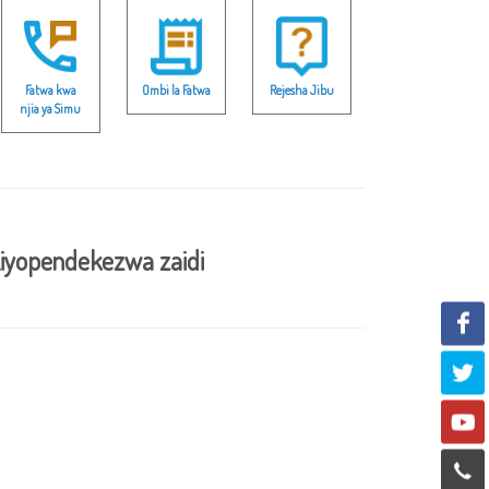
Fatwa kwa
Ombi la Fatwa
Rejesha Jibu
njia ya Simu
iyopendekezwa zaidi