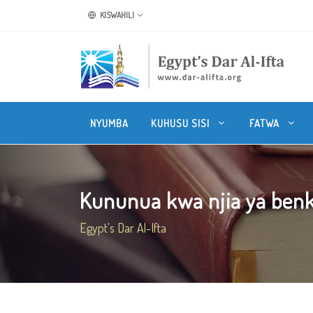
KISWAHILI
NYUMBA
KUHUSU SISI
FATWA
Kununua kwa njia ya benk
Egypt's Dar Al-Ifta