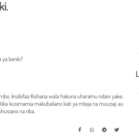
i.
 ya benki?
L
ambo linalofaa Kisharia wala hakuna uharamu ndani yake,
atika kusimamia makubaliano kati ya mteja na muuzaji au
 uhusiano na riba.