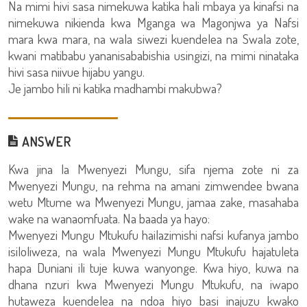
Na mimi hivi sasa nimekuwa katika hali mbaya ya kinafsi na
nimekuwa nikienda kwa Mganga wa Magonjwa ya Nafsi
mara kwa mara, na wala siwezi kuendelea na Swala zote,
kwani matibabu yananisababishia usingizi, na mimi ninataka
hivi sasa niivue hijabu yangu.
Je jambo hili ni katika madhambi makubwa?
ANSWER
Kwa jina la Mwenyezi Mungu, sifa njema zote ni za
Mwenyezi Mungu, na rehma na amani zimwendee bwana
wetu Mtume wa Mwenyezi Mungu, jamaa zake, masahaba
wake na wanaomfuata. Na baada ya hayo:
Mwenyezi Mungu Mtukufu hailazimishi nafsi kufanya jambo
isiloliweza, na wala Mwenyezi Mungu Mtukufu hajatuleta
hapa Duniani ili tuje kuwa wanyonge. Kwa hiyo, kuwa na
dhana nzuri kwa Mwenyezi Mungu Mtukufu, na iwapo
hutaweza kuendelea na ndoa hiyo basi inajuzu kwako