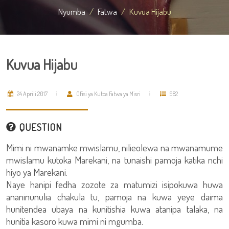
Nyumba
Fatwa
Kuvua Hijabu
Kuvua Hijabu
24 Aprili 2017
Ofisi ya Kutoa Fatwa ya Misri
982
QUESTION
Mimi ni mwanamke mwislamu, nilieolewa na mwanamume
mwislamu kutoka Marekani, na tunaishi pamoja katika nchi
hiyo ya Marekani.
Naye hanipi fedha zozote za matumizi isipokuwa huwa
ananinunulia chakula tu, pamoja na kuwa yeye daima
hunitendea ubaya na kunitishia kuwa atanipa talaka, na
hunitia kasoro kuwa mimi ni mgumba.