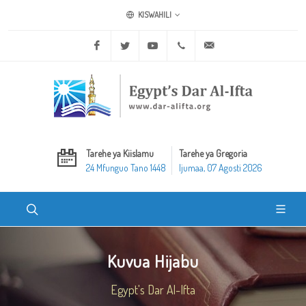
KISWAHILI
Facebook
Twitter
Youtube
+20 2 25970400
ask@dar-alifta.org
Tarehe ya Kiislamu
Tarehe ya Gregoria
24 Mfunguo Tano 1448
Ijumaa, 07 Agosti 2026
Kuvua Hijabu
Egypt's Dar Al-Ifta