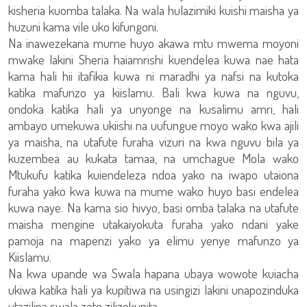
kisheria kuomba talaka. Na wala hulazimiki kuishi maisha ya
huzuni kama vile uko kifungoni.
Na inawezekana mume huyo akawa mtu mwema moyoni
mwake lakini Sheria haiamrishi kuendelea kuwa nae hata
kama hali hii itafikia kuwa ni maradhi ya nafsi na kutoka
katika mafunzo ya kiislamu. Bali kwa kuwa na nguvu,
ondoka katika hali ya unyonge na kusalimu amri, hali
ambayo umekuwa ukiishi na uufungue moyo wako kwa ajili
ya maisha, na utafute furaha vizuri na kwa nguvu bila ya
kuzembea au kukata tamaa, na umchague Mola wako
Mtukufu katika kuiendeleza ndoa yako na iwapo utaiona
furaha yako kwa kuwa na mume wako huyo basi endelea
kuwa naye. Na kama sio hivyo, basi omba talaka na utafute
maisha mengine utakaiyokuta furaha yako ndani yake
pamoja na mapenzi yako ya elimu yenye mafunzo ya
Kiislamu.
Na kwa upande wa Swala hapana ubaya wowote kuiacha
ukiwa katika hali ya kupitiwa na usingizi lakini unapozinduka
utazilipa swala zote zilizokupita.