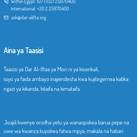
Within Egypt:
107
|
(02) 25970400
International:
+20 2 25970400
ask@dar-alifta.org
Aina ya Taasisi
Taasisi ya Dar Al-Iftaa ya Misri ni ya kiserikali,
isiyo ya faida ambayo inajiendesha kwa kujitegemea katika
ngazi ya kikanda, kitaifa na kimataifa.
Jisajili kwenye orodha yetu ya wanaopokea barua pepe na
uwe wa kwanza kupokea fatwa mpya, makala na habari