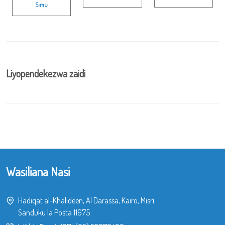
Simu
Liyopendekezwa zaidi
Wasiliana Nasi
Hadiqat al-Khalideen, Al Darassa, Kairo, Misri.
Sanduku la Posta 11675