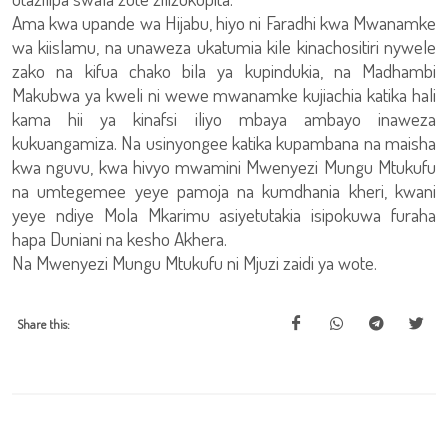
Ama kwa upande wa Hijabu, hiyo ni Faradhi kwa Mwanamke
wa kiislamu, na unaweza ukatumia kile kinachositiri nywele
zako na kifua chako bila ya kupindukia, na Madhambi
Makubwa ya kweli ni wewe mwanamke kujiachia katika hali
kama hii ya kinafsi iliyo mbaya ambayo inaweza
kukuangamiza. Na usinyongee katika kupambana na maisha
kwa nguvu, kwa hivyo mwamini Mwenyezi Mungu Mtukufu
na umtegemee yeye pamoja na kumdhania kheri, kwani
yeye ndiye Mola Mkarimu asiyetutakia isipokuwa furaha
hapa Duniani na kesho Akhera.
Na Mwenyezi Mungu Mtukufu ni Mjuzi zaidi ya wote.
Share this: