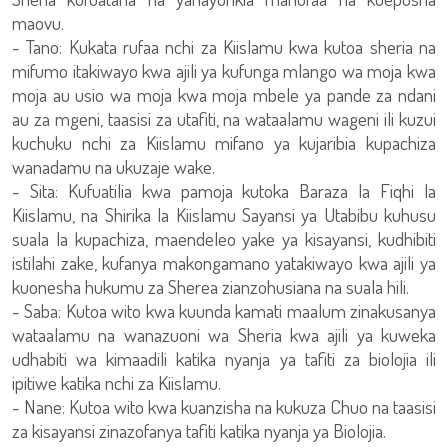
maovu.
- Tano: Kukata rufaa nchi za Kiislamu kwa kutoa sheria na
mifumo itakiwayo kwa ajili ya kufunga mlango wa moja kwa
moja au usio wa moja kwa moja mbele ya pande za ndani
au za mgeni, taasisi za utafiti, na wataalamu wageni ili kuzui
kuchuku nchi za Kiislamu mifano ya kujaribia kupachiza
wanadamu na ukuzaje wake.
- Sita: Kufuatilia kwa pamoja kutoka Baraza la Fiqhi la
Kiislamu, na Shirika la Kiislamu Sayansi ya Utabibu kuhusu
suala la kupachiza, maendeleo yake ya kisayansi, kudhibiti
istilahi zake, kufanya makongamano yatakiwayo kwa ajili ya
kuonesha hukumu za Sherea zianzohusiana na suala hili.
- Saba: Kutoa wito kwa kuunda kamati maalum zinakusanya
wataalamu na wanazuoni wa Sheria kwa ajili ya kuweka
udhabiti wa kimaadili katika nyanja ya tafiti za biolojia ili
ipitiwe katika nchi za Kiislamu.
- Nane: Kutoa wito kwa kuanzisha na kukuza Chuo na taasisi
za kisayansi zinazofanya tafiti katika nyanja ya Biolojia.