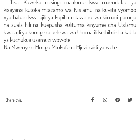
- Tisa: Kuweka misingi maalumu kwa maendeleo ya
kisayansi kutoka mtazamo wa Kiislamu, na kuviita vyombo
vya habari kwa ajili ya kupitia mtazamo wa kiimani pamoja
na suala hili na kuepusha kulitumia kinyume cha Uislamu
kwa ajili ya kuongeza uelewa wa Umma ili kuthibitisha kabla
ya kuchukua uaamuzi wowote.
Na Mwenyezi Mungu Mtukufu ni Mjuzi zaidi ya wote
Share this: