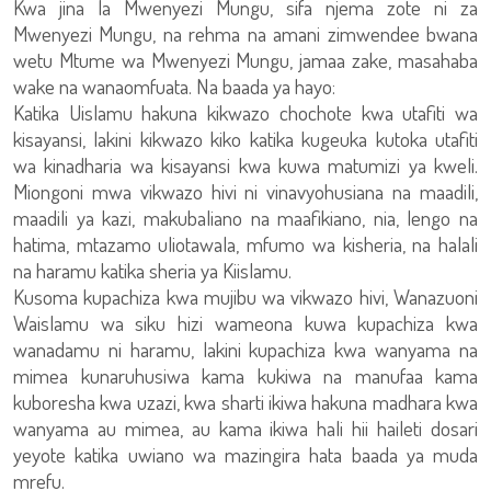
Kwa jina la Mwenyezi Mungu, sifa njema zote ni za
Mwenyezi Mungu, na rehma na amani zimwendee bwana
wetu Mtume wa Mwenyezi Mungu, jamaa zake, masahaba
wake na wanaomfuata. Na baada ya hayo:
Katika Uislamu hakuna kikwazo chochote kwa utafiti wa
kisayansi, lakini kikwazo kiko katika kugeuka kutoka utafiti
wa kinadharia wa kisayansi kwa kuwa matumizi ya kweli.
Miongoni mwa vikwazo hivi ni vinavyohusiana na maadili,
maadili ya kazi, makubaliano na maafikiano, nia, lengo na
hatima, mtazamo uliotawala, mfumo wa kisheria, na halali
na haramu katika sheria ya Kiislamu.
Kusoma kupachiza kwa mujibu wa vikwazo hivi, Wanazuoni
Waislamu wa siku hizi wameona kuwa kupachiza kwa
wanadamu ni haramu, lakini kupachiza kwa wanyama na
mimea kunaruhusiwa kama kukiwa na manufaa kama
kuboresha kwa uzazi, kwa sharti ikiwa hakuna madhara kwa
wanyama au mimea, au kama ikiwa hali hii haileti dosari
yeyote katika uwiano wa mazingira hata baada ya muda
mrefu.