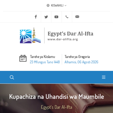
KISWAHILI
Facebook
Twitter
Youtube
+20 2 25970400
ask@dar-alifta.org
Tarehe ya Kiislamu
Tarehe ya Gregoria
23 Mfunguo Tano 1448
Alhamisi, 06 Agosti 2026
Kupachiza na Uhandisi wa Maumbile
Egypt's Dar Al-Ifta