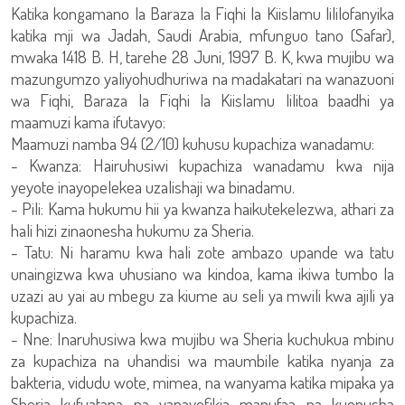
Katika kongamano la Baraza la Fiqhi la Kiislamu lililofanyika
katika mji wa Jadah, Saudi Arabia, mfunguo tano (Safar),
mwaka 1418 B. H, tarehe 28 Juni, 1997 B. K, kwa mujibu wa
mazungumzo yaliyohudhuriwa na madakatari na wanazuoni
wa Fiqhi, Baraza la Fiqhi la Kiislamu lilitoa baadhi ya
maamuzi kama ifutavyo:
Maamuzi namba 94 (2/10) kuhusu kupachiza wanadamu:
- Kwanza: Hairuhusiwi kupachiza wanadamu kwa nija
yeyote inayopelekea uzalishaji wa binadamu.
- Pili: Kama hukumu hii ya kwanza haikutekelezwa, athari za
hali hizi zinaonesha hukumu za Sheria.
- Tatu: Ni haramu kwa hali zote ambazo upande wa tatu
unaingizwa kwa uhusiano wa kindoa, kama ikiwa tumbo la
uzazi au yai au mbegu za kiume au seli ya mwili kwa ajili ya
kupachiza.
- Nne: Inaruhusiwa kwa mujibu wa Sheria kuchukua mbinu
za kupachiza na uhandisi wa maumbile katika nyanja za
bakteria, vidudu wote, mimea, na wanyama katika mipaka ya
Sheria kufuatana na yanayofikia manufaa na kuepusha