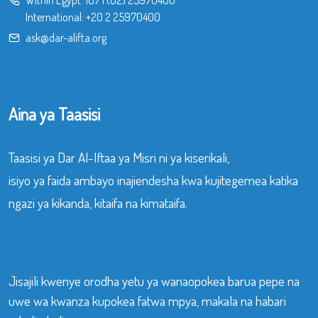
International:
+20 2 25970400
ask@dar-alifta.org
Aina ya Taasisi
Taasisi ya Dar Al-Iftaa ya Misri ni ya kiserikali,
isiyo ya faida ambayo inajiendesha kwa kujitegemea katika
ngazi ya kikanda, kitaifa na kimataifa.
Jisajili kwenye orodha yetu ya wanaopokea barua pepe na
uwe wa kwanza kupokea fatwa mpya, makala na habari