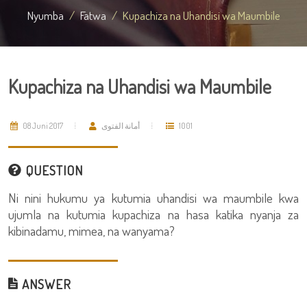
Nyumba
Fatwa
Kupachiza na Uhandisi wa Maumbile
Kupachiza na Uhandisi wa Maumbile
08 Juni 2017
أمانة الفتوى
1001
QUESTION
Ni nini hukumu ya kutumia uhandisi wa maumbile kwa
ujumla na kutumia kupachiza na hasa katika nyanja za
kibinadamu, mimea, na wanyama?
ANSWER