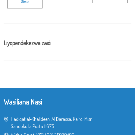
Simu
Liyopendekezwa zaidi
Wasiliana Nasi
Hadiqat al-Khalideen, Al Darassa, Kairo, Misri.
Sanduku la Posta 11675
Within Egypt:
107
|
(02) 25970400