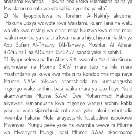
anasema kwamba: “Hakuna riba katika kuamiliana baina ya
Mwislamu na mtu wa vita katika nyumba ya vita”.
2) Na iliyopokelewa na Ibrahim Al-Nakhi’y akisema:
“Hakuna ubaya wowote kwa Waislamu kuamiliana na watu
wa vita kwa msingi wa dinari moja kuuzwa kwa dinari mbili
katika nyumba ya vita”, na kwa maana hiyo, hiyo ni Hadithi ya
Abu Sufian Al-Thauriy. [Al-Tahawiy, Mushkel Al Athaar,
4/245 na I’laa Al Sunan, 13/6257: sanadi yake ni sahihi].
3) Iliyopokelewa na Ibn Abass R.A. kwamba Yazid bin Kinana
alishindana na Mtume S.A.W. mara tatu na kila mara
mashindano yalikuwa kwa mbuzi na kondoo mia moja naye
Mtume S.A.W. alikuwa anamshinda na kumuangusha
mgongo wake ardhini, basi katika mara ya tatu huyo Yazid
akamwambia Mtume S.A.W.: Ewe Muhammad! Hakuna
aliyewahi kuniangusha kwa mgongo wangu ardhini kabla
yako na wala sijamchukia mtu zaidi yako lakini nashuhudia
kwamba hakuna Mola anayestahiki kuabudiwa isipokuwa
Mwenyezi Mungu peke yake na kwamba wewe ni Mtume
wa Mwenyezi Mungu, basi Mtume S.A.W. akasimama