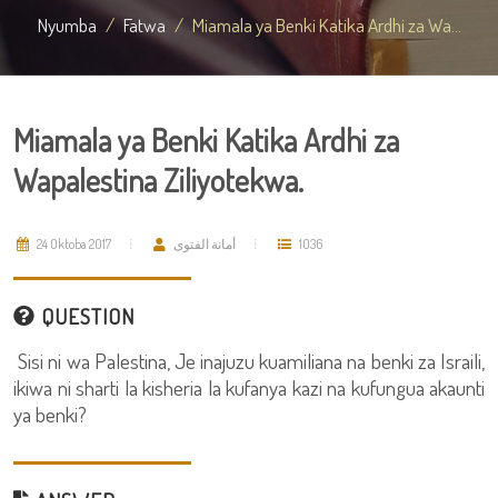
Nyumba
Fatwa
Miamala ya Benki Katika Ardhi za Wa...
Miamala ya Benki Katika Ardhi za
Wapalestina Ziliyotekwa.
24 Oktoba 2017
أمانة الفتوى
1036
QUESTION
Sisi ni wa Palestina, Je inajuzu kuamiliana na benki za Israili,
ikiwa ni sharti la kisheria la kufanya kazi na kufungua akaunti
ya benki?