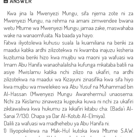
ANSWER
Kwa jina la Mwenyezi Mungu, sifa njema zote ni za
Mwenyezi Mungu, na rehma na amani zimwendee bwana
wetu Mtume wa Mwenyezi Mungu, jamaa zake, maswahaba
wake na wanaomfuata. Na baada ya hayo:
Fatwa iliyotolewa kuhusu suala la kuamiliana na benki za
maadui katika ardhi zilizotekwa ni kwamba inajuzu kisheria
kuzitumia benki hizo kwa mujibu wa maoni ya wafuasi wa
Imam Abu Hanifa wanaohalalisha kufunga mkataba batili na
asiye Mwislamu katika nchi zilizo na ukafiri, na ardhi
zilizotekwa na maadui wa Kizayuni zinasifika kwa sifa hiyo
kwa mujibu wa mwelekeo wa Abu Yusuf na Muhammad bin
Al-Hassan (Mwenyezi Mungu Awarehermu) unaosema:
Nchi za Kiislamu zinaweza kugeuka kuwa ni nchi za ukafiri
zikitawaliwa kwa hukumu za kikafiri kitabu cha: [Bada’i Al-
Sanai 7/130. Chapa ya Dar Al-Kotub Al-Elmiya].
Dalili za wafuasi wa madhehebu ya Abu Hanifa ni:
1) Iliyopokelewa na Mak-Hul kutoka kwa Mtume S.A.W.