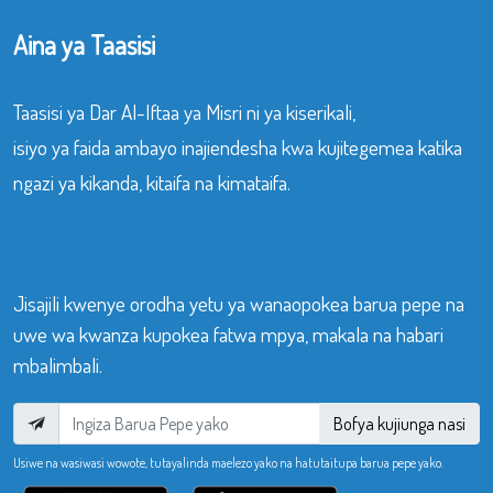
Aina ya Taasisi
Taasisi ya Dar Al-Iftaa ya Misri ni ya kiserikali,
isiyo ya faida ambayo inajiendesha kwa kujitegemea katika
ngazi ya kikanda, kitaifa na kimataifa.
Jisajili kwenye orodha yetu ya wanaopokea barua pepe na
uwe wa kwanza kupokea fatwa mpya, makala na habari
mbalimbali.
Bofya kujiunga nasi
Usiwe na wasiwasi wowote, tutayalinda maelezo yako na hatutaitupa barua pepe yako.