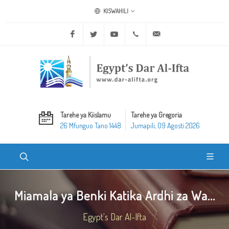
KISWAHILI
Facebook
Twitter
Youtube
+20 2 25970400
ask@dar-alifta.org
Tarehe ya Kiislamu
Tarehe ya Gregoria
26 Mfunguo Tano 1448
Jumapili, 09 Agosti 2026
Miamala ya Benki Katika Ardhi za Wa...
Egypt's Dar Al-Ifta