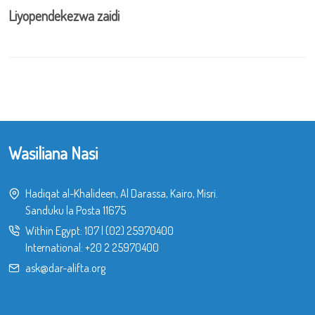
Liyopendekezwa zaidi
Wasiliana Nasi
Hadiqat al-Khalideen, Al Darassa, Kairo, Misri.
Sanduku la Posta 11675
Within Egypt:
107
|
(02) 25970400
International:
+20 2 25970400
ask@dar-alifta.org