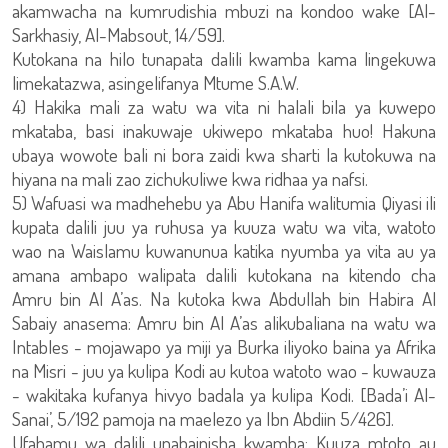
akamwacha na kumrudishia mbuzi na kondoo wake [Al-
Sarkhasiy, Al-Mabsout, 14/59].
Kutokana na hilo tunapata dalili kwamba kama lingekuwa
limekatazwa, asingelifanya Mtume S.A.W.
4) Hakika mali za watu wa vita ni halali bila ya kuwepo
mkataba, basi inakuwaje ukiwepo mkataba huo! Hakuna
ubaya wowote bali ni bora zaidi kwa sharti la kutokuwa na
hiyana na mali zao zichukuliwe kwa ridhaa ya nafsi.
5) Wafuasi wa madhehebu ya Abu Hanifa walitumia Qiyasi ili
kupata dalili juu ya ruhusa ya kuuza watu wa vita, watoto
wao na Waislamu kuwanunua katika nyumba ya vita au ya
amana ambapo walipata dalili kutokana na kitendo cha
Amru bin Al A’as. Na kutoka kwa Abdullah bin Habira Al
Sabaiy anasema: Amru bin Al A’as alikubaliana na watu wa
Intables - mojawapo ya miji ya Burka iliyoko baina ya Afrika
na Misri - juu ya kulipa Kodi au kutoa watoto wao - kuwauza
- wakitaka kufanya hivyo badala ya kulipa Kodi. [Bada’i Al-
Sanai’, 5/192 pamoja na maelezo ya Ibn Abdiin 5/426].
Ufahamu wa dalili unabainisha kwamba: Kuuza mtoto au