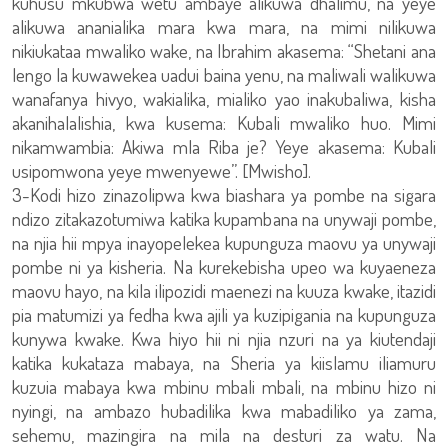
kuhusu mkubwa wetu ambaye alikuwa dhalimu, na yeye
alikuwa ananialika mara kwa mara, na mimi nilikuwa
nikiukataa mwaliko wake, na Ibrahim akasema: “Shetani ana
lengo la kuwawekea uadui baina yenu, na maliwali walikuwa
wanafanya hivyo, wakialika, mialiko yao inakubaliwa, kisha
akanihalalishia, kwa kusema: Kubali mwaliko huo. Mimi
nikamwambia: Akiwa mla Riba je? Yeye akasema: Kubali
usipomwona yeye mwenyewe”. [Mwisho].
3-Kodi hizo zinazolipwa kwa biashara ya pombe na sigara
ndizo zitakazotumiwa katika kupambana na unywaji pombe,
na njia hii mpya inayopelekea kupunguza maovu ya unywaji
pombe ni ya kisheria. Na kurekebisha upeo wa kuyaeneza
maovu hayo, na kila ilipozidi maenezi na kuuza kwake, itazidi
pia matumizi ya fedha kwa ajili ya kuzipigania na kupunguza
kunywa kwake. Kwa hiyo hii ni njia nzuri na ya kiutendaji
katika kukataza mabaya, na Sheria ya kiislamu iliamuru
kuzuia mabaya kwa mbinu mbali mbali, na mbinu hizo ni
nyingi, na ambazo hubadilika kwa mabadiliko ya zama,
sehemu, mazingira na mila na desturi za watu. Na