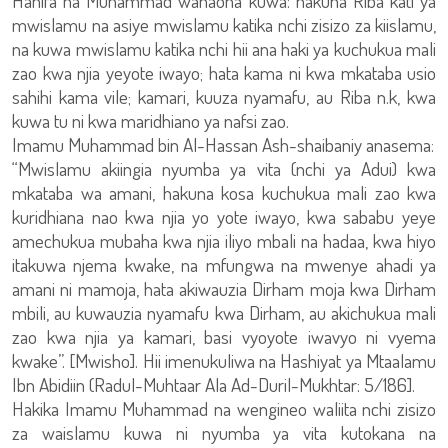
Hanifa na Muhammad wanaona kuwa: hakuna Riba kati ya
mwislamu na asiye mwislamu katika nchi zisizo za kiislamu,
na kuwa mwislamu katika nchi hii ana haki ya kuchukua mali
zao kwa njia yeyote iwayo; hata kama ni kwa mkataba usio
sahihi kama vile; kamari, kuuza nyamafu, au Riba n.k, kwa
kuwa tu ni kwa maridhiano ya nafsi zao.
Imamu Muhammad bin Al-Hassan Ash-shaibaniy anasema:
“Mwislamu akiingia nyumba ya vita (nchi ya Adui) kwa
mkataba wa amani, hakuna kosa kuchukua mali zao kwa
kuridhiana nao kwa njia yo yote iwayo, kwa sababu yeye
amechukua mubaha kwa njia iliyo mbali na hadaa, kwa hiyo
itakuwa njema kwake, na mfungwa na mwenye ahadi ya
amani ni mamoja, hata akiwauzia Dirham moja kwa Dirham
mbili, au kuwauzia nyamafu kwa Dirham, au akichukua mali
zao kwa njia ya kamari, basi vyoyote iwavyo ni vyema
kwake”. [Mwisho]. Hii imenukuliwa na Hashiyat ya Mtaalamu
Ibn Abidiin (Radul-Muhtaar Ala Ad-Duril-Mukhtar: 5/186].
Hakika Imamu Muhammad na wengineo waliita nchi zisizo
za waislamu kuwa ni nyumba ya vita kutokana na