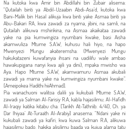
Na kutoka kwa Amir bin Abdillahi bin Zubair alisema:
“Qutailah binti ya Abdil-Uzaabin Abdi-Asa’d, kutoka kwa
Bani-Malik bin Hasal alikuja kwa binti yake Asmaa binti ya
Abu-Bakari RA, kwa zawadi za nyama, jibini, na samli, na
Qutailah alikuwa mshirikina, na Asmaa akaikataa zawadi
yake na pia kumwingiza nyumbani kwake, basi Aisha
akamwuliza Mtume S.A.W, kuhusu hali hiyo, na hapo
Mwenyezi Mungu akateremsha: {Mwenyezi Mungu
hakukatazeni kuwafanyia ihsani na uadilifu wale ambao
hawakupigana nanyi kwa ajili ya dini}, mpaka mwisho wa
Aya. Hapo Mtume S.A.W, akamwamuru Asmaa akubali
zawadi ya mama yake na kumwingiza nyumbani kwake”.
[Ameipokea Hadithi hiiAhmad].
Pia wanachuoni walitoa dalili ya kukubali Mtume S.A.W,
zawadi ya Salman Al-Farisiy R.A, kabla hajasilimu; Al-Hafidh
Al-Iraqiy katika kitabu cha: [Tarikh At-Tathriib: 4/40, Ch. ya
Dar Ihiyaa’ At-Turaath Al-Arabiy] anasema: “Ndani yake ni
kukubali zawadi ya kafiri; kwa kuwa Salman R.A, alikuwa
hajasilimu bado, hakika alisilimu baada ya kujua alama tatu