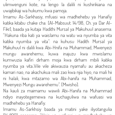
ulimwenguni kote, na lengo la dalili ni kushirikiana na
uwajibikaji wa hukumu kwa pamoja.
Imamu As-Sarkhasiy, mfuasi wa madhehebu ya Hanafiy
katika kitabu chake cha: [Al-Mabsuut: 14/98, Ch. ya Dar Al-
Fikr], baada ya kutaja Hadithi Mursal ya Makuhuul anasema:
“Hakuna riba kati ya waislamu na watu wa nyumba ya vita
katika nyumba ya vita”: na kuhusu Hadith Mursal ya
Makuhuul ni dalili kwa Abi-Hnifa na Muhammad, Mwenyezi
mungu awarehemu, kuwa inajuzu kwa mwislamu
kumwuzia kafiri dirham moja kwa dirham mbili katika
nyumba ya vita..Vile vile akiwauzia nyamafu au akacheza
kamari nao, na akachukua mali zao kwa njia hiyo, na mali hii
ni halali, kwa mtazamo wa Abi-hanifa na Muhammad,
Mwenyezi Mungu awarehemu”. [Mwisho].
Na kauli za maimamu wawili Abi-Hanifa na Muhammad
ndiyo inayotegemewa na kuchaguliwa na wafuasi wa
madhehebu ya Hanafiy.
Imamu As-Sarkhsiy baada ya matini yake iliyotangulia