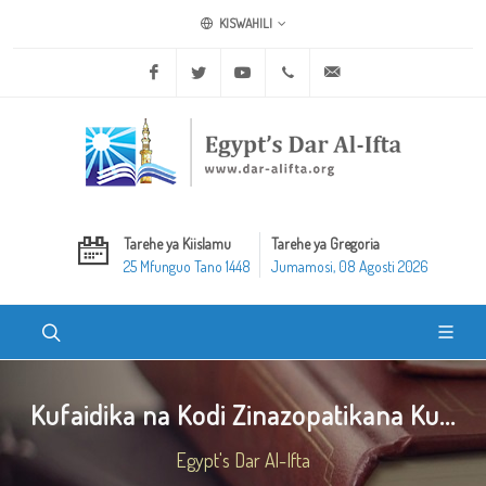
KISWAHILI
Facebook
Twitter
Youtube
+20 2 25970400
ask@dar-alifta.org
Tarehe ya Kiislamu
Tarehe ya Gregoria
25 Mfunguo Tano 1448
Jumamosi, 08 Agosti 2026
Kufaidika na Kodi Zinazopatikana Ku...
Egypt's Dar Al-Ifta