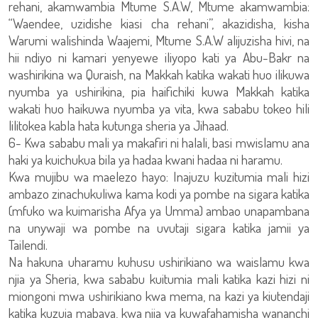
rehani, akamwambia Mtume S.A.W, Mtume akamwambia:
“Waendee, uzidishe kiasi cha rehani”, akazidisha, kisha
Warumi walishinda Waajemi, Mtume S.A.W alijuzisha hivi, na
hii ndiyo ni kamari yenyewe iliyopo kati ya Abu-Bakr na
washirikina wa Quraish, na Makkah katika wakati huo ilikuwa
nyumba ya ushirikina, pia haifichiki kuwa Makkah katika
wakati huo haikuwa nyumba ya vita, kwa sababu tokeo hili
lilitokea kabla hata kutunga sheria ya Jihaad.
6- Kwa sababu mali ya makafiri ni halali, basi mwislamu ana
haki ya kuichukua bila ya hadaa kwani hadaa ni haramu.
Kwa mujibu wa maelezo hayo: Inajuzu kuzitumia mali hizi
ambazo zinachukuliwa kama kodi ya pombe na sigara katika
(mfuko wa kuimarisha Afya ya Umma) ambao unapambana
na unywaji wa pombe na uvutaji sigara katika jamii ya
Tailendi.
Na hakuna uharamu kuhusu ushirikiano wa waislamu kwa
njia ya Sheria, kwa sababu kuitumia mali katika kazi hizi ni
miongoni mwa ushirikiano kwa mema, na kazi ya kiutendaji
katika kuzuia mabaya, kwa njia ya kuwafahamisha wananchi