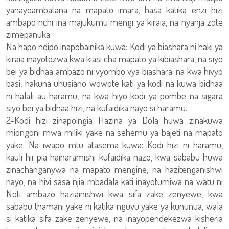
yanayoambatana na mapato imara, hasa katika enzi hizi
ambapo nchi ina majukumu mengi ya kiraia, na nyanja zote
zimepanuka.
Na hapo ndipo inapobainika kuwa: Kodi ya biashara ni haki ya
kiraia inayotozwa kwa kiasi cha mapato ya kibiashara, na siyo
bei ya bidhaa ambazo ni vyombo vya biashara; na kwa hivyo
basi, hakuna uhusiano wowote kati ya kodi na kuwa bidhaa
ni halali au haramu, na kwa hiyo kodi ya pombe na sigara
siyo bei ya bidhaa hizi, na kufaidika nayo si haramu.
2-Kodi hizi zinapoingia Hazina ya Dola huwa zinakuwa
miongoni mwa miliki yake na sehemu ya bajeti na mapato
yake. Na iwapo mtu atasema kuwa: Kodi hizi ni haramu,
kauli hii pia haiharamishi kufaidika nazo, kwa sababu huwa
zinachanganywa na mapato mengine, na hazitenganishwi
nayo, na hivi sasa njia mbadala kati inayotumiwa na watu ni
Noti ambazo haziainishwi kwa sifa zake zenyewe, kwa
sababu thamani yake ni katika nguvu yake ya kununua, wala
si katika sifa zake zenyewe, na inayopendekezwa kisheria