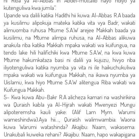
ni Riba ya Al-Abbas in Abdel-muttalib nayo ndiyo ya
kutenguliwa kwa jumla”.
Upande wa dalili katika Hadithi hii kuwa: Al-Abbas R.A baada
ya kusilimu alipokuja mateka katika vita vya Badr, wakati
alimuomba ruhusa Mtume S.A.W arejee Makkah baada ya
kusilimu, na Mtume alimpa ruhusa, na Al-Abbas alikuwa
anakula riba katika Makkah mpaka wakati wa kuifungua, na
tendo lake hili halifichiki kwa Mtume S.A.W, na kwa kuwa
Mtume hakumkataza basi ni dalili ya kujuzu, hivyo riba
iliyotenguliwa katika nyumba ya vita ni ile haikuchukuliwa
mpaka wakati wa kuifungua Makkah, na ikawa nyumba ya
Uislamu, kwa hiyo Mtume S.A.W alitengua Riba wakati wa
Kuifungua Makkah.
5- Kwa kuwa Abu-Bakr R.A alicheza kamari na washirikina
wa Quraish kabla ya Al-Hijrah wakati Mwenyezi Mungu
alipoteremsha kauli yake: {Alif Lam Mym. Warumi
wameshindwa}.Aya hii…, Quraish walimwambia: Waona
kuwa Warumi watashinda? Akajibu: Naam, wakasema:
Unakubali kuweka rehani? Akajibu: Naam, hapo wakapigana