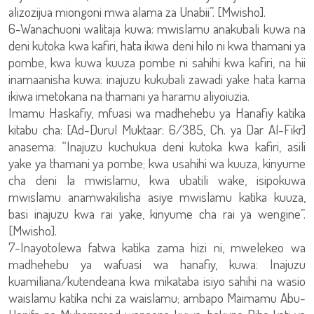
alizozijua miongoni mwa alama za Unabii”. [Mwisho].
6-Wanachuoni walitaja kuwa: mwislamu anakubali kuwa na
deni kutoka kwa kafiri, hata ikiwa deni hilo ni kwa thamani ya
pombe, kwa kuwa kuuza pombe ni sahihi kwa kafiri, na hii
inamaanisha kuwa: inajuzu kukubali zawadi yake hata kama
ikiwa imetokana na thamani ya haramu aliyoiuzia.
Imamu Haskafiy, mfuasi wa madhehebu ya Hanafiy katika
kitabu cha: [Ad-Durul Muktaar: 6/385, Ch. ya Dar Al-Fikr]
anasema: “Inajuzu kuchukua deni kutoka kwa kafiri, asili
yake ya thamani ya pombe; kwa usahihi wa kuuza, kinyume
cha deni la mwislamu, kwa ubatili wake, isipokuwa
mwislamu anamwakilisha asiye mwislamu katika kuuza,
basi inajuzu kwa rai yake, kinyume cha rai ya wengine”.
[Mwisho].
7-Inayotolewa fatwa katika zama hizi ni, mwelekeo wa
madhehebu ya wafuasi wa hanafiy, kuwa: Inajuzu
kuamiliana/kutendeana kwa mikataba isiyo sahihi na wasio
waislamu katika nchi za waislamu; ambapo Maimamu Abu-