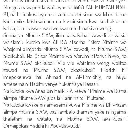
wala hawakukufukuzeni katika nchi zenu. Hakika Mwenyezi
Mungu anawapenda wafanyao uadilifu}. [AL MUMTAHINAH:
8], na hii inakusanya aina zote za uhusiano wa kibinadamu
kama vile: kushikamana na kushirikiana kwa kuchukua au
kutoa, na ni sawa sawa iwe kwa mtu binafsi au wengi.
Sunna ya Mtume S.A.W, iliamua kukubali zawadi za wasio
waislamu: kutoka kwa Ali R.A alisema: “Kisra Mfalme wa
Waajemi alimpatia Mtume S.A.W zawadi, na Mtume S.A.W,
akaiikubali. Na Qaisar Mfalme wa Warumi alifanya hivyo, na
Mtume S.A.W, akaikubali. Vile vile Wafalme wengi walitoa
zawadi na Mtume S.A.W, akazikubali”. [Hadithi hii
imepokelewa na Ahmad na At-Tirmidhiy, na huyu
amesema:ni Hadithi yenye hukumu ya Hassan.
Na kutoka kwa Anas bin Malik R.A, kuwa: “Mfalme wa Duma
alimpa Mtume S.A.W, juba la Hariri nzito”. Muttafaq.
Na kutoka kwake pia amesema kuwa: Mfalme wa Dhi-Yazan
alimpa mtume S.A.W, vazi ambalo thamani yake ni ngamia
thelethini na watatu, na Mtume S.A.W, akalikubali”.
[Ameipokea Hadithi hii Abu-Dawuud].