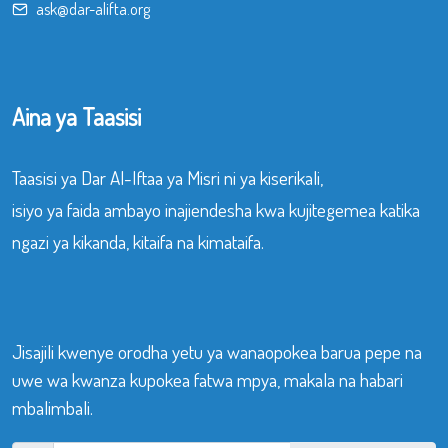
ask@dar-alifta.org
Aina ya Taasisi
Taasisi ya Dar Al-Iftaa ya Misri ni ya kiserikali,
isiyo ya faida ambayo inajiendesha kwa kujitegemea katika
ngazi ya kikanda, kitaifa na kimataifa.
Jisajili kwenye orodha yetu ya wanaopokea barua pepe na
uwe wa kwanza kupokea fatwa mpya, makala na habari
mbalimbali.