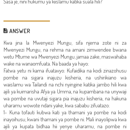
Sasa je, nini hukumu ya kiislamu katika suala hili?
ANSWER
Kwa jina la Mwenyezi Mungu, sifa njema zote ni za
Mwenyezi Mungu, na rehma na amani zimwendee bwana
wetu Mtume wa Mwenyezi Mungu, jamaa zake, maswahaba
wake na wanaomfuata. Na baada ya hayo:
Fatwa yetu ni kama ifuatavyo: Kufaidika na kodi zinazohusu
pombe na sigara inajuzu kisheria, na ushirikiano wa
waislamu wa Tailandi na nchi nyingine katika jambo hili kwa
ajili ya kuimarisha Afya ya Umma, na kupambana na unywaji
wa pombe na uvutaji sigara pia inajuzu kisheria, na hakuna
uharamu wowote ndani yake, kwa sababu zifuatazo:
1- Kuna tofauti kubwa kati ya thamani ya pombe na kodi
inayoihusu, kwani thamani ya pombe ni: Mali inayolipwa kwa
ajili ya kupata bidhaa hii yenye uharamu, na pombe ni