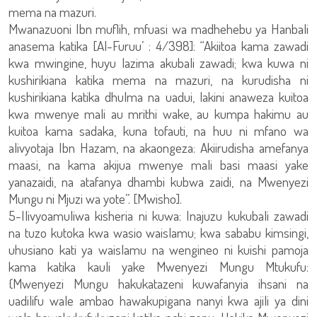
mema na mazuri.
Mwanazuoni Ibn muflih, mfuasi wa madhehebu ya Hanbali
anasema katika [Al-Furuu’ : 4/398]: “Akiitoa kama zawadi
kwa mwingine, huyu lazima akubali zawadi; kwa kuwa ni
kushirikiana katika mema na mazuri, na kurudisha ni
kushirikiana katika dhulma na uadui, lakini anaweza kuitoa
kwa mwenye mali au mrithi wake, au kumpa hakimu au
kuitoa kama sadaka, kuna tofauti, na huu ni mfano wa
alivyotaja Ibn Hazam, na akaongeza: Akiirudisha amefanya
maasi, na kama akijua mwenye mali basi maasi yake
yanazaidi, na atafanya dhambi kubwa zaidi, na Mwenyezi
Mungu ni Mjuzi wa yote”. [Mwisho].
5-Ilivyoamuliwa kisheria ni kuwa: Inajuzu kukubali zawadi
na tuzo kutoka kwa wasio waislamu; kwa sababu kimsingi,
uhusiano kati ya waislamu na wengineo ni kuishi pamoja
kama katika kauli yake Mwenyezi Mungu Mtukufu:
{Mwenyezi Mungu hakukatazeni kuwafanyia ihsani na
uadilifu wale ambao hawakupigana nanyi kwa ajili ya dini