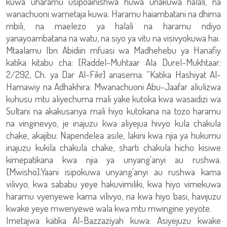
kuwa uharamu usipoainishwa huwa unakuwa halali, na
wanachuoni wametaja kuwa: Haramu haiambatani na dhima
mbili, na maelezo ya halali na haramu ndiyo
yanayoambatana na watu, na siyo ya vitu na visivyokuwa hai.
Mtaalamu Ibn Abidiin mfuasi wa Madhehebu ya Hanafiy
katika kitabu cha: [Raddel-Muhtaar Ala Durel-Mukhtaar:
2/292, Ch. ya Dar Al-Fikr] anasema: “Katika Hashiyat Al-
Hamawiy na Adhakhira: Mwanachuoni Abu-Jaafar aliulizwa
kuhusu mtu aliyechuma mali yake kutoka kwa wasaidizi wa
Sultani na akakusanya mali hiyo kutokana na tozo haramu
na vinginevyo, je inajuzu kwa aliyejua hivyo kula chakula
chake, akajibu: Napendelea asile, lakini kwa njia ya hukumu
inajuzu kukila chakula chake, sharti chakula hicho kisiwe
kimepatikana kwa njia ya unyang'anyi au rushwa.
[Mwisho].Yaani isipokuwa unyang'anyi au rushwa kama
vilivyo; kwa sababu yeye hakuvimiliki, kwa hiyo vimekuwa
haramu vyenyewe kama vilivyo, na kwa hiyo basi, havijuzu
kwake yeye mwenyewe wala kwa mtu mwingine yeyote.
Imetajwa katika Al-Bazzaziyah kuwa: Asiyejuzu kwake