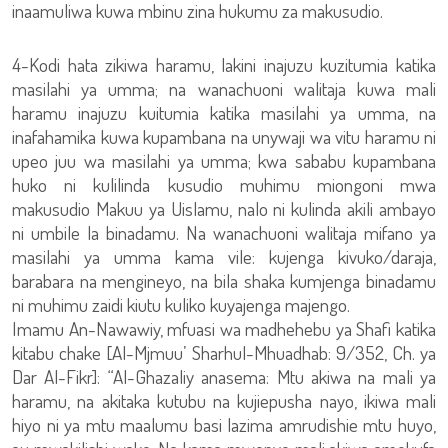
inaamuliwa kuwa mbinu zina hukumu za makusudio.
4-Kodi hata zikiwa haramu, lakini inajuzu kuzitumia katika
masilahi ya umma; na wanachuoni walitaja kuwa mali
haramu inajuzu kuitumia katika masilahi ya umma, na
inafahamika kuwa kupambana na unywaji wa vitu haramu ni
upeo juu wa masilahi ya umma; kwa sababu kupambana
huko ni kulilinda kusudio muhimu miongoni mwa
makusudio Makuu ya Uislamu, nalo ni kulinda akili ambayo
ni umbile la binadamu. Na wanachuoni walitaja mifano ya
masilahi ya umma kama vile: kujenga kivuko/daraja,
barabara na mengineyo, na bila shaka kumjenga binadamu
ni muhimu zaidi kiutu kuliko kuyajenga majengo.
Imamu An-Nawawiy, mfuasi wa madhehebu ya Shafi katika
kitabu chake [Al-Mjmuu’ Sharhul-Mhuadhab: 9/352, Ch. ya
Dar Al-Fikr]: “Al-Ghazaliy anasema: Mtu akiwa na mali ya
haramu, na akitaka kutubu na kujiepusha nayo, ikiwa mali
hiyo ni ya mtu maalumu basi lazima amrudishie mtu huyo,