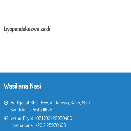
Liyopendekezwa zaidi
Wasiliana Nasi
Hadiqat al-Khalideen, Al Darassa, Kairo, Misri.
Sanduku la Posta 11675
Within Egypt:
107
|
(02) 25970400
International:
+20 2 25970400