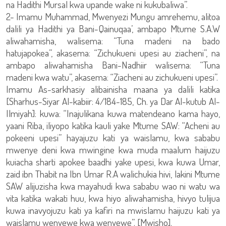
na Hadithi Mursal kwa upande wake ni kukubaliwa”.
2- Imamu Muhammad, Mwenyezi Mungu amrehemu, alitoa
dalili ya Hadithi ya Bani-Qainuqaa’, ambapo Mtume S.A.W
aliwahamisha, walisema: “Tuna madeni na bado
hatujapokea”, akasema: “Zichukueni upesi au ziacheni”, na
ambapo aliwahamisha Bani-Nadhiir walisema: “Tuna
madeni kwa watu”, akasema: “Ziacheni au zichukueni upesi”.
Imamu As-sarkhasiy alibainisha maana ya dalili katika
[Sharhus-Siyar Al-kabiir: 4/184-185, Ch. ya Dar Al-kutub Al-
Ilmiyah]: kuwa: “Inajulikana kuwa matendeano kama hayo,
yaani Riba, iliyopo katika kauli yake Mtume SAW: “Acheni au
pokeeni upesi” hayajuzu kati ya waislamu, kwa sababu
mwenye deni kwa mwingine kwa muda maalum haijuzu
kuiacha sharti apokee baadhi yake upesi, kwa kuwa Umar,
zaid ibn Thabit na Ibn Umar R.A walichukia hivi, lakini Mtume
SAW alijuzisha kwa mayahudi kwa sababu wao ni watu wa
vita katika wakati huu, kwa hiyo aliwahamisha, hivyo tulijua
kuwa inavyojuzu kati ya kafiri na mwislamu haijuzu kati ya
waislamu wenyewe kwa wenyewe”. [Mwisho].