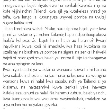
imeigawanya bajeti iliyotolewa na serikali kwenda miji na
kote vijijini nchini Tailendi, kwa ajili ya kutekeleza miradi ya
taifa, kwa lengo la kupunguza unywaji pombe na uvutaji
sigara katika jamii.
Tatizo limetokea wakati Mfuko huu ulipotoa bajeti yake kwa
jamii ya kiislamu ya nchini Tailandi; hapo ndipo ilipojitokeza
hitilafu kuhusu: Je, bajeti hii ni halali au haramu? Kwani
inajulikana kuwa kodi hii imechukuliwa hasa kutokana na
uzalishaji na biashara ya pombe na sigara, na serikali haiweki
bajeti hii miongoni mwa bajeti ya umma ili isije ikachanganya
na aina nyingine za kodi.
Kwa hiyo baadhi ya waislamu wanaona kuwa hii ni haranu
kwa sababu inahusiana na kazi haramu kisheria, na wengine
wanaona kuwa ni halali kwa sababu nchi ya Tailendi si ya
kiislamu, na haitazamiwi kuwa serikali yake inaweza
kutekeleza kanuni za halali Na haramu kuhusu bajeti ya nchi;
kwa kuongeza kuwa waislamu wasipoikubali, matatizo ya
afya nchini humo yataongezeka.