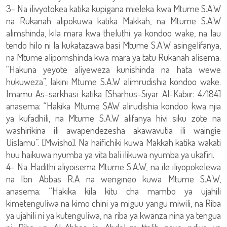
3- Na ilivyotokea katika kupigana mieleka kwa Mtume S.A.W
na Rukanah alipokuwa katika Makkah, na Mtume S.A.W
alimshinda, kila mara kwa theluthi ya kondoo wake, na lau
tendo hilo ni la kukatazawa basi Mtume S.A.W asingelifanya,
na Mtume alipomshinda kwa mara ya tatu Rukanah alisema:
“Hakuna yeyote aliyeweza kunishinda na hata wewe
hukuweza”, lakini Mtume S.A.W alimrudishia kondoo wake.
Imamu As-sarkhasi katika [Sharhus-Siyar Al-Kabiir: 4/184]
anasema: “Hakika Mtume SAW alirudishia kondoo kwa njia
ya kufadhili, na Mtume S.A.W alifanya hivi siku zote na
washirikina ili awapendezesha akawavutia ili waingie
Uislamu”. [Mwisho]. Na haifichiki kuwa Makkah katika wakati
huu haikuwa nyumba ya vita bali ilikuwa nyumba ya ukafiri.
4- Na Hadithi aliyoisema Mtume S.A.W, na ile iliyopokelewa
na Ibn Abbas R.A na wengineo kuwa Mtume S.A.W,
anasema: “Hakika kila kitu cha mambo ya ujahili
kimetenguliwa na kimo chini ya miguu yangu miwili, na Riba
ya ujahili ni ya kutenguliwa, na riba ya kwanza nina ya tengua