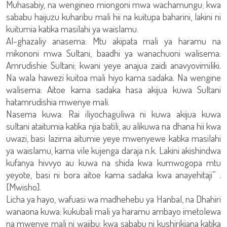
Muhasabiy, na wengineo miongoni mwa wachamungu; kwa
sababu haijuzu kuharibu mali hii na kuitupa baharini, lakini ni
kuitumia katika masilahi ya waislamu.
Al-ghazaliy anasema: Mtu akipata mali ya haramu na
mikononi mwa Sultani, baadhi ya wanachuoni walisema:
Amrudishie Sultani; kwani yeye anajua zaidi anavyovimiliki.
Na wala hawezi kuitoa mali hiyo kama sadaka. Na wengine
walisema: Aitoe kama sadaka hasa akijua kuwa Sultani
hatamrudishia mwenye mali.
Nasema kuwa: Rai iliyochaguliwa ni kuwa akijua kuwa
sultani ataitumia katika njia batili, au alikuwa na dhana hii kwa
uwazi, basi lazima aitumie yeye mwenyewe katika masilahi
ya waislamu, kama vile kujenga daraja n.k. Lakini akishindwa
kufanya hivvyo au kuwa na shida kwa kumwogopa mtu
yeyote, basi ni bora aitoe kama sadaka kwa anayehitaji” .
[Mwisho].
Licha ya hayo, wafuasi wa madhehebu ya Hanbal, na Dhahiri
wanaona kuwa: kukubali mali ya haramu ambayo imetolewa
na mwenye mali ni wajibu; kwa sababu ni kushirikiana katika