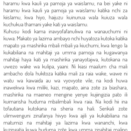
haramu kwa kauli ya pamoja ya waislamu, na bei yake ni
haramu kwa kauli ya pamoja ya waislamu katika nchi za
kiislamu, kwa hiyo, haijuzu kuinunua wala kuiuza wala
kuchukua thamani yake kati ya waislamu.
Kuhusu kodi kama inavyofafanuliwa na wanauchumi ni
kuwa: Makato ya lazima ambayo nchi huyatoza kutoka katika
mapato ya mashirika mbali mbali ya kiuchumi, kwa lengo la
kukabiliana na mahitaji ya umma pamoja na kugawanya
mahitaji haya kati ya mashirika yanayotajwa, kutokana na
uwezo wake wa kulipa, yaani: Ni kiasi maalum cha mali
ambacho dola hukitoza katika mali za raia wake, wawe ni
watu wa kawaida au wa vyovyote vile, na kodi huwa
inawekwa kwa miliki, kazi, mapato, aina zote za biashara,
mashirika na maeneo mengine yenye kujiingizia pato ili
kuimarisha huduma mbalimbali kwa raia. Na kodi hii ina
tofautiana kutokana na sheria na hali. Serikali zote
ulimwenguni zinafanya hivyo kwa ajili ya kukabiliana na
matumizi na mahitaji ya lazima kwa wananchi, kwa
kuzingatia kuwa huduma zote kwa umma zinahitaji malipo