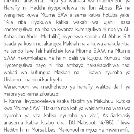
[14/100] anasema: “Hoja ya wafuasi wa madhehebu ya
Hanafiy ni Hadithi iliyopokelewa na Ibn Abbas RA na
wengineo kuwa Mtume SAW alisema katika hotuba yake:
“Kila riba iliyokuwa katika wakati wa ujahili sasa
imetenguliwa, na riba ya kwanza kutenguliwa ni riba ya Al-
Abbas ibn Abdel-Muttalib”, hivyo kwa sababu Al-Abbas R.A
baada ya kusilimu, akarejea Makkah na alikuwa anakula riba,
na tendo lake hili halifichiki kwa Mtume S.A.W, na Mtume
S.A.W hakumkataza, na hii ni dalili ya kujuzu. Kuhusu riba
iliyotenguliwa nayo ni riba ambayo haikukabidhiwa hadi
wakati wa kufungua Makkah na - ikawa nyumba ya
Uislamu-, na hii ni kauli yetu.
Wanachuoni wa madhehebu ya hanafiy walitoa dalili ya
maoni yao kama zifuatazo:
1- Kama Ilivyopokelewa katika Hadithi ya Makuhuul kutoka
kwa Mtume SAW: “Hakuna riba kati ya waislamu na watu wa
nyumba ya vita katika nyumba ya vita”, As-Sarkhasiy
anasema katika kitabu cha: [Al-Mabsuut; 14/98]: “Ikiwa
Hadithi hii ni Mursal, basi Makuhuul ni mjuzi na mwaminifu,