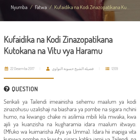
Nyumba
Fatwa
Kufaidika na Kodi Zinazopatikana Ku...
Kufaidika na Kodi Zinazopatikana
Kutokana na Vitu vya Haramu
22 Desemba 2017
فضيلة الشيخ حسونة النواوي
1209
QUESTION
Serikali ya Tailendi imeainisha sehemu maalum ya kodi
zinazohusu uzalishaji na biashara ya pombe na sigara nchini
humo, na kiwango chake ni asilimia mbili kila mwaka, kwa
ajili ya kuanzisha na kugharamia idara maalum iitwayo:
(Mfuko wa kuimarisha Afya ya Umma). Idara hii inapiga vita
kunywa pombe na kuvuta sigara katika jamii ya Tailendi, na