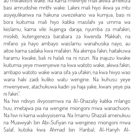
au mwakilishi wake. Na kama mwenye mali akiwa amekufa
basi amrudishie mrithi wake. Lakini mali hiyo ikiwa ya mtu
asiyejulikanwa na hakuna uwezekano wa kumjua, basi ni
bora kuitumia mali hiyo katika masilahi ya umma wa
kiislamu, kama vile: kujenga daraja, nyumba za mafakiri,
misikiti, kutengeneza barabara za kwenda Makkah, na
mifano ya hayo ambayo waislamu wanahusika nayo, au
aitoe kama sadaka kwa mafakiri. Na akimpa fakiri, haitakuwa
haramu kwake, bali ni halali na ni nzuri. Na inajuzu kwake
kuitumia yeye mwenyewe na kwa watoto wake, akiwa fakiri,
ambapo watoto wake wana sifa ya ufakiri, na kwa hivyo wao
wana haki zaidi kuliko watu wengine. Na kuhusu yeye
mwenyewe, atachukuwa kadiri ya haja yake, kwani yeye pia
ni fakiri”.
Na hivi ndivyo ilivyosemwa na Al-Ghazaliy katika mlango
huu, imetajwa pia na wengine miongoni mwa wanachuoni.
Na hivi ni kama walivyoisema. Na Imamu Ghazali amenukuu
na Muawiyah bin Abi-Sufiyan na wengineo miongoni mwa
Salaf, kutoka kwa Ahmad bin Hanbal, Al-Hariyh Al-