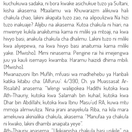
kuchukuwa sadaka, ni bora kwake asichukue tuzo ya Sultani,
kisha akasema: Mtaalamu wa Khuwarazm alikuwa hali
chakula chao, lakini akapata tuzo zao, na alipoulizwa Na hizi
tuzo inakuaje? Alijibu na akasema: Kutoa chakula ni hiari, na
mwenye kukila anakitumia kama ni miliki ya mtoaji, na kwa
hivyo basi, anakula chakula cha dhalimu. Lakini tuzo ni miliki
kwa aliyepewa, na kwa hivyo basi anaitumia kama miliki
yake. [Mwisho]. Mimi ninasema: Pengine rai hii imejengwa
juu ya kauli isemayo kwamba: Haramu haizidi dhima mbili.
[Mwisho].
Mwanazuoni Ibn Muflih, mfuasi wa madhehebu ya Hanbali
katika kitabu cha: [Alfuruu’: 4/390, Ch. ya Muassasat Ar-
Risalah] anasema: “Wengi waliipokea Hadithi kutoka kwa
Ath-Thauriy, kutoka kwa Salamah bin kuhail, kutoka kwa
Dhar bin Abdillahi, kutoka kwa Ibnu Masu’ud RA, kuwa mtu
mmoja alimwuliza: Nina jirani anayekula Riba, na kila mara
amekuwa akinialika chakula, akasema: “Manufaa ya chakula
ni kwako, lakini dhambi anaipata yeye”.
Ath-Thauriy anasema: “Ukikiainisha chakula basi usikile”, na