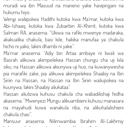
muradi wa ibn Masuud na maneno yake havipingani na
hukumu hiyo.
Wengi waliipokea Hadithi kutoka kwa Ma`mar, kutoka kwa
Abi-Ishaaq, kutoka kwa Zubairbin Al-Khirrit, kutoka kwa
Salman RA, anasema: “Ukiwa na rafiki mwenye madaraka,
akakualika chakula, basi kile, hakika manufaa ya chakula
hicho ni yako, lakini dhambi ni yake”.
Ma’mar anasema: “Adiy bin Artaa ambaye ni liwali wa
Basrah alikuwa akimpelekea Hassan chungu cha uji kila
siku, na Hassan alikuwa akiunywa uji huo, na kuwanywesha
pia marafiki zake, pia alikuwa akimpelekea Shaabiy na Ibn
Siriin na Hassan, na Hassan na Ibn Siriin waliupokea na
kuunywa, lakini Shaabiy aliukataa”.
Hassan aliulizwa kuhusu chakula cha wabadilishaji fedha
akasema: “Mwenyezi Mungu alikuambieni kuhusu manasara
na mayahudi kuwa wanakula riba, na alikuhalalishieni
chakula chao”.
Mansuur anasema: Nilimwambia Ibrahim Al-Lakhmiy