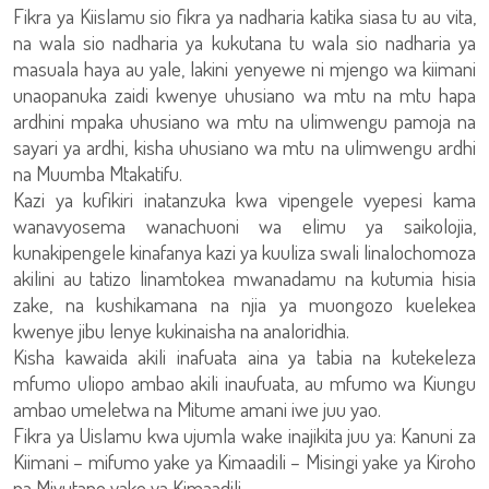
Fikra ya Kiislamu sio fikra ya nadharia katika siasa tu au vita,
na wala sio nadharia ya kukutana tu wala sio nadharia ya
masuala haya au yale, lakini yenyewe ni mjengo wa kiimani
unaopanuka zaidi kwenye uhusiano wa mtu na mtu hapa
ardhini mpaka uhusiano wa mtu na ulimwengu pamoja na
sayari ya ardhi, kisha uhusiano wa mtu na ulimwengu ardhi
na Muumba Mtakatifu.
Kazi ya kufikiri inatanzuka kwa vipengele vyepesi kama
wanavyosema wanachuoni wa elimu ya saikolojia,
kunakipengele kinafanya kazi ya kuuliza swali linalochomoza
akilini au tatizo linamtokea mwanadamu na kutumia hisia
zake, na kushikamana na njia ya muongozo kuelekea
kwenye jibu lenye kukinaisha na analoridhia.
Kisha kawaida akili inafuata aina ya tabia na kutekeleza
mfumo uliopo ambao akili inaufuata, au mfumo wa Kiungu
ambao umeletwa na Mitume amani iwe juu yao.
Fikra ya Uislamu kwa ujumla wake inajikita juu ya: Kanuni za
Kiimani – mifumo yake ya Kimaadili – Misingi yake ya Kiroho
na Mivutano yake ya Kimaadili.