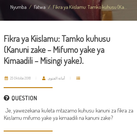
Nyumba
Fatwa
Fikra ya Kiislamu: Tamko kuhusu (Ka...
Fikra ya Kiislamu: Tamko kuhusu
(Kanuni zake – Mifumo yake ya
Kimaadili – Misingi yake).
25 Oktoba 2018
أمانة الفتوى
QUESTION
Je, yawezekana kuleta mtazamo kuhusu kanuni za fikra za
Kiislamu mifumo yake ya kimaadili na kanuni zake?