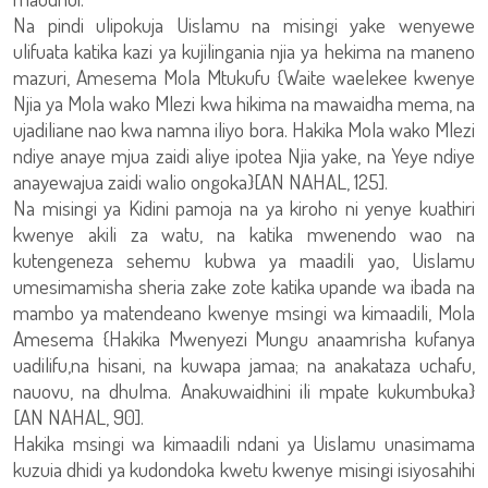
Na pindi ulipokuja Uislamu na misingi yake wenyewe
ulifuata katika kazi ya kujilingania njia ya hekima na maneno
mazuri, Amesema Mola Mtukufu {Waite waelekee kwenye
Njia ya Mola wako Mlezi kwa hikima na mawaidha mema, na
ujadiliane nao kwa namna iliyo bora. Hakika Mola wako Mlezi
ndiye anaye mjua zaidi aliye ipotea Njia yake, na Yeye ndiye
anayewajua zaidi walio ongoka}[AN NAHAL, 125].
Na misingi ya Kidini pamoja na ya kiroho ni yenye kuathiri
kwenye akili za watu, na katika mwenendo wao na
kutengeneza sehemu kubwa ya maadili yao, Uislamu
umesimamisha sheria zake zote katika upande wa ibada na
mambo ya matendeano kwenye msingi wa kimaadili, Mola
Amesema {Hakika Mwenyezi Mungu anaamrisha kufanya
uadilifu,na hisani, na kuwapa jamaa; na anakataza uchafu,
nauovu, na dhulma. Anakuwaidhini ili mpate kukumbuka}
[AN NAHAL, 90].
Hakika msingi wa kimaadili ndani ya Uislamu unasimama
kuzuia dhidi ya kudondoka kwetu kwenye misingi isiyosahihi