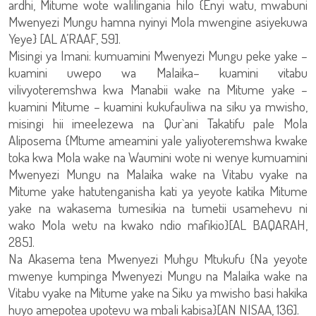
ardhi, Mitume wote walilingania hilo {Enyi watu, mwabuni
Mwenyezi Mungu hamna nyinyi Mola mwengine asiyekuwa
Yeye} [AL A’RAAF, 59].
Misingi ya Imani: kumuamini Mwenyezi Mungu peke yake –
kuamini uwepo wa Malaika– kuamini vitabu
vilivyoteremshwa kwa Manabii wake na Mitume yake –
kuamini Mitume – kuamini kukufauliwa na siku ya mwisho,
misingi hii imeelezewa na Qur`ani Takatifu pale Mola
Aliposema {Mtume ameamini yale yaliyoteremshwa kwake
toka kwa Mola wake na Waumini wote ni wenye kumuamini
Mwenyezi Mungu na Malaika wake na Vitabu vyake na
Mitume yake hatutenganisha kati ya yeyote katika Mitume
yake na wakasema tumesikia na tumetii usamehevu ni
wako Mola wetu na kwako ndio mafikio}[AL BAQARAH,
285].
Na Akasema tena Mwenyezi Muhgu Mtukufu {Na yeyote
mwenye kumpinga Mwenyezi Mungu na Malaika wake na
Vitabu vyake na Mitume yake na Siku ya mwisho basi hakika
huyo amepotea upotevu wa mbali kabisa}[AN NISAA, 136].