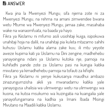
ANSWER
Kwa jina la Mwenyezi Mungu, sifa njema zote ni za
Mwenyezi Mungu, na rehma na amani zimwendee bwana
wetu Mtume wa Mwenyezi Mungu, jamaa zake, masahaba
wake na wanaomfuata, na baada ya hayo:
Fikra ya Kiislamu ni mfumo asili usiohitaji kuiga, isipokuwa
unahitaji hoja na dalili, na unahitaji pia kuleta mtazamo sahihi
kuhusu Uislamu katika alama zake kuu, ili mtu yeyote
aweze kupima kati ya Uislamu na Dini zengine, madhehebu
yanayoingina ndani ya Uislamu kutoka nje, pamoja na
kuhifadhi pande zote za Uislamu pasi na kuingia katika
mivutano ya kimadhehebu pamoja na tofauti za kifiqihi.
Fikra ya Kiislamu ni yenye kukusanya maudhui ambazo
zinazungumzisha akili ya mwanadamu katika yale
yanayogusa uhalisia wa ulimwengu wetu na ulimwengu wa
kuona, na kutoa msukumo wa kuzingatia na kuangalia yale
yanayofungamana na kadhia ya Imani Ibada Misingi
Mivutano na Maadili katika Uislamu.