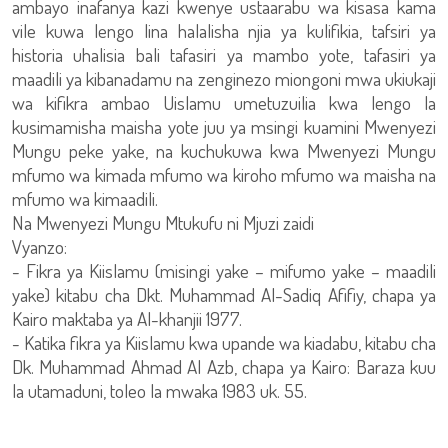
ambayo inafanya kazi kwenye ustaarabu wa kisasa kama
vile kuwa lengo lina halalisha njia ya kulifikia, tafsiri ya
historia uhalisia bali tafasiri ya mambo yote, tafasiri ya
maadili ya kibanadamu na zenginezo miongoni mwa ukiukaji
wa kifikra ambao Uislamu umetuzuilia kwa lengo la
kusimamisha maisha yote juu ya msingi kuamini Mwenyezi
Mungu peke yake, na kuchukuwa kwa Mwenyezi Mungu
mfumo wa kimada mfumo wa kiroho mfumo wa maisha na
mfumo wa kimaadili.
Na Mwenyezi Mungu Mtukufu ni Mjuzi zaidi
Vyanzo:
- Fikra ya Kiislamu (misingi yake – mifumo yake – maadili
yake) kitabu cha Dkt. Muhammad Al-Sadiq Afifiy, chapa ya
Kairo maktaba ya Al-khanjii 1977.
- Katika fikra ya Kiislamu kwa upande wa kiadabu, kitabu cha
Dk. Muhammad Ahmad Al Azb, chapa ya Kairo: Baraza kuu
la utamaduni, toleo la mwaka 1983 uk. 55.