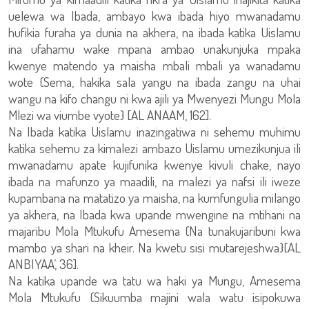
uelewa wa Ibada, ambayo kwa ibada hiyo mwanadamu
hufikia furaha ya dunia na akhera, na ibada katika Uislamu
ina ufahamu wake mpana ambao unakunjuka mpaka
kwenye matendo ya maisha mbali mbali ya wanadamu
wote {Sema, hakika sala yangu na ibada zangu na uhai
wangu na kifo changu ni kwa ajili ya Mwenyezi Mungu Mola
Mlezi wa viumbe vyote} [AL ANAAM, 162].
Na Ibada katika Uislamu inazingatiwa ni sehemu muhimu
katika sehemu za kimalezi ambazo Uislamu umezikunjua ili
mwanadamu apate kujifunika kwenye kivuli chake, nayo
ibada na mafunzo ya maadili, na malezi ya nafsi ili iweze
kupambana na matatizo ya maisha, na kumfungulia milango
ya akhera, na Ibada kwa upande mwengine na mtihani na
majaribu Mola Mtukufu Amesema {Na tunakujaribuni kwa
mambo ya shari na kheir. Na kwetu sisi mutarejeshwa}[AL
ANBIYAA’, 36].
Na katika upande wa tatu wa haki ya Mungu, Amesema
Mola Mtukufu {Sikuumba majini wala watu isipokuwa