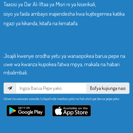
Taasisi ya Dar Al-Iftaa ya Misri ni ya kiserikali,
isiyo ya faida ambayo inajiendesha kwa kujitegemea katika
ngazi ya kikanda, kitaifa na kimataifa.
Jisajili kwenye orodha yetu ya wanaopokea barua pepe na
uwe wa kwanza kupokea fatwa mpya, makala na habari
mbalimbali.
Bofya kujiunga nasi
Usiwe na wasiwasi wowote, tutayalinda maelezo yako na hatutaitupa barua pepe yako.