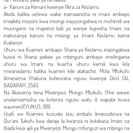
a- Kanuni za Kiimani kwenye fikra za Kiislamu:
Akida katika uelewa wake inamaanisha ni imani ambayo
imejikita moyoni kwa misingi inayozingatiwa ni muhimili wa
muungano na mapenzi kati ya wenye kujivisha Imani, na
inakusanya kanuni na misingi ya Imani Kiislamu kama
ifuatavyo:
Uhuru wa Kuamini: ambapo Sharia ya Kiislamu inazingatiwa
kuwa ni Sharia pekee ya mbinguni ambayo imelingania
uhuru wa Imani, na kuacha uhuru kamili kwa kila
mwanadamu katika kuamini kile atakacho, Mola Mtukufu
Amesema {Hakuna kutenzana nguvu kwenye Dini} [AL
BAQARAH, 256].
Na Akasema tena Mwenyezi Mungu Mtukufu {Hivi wewe
unalamizimisha na kutenza nguvu watu ili wapate kuwa
waumini}[YUNUS, 99].
Usafi wa Kuamini: kusudio kuu ambalo limesisitizwa na
Qur`ani Tukufu kwa daraja la kwanza ni kutakasa Imani na
Ibada kwa ajili ya Mwenyezi Mungu mfunguzi wa mbingu na