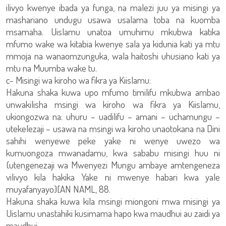
ilivyo kwenye ibada ya funga, na malezi juu ya misingi ya
mashariano undugu usawa usalama toba na kuomba
msamaha. Uislamu unatoa umuhimu mkubwa katika
mfumo wake wa kitabia kwenye sala ya kidunia kati ya mtu
mmoja na wanaomzunguka, wala haitoshi uhusiano kati ya
mtu na Muumba wake tu.
c- Misingi wa kiroho wa fikra ya Kiislamu:
Hakuna shaka kuwa upo mfumo timilifu mkubwa ambao
unwakilisha msingi wa kiroho wa fikra ya Kiislamu,
ukiongozwa na: uhuru – uadilifu – amani – uchamungu –
utekelezaji – usawa na msingi wa kiroho unaotokana na Dini
sahihi wenyewe peke yake ni wenye uwezo wa
kumuongoza mwanadamu, kwa sababu misingi huu ni
{utengenezaji wa Mwenyezi Mungu ambaye amtengeneza
vilivyo kila hakika Yake ni mwenye habari kwa yale
muyafanyayo}[AN NAML, 88.
Hakuna shaka kuwa kila msingi miongoni mwa misingi ya
Uislamu unastahiki kusimama hapo kwa maudhui au zaidi ya
maudhui.