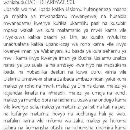
waniabudu}[ADH DHARIYAAT, 56].
Upande wa nne, Ibada katika Uislamu hutengeneza maana
ya maisha ya mwanadamu mwenyewe, na husaidia
mwanadamu kwenye kufikia ukamilifu pasi na kusubiri
mpaka wakati wa kufa matamanio ya mwili kama vile
ilivyokuwa katika baadhi ya Dini, au kupitia mfululizo
unaofuatana katika upandikizaji wa roho kama vile ilivyo
kwenye imani ya Wabanyani, au baada ya kufa sehemu ya
mwili kama ilivyo kwenye imani ya Budha. Uislamu unatoa
nafasi ya juu suala la nia ambayo kwa hiyo nia inapatikana
ibada, na hubadilika desturi na kuwa utiifu, kama vile
Uislamu umeweka sharia za ibada ambazo ndani yake kuna
malezi ya roho na mwili, malezi ya Dini na dunia, malezi ya
kujiandaa kinafsi na kimaadili, malezi ya umoja na kundi,
malezi ya mambo bora na nidhamu usawa na undugu kama
vile kwenye sala, malezi ya matumizi ya kati na kati na pasi
na kufanya matumizi hovyo na kuchunga hali ya watu
mafakiri kama vile mfumo wa zaka, malezi ya huruma
subira na kuimarisha utashi na kuhuhisha dhamira kama