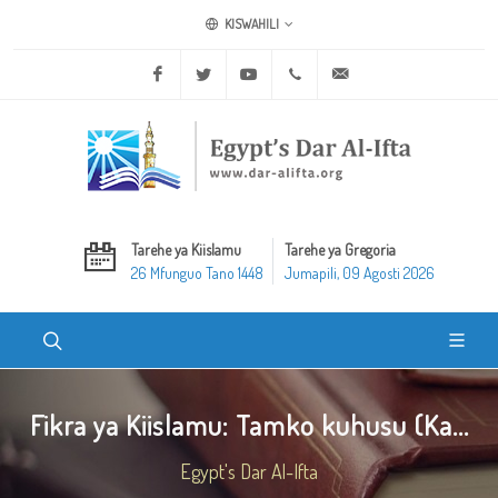
KISWAHILI
Facebook
Twitter
Youtube
+20 2 25970400
ask@dar-alifta.org
Tarehe ya Kiislamu
Tarehe ya Gregoria
26 Mfunguo Tano 1448
Jumapili, 09 Agosti 2026
Fikra ya Kiislamu: Tamko kuhusu (Ka...
Egypt's Dar Al-Ifta