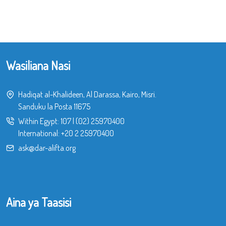
Wasiliana Nasi
Hadiqat al-Khalideen, Al Darassa, Kairo, Misri.
Sanduku la Posta 11675
Within Egypt:
107
|
(02) 25970400
International:
+20 2 25970400
ask@dar-alifta.org
Aina ya Taasisi