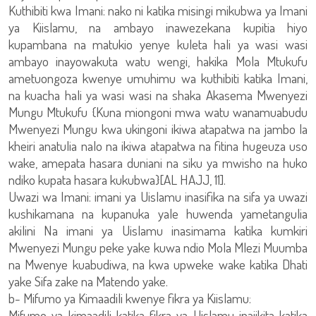
Kuthibiti kwa Imani: nako ni katika misingi mikubwa ya Imani
ya Kiislamu, na ambayo inawezekana kupitia hiyo
kupambana na matukio yenye kuleta hali ya wasi wasi
ambayo inayowakuta watu wengi, hakika Mola Mtukufu
ametuongoza kwenye umuhimu wa kuthibiti katika Imani,
na kuacha hali ya wasi wasi na shaka Akasema Mwenyezi
Mungu Mtukufu {Kuna miongoni mwa watu wanamuabudu
Mwenyezi Mungu kwa ukingoni ikiwa atapatwa na jambo la
kheiri anatulia nalo na ikiwa atapatwa na fitina hugeuza uso
wake, amepata hasara duniani na siku ya mwisho na huko
ndiko kupata hasara kukubwa}[AL HAJJ, 11].
Uwazi wa Imani: imani ya Uislamu inasifika na sifa ya uwazi
kushikamana na kupanuka yale huwenda yametangulia
akilini Na imani ya Uislamu inasimama katika kumkiri
Mwenyezi Mungu peke yake kuwa ndio Mola Mlezi Muumba
na Mwenye kuabudiwa, na kwa upweke wake katika Dhati
yake Sifa zake na Matendo yake.
b- Mifumo ya Kimaadili kwenye fikra ya Kiislamu:
Mifumo ya kimaadili katika fikra ya Uislamu inajikita katika