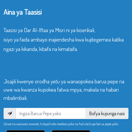
Aina ya Taasisi
Taasisi ya Dar Al-Iftaa ya Misri ni ya kiserikali,
isiyo ya faida ambayo inajiendesha kwa kujitegemea katika
ngazi ya kikanda, kitaifa na kimataifa.
Jisajili kwenye orodha yetu ya wanaopokea barua pepe na
uwe wa kwanza kupokea fatwa mpya, makala na habari
mbalimbali.
Bofya kujiunga nasi
Usiwe na wasiwasi wowote, tutayalinda maelezo yako na hatutaitupa barua pepe yako.