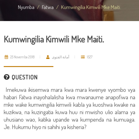
Nyumba
Fatwa
Kumwingilia Kimwili Mke Maiti.
Kumwingilia Kimwili Mke Maiti.
25 Novemba 2018
أمانة الفتوى
1527
QUESTION
Imekuwa ikisemwa mara kwa mara kwenye vyombo vya
habari Fatwa inayohalalisha kwa mwanaume anapofiwa na
mke wake kumwingilia kimwili kabla ya kuoshwa kwake na
kuzikwa, na kuzingatia kuwa huu ni mwisho ulio alama ya
uhusiano wao, katika upande wa kumpenda na kumuaga.
Je. Hukumu hiyo ni sahihi ya kisheria?