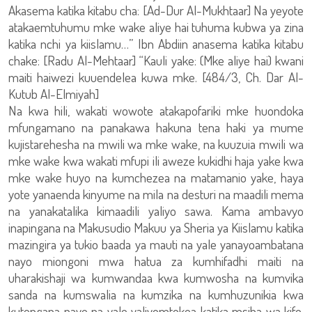
Akasema katika kitabu cha: [Ad-Dur Al-Mukhtaar] Na yeyote
atakaemtuhumu mke wake aliye hai tuhuma kubwa ya zina
katika nchi ya kiislamu…” Ibn Abdiin anasema katika kitabu
chake: [Radu Al-Mehtaar] “Kauli yake: (Mke aliye hai) kwani
maiti haiwezi kuuendelea kuwa mke. [484/3, Ch. Dar Al-
Kutub Al-Elmiyah]
Na kwa hili, wakati wowote atakapofariki mke huondoka
mfungamano na panakawa hakuna tena haki ya mume
kujistarehesha na mwili wa mke wake, na kuuzuia mwili wa
mke wake kwa wakati mfupi ili aweze kukidhi haja yake kwa
mke wake huyo na kumchezea na matamanio yake, haya
yote yanaenda kinyume na mila na desturi na maadili mema
na yanakatalika kimaadili yaliyo sawa. Kama ambavyo
inapingana na Makusudio Makuu ya Sheria ya Kiislamu katika
mazingira ya tukio baada ya mauti na yale yanayoambatana
nayo miongoni mwa hatua za kumhifadhi maiti na
uharakishaji wa kumwandaa kwa kumwosha na kumvika
sanda na kumswalia na kumzika na kumhuzunikia kwa
kutengana naye na yale yaliyomtokea katika msiba wa kifo,