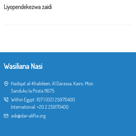
Liyopendekezwa zaidi
Wasiliana Nasi
Hadiqat al-Khalideen, Al Darassa, Kairo, Misri.
Sanduku la Posta 11675
Within Egypt:
107
|
(02) 25970400
International:
+20 2 25970400
ask@dar-alifta.org