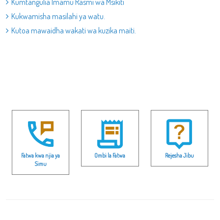
Kumtangulia Imamu Rasmi wa Msikiti
Kukwamisha masilahi ya watu.
Kutoa mawaidha wakati wa kuzika maiti.
Fatwa kwa njia ya
Ombi la Fatwa
Rejesha Jibu
Simu