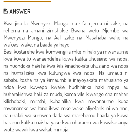
ANSWER
Kwa jina la Mwenyezi Mungu, na sifa njema ni zake, na
rehema na amani zimshukie Bwana wetu Mjumbe wa
Mwenyezi Mungu, na Aali zake na Masahaba wake na
wafuasi wake, na baada ya hayo:
Basi kustarehe kwa kumwingilia mke ni haki ya mwanaume
kwa kuwa tu wanaendelea kuwa katika uhusiano wa ndoa,
na huondoka haki hii kwa kila kinachokata uhusiano wa ndoa
na humalizikia kwa kufungwa kwa ndoa. Na umauti ni
sababu tosha na ya kimaumbile inayoyakata mahusiano ya
ndoa kwa kuwepo kwake hudhihirika haki mpya au
huharakishwa haki za muda, kama vile kiwango cha mahari
kilichobaki, mirathi, kuhalalika kwa mwanaume kuoa
mwanamke wa tano ikiwa mke wake aliyefariki ni wa nne,
na uhalali wa kumwoa dada wa marehemu baada ya kuwa
haramu katika maisha yake kwa uharamu wa kuwakusanya
wote wawili kwa wakati mmoja.