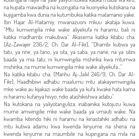
na kupata mawaidha na kuzingatia na kuonyeka kutokana na
kujigamba kwa dunia na kutumbukia katika matamanio yake.
Ibn Hajar Al-Haitamiy; mwanazuoni mkuu akataja kuwa:
“Mtu kumwingilia mke wake aliyekufa ni haramu, bali ni
katika madhambi makubwa”. Akasema katika kitabu cha:
[Az-Zawajer 236/2, Ch. Dar Al-Fikr], “Dhambi kubwa ya
tatu, ya nne, ya tano, ya sita, ya saba, ya nane, na ya sitini
baada ya mia tatu, ni kumwingilia mshirika kwa mtumwa
mshirika, na mume kumwingilia mke wake aliyekufa...”
Na katika kitabu cha: [Manhu Aj-Jaliil 246/9, Ch. Dar Al-
Fikr], Haadhibiwi adhabu maalumu mtu atakayemwingilia
mke wake au kijakazi wake baada ya kufa kwake hata kama
ni haramu kufanya hivyo, ndio atashikishwa adabu”.
Na kutokana na yaliyotanguliza: inabainika kutojuzu kuwa
mume amwingilie mke wake baada ya umauti wake. Na
kwamba kitendo hiki ni haramu na kinastahiki adhabu na
mtu kutiwa adamu kwa kwenda kinyume na sheria na
kwenda kinyume na maumbile na kupingana na mila na