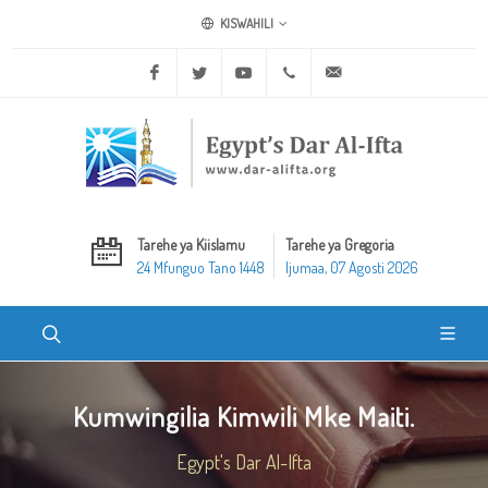
KISWAHILI
Facebook
Twitter
Youtube
+20 2 25970400
ask@dar-alifta.org
Tarehe ya Kiislamu
Tarehe ya Gregoria
24 Mfunguo Tano 1448
Ijumaa, 07 Agosti 2026
Kumwingilia Kimwili Mke Maiti.
Egypt's Dar Al-Ifta