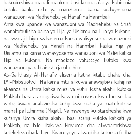
hakuainishiwa mahali maalum, basi lazima afanye kuhirimia
kutoka katika nchi ya marehemu kama walivyosema
wanazuoni wa Madhehebu ya Hanafi na Hanmbali.
Ama kwa upande wa wanazuoni wa Madhehebu ya Shafi
wanatofautisha baina ya Hija ya Uislamu na Hija ya kukariri;
na kwa ajili hiyo wakasema kama walivyosema wanazuoni
wa Madhehebu ya Hanafi na Hanmbali katika Hija ya
Uislamu, na kama wanavyosema wanazuoni wa Maliki katika
Hija ya kukariri. Na maelezo yafuatayo kutoka kwa
wanazuoni yanalibainisha jambo hilo:
As-Sarkhasiy Al-Hanafiy alisema katika kitabu chake cha:
[Al-Mabsuotw]; “Na kama mtu alikuwa anawajibika kuhiji na
akaanza na Umra katika miezi ya kuhiji, kisha akahiji kutoka
Makkah basi atazingatiwa kuwa ni mkosa kwa tamko lao
wote; kwani analazimika kuhiji kwa niaba ya maiti kutoka
mahali pa kuhirimia (Miqati). Na mwenye kujistarehesha kwa
kufanya Umra kisha akahiji, basi atahiji kutoka katikati ya
Makkah, na hilo litakuwa kinyume cha alivyoamrishwa
kutekeleza ibada hiyo. Kwani yeye aliwajibika kutumia fedha