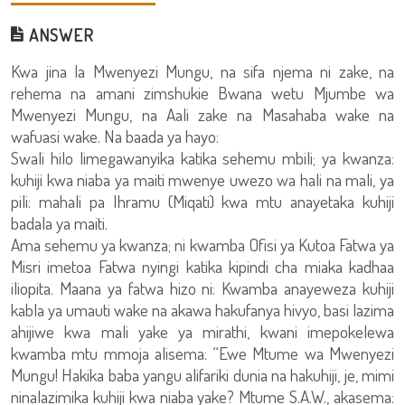
ANSWER
Kwa jina la Mwenyezi Mungu, na sifa njema ni zake, na
rehema na amani zimshukie Bwana wetu Mjumbe wa
Mwenyezi Mungu, na Aali zake na Masahaba wake na
wafuasi wake. Na baada ya hayo:
Swali hilo limegawanyika katika sehemu mbili; ya kwanza:
kuhiji kwa niaba ya maiti mwenye uwezo wa hali na mali, ya
pili: mahali pa Ihramu (Miqati) kwa mtu anayetaka kuhiji
badala ya maiti.
Ama sehemu ya kwanza; ni kwamba Ofisi ya Kutoa Fatwa ya
Misri imetoa Fatwa nyingi katika kipindi cha miaka kadhaa
iliopita. Maana ya fatwa hizo ni: Kwamba anayeweza kuhiji
kabla ya umauti wake na akawa hakufanya hivyo, basi lazima
ahijiwe kwa mali yake ya mirathi, kwani imepokelewa
kwamba mtu mmoja alisema: “Ewe Mtume wa Mwenyezi
Mungu! Hakika baba yangu alifariki dunia na hakuhiji, je, mimi
ninalazimika kuhiji kwa niaba yake? Mtume S.A.W., akasema: