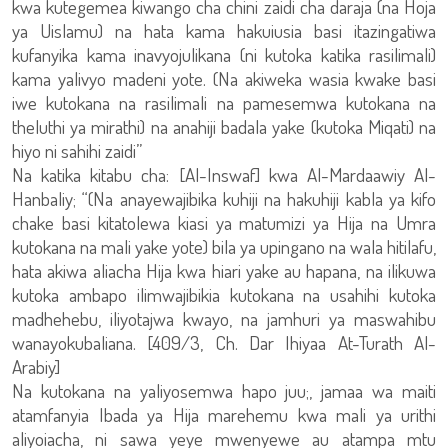
kwa kutegemea kiwango cha chini zaidi cha daraja (na Hoja
ya Uislamu) na hata kama hakuiusia basi itazingatiwa
kufanyika kama inavyojulikana (ni kutoka katika rasilimali)
kama yalivyo madeni yote. (Na akiweka wasia kwake basi
iwe kutokana na rasilimali na pamesemwa kutokana na
theluthi ya mirathi) na anahiji badala yake (kutoka Miqati) na
hiyo ni sahihi zaidi”
Na katika kitabu cha: [Al-Inswaf] kwa Al-Mardaawiy Al-
Hanbaliy; “(Na anayewajibika kuhiji na hakuhiji kabla ya kifo
chake basi kitatolewa kiasi ya matumizi ya Hija na Umra
kutokana na mali yake yote) bila ya upingano na wala hitilafu,
hata akiwa aliacha Hija kwa hiari yake au hapana, na ilikuwa
kutoka ambapo ilimwajibikia kutokana na usahihi kutoka
madhehebu, iliyotajwa kwayo, na jamhuri ya maswahibu
wanayokubaliana. [409/3, Ch. Dar Ihiyaa At-Turath Al-
Arabiy]
Na kutokana na yaliyosemwa hapo juu;, jamaa wa maiti
atamfanyia Ibada ya Hija marehemu kwa mali ya urithi
aliyoiacha, ni sawa yeye mwenyewe au atampa mtu