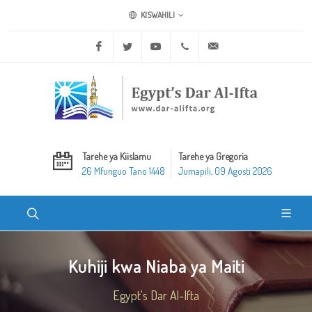
KISWAHILI
Facebook
Twitter
Youtube
+20 2 25970400
ask@dar-alifta.org
Tarehe ya Kiislamu
Tarehe ya Gregoria
26 Mfunguo Tano 1448
Jumapili, 09 Agosti 2026
Kuhiji kwa Niaba ya Maiti
Egypt's Dar Al-Ifta