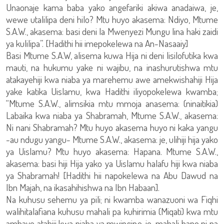
Unaonaje kama baba yako angefariki akiwa anadaiwa, je,
wewe utalilipa deni hilo? Mtu huyo akasema: Ndiyo, Mtume
S.A.W., akasema: basi deni la Mwenyezi Mungu lina haki zaidi
ya kulilipa”. [Hadithi hii imepokelewa na An-Nasaaiy]
Basi Mtume S.A.W, alisema kuwa Hija ni deni lisilofutika kwa
mauti, na hukumu yake ni wajibu, na inashurutishwa mtu
atakayehiji kwa niaba ya marehemu awe amekwishahiji Hija
yake katika Uislamu, kwa Hadithi iliyopokelewa kwamba;
“Mtume S.A.W., alimsikia mtu mmoja anasema: (ninaitikia)
Labaika kwa niaba ya Shabramah, Mtume S.A.W., akasema:
Ni nani Shabramah? Mtu huyo akasema huyo ni kaka yangu
-au ndugu yangu- Mtume S.A.W., akasema: je, ulihiji hija yako
ya Uislamu? Mtu huyo akasema: Hapana. Mtume S.A.W.,
akasema: basi hiji Hija yako ya Uislamu halafu hiji kwa niaba
ya Shabramah! [Hadithi hii napokelewa na Abu Dawud na
Ibn Majah, na ikasahihishwa na Ibn Habaan].
Na kuhusu sehemu ya pili; ni kwamba wanazuoni wa Fiqhi
walihitalafiana kuhusu mahali pa kuhirimia (Miqati) kwa mtu
ambaye atahiji kwa niaba ya mwingine, je, mahali hapo ni pa