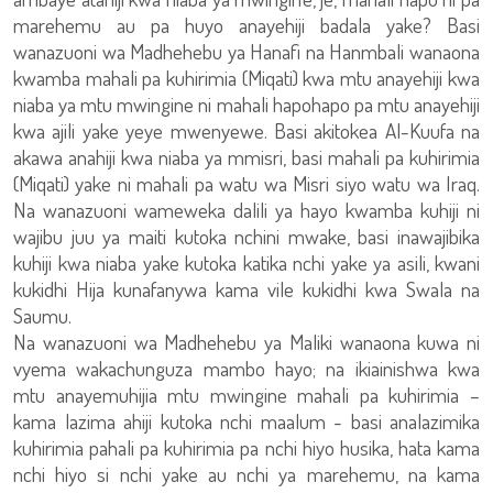
marehemu au pa huyo anayehiji badala yake? Basi
wanazuoni wa Madhehebu ya Hanafi na Hanmbali wanaona
kwamba mahali pa kuhirimia (Miqati) kwa mtu anayehiji kwa
niaba ya mtu mwingine ni mahali hapohapo pa mtu anayehiji
kwa ajili yake yeye mwenyewe. Basi akitokea Al-Kuufa na
akawa anahiji kwa niaba ya mmisri, basi mahali pa kuhirimia
(Miqati) yake ni mahali pa watu wa Misri siyo watu wa Iraq.
Na wanazuoni wameweka dalili ya hayo kwamba kuhiji ni
wajibu juu ya maiti kutoka nchini mwake, basi inawajibika
kuhiji kwa niaba yake kutoka katika nchi yake ya asili, kwani
kukidhi Hija kunafanywa kama vile kukidhi kwa Swala na
Saumu.
Na wanazuoni wa Madhehebu ya Maliki wanaona kuwa ni
vyema wakachunguza mambo hayo; na ikiainishwa kwa
mtu anayemuhijia mtu mwingine mahali pa kuhirimia –
kama lazima ahiji kutoka nchi maalum - basi analazimika
kuhirimia pahali pa kuhirimia pa nchi hiyo husika, hata kama
nchi hiyo si nchi yake au nchi ya marehemu, na kama