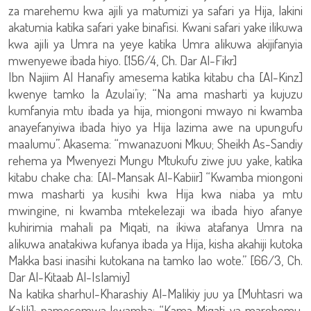
za marehemu kwa ajili ya matumizi ya safari ya Hija, lakini
akatumia katika safari yake binafisi. Kwani safari yake ilikuwa
kwa ajili ya Umra na yeye katika Umra alikuwa akijifanyia
mwenyewe ibada hiyo. [156/4, Ch. Dar Al-Fikr]
Ibn Najiim Al Hanafiy amesema katika kitabu cha [Al-Kinz]
kwenye tamko la Azulai’iy; “Na ama masharti ya kujuzu
kumfanyia mtu ibada ya hija, miongoni mwayo ni kwamba
anayefanyiwa ibada hiyo ya Hija lazima awe na upungufu
maalumu”. Akasema: “mwanazuoni Mkuu; Sheikh As-Sandiy
rehema ya Mwenyezi Mungu Mtukufu ziwe juu yake, katika
kitabu chake cha: [Al-Mansak Al-Kabiir] “Kwamba miongoni
mwa masharti ya kusihi kwa Hija kwa niaba ya mtu
mwingine, ni kwamba mtekelezaji wa ibada hiyo afanye
kuhirimia mahali pa Miqati, na ikiwa atafanya Umra na
alikuwa anatakiwa kufanya ibada ya Hija, kisha akahiji kutoka
Makka basi inasihi kutokana na tamko lao wote.” [66/3, Ch.
Dar Al-Kitaab Al-Islamiy]
Na katika sharhul-Kharashiy Al-Malikiy juu ya [Muhtasri wa
Kalili]; pamesemwa kwamba: “Kama Miqati ya marehemu,