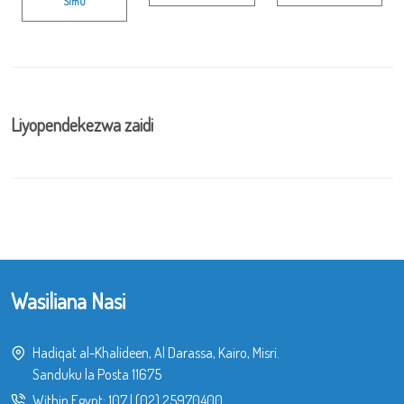
Simu
Liyopendekezwa zaidi
Wasiliana Nasi
Hadiqat al-Khalideen, Al Darassa, Kairo, Misri.
Sanduku la Posta 11675
Within Egypt:
107
|
(02) 25970400