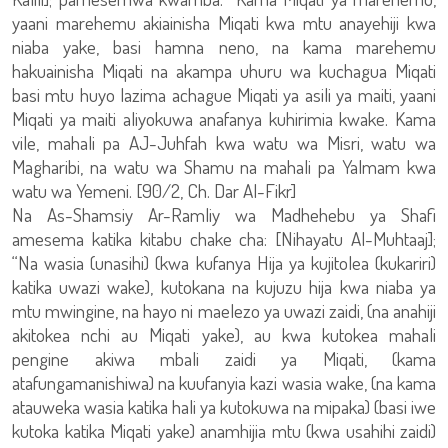
yaani marehemu akiainisha Miqati kwa mtu anayehiji kwa
niaba yake, basi hamna neno, na kama marehemu
hakuainisha Miqati na akampa uhuru wa kuchagua Miqati
basi mtu huyo lazima achague Miqati ya asili ya maiti, yaani
Miqati ya maiti aliyokuwa anafanya kuhirimia kwake. Kama
vile, mahali pa AJ-Juhfah kwa watu wa Misri, watu wa
Magharibi, na watu wa Shamu na mahali pa Yalmam kwa
watu wa Yemeni. [90/2, Ch. Dar Al-Fikr]
Na As-Shamsiy Ar-Ramliy wa Madhehebu ya Shafi
amesema katika kitabu chake cha: [Nihayatu Al-Muhtaaj];
“Na wasia (unasihi) (kwa kufanya Hija ya kujitolea (kukariri)
katika uwazi wake), kutokana na kujuzu hija kwa niaba ya
mtu mwingine, na hayo ni maelezo ya uwazi zaidi, (na anahiji
akitokea nchi au Miqati yake), au kwa kutokea mahali
pengine akiwa mbali zaidi ya Miqati, (kama
atafungamanishiwa) na kuufanyia kazi wasia wake, (na kama
atauweka wasia katika hali ya kutokuwa na mipaka) (basi iwe
kutoka katika Miqati yake) anamhijia mtu (kwa usahihi zaidi)