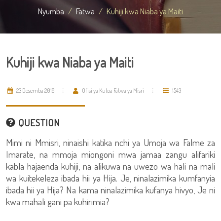
Nyumba
Fatwa
Kuhiji kwa Niaba ya Maiti
Kuhiji kwa Niaba ya Maiti
23 Desemba 2018
Ofisi ya Kutoa Fatwa ya Misri
1543
QUESTION
Mimi ni Mmisri, ninaishi katika nchi ya Umoja wa Falme za
Imarate, na mmoja miongoni mwa jamaa zangu alifariki
kabla hajaenda kuhiji, na alikuwa na uwezo wa hali na mali
wa kuitekeleza ibada hii ya Hija. Je, ninalazimika kumfanyia
ibada hii ya Hija? Na kama ninalazimika kufanya hivyo, Je ni
kwa mahali gani pa kuhirimia?