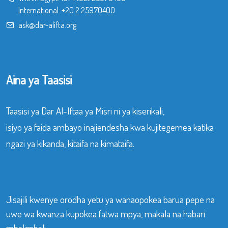
International:
+20 2 25970400
ask@dar-alifta.org
Aina ya Taasisi
Taasisi ya Dar Al-Iftaa ya Misri ni ya kiserikali,
isiyo ya faida ambayo inajiendesha kwa kujitegemea katika
ngazi ya kikanda, kitaifa na kimataifa.
Jisajili kwenye orodha yetu ya wanaopokea barua pepe na
uwe wa kwanza kupokea fatwa mpya, makala na habari
mbalimbali.