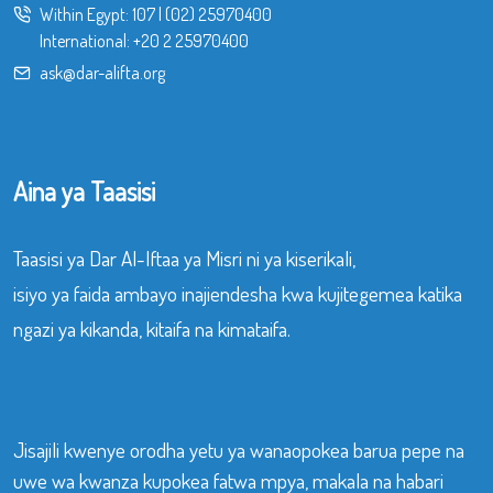
Within Egypt:
107
|
(02) 25970400
International:
+20 2 25970400
ask@dar-alifta.org
Aina ya Taasisi
Taasisi ya Dar Al-Iftaa ya Misri ni ya kiserikali,
isiyo ya faida ambayo inajiendesha kwa kujitegemea katika
ngazi ya kikanda, kitaifa na kimataifa.
Jisajili kwenye orodha yetu ya wanaopokea barua pepe na
uwe wa kwanza kupokea fatwa mpya, makala na habari