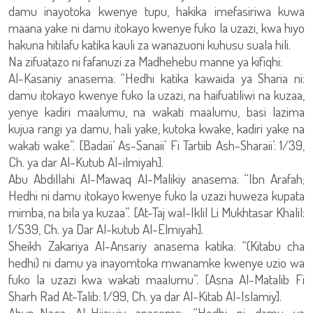
damu inayotoka kwenye tupu, hakika imefasiriwa kuwa
maana yake ni damu itokayo kwenye fuko la uzazi, kwa hiyo
hakuna hitilafu katika kauli za wanazuoni kuhusu suala hili.
Na zifuatazo ni fafanuzi za Madhehebu manne ya kifiqhi:
Al-Kasaniy anasema: “Hedhi katika kawaida ya Sharia ni:
damu itokayo kwenye fuko la uzazi, na haifuatiliwi na kuzaa,
yenye kadiri maalumu, na wakati maalumu, basi lazima
kujua rangi ya damu, hali yake, kutoka kwake, kadiri yake na
wakati wake”. [Badaii’ As-Sanaii’ Fi Tartiib Ash-Sharaii’: 1/39,
Ch. ya dar Al-Kutub Al-ilmiyah].
Abu Abdillahi Al-Mawaq Al-Malikiy anasema: “Ibn Arafah;
Hedhi ni damu itokayo kwenye fuko la uzazi huweza kupata
mimba, na bila ya kuzaa”. [At-Taj wal-Iklil Li Mukhtasar Khalil:
1/539, Ch. ya Dar Al-kutub Al-Elmiyah].
Sheikh Zakariya Al-Ansariy anasema katika: “(Kitabu cha
hedhi) ni damu ya inayomtoka mwanamke kwenye uzio wa
fuko la uzazi kwa wakati maalumu”. [Asna Al-Matalib Fi
Sharh Rad At-Talib: 1/99, Ch. ya dar Al-Kitab Al-Islamiy].
Abun-Naga Al-Hijawiy anasema: “Hedhi ni damu ya