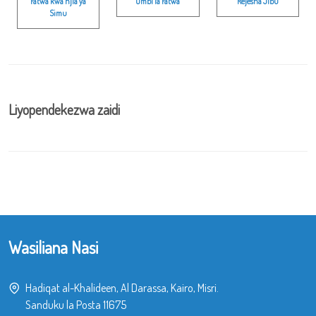
Fatwa kwa njia ya
Ombi la Fatwa
Rejesha Jibu
Simu
Liyopendekezwa zaidi
Wasiliana Nasi
Hadiqat al-Khalideen, Al Darassa, Kairo, Misri.
Sanduku la Posta 11675