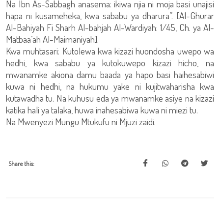
Na Ibn As-Sabbagh anasema: ikiwa njia ni moja basi unajisi
hapa ni kusameheka, kwa sababu ya dharura”. [Al-Ghurar
Al-Bahiyah Fi Sharh Al-bahjah Al-Wardiyah: 1/45, Ch. ya Al-
Matbaa’ah Al-Maimaniyah].
Kwa muhtasari: Kutolewa kwa kizazi huondosha uwepo wa
hedhi, kwa sababu ya kutokuwepo kizazi hicho, na
mwanamke akiona damu baada ya hapo basi haihesabiwi
kuwa ni hedhi, na hukumu yake ni kujitwaharisha kwa
kutawadha tu. Na kuhusu eda ya mwanamke asiye na kizazi
katika hali ya talaka, huwa inahesabiwa kuwa ni miezi tu.
Na Mwenyezi Mungu Mtukufu ni Mjuzi zaidi.
Share this: