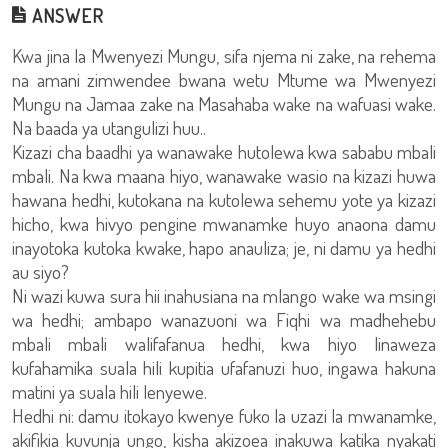
ANSWER
Kwa jina la Mwenyezi Mungu, sifa njema ni zake, na rehema
na amani zimwendee bwana wetu Mtume wa Mwenyezi
Mungu na Jamaa zake na Masahaba wake na wafuasi wake.
Na baada ya utangulizi huu..
Kizazi cha baadhi ya wanawake hutolewa kwa sababu mbali
mbali. Na kwa maana hiyo, wanawake wasio na kizazi huwa
hawana hedhi, kutokana na kutolewa sehemu yote ya kizazi
hicho, kwa hivyo pengine mwanamke huyo anaona damu
inayotoka kutoka kwake, hapo anauliza; je, ni damu ya hedhi
au siyo?
Ni wazi kuwa sura hii inahusiana na mlango wake wa msingi
wa hedhi; ambapo wanazuoni wa Fiqhi wa madhehebu
mbali mbali walifafanua hedhi, kwa hiyo linaweza
kufahamika suala hili kupitia ufafanuzi huo, ingawa hakuna
matini ya suala hili lenyewe.
Hedhi ni: damu itokayo kwenye fuko la uzazi la mwanamke,
akifikia kuvunja ungo, kisha akizoea inakuwa katika nyakati