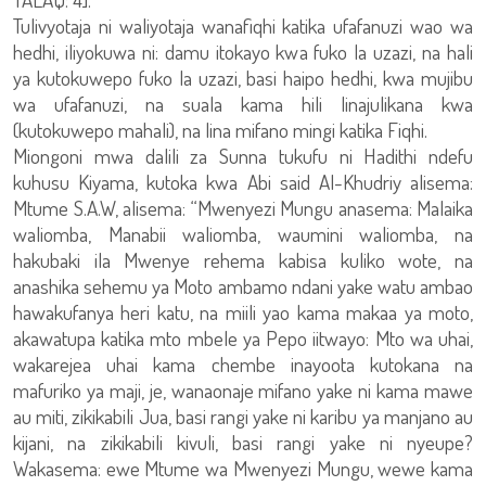
Tulivyotaja ni waliyotaja wanafiqhi katika ufafanuzi wao wa
hedhi, iliyokuwa ni: damu itokayo kwa fuko la uzazi, na hali
ya kutokuwepo fuko la uzazi, basi haipo hedhi, kwa mujibu
wa ufafanuzi, na suala kama hili linajulikana kwa
(kutokuwepo mahali), na lina mifano mingi katika Fiqhi.
Miongoni mwa dalili za Sunna tukufu ni Hadithi ndefu
kuhusu Kiyama, kutoka kwa Abi said Al-Khudriy alisema:
Mtume S.A.W, alisema: “Mwenyezi Mungu anasema: Malaika
waliomba, Manabii waliomba, waumini waliomba, na
hakubaki ila Mwenye rehema kabisa kuliko wote, na
anashika sehemu ya Moto ambamo ndani yake watu ambao
hawakufanya heri katu, na miili yao kama makaa ya moto,
akawatupa katika mto mbele ya Pepo iitwayo: Mto wa uhai,
wakarejea uhai kama chembe inayoota kutokana na
mafuriko ya maji, je, wanaonaje mifano yake ni kama mawe
au miti, zikikabili Jua, basi rangi yake ni karibu ya manjano au
kijani, na zikikabili kivuli, basi rangi yake ni nyeupe?
Wakasema: ewe Mtume wa Mwenyezi Mungu, wewe kama