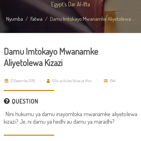
Egypt's Dar Al-Ifta
Nyumba
Fatwa
Damu Imtokayo Mwanamke Aliyetolewa ...
Damu Imtokayo Mwanamke
Aliyetolewa Kizazi
23 Desemba 2018
Ofisi ya Kutoa Fatwa ya Misri
1544
QUESTION
Nini hukumu ya damu inayomtoka mwanamke aliyetolewa
kizazi? Je, ni damu ya hedhi au damu ya maradhi?