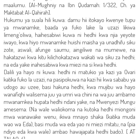
maalumu. [Al-Mughniy na Ibn Qudamah: 1/322, Ch. ya
Maktabat Al-Qahirah].
Hukumu ya suala hili kuwa: damu hii itokayo kwenye tupu
ya mwanamke, baada ya fuko lake la uzazi likiwa
limeng’oliwa, haihesabiwi kuwa ni hedhi kwa njia yeyote
iwayo, kwa hiyo mwanamke huishi maisha ya unadhifu siku
zote, aswali, afunge saumu, aingiliwe na mumewe, na
hakatazwi kwa kitu kilichokatazwa wakati wa siku za hedhi;
na eda yake inahesabiwa kwa miezi na si kwa hedhi.
Dalili ya hayo ni kuwa: hedhi ni matukio ya kazi ya Ovari
katika fuko la uzazi, na pasipokuwa na kazi hii kwa sababu ya
udogo au uzee, basi hakuna hedhi, kwa mujibu wa hayo
wanafiqhi walisema juu ya umri wa chini na wa juu ambamo
mwanamkea hupata hedhi ndani yake, na Mwenyezi Mungu
amesema: {Na wale waliokoma na kutoka hedhi miongoni
mwa wanawake wenu, ikiwa mnayo shaka (katika muda
wao wa Eda), basi muda wa eda yao ni miezi mitatu, na (pia
ndiyo eda kwa wale) ambao hawajapata hedhi bado}. [ AT
TALAQ: 4].