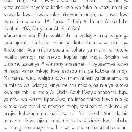
kimaumbile inayotoka katika uzio wa fuko la uzazi, na ni ya
kawaida kwa mwanamke aliyevunja ungo, na huwa kwa
nyakati maalumu”. [Al-Iqnaa’ fi fiqh Al-Imam Ahmad ibn
Hanbal; 1/63, Ch. ya dar Al-Maa’rifah].
Wanazuoni wa Fiqhi walitambulia walivyosema waganga
kwa ujumla, na kuna matini ya kutambua hasa elimu ya
Anatomia. Kwa mfano suala la tohara ya manii na kutoka
kwake pamoja na mkojo kupitia njia moja, Sheikh wa
Uislamu Zakariya Al-Ansariy anasema: “Ilivyosemwa kuwa
ni najisi kama mkojo kwa sababu njia ya kutoka ni moja,
Maimamu wetu walijibu kuwa: manii ni asili ya binadamu, na
ni mfano wa udongo, kinyume cha mkojo, na njia ya kutoka
kwa hizi mbili si moja, Al-Qadhi Abut-TWayib anasema: tupu
ya mtu wa Kirumi ilipasuliwa, na imedhihirika kuwa njia ya
kutoka kwa manii na mkojo si moja, basi hatutoi hukumu ya
unajisi kutokana na mashaka tu. Na sheikh Abu Hamid
anasema: ikiwa njia ni moja unajisi haulazimiki; kwa sababu
kuchanganua unajisi huathiri katika dhahiri na si katika batini.