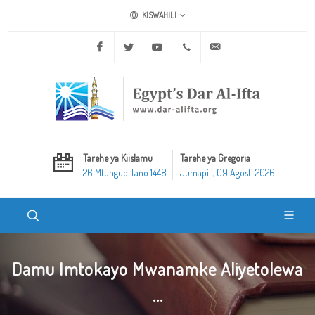
KISWAHILI
Facebook
Twitter
Youtube
+20 2 25970400
ask@dar-alifta.org
Tarehe ya Kiislamu
Tarehe ya Gregoria
26 Mfunguo Tano 1448
Jumapili, 09 Agosti 2026
Damu Imtokayo Mwanamke Aliyetolewa
...