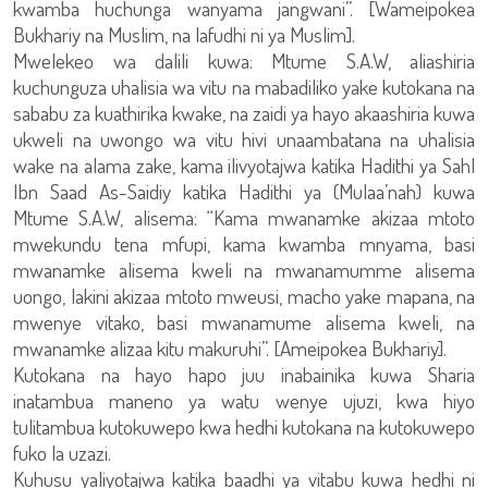
kwamba huchunga wanyama jangwani”. [Wameipokea
Bukhariy na Muslim, na lafudhi ni ya Muslim].
Mwelekeo wa dalili kuwa: Mtume S.A.W, aliashiria
kuchunguza uhalisia wa vitu na mabadiliko yake kutokana na
sababu za kuathirika kwake, na zaidi ya hayo akaashiria kuwa
ukweli na uwongo wa vitu hivi unaambatana na uhalisia
wake na alama zake, kama ilivyotajwa katika Hadithi ya Sahl
Ibn Saad As-Saidiy katika Hadithi ya (Mulaa’nah) kuwa
Mtume S.A.W, alisema: “Kama mwanamke akizaa mtoto
mwekundu tena mfupi, kama kwamba mnyama, basi
mwanamke alisema kweli na mwanamumme alisema
uongo, lakini akizaa mtoto mweusi, macho yake mapana, na
mwenye vitako, basi mwanamume alisema kweli, na
mwanamke alizaa kitu makuruhi”. [Ameipokea Bukhariy].
Kutokana na hayo hapo juu inabainika kuwa Sharia
inatambua maneno ya watu wenye ujuzi, kwa hiyo
tulitambua kutokuwepo kwa hedhi kutokana na kutokuwepo
fuko la uzazi.
Kuhusu yaliyotajwa katika baadhi ya vitabu kuwa hedhi ni